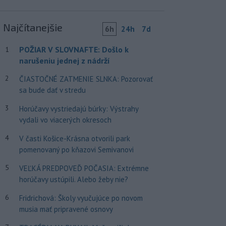
Najčítanejšie
6h
24h
7d
POŽIAR V SLOVNAFTE: Došlo k
1
narušeniu jednej z nádrží
2
ČIASTOČNÉ ZATMENIE SLNKA: Pozorovať
sa bude dať v stredu
3
Horúčavy vystriedajú búrky: Výstrahy
vydali vo viacerých okresoch
4
V časti Košice-Krásna otvorili park
pomenovaný po kňazovi Semivanovi
5
VEĽKÁ PREDPOVEĎ POČASIA: Extrémne
horúčavy ustúpili. Alebo žeby nie?
6
Fridrichová: Školy vyučujúce po novom
musia mať pripravené osnovy