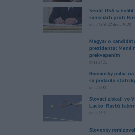
Senát USA schválil
sankciách proti Ru
aktualizovan
dnes 19:50
,
dnes 20:20
Magyar o kandidát
prezidenta: Mená 
prekvapením
dnes 17:31
Románsky palác na
sa podarilo statick
dnes 18:00
Slováci získali vo V
Lacko: Rastú talen
dnes 15:51
Slovenky remizoval