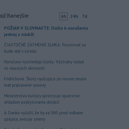
ajčítanejšie
6h
24h
7d
POŽIAR V SLOVNAFTE: Došlo k narušeniu
jednej z nádrží
ČIASTOČNÉ ZATMENIE SLNKA: Pozorovať sa
bude dať v stredu
Horúčavy vystriedajú búrky: Výstrahy vydali
vo viacerých okresoch
Fridrichová: Školy vyučujúce po novom musia
mať pripravené osnovy
Ministerstvo kultúry sprecizuje opatrenie
ohľadom poskytovania dotácií
A. Danko vylúčil, že by sa SNS pred voľbami
spájala, avizuje zmeny