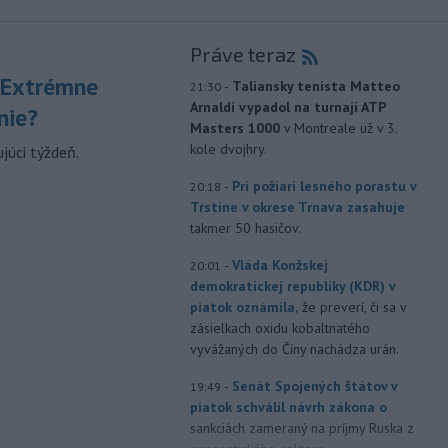
Práve teraz
 Extrémne
-
Taliansky tenista Matteo
21:30
Arnaldi vypadol na turnaji ATP
nie?
Masters 1000
v Montreale už v 3.
kole dvojhry.
júci týždeň.
-
Pri požiari lesného porastu v
20:18
Trstíne v okrese Trnava zasahuje
takmer 50 hasičov.
-
Vláda Konžskej
20:01
demokratickej republiky (KDR) v
piatok oznámila,
že preverí, či sa v
zásielkach oxidu kobaltnatého
vyvážaných do Číny nachádza urán.
-
Senát Spojených štátov v
19:49
piatok schválil návrh zákona o
sankciách zameraný na príjmy Ruska z