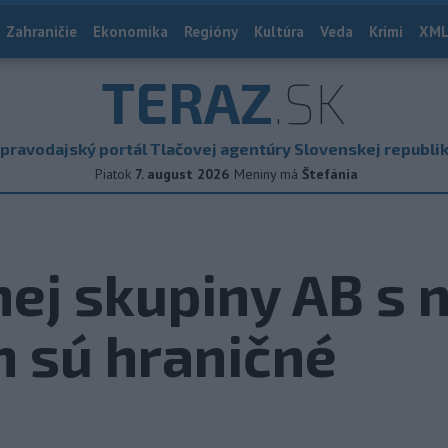
Zahraničie
Ekonomika
Regióny
Kultúra
Veda
Krimi
XML
TERAZ
.SK
pravodajský portál Tlačovej agentúry Slovenskej republi
Piatok
7. august 2026
Meniny má
Štefánia
ej skupiny AB s
 sú hraničné