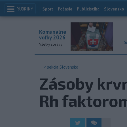
RUBRIKY
Index
Šport
Počasie
Publicistika
Slovensko
Komunálne
voľby 2026
S
Všetky správy
< sekcia
Slovensko
Zásoby krvn
Rh faktorom