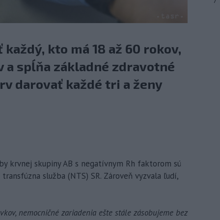
7
 každý, kto má 18 až 60 rokov,
 a spĺňa základné zdravotné
v darovať každé tri a ženy
oby krvnej skupiny AB s negatívnym Rh faktorom sú
transfúzna služba (NTS) SR. Zároveň vyzvala ľudí,
vkov, nemocničné zariadenia ešte stále zásobujeme bez