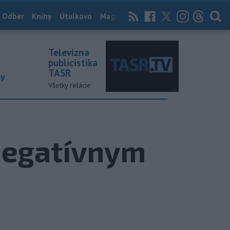
 Odber
Knihy
Útulkovo
Magazín
News Now
Archív
TASR
Televízna
publicistika
TASR
ky
Všetky relácie
 negatívnym