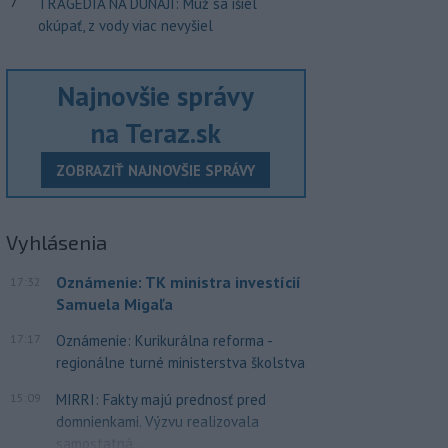
7
TRAGÉDIA NA DUNAJI: Muž sa išiel
okúpať, z vody viac nevyšiel
Najnovšie správy
na Teraz.sk
ZOBRAZIŤ NAJNOVŠIE SPRÁVY
Vyhlásenia
Oznámenie: TK ministra investícií
17:32
Samuela Migaľa
17:17
Oznámenie: Kurikurálna reforma -
regionálne turné ministerstva školstva
15:09
MIRRI: Fakty majú prednosť pred
domnienkami. Výzvu realizovala
samostatná...