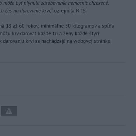
ob môže byť plynulé zásobovanie nemocníc ohrozené.
ch čas na darovanie krvi
,“ ozrejmila NTS.
má 18 až 60 rokov, minimálne 50 kilogramov a spĺňa
ôžu krv darovať každé tri a ženy každé štyri
k darovaniu krvi sa nachádzajú na webovej stránke