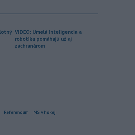
lotný
VIDEO: Umelá inteligencia a
robotika pomáhajú už aj
záchranárom
Referendum
MS v hokeji