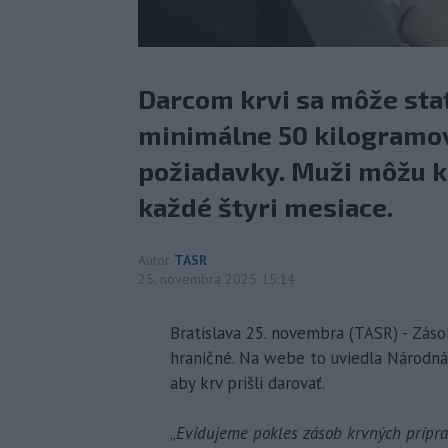
Darcom krvi sa môže stať
minimálne 50 kilogramov
požiadavky. Muži môžu kr
každé štyri mesiace.
Autor
TASR
25. novembra 2025 15:14
Bratislava 25. novembra (TASR) - Zás
hraničné. Na webe to uviedla Národná 
aby krv prišli darovať.
„
Evidujeme pokles zásob krvných prípra