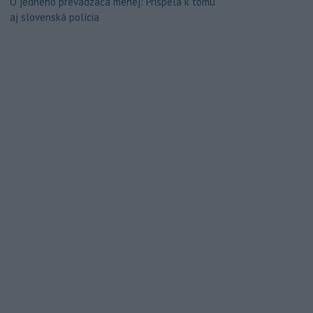
O jedného prevádzača menej: Prispela k tomu
aj slovenská polícia