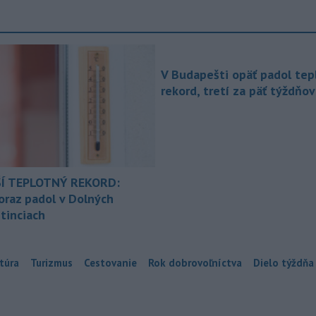
V Budapešti opäť padol tep
rekord, tretí za päť týždňov
Í TEPLOTNÝ REKORD:
oraz padol v Dolných
tinciach
túra
Turizmus
Cestovanie
Rok dobrovoľníctva
Dielo týždňa