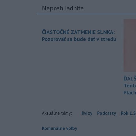
Neprehliadnite
ČIASTOČNÉ ZATMENIE SLNKA:
Pozorovať sa bude dať v stredu
ĎALŠ
Tent
Plach
Aktuálne témy:
Kvízy
Podcasty
Rok Ľ.Š
Komunálne voľby