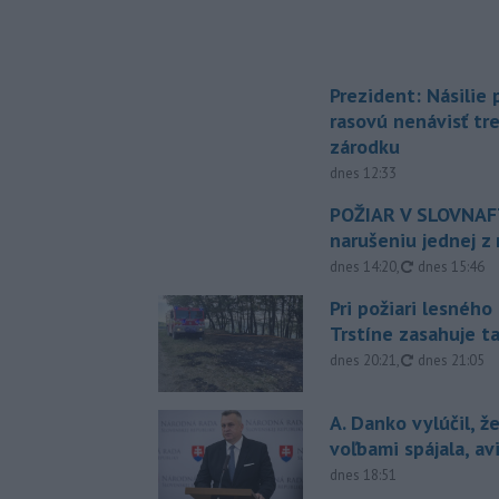
Prezident: Násilie
rasovú nenávisť tr
zárodku
dnes 12:33
POŽIAR V SLOVNAFT
narušeniu jednej z 
aktualizovan
dnes 14:20
,
dnes 15:46
Pri požiari lesného
Trstíne zasahuje t
aktualizovan
dnes 20:21
,
dnes 21:05
A. Danko vylúčil, ž
voľbami spájala, a
dnes 18:51