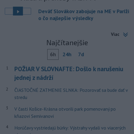
Deväť Slovákov zabojuje na ME v Paríži
o čo najlepšie výsledky
Viac
Najčítanejšie
6h
24h
7d
POŽIAR V SLOVNAFTE: Došlo k narušeniu
1
jednej z nádrží
2
ČIASTOČNÉ ZATMENIE SLNKA: Pozorovať sa bude dať v
stredu
3
V časti Košice-Krásna otvorili park pomenovaný po
kňazovi Semivanovi
4
Horúčavy vystriedajú búrky: Výstrahy vydali vo viacerých