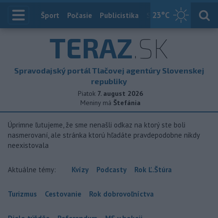
23
°C
Index
Šport
Počasie
Publicistika
Slovensko
Zahranič
TERAZ
.SK
Spravodajský portál Tlačovej agentúry Slovenskej
republiky
Piatok
7. august 2026
Meniny má
Štefánia
Úprimne ľutujeme, že sme nenašli odkaz na ktorý ste boli
nasmerovaní, ale stránka ktorú hľadáte pravdepodobne nikdy
neexistovala
Aktuálne témy:
Kvízy
Podcasty
Rok Ľ.Štúra
Turizmus
Cestovanie
Rok dobrovoľníctva