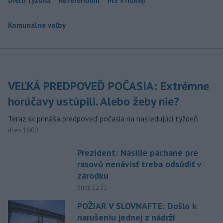
Dielo týždňa
Referendum
MS v hokeji
Komunálne voľby
VEĽKÁ PREDPOVEĎ POČASIA: Extrémne
horúčavy ustúpili. Alebo žeby nie?
Teraz.sk prináša predpoveď počasia na nasledujúci týždeň.
dnes 16:00
Prezident: Násilie páchané pre
rasovú nenávisť treba odsúdiť v
zárodku
dnes 12:33
POŽIAR V SLOVNAFTE: Došlo k
narušeniu jednej z nádrží