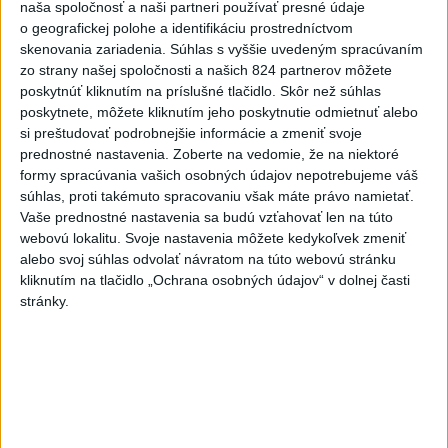
naša spoločnosť a naši partneri používať presné údaje
Rezort školstva pomôže samosprávam s určovaním
o geografickej polohe a identifikáciu prostredníctvom
školských obvodov
skenovania zariadenia. Súhlas s vyššie uvedeným spracúvaním
zo strany našej spoločnosti a našich 824 partnerov môžete
O jedného prevádzača menej: Prispela k tomu aj slovenská
poskytnúť kliknutím na príslušné tlačidlo. Skôr než súhlas
polícia
poskytnete, môžete kliknutím jeho poskytnutie odmietnuť alebo
si preštudovať podrobnejšie informácie a zmeniť svoje
POŽIAR V SLOVNAFTE: Došlo k narušeniu jednej z nádrží
prednostné nastavenia.
Zoberte na vedomie, že na niektoré
formy spracúvania vašich osobných údajov nepotrebujeme váš
súhlas, proti takémuto spracovaniu však máte právo namietať.
Zahraničie
Vaše prednostné nastavenia sa budú vzťahovať len na túto
webovú lokalitu. Svoje nastavenia môžete kedykoľvek zmeniť
Turecko: Nová obranná dohoda nie v
alebo svoj súhlas odvolať návratom na túto webovú stránku
rozpore so záväzkami voči NATO
kliknutím na tlačidlo „Ochrana osobných údajov“ v dolnej časti
dnes 22:09
stránky.
Ruská ambasáda označila nález dronu na letisku v Lipsku za
provokáciu
Bývalý príslušník námornej pechoty USA je vo väzbe v