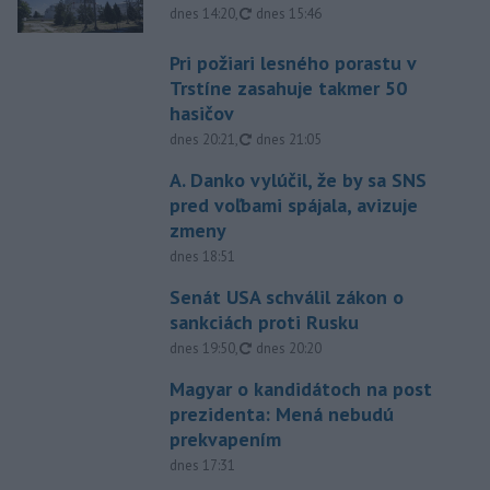
aktualizované
dnes 14:20
,
dnes 15:46
Pri požiari lesného porastu v
Trstíne zasahuje takmer 50
hasičov
aktualizované
dnes 20:21
,
dnes 21:05
A. Danko vylúčil, že by sa SNS
pred voľbami spájala, avizuje
zmeny
dnes 18:51
Senát USA schválil zákon o
sankciách proti Rusku
aktualizované
dnes 19:50
,
dnes 20:20
Magyar o kandidátoch na post
prezidenta: Mená nebudú
prekvapením
dnes 17:31