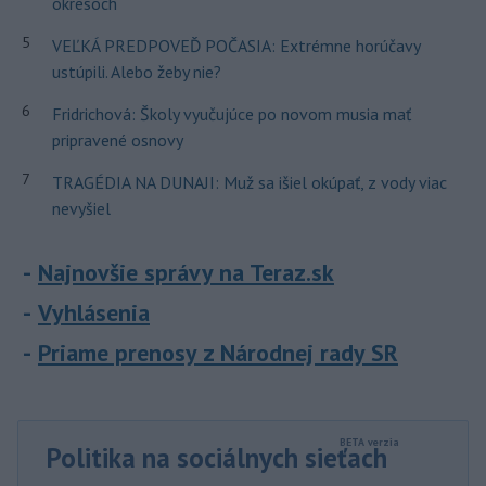
okresoch
5
VEĽKÁ PREDPOVEĎ POČASIA: Extrémne horúčavy
ustúpili. Alebo žeby nie?
6
Fridrichová: Školy vyučujúce po novom musia mať
pripravené osnovy
7
TRAGÉDIA NA DUNAJI: Muž sa išiel okúpať, z vody viac
nevyšiel
Najnovšie správy na Teraz.sk
Vyhlásenia
Priame prenosy z Národnej rady SR
Politika na sociálnych sieťach