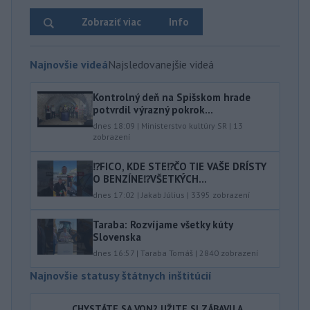
Zobraziť viac
Info
Najnovšie videá
Najsledovanejšie videá
Kontrolný deň na Spišskom hrade
potvrdil výrazný pokrok...
dnes 18:09
|
Ministerstvo kultúry SR
|
13
zobrazení
⁉️FICO, KDE STE⁉️ČO TIE VAŠE DRÍSTY
O BENZÍNE⁉️VŠETKÝCH...
dnes 17:02
|
Jakab Július
|
3395
zobrazení
Taraba: Rozvíjame všetky kúty
Slovenska
dnes 16:57
|
Taraba Tomáš
|
2840
zobrazení
Najnovšie statusy štátnych inštitúcií
CHYSTÁTE SA VON? UŽITE SI ZÁBAVU A