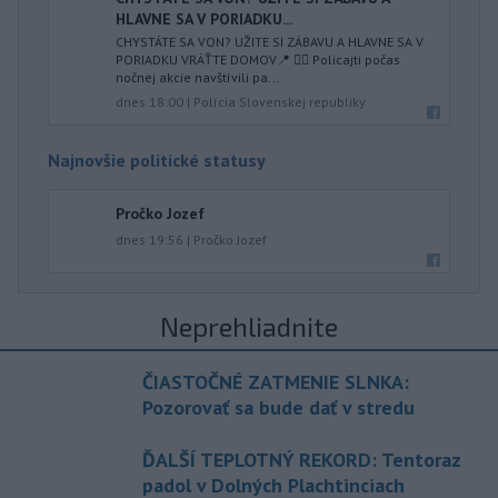
HLAVNE SA V PORIADKU...
CHYSTÁTE SA VON? UŽITE SI ZÁBAVU A HLAVNE SA V
PORIADKU VRÁŤTE DOMOV📍 👮‍♂️ Policajti počas
nočnej akcie navštívili pa...
dnes 18:00
|
Polícia Slovenskej republiky
Najnovšie politické statusy
Pročko Jozef
dnes 19:56
|
Pročko Jozef
Neprehliadnite
ČIASTOČNÉ ZATMENIE SLNKA:
Pozorovať sa bude dať v stredu
ĎALŠÍ TEPLOTNÝ REKORD: Tentoraz
padol v Dolných Plachtinciach