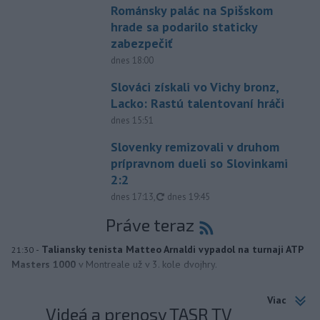
Románsky palác na Spišskom
hrade sa podarilo staticky
zabezpečiť
dnes 18:00
Slováci získali vo Vichy bronz,
Lacko: Rastú talentovaní hráči
dnes 15:51
Slovenky remizovali v druhom
prípravnom dueli so Slovinkami
2:2
aktualizované
dnes 17:13
,
dnes 19:45
Práve teraz
-
Taliansky tenista Matteo Arnaldi vypadol na turnaji ATP
21:30
Masters 1000
v Montreale už v 3. kole dvojhry.
Viac
Videá a prenosy TASR TV