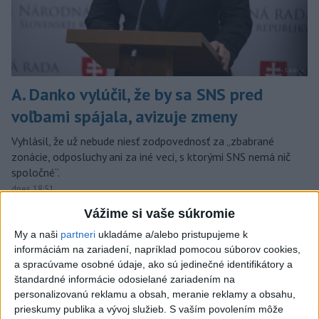
A. Danko vylúčil, že by sa SNS pred
voľbami spájala, avizuje zmeny
Vyhlásil, že už nebude niesť zodpovednosť za „zbabrané
zonácie, odposluchy ani za iné veci, s ktorými SNS nemá nič
spoločné“.
dnes 18:51
Vážime si vaše súkromie
Slovensko
My a naši
partneri
ukladáme a/alebo pristupujeme k
informáciám na zariadení, napríklad pomocou súborov cookies,
KDH od polície očakáva rýchle
a spracúvame osobné údaje, ako sú jedinečné identifikátory a
vyšetrenie útoku na cudzincov v
štandardné informácie odosielané zariadením na
Nitre
personalizovanú reklamu a obsah, meranie reklamy a obsahu,
dnes 18:06
prieskumy publika a vývoj služieb.
S vaším povolením môže