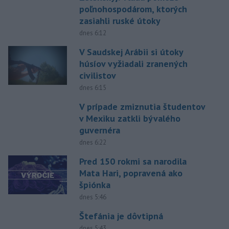
poľnohospodárom, ktorých
zasiahli ruské útoky
dnes 6:12
V Saudskej Arábii si útoky
húsíov vyžiadali zranených
civilistov
dnes 6:15
V prípade zmiznutia študentov
v Mexiku zatkli bývalého
guvernéra
dnes 6:22
Pred 150 rokmi sa narodila
Mata Hari, popravená ako
špiónka
dnes 5:46
Štefánia je dôvtipná
dnes 5:43