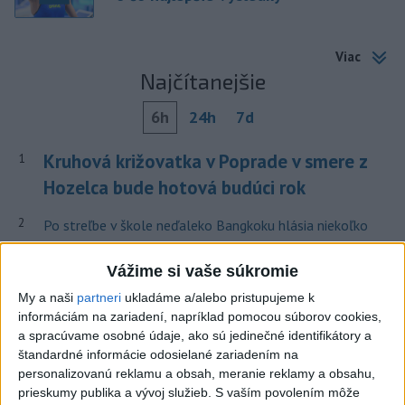
Viac
Najčítanejšie
6h
24h
7d
Kruhová križovatka v Poprade v smere z
1
Hozelca bude hotová budúci rok
2
Po streľbe v škole neďaleko Bangkoku hlásia niekoľko
mŕtvych
Vážime si vaše súkromie
3
Prešovský kraj vyzýva k využitiu bezplatného parkoviska v
My a naši
partneri
ukladáme a/alebo pristupujeme k
Tatrách
informáciám na zariadení, napríklad pomocou súborov cookies,
a spracúvame osobné údaje, ako sú jedinečné identifikátory a
4
ÚPLNÉ ZATMENIE SLNKA: Časť Európy zahalí tma,
štandardné informácie odosielané zariadením na
hrozia dôsledky
personalizovanú reklamu a obsah, meranie reklamy a obsahu,
prieskumy publika a vývoj služieb.
S vaším povolením môže
5
Historik Zajac: Územie Slovenska bolo jadrom poľsko-