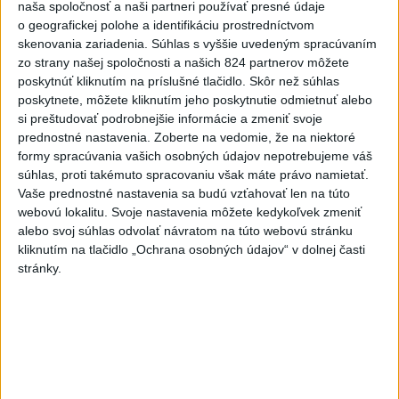
naša spoločnosť a naši partneri používať presné údaje
uhorských vzťahov
o geografickej polohe a identifikáciu prostredníctvom
skenovania zariadenia. Súhlas s vyššie uvedeným spracúvaním
6
V Košiciach Nad jazerom začína výstavba
zo strany našej spoločnosti a našich 824 partnerov môžete
chodníka,otvorili aj pumptrack
poskytnúť kliknutím na príslušné tlačidlo. Skôr než súhlas
poskytnete, môžete kliknutím jeho poskytnutie odmietnuť alebo
7
Mesto Martin vypovedalo zmluvy na tri rozpracované
si preštudovať podrobnejšie informácie a zmeniť svoje
investičné akcie
prednostné nastavenia.
Zoberte na vedomie, že na niektoré
formy spracúvania vašich osobných údajov nepotrebujeme váš
Najnovšie správy na Teraz.sk
súhlas, proti takémuto spracovaniu však máte právo namietať.
Vaše prednostné nastavenia sa budú vzťahovať len na túto
Vyhlásenia
webovú lokalitu. Svoje nastavenia môžete kedykoľvek zmeniť
alebo svoj súhlas odvolať návratom na túto webovú stránku
Priame prenosy z Národnej rady SR
kliknutím na tlačidlo „Ochrana osobných údajov“ v dolnej časti
stránky.
Politika na sociálnych sieťach
Zobraziť viac
Info