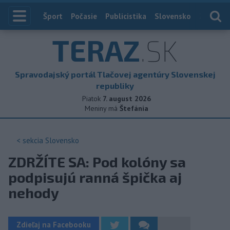
Index
Šport
Počasie
Publicistika
Slovensko
Zahranič
TERAZ
.SK
Spravodajský portál Tlačovej agentúry Slovenskej
republiky
Piatok
7. august 2026
Meniny má
Štefánia
< sekcia
Slovensko
ZDRŽÍTE SA: Pod kolóny sa
podpisujú ranná špička aj
nehody
Zdieľaj na Facebooku