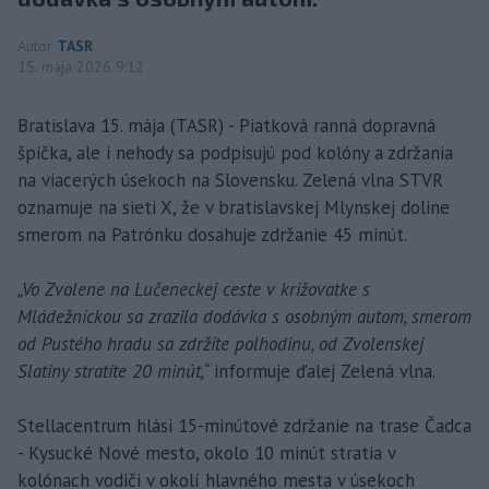
Autor
TASR
15. mája 2026 9:12
Bratislava 15. mája (TASR) - Piatková ranná dopravná
špička, ale i nehody sa podpisujú pod kolóny a zdržania
na viacerých úsekoch na Slovensku. Zelená vlna STVR
oznamuje na sieti X, že v bratislavskej Mlynskej doline
smerom na Patrónku dosahuje zdržanie 45 minút.
„Vo Zvolene na Lučeneckej ceste v križovatke s
Mládežníckou sa zrazila dodávka s osobným autom, smerom
od Pustého hradu sa zdržíte polhodinu, od Zvolenskej
Slatiny stratíte 20 minút,“
informuje ďalej Zelená vlna.
Stellacentrum hlási 15-minútové zdržanie na trase Čadca
- Kysucké Nové mesto, okolo 10 minút stratia v
kolónach vodiči v okolí hlavného mesta v úsekoch