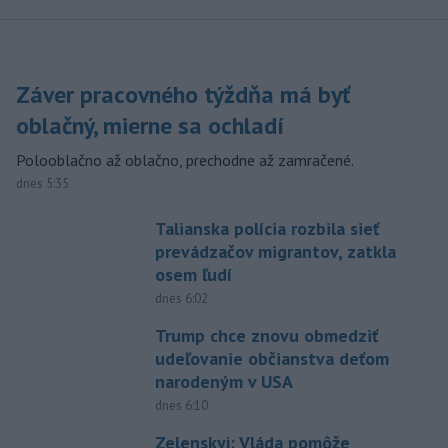
Záver pracovného týždňa má byť
oblačný, mierne sa ochladí
Polooblačno až oblačno, prechodne až zamračené.
dnes 5:35
Talianska polícia rozbila sieť
prevádzačov migrantov, zatkla
osem ľudí
dnes 6:02
Trump chce znovu obmedziť
udeľovanie občianstva deťom
narodeným v USA
dnes 6:10
Zelenskyj: Vláda pomôže