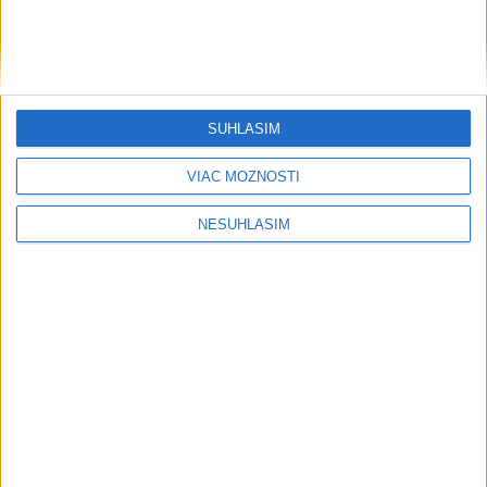
....
SÚHLASÍM
VIAC MOŽNOSTÍ
NESÚHLASÍM
....