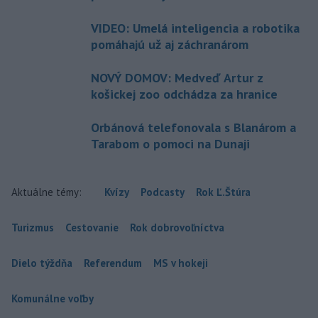
VIDEO: Umelá inteligencia a robotika
pomáhajú už aj záchranárom
NOVÝ DOMOV: Medveď Artur z
košickej zoo odchádza za hranice
Orbánová telefonovala s Blanárom a
Tarabom o pomoci na Dunaji
Aktuálne témy:
Kvízy
Podcasty
Rok Ľ.Štúra
Turizmus
Cestovanie
Rok dobrovoľníctva
Dielo týždňa
Referendum
MS v hokeji
Komunálne voľby