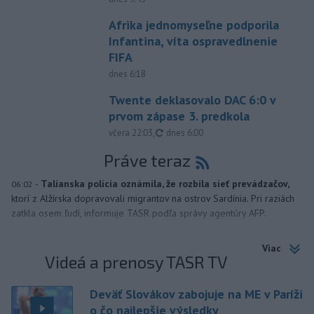
Afrika jednomyseľne podporila
Infantina, víta ospravedlnenie
FIFA
dnes 6:18
Twente deklasovalo DAC 6:0 v
prvom zápase 3. predkola
aktualizované
včera 22:03
,
dnes 6:00
Práve teraz
-
Talianska polícia oznámila, že rozbila sieť prevádzačov,
06:02
ktorí z Alžírska dopravovali migrantov na ostrov Sardínia. Pri raziách
zatkla osem ľudí, informuje TASR podľa správy agentúry AFP.
Viac
Videá a prenosy TASR TV
Deväť Slovákov zabojuje na ME v Paríži
o čo najlepšie výsledky