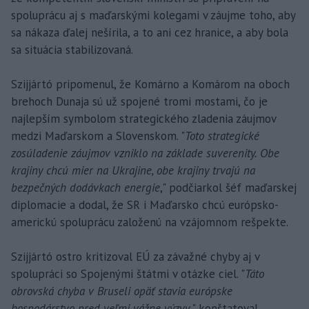
spoluprácu aj s maďarskými kolegami v záujme toho, aby
sa nákaza ďalej nešírila, a to ani cez hranice, a aby bola
sa situácia stabilizovaná.
Szijjártó pripomenul, že Komárno a Komárom na oboch
brehoch Dunaja sú už spojené tromi mostami, čo je
najlepším symbolom strategického zladenia záujmov
medzi Maďarskom a Slovenskom. "
Toto strategické
zosúladenie záujmov vzniklo na základe suverenity. Obe
krajiny chcú mier na Ukrajine, obe krajiny trvajú na
bezpečných dodávkach energie
," podčiarkol šéf maďarskej
diplomacie a dodal, že SR i Maďarsko chcú európsko-
americkú spoluprácu založenú na vzájomnom rešpekte.
Szijjártó ostro kritizoval EÚ za závažné chyby aj v
spolupráci so Spojenými štátmi v otázke ciel. "
Táto
obrovská chyba v Bruseli opäť stavia európske
hospodárstvo pred veľmi vážne výzvy
," konštatoval