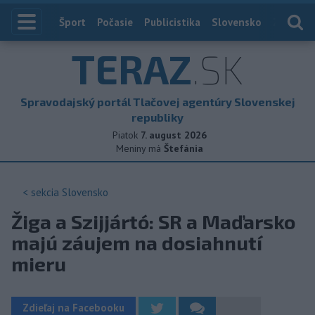
Index
Šport
Počasie
Publicistika
Slovensko
Zahranič
TERAZ
.SK
Spravodajský portál Tlačovej agentúry Slovenskej
republiky
Piatok
7. august 2026
Meniny má
Štefánia
< sekcia
Slovensko
Žiga a Szijjártó: SR a Maďarsko
majú záujem na dosiahnutí
mieru
Zdieľaj na Facebooku