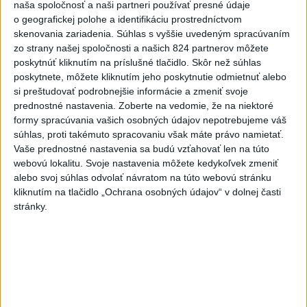
naša spoločnosť a naši partneri používať presné údaje
ĎALŠÍ TEPLOTNÝ REKORD: Tentoraz
o geografickej polohe a identifikáciu prostredníctvom
padol v Dolných Plachtinciach
skenovania zariadenia. Súhlas s vyššie uvedeným spracúvaním
zo strany našej spoločnosti a našich 824 partnerov môžete
poskytnúť kliknutím na príslušné tlačidlo. Skôr než súhlas
V Budapešti opäť padol teplotný
poskytnete, môžete kliknutím jeho poskytnutie odmietnuť alebo
rekord, tretí za päť týždňov
si preštudovať podrobnejšie informácie a zmeniť svoje
prednostné nastavenia.
Zoberte na vedomie, že na niektoré
formy spracúvania vašich osobných údajov nepotrebujeme váš
VIDEO: Umelá inteligencia a robotika
súhlas, proti takémuto spracovaniu však máte právo namietať.
pomáhajú už aj záchranárom
Vaše prednostné nastavenia sa budú vzťahovať len na túto
webovú lokalitu. Svoje nastavenia môžete kedykoľvek zmeniť
alebo svoj súhlas odvolať návratom na túto webovú stránku
kliknutím na tlačidlo „Ochrana osobných údajov“ v dolnej časti
Aktuálne témy:
Kvízy
Podcasty
Rok Ľ.Štúra
stránky.
Turizmus
Cestovanie
Rok dobrovoľníctva
Dielo týždňa
Referendum
MS v hokeji
Komunálne voľby