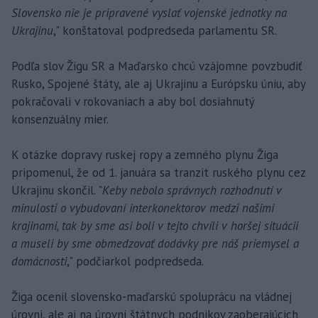
Slovensko nie je pripravené vyslať vojenské jednotky na
Ukrajinu
," konštatoval podpredseda parlamentu SR.
Podľa slov Žigu SR a Maďarsko chcú vzájomne povzbudiť
Rusko, Spojené štáty, ale aj Ukrajinu a Európsku úniu, aby
pokračovali v rokovaniach a aby bol dosiahnutý
konsenzuálny mier.
K otázke dopravy ruskej ropy a zemného plynu Žiga
pripomenul, že od 1. januára sa tranzit ruského plynu cez
Ukrajinu skončil. "
Keby nebolo správnych rozhodnutí v
minulosti o vybudovaní interkonektorov medzi našimi
krajinami, tak by sme asi boli v tejto chvíli v horšej situácii
a museli by sme obmedzovať dodávky pre náš priemysel a
domácnosti
," podčiarkol podpredseda.
Žiga ocenil slovensko-maďarskú spoluprácu na vládnej
úrovni, ale aj na úrovni štátnych podnikov zaoberajúcich