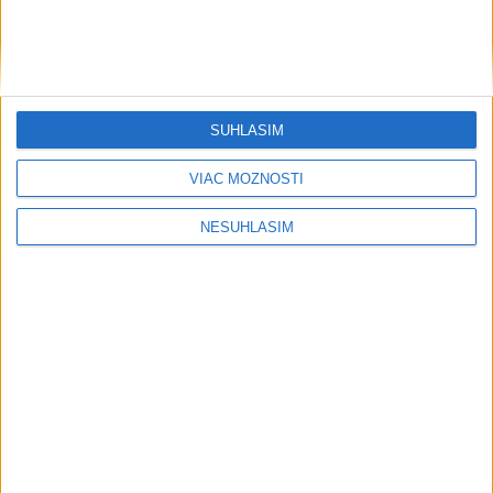
dnes 19:40
Zisk zaisťovne Munich Re v 2. kvartáli vzrástol na vyše 2,2
mld. eur
SÚHLASÍM
V. Putin schválil predaj štátneho podielu v letisku
Šeremetievo
VIAC MOŽNOSTÍ
Cena zlata pokračuje v raste, priblížila sa k hranici 4350 USD
NESÚHLASÍM
za uncu
Regióny
Pri požiari lesného porastu v Trstíne
zasahuje takmer 50 hasičov
dnes 20:21
HZS: Horskí záchranári pomohli v Západných Tatrách
zranenému turistovi