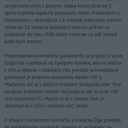
sa obchodovaním s plynom, vďaka ktorej bola od 1.
apríla zvýšená kapacita plynovodu medzi Maďarskom a
Slovenskom z doterajších 2,6 miliardy kubických metrov
ročne na 3,5 miliardy kubických metrov, pričom sa
pripravuje do roku 2030 ďalšie zvýšenie na päť miliárd
kubických metrov.
Podpredseda slovenského parlamentu sa pripojil k výzve
Szijjártóa a apeloval na Európsku komisiu, aby sa snažila
s USA o dohodu v otázkach ciel, pretože automobilový
priemysel je pilierom ekonomiky nielen v SR a
Maďarsku, ale aj v ďalších krajinách Európskej únie. "
Keď
európsky priemysel nebude mať progres, tak to bude cítiť
celá spoločnosť EÚ. Myslím si, že v záujme Únie je
dohodnúť sa s USA v otázkach ciel
," dodal.
K situácii s ochorením slintačky a krívačky Žiga povedal,
že kompetentní slovenskí ministri sú pripravení na