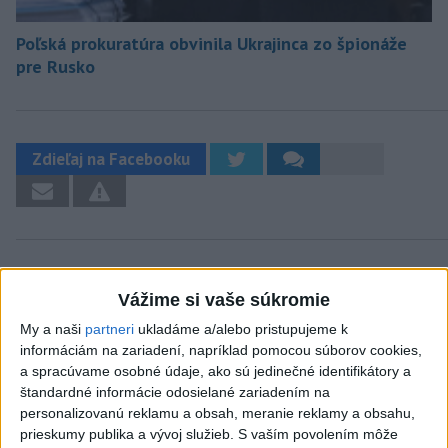
Poľská prokuratúra obvinila Ukrajinca zo špionáže
pre Rusko
Zdieľaj na Facebooku
Vážime si vaše súkromie
My a naši
partneri
ukladáme a/alebo pristupujeme k
Neprehliadnite
informáciám na zariadení, napríklad pomocou súborov cookies,
a spracúvame osobné údaje, ako sú jedinečné identifikátory a
ČIASTOČNÉ ZATMENIE SLNKA:
štandardné informácie odosielané zariadením na
Pozorovať sa bude dať v stredu
personalizovanú reklamu a obsah, meranie reklamy a obsahu,
prieskumy publika a vývoj služieb.
S vaším povolením môže