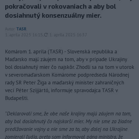
pokračovali v rokovaniach a aby bol
dosiahnutý konsenzuálny mier.
Autor
TASR
aktualizované
1. apríla 2025 16:15
,
1. apríla 2025 16:37
Komárom 1. apríla (TASR) - Slovenská republika a
Maďarsko majú záujem na tom, aby v prípade Ukrajiny
bol dosiahnutý mier čo najskôr. Zhodli sa na tom v utorok
v severomaďarskom Komárome podpredseda Národnej
rady SR Peter Žiga a maďarský minister zahraničných
vecí Péter Szijjártó, informuje spravodajca TASR v
Budapešti.
"
Deklarovali sme, že obe naše krajiny majú záujem na tom,
aby bol dosiahnutý čo najskorší mier. My nie sme za žiadne
predlžovanie vojny a nie sme za to, aby ďalej na Ukrajine
zomierali ľudia, preto som informoval pána ministra, že