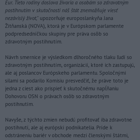
Eur. Tieto rodiny doslova živoria a osobám so zdravotným
postihnutím v skutočnosti náš štát znemožňuje viesť
nezávislý život,"
upozorňuje europoslankyňa Jana
Žitňanská (NOVA), ktorá je v Európskom parlamente
podpredsedníčkou skupiny pre práva osôb so
zdravotným postihnutím.
Návrh smernice je výsledkom dlhoročného tlaku ľudí so
zdravotným postihnutím, organizácií, ktoré ich zastupujú,
ale aj poslancov Európskeho parlamentu. Spoločnými
silami sa podarilo Komisiu presvedčiť, že práve toto je
jedna z ciest ako prispieť k skutočnému napĺňaniu
Dohovoru OSN o právach osôb so zdravotným
postihnutím.
Navyše, z týchto zmien nebudú profitovať iba zdravotne
postihnutí, ale aj európski podnikatelia. Príde k
odstráneniu bariér v obchode medzi členskými štátmi,