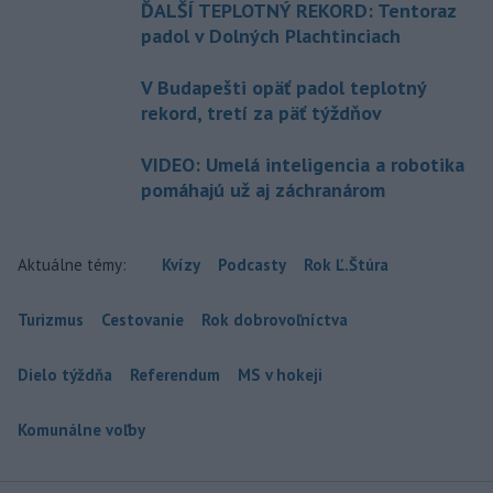
ĎALŠÍ TEPLOTNÝ REKORD: Tentoraz
padol v Dolných Plachtinciach
V Budapešti opäť padol teplotný
rekord, tretí za päť týždňov
VIDEO: Umelá inteligencia a robotika
pomáhajú už aj záchranárom
Aktuálne témy:
Kvízy
Podcasty
Rok Ľ.Štúra
Turizmus
Cestovanie
Rok dobrovoľníctva
Dielo týždňa
Referendum
MS v hokeji
Komunálne voľby