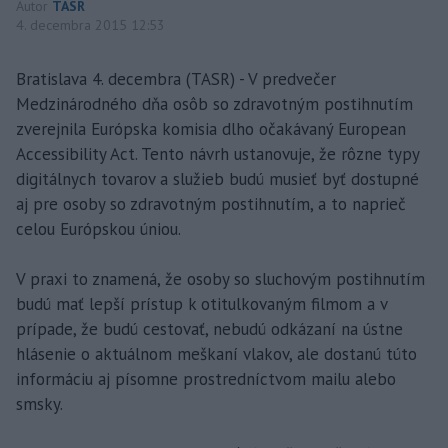
Autor
TASR
4. decembra 2015 12:53
Bratislava 4. decembra (TASR) - V predvečer
Medzinárodného dňa osôb so zdravotným postihnutím
zverejnila Európska komisia dlho očakávaný European
Accessibility Act. Tento návrh ustanovuje, že rôzne typy
digitálnych tovarov a služieb budú musieť byť dostupné
aj pre osoby so zdravotným postihnutím, a to naprieč
celou Európskou úniou.
V praxi to znamená, že osoby so sluchovým postihnutím
budú mať lepší prístup k otitulkovaným filmom a v
prípade, že budú cestovať, nebudú odkázaní na ústne
hlásenie o aktuálnom meškaní vlakov, ale dostanú túto
informáciu aj písomne prostredníctvom mailu alebo
smsky.