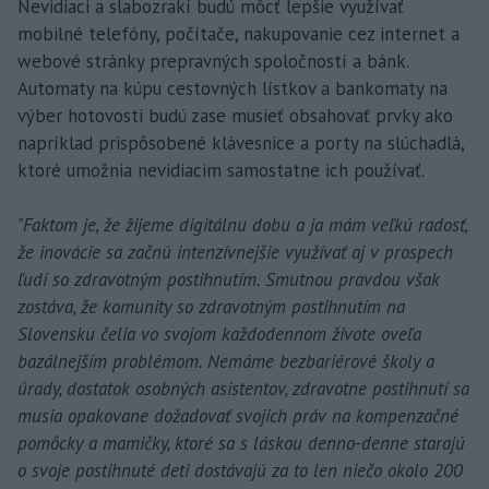
Nevidiaci a slabozrakí budú môcť lepšie využívať
mobilné telefóny, počítače, nakupovanie cez internet a
webové stránky prepravných spoločností a bánk.
Automaty na kúpu cestovných lístkov a bankomaty na
výber hotovosti budú zase musieť obsahovať prvky ako
napríklad prispôsobené klávesnice a porty na slúchadlá,
ktoré umožnia nevidiacim samostatne ich používať.
"Faktom je, že žijeme digitálnu dobu a ja mám veľkú radosť,
že inovácie sa začnú intenzívnejšie využívať aj v prospech
ľudí so zdravotným postihnutím. Smutnou pravdou však
zostáva, že komunity so zdravotným postihnutím na
Slovensku čelia vo svojom každodennom živote oveľa
bazálnejším problémom. Nemáme bezbariérové školy a
úrady, dostatok osobných asistentov, zdravotne postihnutí sa
musia opakovane dožadovať svojich práv na kompenzačné
pomôcky a mamičky, ktoré sa s láskou denno-denne starajú
o svoje postihnuté deti dostávajú za to len niečo okolo 200