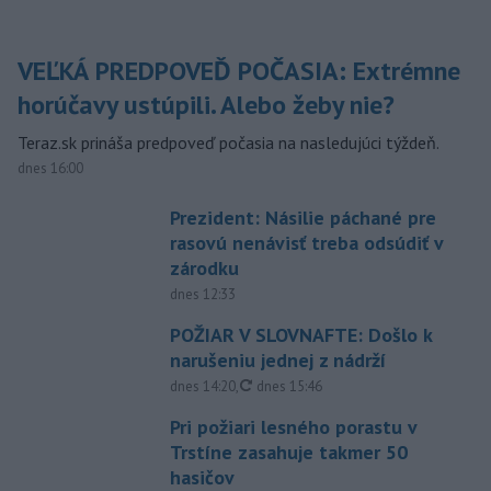
VEĽKÁ PREDPOVEĎ POČASIA: Extrémne
horúčavy ustúpili. Alebo žeby nie?
Teraz.sk prináša predpoveď počasia na nasledujúci týždeň.
dnes 16:00
Prezident: Násilie páchané pre
rasovú nenávisť treba odsúdiť v
zárodku
dnes 12:33
POŽIAR V SLOVNAFTE: Došlo k
narušeniu jednej z nádrží
aktualizované
dnes 14:20
,
dnes 15:46
Pri požiari lesného porastu v
Trstíne zasahuje takmer 50
hasičov