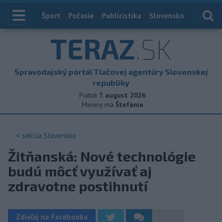
Index
Šport
Počasie
Publicistika
Slovensko
Zahranič
TERAZ
.SK
Spravodajský portál Tlačovej agentúry Slovenskej
republiky
Piatok
7. august 2026
Meniny má
Štefánia
< sekcia
Slovensko
Žitňanská: Nové technológie
budú môcť využívať aj
zdravotne postihnutí
Zdieľaj na Facebooku