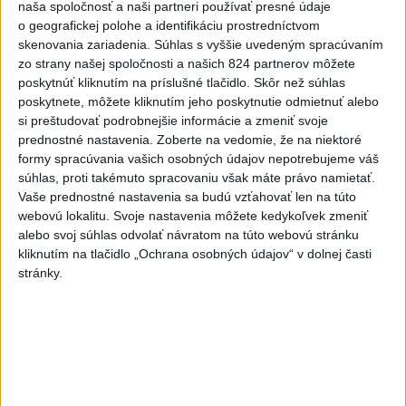
naša spoločnosť a naši partneri používať presné údaje
Slováci získali vo Vichy bronz,
o geografickej polohe a identifikáciu prostredníctvom
Lacko: Rastú talentovaní hráči
skenovania zariadenia. Súhlas s vyššie uvedeným spracúvaním
dnes 15:51
zo strany našej spoločnosti a našich 824 partnerov môžete
poskytnúť kliknutím na príslušné tlačidlo. Skôr než súhlas
Slovenky remizovali v druhom
poskytnete, môžete kliknutím jeho poskytnutie odmietnuť alebo
prípravnom dueli so Slovinkami
si preštudovať podrobnejšie informácie a zmeniť svoje
2:2
prednostné nastavenia.
Zoberte na vedomie, že na niektoré
aktualizované
formy spracúvania vašich osobných údajov nepotrebujeme váš
dnes 17:13
,
dnes 19:45
súhlas, proti takémuto spracovaniu však máte právo namietať.
Práve teraz
Vaše prednostné nastavenia sa budú vzťahovať len na túto
webovú lokalitu. Svoje nastavenia môžete kedykoľvek zmeniť
-
Taliansky tenista Matteo Arnaldi vypadol na turnaji ATP
21:30
alebo svoj súhlas odvolať návratom na túto webovú stránku
Masters 1000
v Montreale už v 3. kole dvojhry.
kliknutím na tlačidlo „Ochrana osobných údajov“ v dolnej časti
stránky.
Viac
Videá a prenosy TASR TV
Deväť Slovákov zabojuje na ME v Paríži
o čo najlepšie výsledky