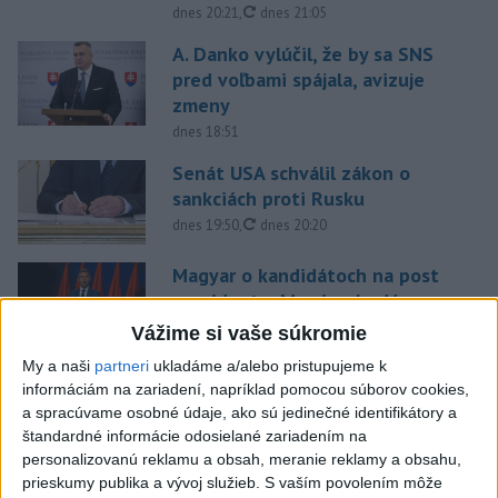
aktualizované
dnes 20:21
,
dnes 21:05
A. Danko vylúčil, že by sa SNS
pred voľbami spájala, avizuje
zmeny
dnes 18:51
Senát USA schválil zákon o
sankciách proti Rusku
aktualizované
dnes 19:50
,
dnes 20:20
Magyar o kandidátoch na post
prezidenta: Mená nebudú
prekvapením
Vážime si vaše súkromie
dnes 17:31
My a naši
partneri
ukladáme a/alebo pristupujeme k
informáciám na zariadení, napríklad pomocou súborov cookies,
Románsky palác na Spišskom
a spracúvame osobné údaje, ako sú jedinečné identifikátory a
hrade sa podarilo staticky
štandardné informácie odosielané zariadením na
zabezpečiť
personalizovanú reklamu a obsah, meranie reklamy a obsahu,
dnes 18:00
prieskumy publika a vývoj služieb.
S vaším povolením môže