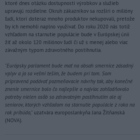
ktoré dnes otázku dostupnosti výrobkov a služieb
upravujú rozdielne. Okruh zákazníkov sa rozšíri o milióny
ľudí, ktorí doteraz mnoho produktov nekupovali, pretože
by ich nemohli naplno využívať. Do roku 2020 nás totiž
vzhľadom na starnutie populácie bude v Európskej únii
žiť až okolo 120 miliónov ľudí či už s menej alebo viac
závažným typom zdravotného postihnutia.
"Európsky parlament bude mať na obsah smernice zásadný
vplyv a ja sa veľmi teším, že budem pri tom. Som
pripravená podávať pozmeňovacie návrhy tak, aby konečné
znenie smernice bolo čo najlepšie a najviac zohľadňovalo
potreby nielen osôb so zdravotným postihnutím ale aj
seniorov, ktorých vzhľadom na starnutie populácie z roka na
rok pribúda,"
uzatvára europoslankyňa Jana Žitňanská
(NOVA).