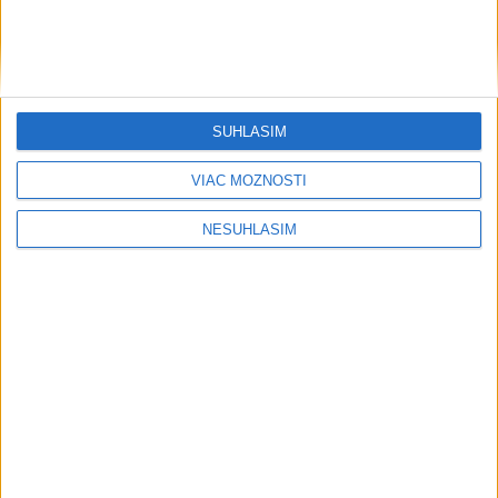
Šport
SÚHLASÍM
....
VIAC MOŽNOSTÍ
NESÚHLASÍM
....