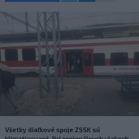
Všetky diaľkové spoje ZSSK sú
klimatizované. Pri regionálnych vlakoch