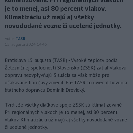
je to menej, asi 80 percent vlakov.
Klimatizáciu už majú aj všetky
novododané vozne či ucelené jednotky.
Autor
TASR
15. augusta 2024 14:46
Bratislava 15. augusta (TASR) - Vysoké teploty podľa
Železničnej spoločnosti Slovensko (ZSSK) zatiaľ vlakovú
dopravu neovplyvňujú. Situácia sa však môže pre
očakávané horúčavy zmeniť. Pre TASR to uviedol hovorca
štátneho dopravcu Dominik Drevický.
Tvrdí, že všetky diaľkové spoje ZSSK sú klimatizované.
Pri regionálnych vlakoch je to menej, asi 80 percent
vlakov. Klimatizáciu už majú aj všetky novododané vozne
či ucelené jednotky.