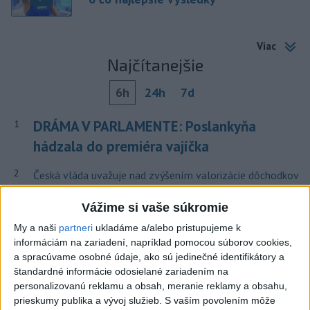
Viac
Najčítanejšie
6h
24h
7d
DRÁMA V PARLAMENTE: Poslankyňa
1
hádzala do premiéra vajíčka
2
Česká vláda uvažuje nad zvýšením valorizácie dôchodkov
na dvojnásobok
Vážime si vaše súkromie
3
MLADÍK VYPADOL Z FERRATY: Na Skalke pri Kremnici
My a naši
partneri
ukladáme a/alebo pristupujeme k
zasahovali záchranári
informáciám na zariadení, napríklad pomocou súborov cookies,
a spracúvame osobné údaje, ako sú jedinečné identifikátory a
4
ÚTOK MEDVEĎA: V Turanoch pri zjazde z D1 našli
štandardné informácie odosielané zariadením na
zraneného muža
personalizovanú reklamu a obsah, meranie reklamy a obsahu,
prieskumy publika a vývoj služieb.
S vaším povolením môže
5
Ugandský futbalista Owori zomrel vo veku 27 rokov po