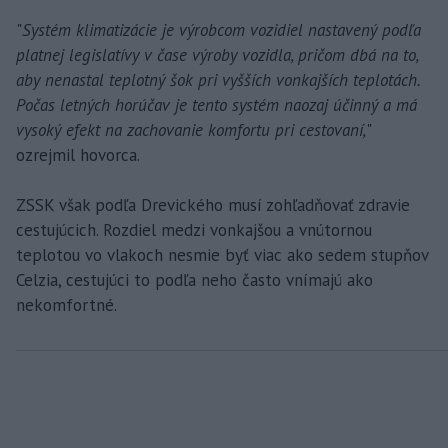
"
Systém klimatizácie je výrobcom vozidiel nastavený podľa
platnej legislatívy v čase výroby vozidla, pričom dbá na to,
aby nenastal teplotný šok pri vyšších vonkajších teplotách.
Počas letných horúčav je tento systém naozaj účinný a má
vysoký efekt na zachovanie komfortu pri cestovaní,
"
ozrejmil hovorca.
ZSSK však podľa Drevického musí zohľadňovať zdravie
cestujúcich. Rozdiel medzi vonkajšou a vnútornou
teplotou vo vlakoch nesmie byť viac ako sedem stupňov
Celzia, cestujúci to podľa neho často vnímajú ako
nekomfortné.