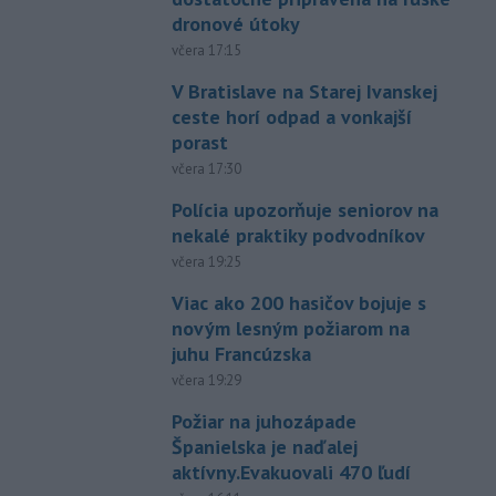
dronové útoky
včera 17:15
V Bratislave na Starej Ivanskej
ceste horí odpad a vonkajší
porast
včera 17:30
Polícia upozorňuje seniorov na
nekalé praktiky podvodníkov
včera 19:25
Viac ako 200 hasičov bojuje s
novým lesným požiarom na
juhu Francúzska
včera 19:29
Požiar na juhozápade
Španielska je naďalej
aktívny.Evakuovali 470 ľudí