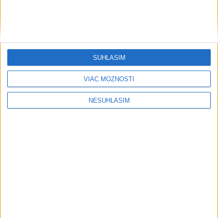
....
SÚHLASÍM
VIAC MOŽNOSTÍ
NESÚHLASÍM
....