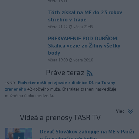
včera 16:11
Tóth získal na ME do 23 rokov
striebro v trape
aktualizované
včera 21:22
,
včera 21:45
PREKVAPENIE POD DUBŇOM:
Skalica vezie zo Žiliny všetky
body
aktualizované
včera 19:00
,
včera 20:10
Práve teraz
-
Podvečer našli pri zjazde z diaľnice D1 na Turany
19:50
zraneného
42-ročného muža. Charakter zranení nasvedčuje
možnému útoku medveďa.
Viac
Videá a prenosy TASR TV
Deväť Slovákov zabojuje na ME v Paríži
o čo najlepšie výsledky