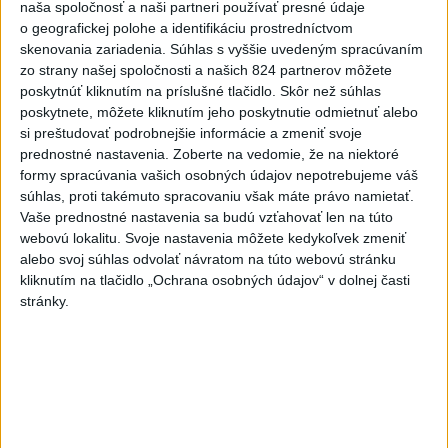
naša spoločnosť a naši partneri používať presné údaje
brutálnom útoku
o geografickej polohe a identifikáciu prostredníctvom
skenovania zariadenia. Súhlas s vyššie uvedeným spracúvaním
6
STU ani UK nevyhovejú všetkým žiadostiam o ubytovanie
zo strany našej spoločnosti a našich 824 partnerov môžete
na internátoch
poskytnúť kliknutím na príslušné tlačidlo. Skôr než súhlas
poskytnete, môžete kliknutím jeho poskytnutie odmietnuť alebo
7
Druhý deň v Čunove priniesol 5 triumfov a jeden bronz
si preštudovať podrobnejšie informácie a zmeniť svoje
domácich
prednostné nastavenia.
Zoberte na vedomie, že na niektoré
formy spracúvania vašich osobných údajov nepotrebujeme váš
súhlas, proti takémuto spracovaniu však máte právo namietať.
Najnovšie správy na Teraz.sk
Vaše prednostné nastavenia sa budú vzťahovať len na túto
Vyhlásenia
webovú lokalitu. Svoje nastavenia môžete kedykoľvek zmeniť
alebo svoj súhlas odvolať návratom na túto webovú stránku
Priame prenosy z Národnej rady SR
kliknutím na tlačidlo „Ochrana osobných údajov“ v dolnej časti
stránky.
Politika na sociálnych sieťach
Zobraziť viac
Info