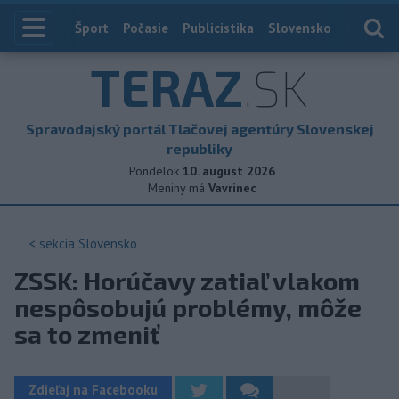
Index
Šport
Počasie
Publicistika
Slovensko
Zahranič
TERAZ
.SK
Spravodajský portál Tlačovej agentúry Slovenskej
republiky
Pondelok
10. august 2026
Meniny má
Vavrinec
< sekcia
Slovensko
ZSSK: Horúčavy zatiaľ vlakom
nespôsobujú problémy, môže
sa to zmeniť
Zdieľaj na Facebooku