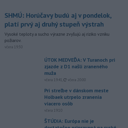
SHMÚ: Horúčavy budú aj v pondelok,
platí prvý aj druhý stupeň výstrah
Vysoké teploty a sucho výrazne zvyšujú aj riziko vzniku
požiarov.
včera 19:30
ÚTOK MEDVEĎA: V Turanoch pri
zjazde z D1 našli zraneného
muža
aktualizované
včera 19:41
,
včera 20:00
Pri streľbe v dánskom meste
Holbaek utrpelo zranenia
viacero osôb
včera 19:10
ŠTÚDIA: Európa nie je
dostatočne pripravená na ruské