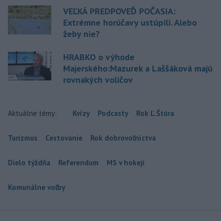
VEĽKÁ PREDPOVEĎ POČASIA:
Extrémne horúčavy ustúpili. Alebo
žeby nie?
HRABKO o výhode
Majerského:Mazurek a Laššáková majú
rovnakých voličov
Aktuálne témy:
Kvízy
Podcasty
Rok Ľ.Štúra
Turizmus
Cestovanie
Rok dobrovoľníctva
Dielo týždňa
Referendum
MS v hokeji
Komunálne voľby