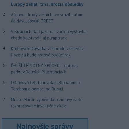
Európy zahalí tma, hrozia dôsledky
2
Afganec, ktorý v Mníchove vrazil autom
do davu, dostal TREST
3
V Košiciach Nad jazerom začína výstavba
chodníka,otvorili aj pumptrack
4
Kruhová križovatka v Poprade v smere z
Hozelca bude hotová budúci rok
5
ĎALŠÍ TEPLOTNÝ REKORD: Tentoraz
padol v Dolných Plachtinciach
6
Orbánová telefonovala s Blanárom a
Tarabom o pomoci na Dunaji
7
Mesto Martin vypovedalo zmluvy na tri
rozpracované investičné akcie
Najnovšie správy