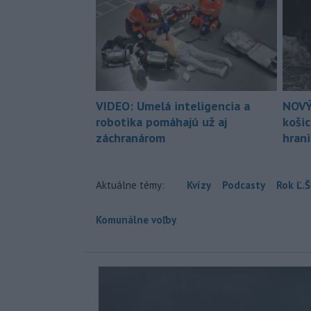
VIDEO: Umelá inteligencia a
NOVÝ
robotika pomáhajú už aj
koši
záchranárom
hran
Aktuálne témy:
Kvízy
Podcasty
Rok Ľ.Š
Komunálne voľby