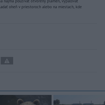
 sa najmä používať otvorený plameň, vypaľovať
kladať oheň v priestoroch alebo na miestach, kde