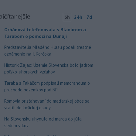
ajčítanejšie
6h
24h
7d
Orbánová telefonovala s Blanárom a
Tarabom o pomoci na Dunaji
Predstavitelia Mladého Hlasu podali trestné
oznámenie na I. Korčoka
Historik Zajac: Územie Slovenska bolo jadrom
poľsko-uhorských vzťahov
Taraba s Takáčom podpísali memorandum o
prechode pozemkov pod NP
Rómovia prisťahovaní do maďarskej obce sa
vrátili do košickej osady
Na Slovensku uhynulo od marca do júla
sedem vlkov