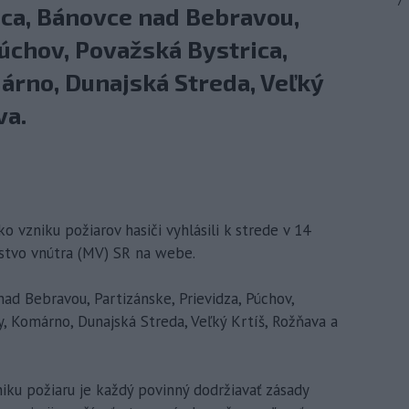
7
lica, Bánovce nad Bebravou,
Púchov, Považská Bystrica,
árno, Dunajská Streda, Veľký
va.
ko vzniku požiarov hasiči vyhlásili k strede v 14
stvo vnútra (MV) SR na webe.
nad Bebravou, Partizánske, Prievidza, Púchov,
, Komárno, Dunajská Streda, Veľký Krtíš, Rožňava a
ku požiaru je každý povinný dodržiavať zásady