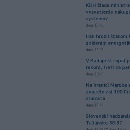
KDH žiada ministra
vysvetlenie nákup
systémov
dnes 17:40
Irán hrozil štátom
zničením energeti
dnes 18:43
V Budapešti opäť p
rekord, tretí za pä
dnes 19:15
Na hranici Maroka 
zomrelo asi 100 ľu
starosta
dnes 15:47
Slovenskí hádzanár
Taliansko 38:37
aktualizovan
dnes 16:28
,
dnes 19:55