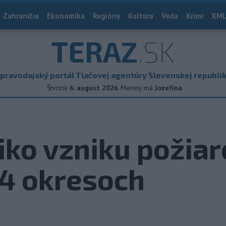
Zahraničie
Ekonomika
Regióny
Kultúra
Veda
Krimi
XML
TERAZ
.SK
pravodajský portál Tlačovej agentúry Slovenskej republi
Štvrtok
6. august 2026
Meniny má
Jozefína
iko vzniku požiar
 14 okresoch