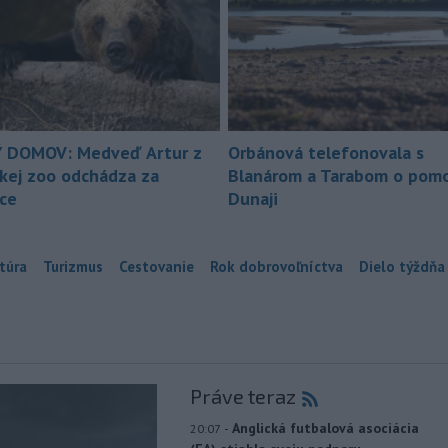
 DOMOV: Medveď Artur z
Orbánová telefonovala s
ckej zoo odchádza za
Blanárom a Tarabom o pomo
ice
Dunaji
túra
Turizmus
Cestovanie
Rok dobrovoľníctva
Dielo týždňa
Práve teraz
-
Anglická futbalová asociácia
20:07