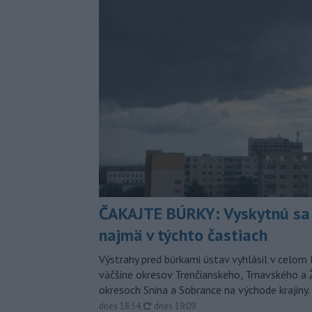
ČAKAJTE BÚRKY: Vyskytnú sa 
najmä v týchto častiach
Výstrahy pred búrkami ústav vyhlásil v celom 
väčšine okresov Trenčianskeho, Trnavského a Ž
okresoch Snina a Sobrance na východe krajiny.
aktualizované
dnes 18:54
,
dnes 19:09