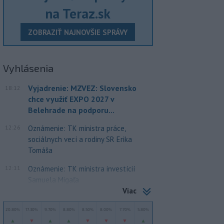
na Teraz.sk
ZOBRAZIŤ NAJNOVŠIE SPRÁVY
Vyhlásenia
Vyjadrenie: MZVEZ: Slovensko
18:12
chce využiť EXPO 2027 v
Belehrade na podporu...
12:26
Oznámenie: TK ministra práce,
sociálnych vecí a rodiny SR Erika
Tomáša
12:11
Oznámenie: TK ministra investícií
Samuela Migaľa
Viac