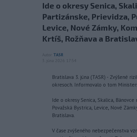
Ide o okresy Senica, Ska
Partizánske, Prievidza, 
Levice, Nové Zámky, Kom
Krtíš, Rožňava a Bratisla
Autor
TASR
3. júna 2026 17:54
Bratislava 3. júna (TASR) - Zvýšené rizi
okresoch. Informovalo o tom Minister
Ide o okresy Senica, Skalica, Bánovce 
Považská Bystrica, Levice, Nové Zámky
Bratislava.
V čase zvýšeného nebezpečenstva vzni