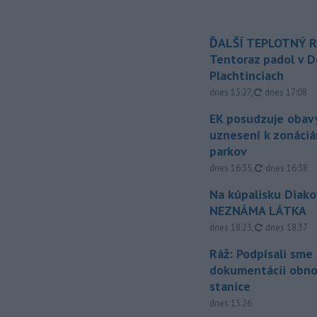
ĎALŠÍ TEPLOTNÝ 
Tentoraz padol v D
Plachtinciach
aktualizovan
dnes 15:27
,
dnes 17:08
EK posudzuje obavy
uznesení k zonáci
parkov
aktualizovan
dnes 16:35
,
dnes 16:38
Na kúpalisku Diak
NEZNÁMA LÁTKA
aktualizovan
dnes 18:23
,
dnes 18:37
Ráž: Podpísali sme
dokumentácii obno
stanice
dnes 15:26