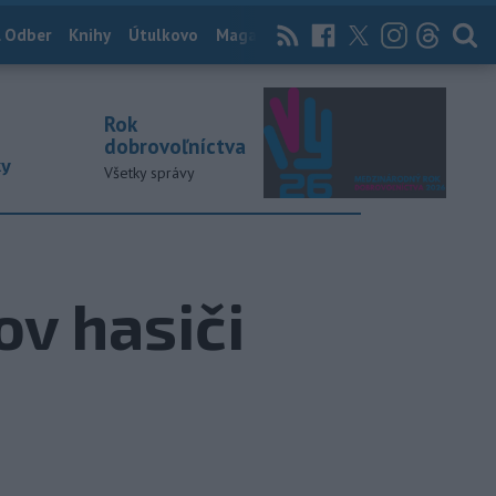
 Odber
Knihy
Útulkovo
Magazín
News Now
Archív
TASR
Rok
dobrovoľníctva
ky
Všetky správy
ov hasiči