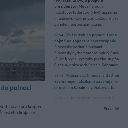
(FA) stiahla svoju podporu
prezidentovi
Medzinárodnej
futbalovej federácie (FIFA) Giannimu
Infantinovi, ktorý je pod paľbou kritiky
po jeho neúspešnom pláne.
-
Vo štvrtok do polnoci treba
18:54
najmä na západe a severozápade
Slovenska počítať s búrkami.
Slovenský hydrometeorologický ústav
(SHMÚ) vydal výstrahy prvého stupňa.
Platia aj v okresoch Snina a Sobrance.
-
Polícia v súčinnosti s ďalšími
18:19
záchrannými zložkami zasahuje
na
do polnoci
termálnom kúpalisku v Diakovciach.
-
V dunajských prístavoch v
17:36
Bratislave, Komárne a Štúrove v
Bratislavskom kraji, vo
Viac
prvom
polroku 2026 zaznamenali
ilinského kraja a v
spolu 1827 pristátí osobných
kajutových a výletných plavidiel.