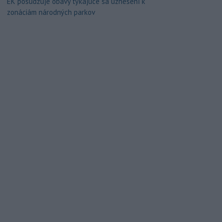
EK posudzuje obavy týkajúce sa uznesení k
zonáciám národných parkov