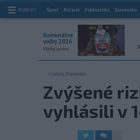
RUBRIKY
Index
Šport
Počasie
Publicistika
Slovensko
Komunálne
voľby 2026
S
Všetky správy
< sekcia
Slovensko
Zvýšené riz
vyhlásili v