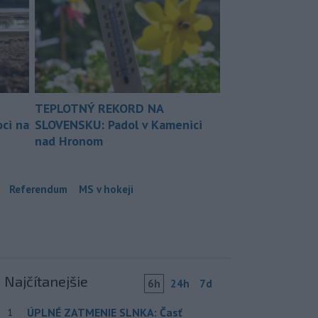
TEPLOTNÝ REKORD NA
ci na
SLOVENSKU: Padol v Kamenici
nad Hronom
Referendum
MS v hokeji
Najčítanejšie
6h
24h
7d
ÚPLNÉ ZATMENIE SLNKA: Časť
1