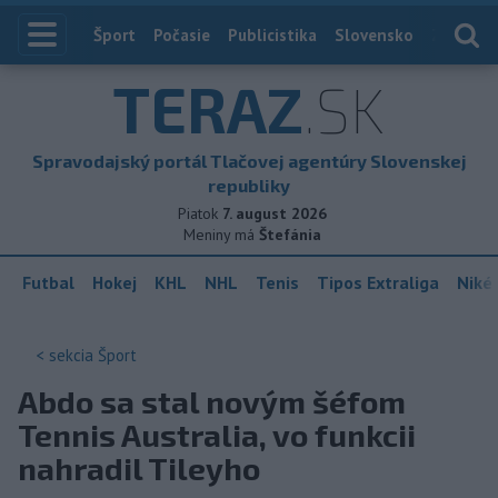
Index
Šport
Počasie
Publicistika
Slovensko
Zahranič
TERAZ
.SK
Spravodajský portál Tlačovej agentúry Slovenskej
republiky
Piatok
7. august 2026
Meniny má
Štefánia
Futbal
Hokej
KHL
NHL
Tenis
Tipos Extraliga
Niké 
< sekcia
Šport
Abdo sa stal novým šéfom
Tennis Australia, vo funkcii
nahradil Tileyho