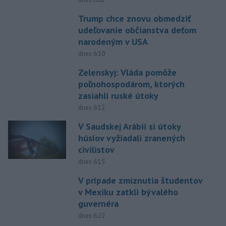
Trump chce znovu obmedziť
udeľovanie občianstva deťom
narodeným v USA
dnes 6:10
Zelenskyj: Vláda pomôže
poľnohospodárom, ktorých
zasiahli ruské útoky
dnes 6:12
V Saudskej Arábii si útoky
húsíov vyžiadali zranených
civilistov
dnes 6:15
V prípade zmiznutia študentov
v Mexiku zatkli bývalého
guvernéra
dnes 6:22