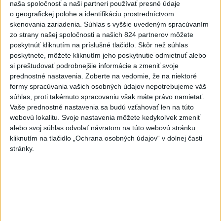
naša spoločnosť a naši partneri používať presné údaje
o geografickej polohe a identifikáciu prostredníctvom
skenovania zariadenia. Súhlas s vyššie uvedeným spracúvaním
Politika na sociálnych sieťach
zo strany našej spoločnosti a našich 824 partnerov môžete
poskytnúť kliknutím na príslušné tlačidlo. Skôr než súhlas
poskytnete, môžete kliknutím jeho poskytnutie odmietnuť alebo
Zobraziť viac
Info
si preštudovať podrobnejšie informácie a zmeniť svoje
prednostné nastavenia.
Zoberte na vedomie, že na niektoré
Najnovšie videá
Najsledovanejšie videá
formy spracúvania vašich osobných údajov nepotrebujeme váš
súhlas, proti takémuto spracovaniu však máte právo namietať.
Vaše prednostné nastavenia sa budú vzťahovať len na túto
40.⁠ ⁠výročie smrti Hartmuta Tautza:
webovú lokalitu. Svoje nastavenia môžete kedykoľvek zmeniť
MÁM PRÁVO ODÍSŤ AJ...
alebo svoj súhlas odvolať návratom na túto webovú stránku
dnes 04:20
|
Ústav pamäti národa
|
114
kliknutím na tlačidlo „Ochrana osobných údajov“ v dolnej časti
zobrazení
stránky.
V ROKU 2015 NÁS KRITIZOVALI. DNES
OPAKUJÚ NAŠE SLOVÁ
včera 17:35
|
Šutaj Eštok Matúš
|
1095
zobrazení
NEMÁME ROPU, ALE MÁME VODU‼️JEJ
PREDAJ JE VLASTIZRADA‼️...