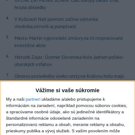
hrozia dôsledky
4
V Košiciach Nad jazerom začína výstavba
chodníka,otvorili aj pumptrack
5
Mesto Martin vypovedalo zmluvy na tri rozpracované
investičné akcie
6
Historik Zajac: Územie Slovenska bolo jadrom poľsko-
uhorských vzťahov
7
Obnovu posledného úseku cesty na Kráľovu hoľu majú
ukončiť v auguste
Vážime si vaše súkromie
Najnovšie správy na Teraz.sk
My a naši
partneri
ukladáme a/alebo pristupujeme k
informáciám na zariadení, napríklad pomocou súborov cookies,
Vyhlásenia
a spracúvame osobné údaje, ako sú jedinečné identifikátory a
štandardné informácie odosielané zariadením na
Priame prenosy z Národnej rady SR
personalizovanú reklamu a obsah, meranie reklamy a obsahu,
prieskumy publika a vývoj služieb.
S vaším povolením môže