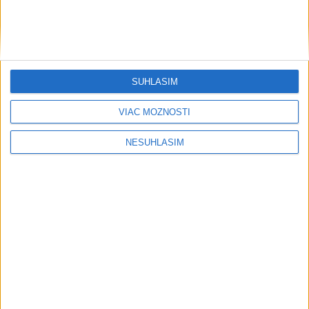
Grécky raj bez davov? Toto sú tie
najkrajšie miesta Kefalónie
SÚHLASÍM
Počasie
VIAC MOŽNOSTÍ
AKTUÁLNA PREDPOVEĎ POČASIA NA SEDEM DNÍ
NESÚHLASÍM
....
....