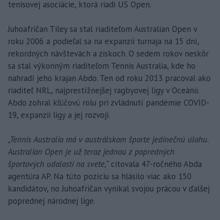
tenisovej asociácie, ktorá riadi US Open.
Juhoafričan Tiley sa stal riaditeľom Australian Open v
roku 2006 a podieľal sa na expanzii turnaja na 15 dní,
rekordných návštevách a ziskoch. O sedem rokov neskôr
sa stal výkonným riaditeľom Tennis Australia, kde ho
nahradí jeho krajan Abdo. Ten od roku 2013 pracoval ako
riaditeľ NRL, najprestížnejšej ragbyovej ligy v Oceánii.
Abdo zohral kľúčovú rolu pri zvládnutí pandémie COVID-
19, expanzii ligy a jej rozvoji.
„Tennis Australia má v austrálskom športe jedinečnú úlohu.
Australian Open je už teraz jednou z popredných
športových udalostí na svete,“
citovala 47-ročného Abda
agentúra AP. Na túto pozíciu sa hlásilo viac ako 150
kandidátov, no Juhoafričan vynikal svojou prácou v ďalšej
poprednej národnej lige.