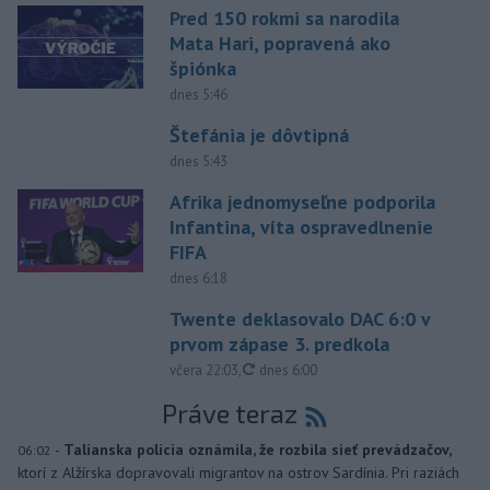
Pred 150 rokmi sa narodila
Mata Hari, popravená ako
špiónka
dnes 5:46
Štefánia je dôvtipná
dnes 5:43
Afrika jednomyseľne podporila
Infantina, víta ospravedlnenie
FIFA
dnes 6:18
Twente deklasovalo DAC 6:0 v
prvom zápase 3. predkola
aktualizované
včera 22:03
,
dnes 6:00
Práve teraz
-
Talianska polícia oznámila, že rozbila sieť prevádzačov,
06:02
ktorí z Alžírska dopravovali migrantov na ostrov Sardínia. Pri raziách