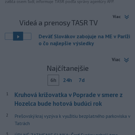
zatkla osem ľudí, informuje TASR podľa správy agentúry AFP.
Viac
Videá a prenosy TASR TV
Deväť Slovákov zabojuje na ME v Paríži
o čo najlepšie výsledky
Viac
Najčítanejšie
6h
24h
7d
Kruhová križovatka v Poprade v smere z
1
Hozelca bude hotová budúci rok
2
Prešovský kraj vyzýva k využitiu bezplatného parkoviska v
Tatrách
3
ÚPLNÉ ZATMENIE SLNKA: Časť Európy zahalí tma,