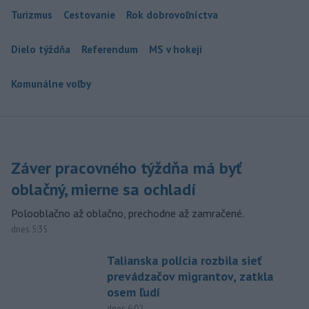
Turizmus
Cestovanie
Rok dobrovoľníctva
Dielo týždňa
Referendum
MS v hokeji
Komunálne voľby
Záver pracovného týždňa má byť
oblačný, mierne sa ochladí
Polooblačno až oblačno, prechodne až zamračené.
dnes 5:35
Talianska polícia rozbila sieť
prevádzačov migrantov, zatkla
osem ľudí
dnes 6:02