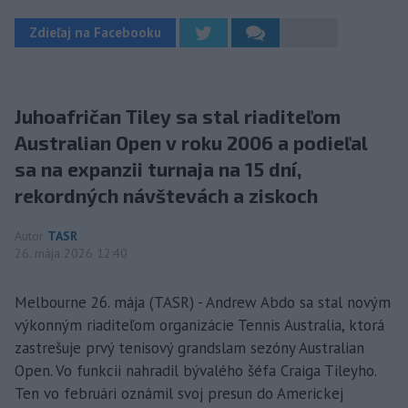
Zdieľaj na Facebooku
Juhoafričan Tiley sa stal riaditeľom
Australian Open v roku 2006 a podieľal
sa na expanzii turnaja na 15 dní,
rekordných návštevách a ziskoch
Autor
TASR
26. mája 2026 12:40
Melbourne 26. mája (TASR) - Andrew Abdo sa stal novým
výkonným riaditeľom organizácie Tennis Australia, ktorá
zastrešuje prvý tenisový grandslam sezóny Australian
Open. Vo funkcii nahradil bývalého šéfa Craiga Tileyho.
Ten vo februári oznámil svoj presun do Americkej