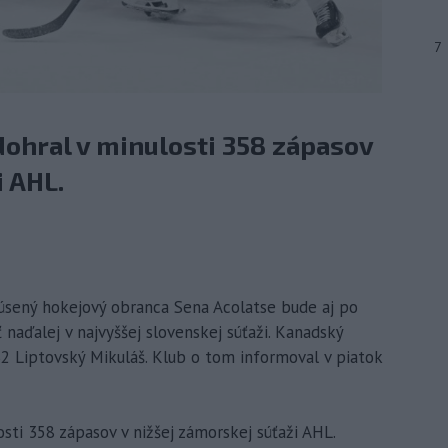
7
ohral v minulosti 358 zápasov
i AHL.
kúsený hokejový obranca Sena Acolatse bude aj po
naďalej v najvyššej slovenskej súťaži. Kanadský
2 Liptovský Mikuláš. Klub o tom informoval v piatok
sti 358 zápasov v nižšej zámorskej súťaži AHL.