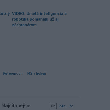
lotný
VIDEO: Umelá inteligencia a
robotika pomáhajú už aj
záchranárom
Referendum
MS v hokeji
Najčítanejšie
6h
24h
7d