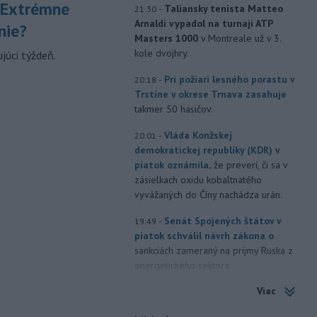
 Extrémne
-
Taliansky tenista Matteo
21:30
Arnaldi vypadol na turnaji ATP
nie?
Masters 1000
v Montreale už v 3.
kole dvojhry.
júci týždeň.
-
Pri požiari lesného porastu v
20:18
Trstíne v okrese Trnava zasahuje
takmer 50 hasičov.
-
Vláda Konžskej
20:01
demokratickej republiky (KDR) v
piatok oznámila,
že preverí, či sa v
zásielkach oxidu kobaltnatého
vyvážaných do Číny nachádza urán.
-
Senát Spojených štátov v
19:49
piatok schválil návrh zákona o
sankciách zameraný na príjmy Ruska z
energetického sektora.
Viac
-
Slovenská polícia prispela k
16:08
objasneniu prípadu prevádzačstva,