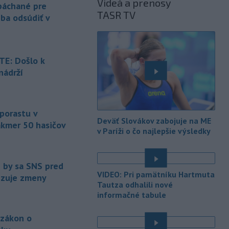
Videá a prenosy
ktorý sa podarilo ukončiť
 páchané pre
TASR TV
právoplatným odsúdením páchateľa v
eba odsúdiť v
Maďarsku.
-
Piatkový požiar v
15:21
bratislavskej rafinérii Slovnaft je
E: Došlo k
pod kontrolou.
Príčina jeho vzniku
nádrží
bude predmetom vyšetrovania. Pre
é
TASR to potvrdil hovorca rafinérie
Anton Molnár.
 porastu v
-
Ministerstvo kultúry (MK) SR
15:17
Deväť Slovákov zabojuje na ME
akmer 50 hasičov
upraví verziu opatrenia o
v Paríži o čo najlepšie výsledky
é
podrobnostiach poskytovania dotácií v
pôsobnosti rezortu.
e by sa SNS pred
-
V bratislavskej rafinérii
14:17
VIDEO: Pri pamätníku Hartmuta
vizuje zmeny
Slovnaft horí uskladnený ropný
Tautza odhalili nové
produkt.
TASR o tom informovala
informačné tabule
rafinéria s tým, že obyvateľom nehrozí
nebezpečenstvo.
 zákon o
-
Jedným zo zdravotných rizík