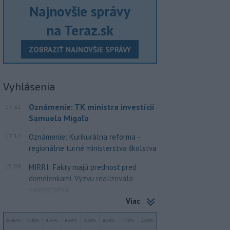
Najnovšie správy
na Teraz.sk
ZOBRAZIŤ NAJNOVŠIE SPRÁVY
Vyhlásenia
Oznámenie: TK ministra investícií
17:32
Samuela Migaľa
17:17
Oznámenie: Kurikurálna reforma -
regionálne turné ministerstva školstva
15:09
MIRRI: Fakty majú prednosť pred
domnienkami. Výzvu realizovala
samostatná...
Viac