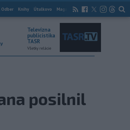
 Odber
Knihy
Útulkovo
Magazín
News Now
Archív
TASR
Televízna
publicistika
TASR
ky
Všetky relácie
na posilnil