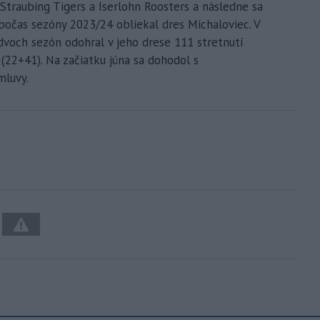
traubing Tigers a Iserlohn Roosters a následne sa
 počas sezóny 2023/24 obliekal dres Michaloviec. V
dvoch sezón odohral v jeho drese 111 stretnutí
(22+41). Na začiatku júna sa dohodol s
mluvy.