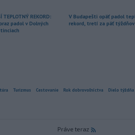
Í TEPLOTNÝ REKORD:
V Budapešti opäť padol tep
oraz padol v Dolných
rekord, tretí za päť týždňov
tinciach
túra
Turizmus
Cestovanie
Rok dobrovoľníctva
Dielo týždňa
Práve teraz