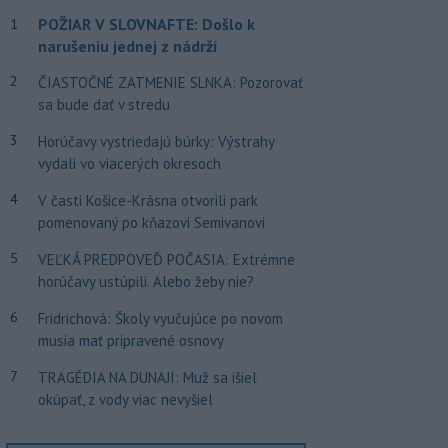
POŽIAR V SLOVNAFTE: Došlo k
1
narušeniu jednej z nádrží
2
ČIASTOČNÉ ZATMENIE SLNKA: Pozorovať
sa bude dať v stredu
3
Horúčavy vystriedajú búrky: Výstrahy
vydali vo viacerých okresoch
4
V časti Košice-Krásna otvorili park
pomenovaný po kňazovi Semivanovi
5
VEĽKÁ PREDPOVEĎ POČASIA: Extrémne
horúčavy ustúpili. Alebo žeby nie?
6
Fridrichová: Školy vyučujúce po novom
musia mať pripravené osnovy
7
TRAGÉDIA NA DUNAJI: Muž sa išiel
okúpať, z vody viac nevyšiel