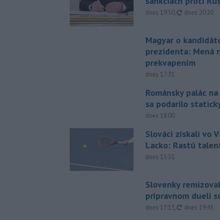
sankciách proti Ru
aktualizovan
dnes 19:50
,
dnes 20:20
Magyar o kandidát
prezidenta: Mená 
prekvapením
dnes 17:31
Románsky palác na
sa podarilo statick
dnes 18:00
Slováci získali vo V
Lacko: Rastú talen
dnes 15:51
Slovenky remizoval
prípravnom dueli s
aktualizovan
dnes 17:13
,
dnes 19:45