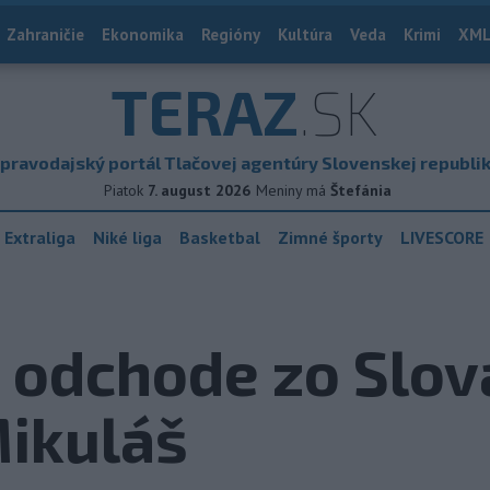
Zahraničie
Ekonomika
Regióny
Kultúra
Veda
Krimi
XML
TERAZ
.SK
pravodajský portál Tlačovej agentúry Slovenskej republi
Piatok
7. august 2026
Meniny má
Štefánia
 Extraliga
Niké liga
Basketbal
Zimné športy
LIVESCORE
 odchode zo Slova
Mikuláš