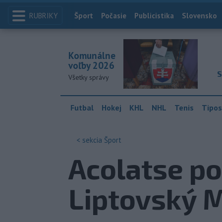
RUBRIKY
Index
Šport
Počasie
Publicistika
Slovensko
Komunálne
voľby 2026
S
Všetky správy
Futbal
Hokej
KHL
NHL
Tenis
Tipos
< sekcia
Šport
Acolatse po
Liptovský 