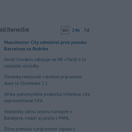
ajčítanejšie
6h
24h
7d
Manchester City odmietol prvú ponuku
Barcelony za Rodriho
Deväť Slovákov zabojuje na ME v Paríži o čo
najlepšie výsledky
Slovenky remizovali v druhom prípravnom
dueli so Slovinkami 2:2
Afrika jednomyseľne podporila Infantina, víta
ospravedlnenie FIFA
Hokejistky začnú sezónu turnajom v
Bardejove, v kádri aj posila z PWHL
Žilina prehrala v prípravnom zápase s