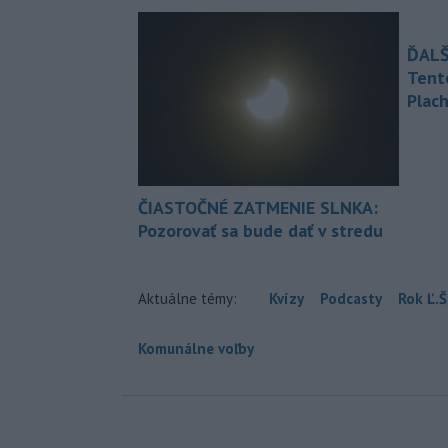
ĎALŠ
Tent
Plach
ČIASTOČNÉ ZATMENIE SLNKA:
Pozorovať sa bude dať v stredu
Aktuálne témy:
Kvízy
Podcasty
Rok Ľ.Š
Komunálne voľby