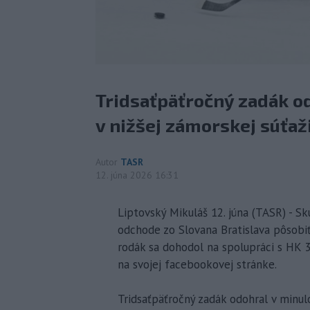
Tridsaťpäťročný zadák od
v nižšej zámorskej súťaž
Autor
TASR
12. júna 2026 16:31
Liptovský Mikuláš 12. júna (TASR) - S
odchode zo Slovana Bratislava pôsobiť 
rodák sa dohodol na spolupráci s HK 3
na svojej facebookovej stránke.
Tridsaťpäťročný zadák odohral v minulo