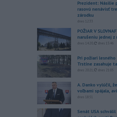
Prezident: Násilie
rasovú nenávisť tr
zárodku
dnes 12:33
POŽIAR V SLOVNAFT
narušeniu jednej z 
aktualizovan
dnes 14:20
,
dnes 15:46
Pri požiari lesného
Trstíne zasahuje t
aktualizovan
dnes 20:21
,
dnes 21:05
A. Danko vylúčil, ž
voľbami spájala, a
dnes 18:51
Senát USA schválil