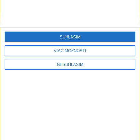
....
SÚHLASÍM
VIAC MOŽNOSTÍ
NESÚHLASÍM
....