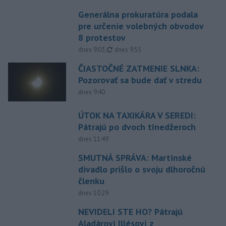
Generálna prokuratúra podala
pre určenie volebných obvodov
8 protestov
aktualizované
dnes 9:03
,
dnes 9:55
ČIASTOČNÉ ZATMENIE SLNKA:
Pozorovať sa bude dať v stredu
dnes 9:40
ÚTOK NA TAXIKÁRA V SEREDI:
Pátrajú po dvoch tínedžeroch
dnes 11:49
SMUTNÁ SPRÁVA: Martinské
divadlo prišlo o svoju dlhoročnú
členku
dnes 10:29
NEVIDELI STE HO? Pátrajú
Aladárovi Illésovi z