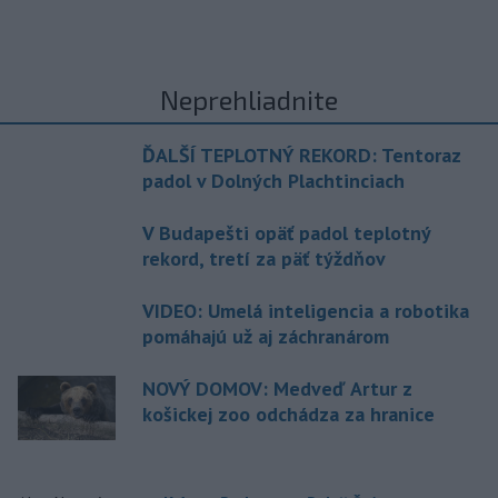
Neprehliadnite
ĎALŠÍ TEPLOTNÝ REKORD: Tentoraz
padol v Dolných Plachtinciach
V Budapešti opäť padol teplotný
rekord, tretí za päť týždňov
VIDEO: Umelá inteligencia a robotika
pomáhajú už aj záchranárom
NOVÝ DOMOV: Medveď Artur z
košickej zoo odchádza za hranice