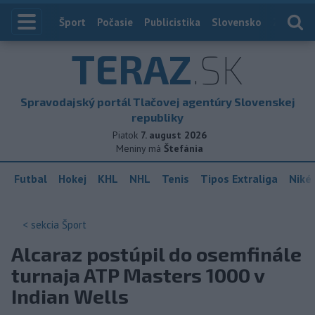
Index
Šport
Počasie
Publicistika
Slovensko
Zahranič
TERAZ
.SK
Spravodajský portál Tlačovej agentúry Slovenskej
republiky
Piatok
7. august 2026
Meniny má
Štefánia
Futbal
Hokej
KHL
NHL
Tenis
Tipos Extraliga
Niké 
< sekcia
Šport
Alcaraz postúpil do osemfinále
turnaja ATP Masters 1000 v
Indian Wells