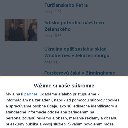
Turčianskeho Petra
dnes 11:02
Srbsko potvrdilo návštevu
Zelenského
dnes 10:58
Ukrajina opäť zasiahla sklad
Wildberries v Jekaterinburgu
dnes 9:16
Forsterovú čaká v Birminghame
opäť dvojboj, Volka piate ME
Vážime si vaše súkromie
dnes 11:43
My a naši
partneri
ukladáme a/alebo pristupujeme k
O Haraslína má záujem
informáciám na zariadení, napríklad pomocou súborov cookies,
saudskoarabský Al-Fateh
a spracúvame osobné údaje, ako sú jedinečné identifikátory a
dnes 10:44
štandardné informácie odosielané zariadením na
personalizovanú reklamu a obsah, meranie reklamy a obsahu,
Práve teraz
prieskumy publika a vývoj služieb.
S vaším povolením môže