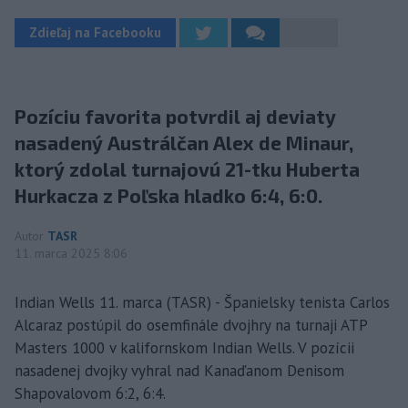
Zdieľaj na Facebooku
Pozíciu favorita potvrdil aj deviaty
nasadený Austrálčan Alex de Minaur,
ktorý zdolal turnajovú 21-tku Huberta
Hurkacza z Poľska hladko 6:4, 6:0.
Autor
TASR
11. marca 2025 8:06
Indian Wells 11. marca (TASR) - Španielsky tenista Carlos
Alcaraz postúpil do osemfinále dvojhry na turnaji ATP
Masters 1000 v kalifornskom Indian Wells. V pozícii
nasadenej dvojky vyhral nad Kanaďanom Denisom
Shapovalovom 6:2, 6:4.