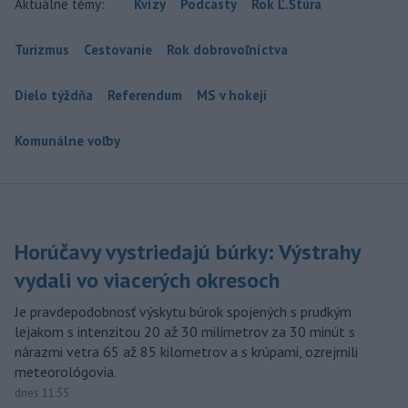
Aktuálne témy:
Kvízy
Podcasty
Rok Ľ.Štúra
Turizmus
Cestovanie
Rok dobrovoľníctva
Dielo týždňa
Referendum
MS v hokeji
Komunálne voľby
Horúčavy vystriedajú búrky: Výstrahy
vydali vo viacerých okresoch
Je pravdepodobnosť výskytu búrok spojených s prudkým
lejakom s intenzitou 20 až 30 milimetrov za 30 minút s
nárazmi vetra 65 až 85 kilometrov a s krúpami, ozrejmili
meteorológovia.
dnes 11:55