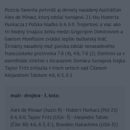
Pozíciu favorita potvrdil aj deviaty nasadený Austrálčan
Alex de Minaur, ktorý zdolal turnajovú 21-tku Huberta
Hurkacza z Poľska hladko 6:4, 6:0. Trojsetovú a viac ako
tri hodiny trvajúcu bitku medzi Grigorijom Dimitrovom a
Gaelom Monfilsom zvládol lepšie bulharský hráč.
Štrnásty nasadený muž pavúka zdolal nenasadeného
francúzskeho protivníka 7:6 (4), 4:6, 7:6 (2). Dimitrov sa v
osemfinále stretne s Alcarazom. Domáca turnajová trojka
Taylor Fritz zvíťazila v troch setoch nad Čiľanom
Alejandrom Tabilom 4:6, 6:3, 6:1.
muži - dvojhra - 3. kolo:
Alex de Minaur (Austr.-9) - Hubert Hurkacz (Poľ-21)
6:4, 6:0, Taylor Fritz (USA- 3) - Alejandro Tabilo
(Čile-30) 4:6, 6:3, 6:1, Brandon Nakashima (USA-32)