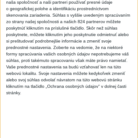
naša spoločnosť a naši partneri používať presné údaje
-
Silné búrky vo štvrtok vyvolali v hornatých oblastiach
12:00
o geografickej polohe a identifikáciu prostredníctvom
západného
Rakúska povodne a zosuvy pôdy.
skenovania zariadenia. Súhlas s vyššie uvedeným spracúvaním
zo strany našej spoločnosti a našich 824 partnerov môžete
Viac
poskytnúť kliknutím na príslušné tlačidlo. Skôr než súhlas
Videá a prenosy TASR TV
poskytnete, môžete kliknutím jeho poskytnutie odmietnuť alebo
si preštudovať podrobnejšie informácie a zmeniť svoje
Deväť Slovákov zabojuje na ME v Paríži
prednostné nastavenia.
Zoberte na vedomie, že na niektoré
o čo najlepšie výsledky
formy spracúvania vašich osobných údajov nepotrebujeme váš
súhlas, proti takémuto spracovaniu však máte právo namietať.
Vaše prednostné nastavenia sa budú vzťahovať len na túto
Viac
webovú lokalitu. Svoje nastavenia môžete kedykoľvek zmeniť
Najčítanejšie
alebo svoj súhlas odvolať návratom na túto webovú stránku
kliknutím na tlačidlo „Ochrana osobných údajov“ v dolnej časti
6h
24h
7d
stránky.
Po streľbe v škole neďaleko Bangkoku
1
hlásia štyroch mŕtvych
2
Kruhová križovatka v Poprade v smere z Hozelca bude
hotová budúci rok