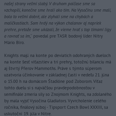
našej strany veľmi slabý. V druhom polčase sme sa
vzchopili, konečne sme hrali ako tím. Na Vysočinu sme mali,
bolo to veľmi dobré, ale zlyhali sme na chybách a
maličkostiach. Som hrdý na výkon chalanov aj napriek
prehre, pretože sme ukázali, že vieme hrať s top tímami ligy
a rovnať sa im
,“ povedal pre TASR bodový líder Nitry
Mário Bíro.
Knights majú na konte po deviatich odohraných dueloch
na konte šesť víťazstiev a tri prehry, totožnú bilanciu má
aj štvrtý Přerov Mammoths. Práve s týmto súperom
uzatvoria účinkovanie v základnej časti v nedeľu 21. júna
o 15.00 h na domácom Štadióne pod Zoborom. Víťaz
tohto duelu si s najväčšou pravdepodobnosťou v
semifinále zmeria sily so Znojmom Knights, na zdolaného
by mala vyjsť Vysočina Gladiators. Vyvrcholenie celého
ročníka, finálový súboj - Tipsport Czech Bowl XXXIII, sa
uskutoční 19. júla v Nitre.