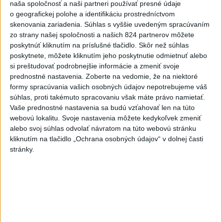
naša spoločnosť a naši partneri používať presné údaje
dnes 15:51
o geografickej polohe a identifikáciu prostredníctvom
skenovania zariadenia. Súhlas s vyššie uvedeným spracúvaním
Slovenky remizovali v druhom
zo strany našej spoločnosti a našich 824 partnerov môžete
prípravnom dueli so Slovinkami
poskytnúť kliknutím na príslušné tlačidlo. Skôr než súhlas
2:2
poskytnete, môžete kliknutím jeho poskytnutie odmietnuť alebo
aktualizované
dnes 17:13
,
dnes 19:45
si preštudovať podrobnejšie informácie a zmeniť svoje
prednostné nastavenia.
Zoberte na vedomie, že na niektoré
Práve teraz
formy spracúvania vašich osobných údajov nepotrebujeme váš
súhlas, proti takémuto spracovaniu však máte právo namietať.
-
Taliansky tenista Matteo Arnaldi vypadol na turnaji ATP
21:30
Vaše prednostné nastavenia sa budú vzťahovať len na túto
Masters 1000
v Montreale už v 3. kole dvojhry.
webovú lokalitu. Svoje nastavenia môžete kedykoľvek zmeniť
alebo svoj súhlas odvolať návratom na túto webovú stránku
Viac
kliknutím na tlačidlo „Ochrana osobných údajov“ v dolnej časti
Videá a prenosy TASR TV
stránky.
Deväť Slovákov zabojuje na ME v Paríži
o čo najlepšie výsledky
Viac
Najčítanejšie