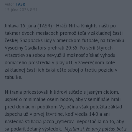
Autor
TASR
15. júna 2026 8:51
Jihlava 15. júna (TASR) - Hráči Nitra Knights našli po
takmer dvoch mesiacoch premožiteľa v základnej časti
českej Snapbacks ligy v americkom futbale, na trávniku
Vysočiny Gladiators prehrali 20:35. Po sérii štyroch
víťazstiev za sebou nevyužili možnosť získať výhodu
domáceho prostredia v play off, v záverečnom kole
základnej časti ich čaká ešte súboj o tretiu pozíciu v
tabuľke.
Nitrania pricestovali k lídrovi súťaže s jasným cieľom,
uspieť o minimálne osem bodov, aby v semifinále hrali
pred domácim publikom. Vysočina však položila základ
úspechu už v prvej štvrtine, keď viedla 14:0 a ani
následná stíhacia jazda „rytierov“ nepostačila na to, aby
sa podaril želaný výsledok. „
Myslím si, že prvý polčas bol z