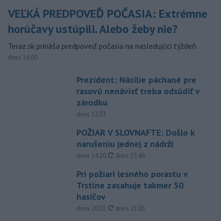
VEĽKÁ PREDPOVEĎ POČASIA: Extrémne
horúčavy ustúpili. Alebo žeby nie?
Teraz.sk prináša predpoveď počasia na nasledujúci týždeň.
dnes 16:00
Prezident: Násilie páchané pre
rasovú nenávisť treba odsúdiť v
zárodku
dnes 12:33
POŽIAR V SLOVNAFTE: Došlo k
narušeniu jednej z nádrží
aktualizované
dnes 14:20
,
dnes 15:46
Pri požiari lesného porastu v
Trstíne zasahuje takmer 50
hasičov
aktualizované
dnes 20:21
,
dnes 21:05