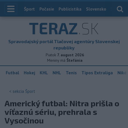
Index
Šport
Počasie
Publicistika
Slovensko
Zahranič
TERAZ
.SK
Spravodajský portál Tlačovej agentúry Slovenskej
republiky
Piatok
7. august 2026
Meniny má
Štefánia
Futbal
Hokej
KHL
NHL
Tenis
Tipos Extraliga
Niké 
< sekcia
Šport
Americký futbal: Nitra prišla o
víťaznú sériu, prehrala s
Vysočinou