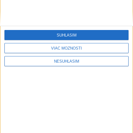
....
SÚHLASÍM
VIAC MOŽNOSTÍ
....
NESÚHLASÍM