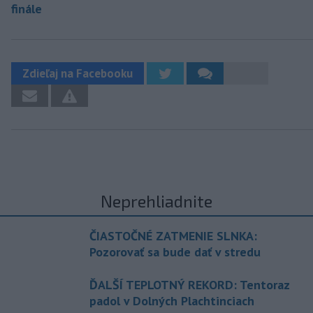
finále
Zdieľaj na Facebooku
Neprehliadnite
ČIASTOČNÉ ZATMENIE SLNKA:
Pozorovať sa bude dať v stredu
ĎALŠÍ TEPLOTNÝ REKORD: Tentoraz
padol v Dolných Plachtinciach