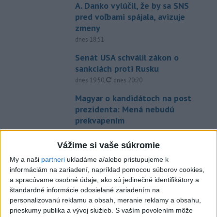
A. Danko vylúčil, že by sa SNS
pred voľbami spájala, avizuje
zmeny
dnes 18:51
Senát USA schválil zákon o
sankciách proti Rusku
aktualizované
dnes 19:50
,
dnes 20:20
Magyar o kandidátoch na post
prezidenta: Mená nebudú
prekvapením
dnes 17:31
Vážime si vaše súkromie
Románsky palác na Spišskom
hrade sa podarilo staticky
My a naši
partneri
ukladáme a/alebo pristupujeme k
informáciám na zariadení, napríklad pomocou súborov cookies,
zabezpečiť
a spracúvame osobné údaje, ako sú jedinečné identifikátory a
dnes 18:00
štandardné informácie odosielané zariadením na
Slováci získali vo Vichy bronz,
personalizovanú reklamu a obsah, meranie reklamy a obsahu,
prieskumy publika a vývoj služieb.
S vaším povolením môže
Lacko: Rastú talentovaní hráči