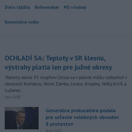
Dielo týždňa
Referendum
MS v hokeji
Komunálne voľby
OCHLADÍ SA: Teploty v SR klesnú,
výstrahy platia len pre južné okresy
Teploty okolo 33 stupňov Celzia sa v piatok môžu vyskytnúť v
okresoch Komárno, Nové Zámky, Levice, Krupina, Veľký Krtíš a
Lučenec.
dnes 8:08
Generálna prokuratúra podala
pre určenie volebných obvodov
8 protestov
dnes 9:03