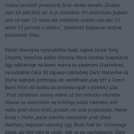
možno nevedeli predstaviť, čo to všetko obnáša. Zostalo
nám ich päť-šesť, ale to je normálne. Pri americkom futbale
som už vyše 25 rokov, tak málokedy zostalo viac ako 10
alebo 15 percent z náboru
," zhodnotil Gašperan možné
posilnenie tímu.
Medzi hlavnými vyzývateľmi budú najmä české tímy
Znojmo, Vysočina alebo Ostrava. Nová sezóna Snapbacks
ligy odštartuje na konci marca so siedmimi účastníkmi,
na každého čaká 10 zápasov základnej časti. Následne sa
štyria najlepší prebojujú do semifinále play off a Czech
Bowl XXIII dá bodku za sezónou opäť v polovici júla.
"
Pred začiatkom sezóny máme už len niekoľko víkendov.
Hlavne sa sústredíme na tréningy počas víkendov, keď
môžu prísť všetci hráči, pretože nie sme profesionáli. Máme
kemp v Prahe, počas ktorého nastúpime proti Black
Panthers, majstrovi rakúskej ligy. Bude hrať tzv. 'scrimmage'
zápas, ale tiež nám to ukáže, kde sa asi nachádzame. Čaká