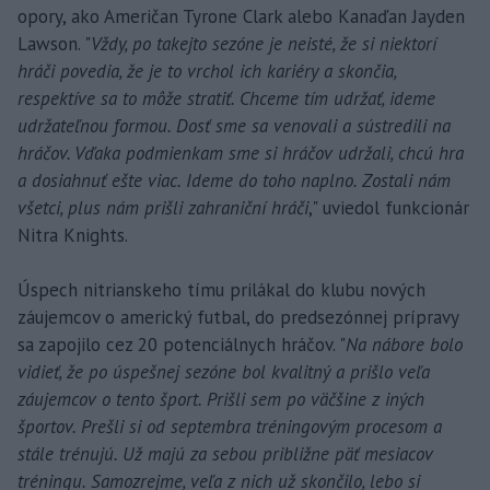
opory, ako Američan Tyrone Clark alebo Kanaďan Jayden
Lawson. "
Vždy, po takejto sezóne je neisté, že si niektorí
hráči povedia, že je to vrchol ich kariéry a skončia,
respektíve sa to môže stratiť. Chceme tím udržať, ideme
udržateľnou formou. Dosť sme sa venovali a sústredili na
hráčov. Vďaka podmienkam sme si hráčov udržali, chcú hra
a dosiahnuť ešte viac. Ideme do toho naplno. Zostali nám
všetci, plus nám prišli zahraniční hráči
," uviedol funkcionár
Nitra Knights.
Úspech nitrianskeho tímu prilákal do klubu nových
záujemcov o americký futbal, do predsezónnej prípravy
sa zapojilo cez 20 potenciálnych hráčov. "
Na nábore bolo
vidieť, že po úspešnej sezóne bol kvalitný a prišlo veľa
záujemcov o tento šport. Prišli sem po väčšine z iných
športov. Prešli si od septembra tréningovým procesom a
stále trénujú. Už majú za sebou približne päť mesiacov
tréningu. Samozrejme, veľa z nich už skončilo, lebo si