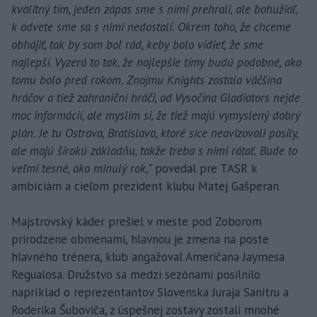
kvalitný tím, jeden zápas sme s nimi prehrali, ale bohužiaľ,
k odvete sme sa s nimi nedostali. Okrem toho, že chceme
obhájiť, tak by som bol rád, keby bolo vidieť, že sme
najlepší. Vyzerá to tak, že najlepšie tímy budú podobné, ako
tomu bolo pred rokom. Znojmu Knights zostala väčšina
hráčov a tiež zahraniční hráči, od Vysočina Gladiators nejde
moc informácií, ale myslím si, že tiež majú vymyslený dobrý
plán. Je tu Ostrava, Bratislava, ktoré síce neavizovali posily,
ale majú širokú základňu, takže treba s nimi rátať. Bude to
veľmi tesné, ako minulý rok
," povedal pre TASR k
ambíciám a cieľom prezident klubu Matej Gašperan.
Majstrovský káder prešiel v meste pod Zoborom
prirodzene obmenami, hlavnou je zmena na poste
hlavného trénera, klub angažoval Američana Jaymesa
Regualosa. Družstvo sa medzi sezónami posilnilo
napríklad o reprezentantov Slovenska Juraja Sanitru a
Roderika Šuboviča, z úspešnej zostavy zostali mnohé