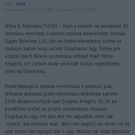
Autor
TASR
aktualizované
6. februára 2025 18:35
,
6. februára 2025 18:40
Nitra 6. februára (TASR) – Kým z nedele na pondelok 10.
februára vyvrcholí v zámorí sezóna amerického futbalu
Super Bowlom LIX, tak na česko-slovenskej scéne sa
čoskoro začne nový ročník Snapbacks ligy. Trofej pre
víťaza Czech Bowlu sa pokúsia obhájiť hráči Nitra
Knights, ich cieľom bude potvrdiť status najlepšieho
tímu na Slovensku.
Predchádzajúca sezóna vyvrcholila v polovici júla,
Nitrania dokázali pred rekordnou návštevou takmer
2500 divákov zvíťaziť nad Znojmo Knights 35:28 po
predĺžení a stať sa prvým slovenským víťazom
Snapbacks ligy. Iné ako len tie najvyššie ciele tak
„rytieri“ ani nemôžu mať. "
Boli sme majstri, ale tento rok by
sme chceli byť najlepší tím v lige. Minulý rok mala Vysočina