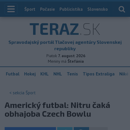
Index
Šport
Počasie
Publicistika
Slovensko
Zahranič
TERAZ
.SK
Spravodajský portál Tlačovej agentúry Slovenskej
republiky
Piatok
7. august 2026
Meniny má
Štefánia
Futbal
Hokej
KHL
NHL
Tenis
Tipos Extraliga
Niké 
< sekcia
Šport
Americký futbal: Nitru čaká
obhajoba Czech Bowlu