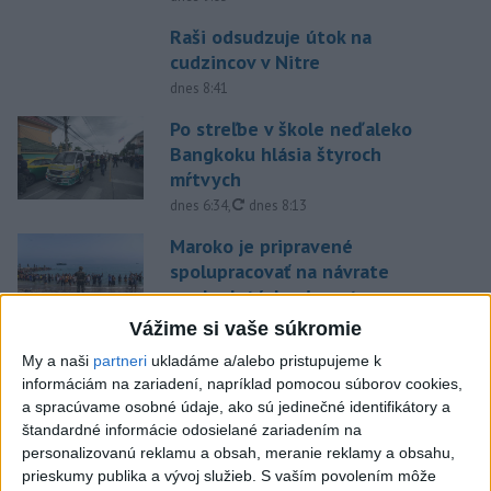
Raši odsudzuje útok na
cudzincov v Nitre
dnes 8:41
Po streľbe v škole neďaleko
Bangkoku hlásia štyroch
mŕtvych
aktualizované
dnes 6:34
,
dnes 8:13
Maroko je pripravené
spolupracovať na návrate
neplnoletých migrantov
dnes 6:32
Vážime si vaše súkromie
Trump chce znovu obmedziť
My a naši
partneri
ukladáme a/alebo pristupujeme k
informáciám na zariadení, napríklad pomocou súborov cookies,
udeľovanie občianstva deťom
a spracúvame osobné údaje, ako sú jedinečné identifikátory a
narodeným v USA
štandardné informácie odosielané zariadením na
dnes 6:10
personalizovanú reklamu a obsah, meranie reklamy a obsahu,
prieskumy publika a vývoj služieb.
S vaším povolením môže
V Argentíne protestovali proti