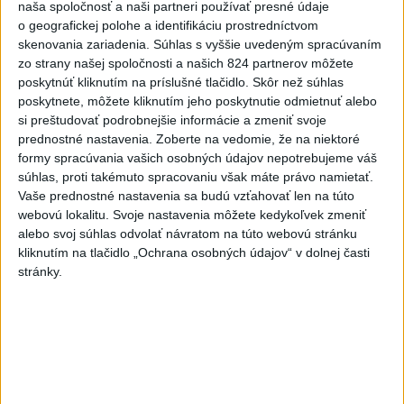
naša spoločnosť a naši partneri používať presné údaje
návrhu zákona o súkromnom
o geografickej polohe a identifikáciu prostredníctvom
vlastníctve
skenovania zariadenia. Súhlas s vyššie uvedeným spracúvaním
dnes 8:17
zo strany našej spoločnosti a našich 824 partnerov môžete
poskytnúť kliknutím na príslušné tlačidlo. Skôr než súhlas
V prípade zmiznutia študentov
poskytnete, môžete kliknutím jeho poskytnutie odmietnuť alebo
v Mexiku zatkli bývalého
si preštudovať podrobnejšie informácie a zmeniť svoje
guvernéra
prednostné nastavenia.
Zoberte na vedomie, že na niektoré
dnes 6:22
formy spracúvania vašich osobných údajov nepotrebujeme váš
súhlas, proti takémuto spracovaniu však máte právo namietať.
Afrika jednomyseľne podporila
Vaše prednostné nastavenia sa budú vzťahovať len na túto
Infantina, víta ospravedlnenie
webovú lokalitu. Svoje nastavenia môžete kedykoľvek zmeniť
FIFA
alebo svoj súhlas odvolať návratom na túto webovú stránku
dnes 6:18
kliknutím na tlačidlo „Ochrana osobných údajov“ v dolnej časti
stránky.
Machata šiesty na stovke,
Gymerská postúpila do finále
na 400 m
aktualizované
dnes 6:08
,
dnes 7:08
Práve teraz