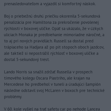
prenasledovateľom a vyjazdil si komfortný náskok.
Boj o priebežnú druhú priečku okorenila 5-sekundová
penalizácia pre Hamiltona za prekročenie povolenej
rýchlosti v boxovej uličke. Opäť sa ukázalo, že v úzkych
uliciach Monaka je predbiehanie mimoriadne náročné, a
to aj pri nových pravidlách. Russell sa dostal pred
trápiaceho sa Hadjara až po pit stopoch oboch jazdcov,
ale taktiež si nepostrážil rýchlosť v boxovej uličke a
dostal 5-sekundový trest.
Lando Norris sa snažil zdržať Russella v prospech
tímového kolegu Oscara Piastriho, ale krajan na
Mercedese ho predbehol v tuneli a úradujúci šampión
následne odstavil svoj McLaren v boxoch pre technické
problémy.
V 60. kole vyšiel na trať safety car po nehode Lancea