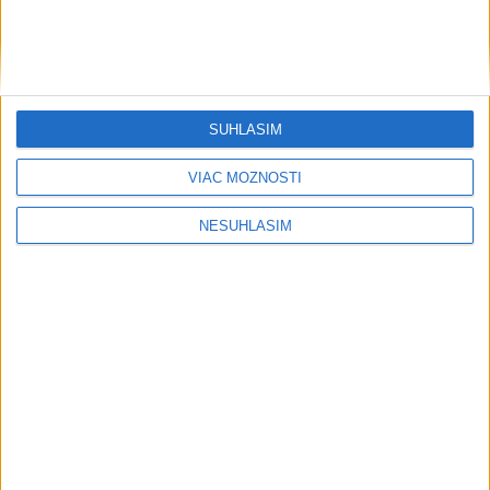
SÚHLASÍM
VIAC MOŽNOSTÍ
NESÚHLASÍM
....