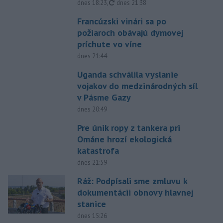
aktualizované
dnes 18:23
,
dnes 21:38
Francúzski vinári sa po
požiaroch obávajú dymovej
príchute vo víne
dnes 21:44
Uganda schválila vyslanie
vojakov do medzinárodných síl
v Pásme Gazy
dnes 20:49
Pre únik ropy z tankera pri
Ománe hrozí ekologická
katastrofa
dnes 21:59
Ráž: Podpísali sme zmluvu k
dokumentácii obnovy hlavnej
stanice
dnes 15:26