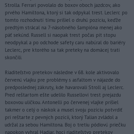
Strolla. Ferrari povolalo do boxov oboch jazdcov, ako
prvého Hamiltona, ktorý si tak odpykal trest. Leclerc po
tomto rozhodnutí tímu prišiel o druhú pozíciu, keďže
predtým strácal na 7-násobného šampióna menej ako
päť sekúnd. Russell si naopak trest počas pit stopu
neodpykal a po odchode safety caru nabúral do bariéry
Leclerc, pre ktorého sa tak preteky na domácej trati
skončili.
Riaditeľstvo pretekov následne v 68. kole aktivovalo
červenú vlajku pre problémy s asfaltom v nájazde do
predposlednej zákruty, kde havarovali Stroll aj Leclerc.
Pred reštartom ešte udelilo Russellovi trest prejazdu
boxovou uličkou. Antonelli po červenej vlajke prišiel
takmer o celý o náskok a musel svoju pozíciu potvrdiť
pri reštarte z pevných pozícii, ktorý Talian zvládol a
udržal za sebou Hamiltona. Boj o tretiu pódiovú priečku
napokon vyhral Hadjar, hoci riaditeľstvo pretekov