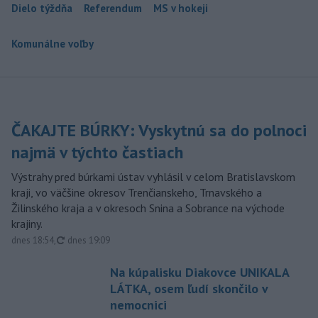
Dielo týždňa
Referendum
MS v hokeji
Komunálne voľby
ČAKAJTE BÚRKY: Vyskytnú sa do polnoci
najmä v týchto častiach
Výstrahy pred búrkami ústav vyhlásil v celom Bratislavskom
kraji, vo väčšine okresov Trenčianskeho, Trnavského a
Žilinského kraja a v okresoch Snina a Sobrance na východe
krajiny.
aktualizované
dnes 18:54
,
dnes 19:09
Na kúpalisku Diakovce UNIKALA
LÁTKA, osem ľudí skončilo v
nemocnici