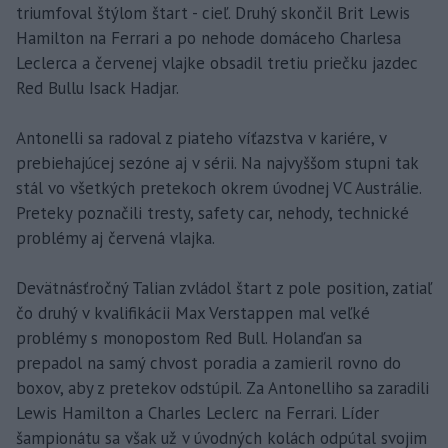
triumfoval štýlom štart - cieľ. Druhý skončil Brit Lewis
Hamilton na Ferrari a po nehode domáceho Charlesa
Leclerca a červenej vlajke obsadil tretiu priečku jazdec
Red Bullu Isack Hadjar.
Antonelli sa radoval z piateho víťazstva v kariére, v
prebiehajúcej sezóne aj v sérii. Na najvyššom stupni tak
stál vo všetkých pretekoch okrem úvodnej VC Austrálie.
Preteky poznačili tresty, safety car, nehody, technické
problémy aj červená vlajka.
Devätnásťročný Talian zvládol štart z pole position, zatiaľ
čo druhý v kvalifikácii Max Verstappen mal veľké
problémy s monopostom Red Bull. Holanďan sa
prepadol na samý chvost poradia a zamieril rovno do
boxov, aby z pretekov odstúpil. Za Antonelliho sa zaradili
Lewis Hamilton a Charles Leclerc na Ferrari. Líder
šampionátu sa však už v úvodných kolách odpútal svojim