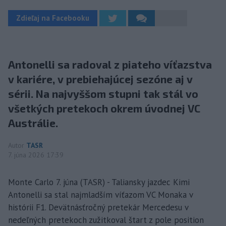
Zdieľaj na Facebooku
Antonelli sa radoval z piateho víťazstva
v kariére, v prebiehajúcej sezóne aj v
sérii. Na najvyššom stupni tak stál vo
všetkých pretekoch okrem úvodnej VC
Austrálie.
Autor
TASR
7. júna 2026 17:39
Monte Carlo 7. júna (TASR) - Taliansky jazdec Kimi
Antonelli sa stal najmladším víťazom VC Monaka v
histórii F1. Devätnásťročný pretekár Mercedesu v
nedeľných pretekoch zužitkoval štart z pole position