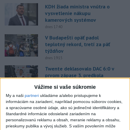
KDH žiada ministra vnútra o
vysvetlenie nákupu
kamerových systémov
dnes 17:40
V Budapešti opäť padol
teplotný rekord, tretí za päť
týždňov
dnes 19:15
Twente deklasovalo DAC 6:0 v
prvom zápase 3. predkola
dnes 22:03
Vážime si vaše súkromie
Slovenskí hádzanári zdolali
My a naši
partneri
ukladáme a/alebo pristupujeme k
Taliansko 38:37
informáciám na zariadení, napríklad pomocou súborov cookies,
a spracúvame osobné údaje, ako sú jedinečné identifikátory a
aktualizované
dnes 16:28
,
dnes 19:55
štandardné informácie odosielané zariadením na
personalizovanú reklamu a obsah, meranie reklamy a obsahu,
Práve teraz
prieskumy publika a vývoj služieb.
S vaším povolením môže