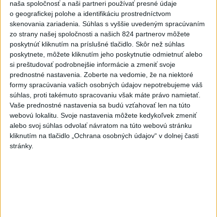
naša spoločnosť a naši partneri používať presné údaje
-
Pri pobreží Ománu hrozí ekologická katastrofa pre únik
21:58
o geografickej polohe a identifikáciu prostredníctvom
čoraz
väčšieho množstva ropy z tankera, ktorý narazil na plytčinu v
skenovania zariadenia. Súhlas s vyššie uvedeným spracúvaním
blízkosti prírodnej rezervácie.
zo strany našej spoločnosti a našich 824 partnerov môžete
poskytnúť kliknutím na príslušné tlačidlo. Skôr než súhlas
Viac
poskytnete, môžete kliknutím jeho poskytnutie odmietnuť alebo
Videá a prenosy TASR TV
si preštudovať podrobnejšie informácie a zmeniť svoje
prednostné nastavenia.
Zoberte na vedomie, že na niektoré
Deväť Slovákov zabojuje na ME v Paríži
formy spracúvania vašich osobných údajov nepotrebujeme váš
o čo najlepšie výsledky
súhlas, proti takémuto spracovaniu však máte právo namietať.
Vaše prednostné nastavenia sa budú vzťahovať len na túto
webovú lokalitu. Svoje nastavenia môžete kedykoľvek zmeniť
Viac
alebo svoj súhlas odvolať návratom na túto webovú stránku
Najčítanejšie
kliknutím na tlačidlo „Ochrana osobných údajov“ v dolnej časti
stránky.
6h
24h
7d
ÚPLNÉ ZATMENIE SLNKA: Časť Európy
1
zahalí tma, hrozia dôsledky
2
Kruhová križovatka v Poprade v smere z Hozelca bude