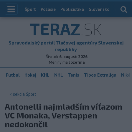
Index
Šport
Počasie
Publicistika
Slovensko
Zahranič
TERAZ
.SK
Spravodajský portál Tlačovej agentúry Slovenskej
republiky
Štvrtok
6. august 2026
Meniny má
Jozefína
Futbal
Hokej
KHL
NHL
Tenis
Tipos Extraliga
Niké 
< sekcia
Šport
Antonelli najmladším víťazom
VC Monaka, Verstappen
nedokončil