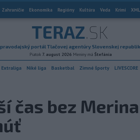
Zahraničie
Ekonomika
Regióny
Kultúra
Veda
Krimi
XML
TERAZ
.SK
pravodajský portál Tlačovej agentúry Slovenskej republi
Piatok
7. august 2026
Meniny má
Štefánia
 Extraliga
Niké liga
Basketbal
Zimné športy
LIVESCORE
ší čas bez Merin
núť