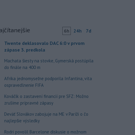
ajčítanejšie
6h
24h
7d
Twente deklasovalo DAC 6:0 v prvom
zápase 3. predkola
Machata šiesty na stovke, Gymerská postúpila
do finále na 400 m
Afrika jednomyseľne podporila Infantina, víta
ospravedlnenie FIFA
Kováčik o zastavení financií pre SFZ: Možno
zrušíme prípravné zápasy
Deväť Slovákov zabojuje na ME v Paríži o čo
najlepšie výsledky
Rodri povolil Barcelone diskusie o možnom