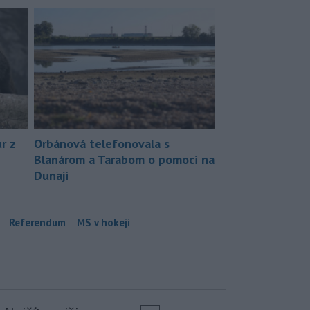
r z
Orbánová telefonovala s
Blanárom a Tarabom o pomoci na
Dunaji
Referendum
MS v hokeji