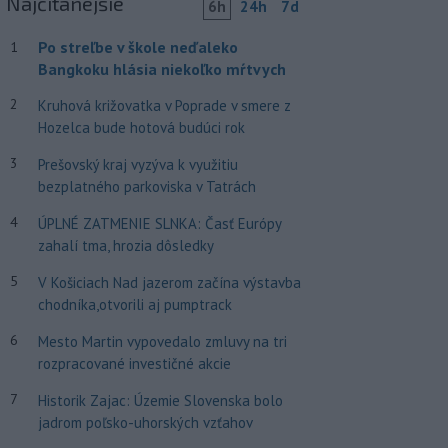
Najčítanejšie
6h
24h
7d
Po streľbe v škole neďaleko
1
Bangkoku hlásia niekoľko mŕtvych
2
Kruhová križovatka v Poprade v smere z
Hozelca bude hotová budúci rok
3
Prešovský kraj vyzýva k využitiu
bezplatného parkoviska v Tatrách
4
ÚPLNÉ ZATMENIE SLNKA: Časť Európy
zahalí tma, hrozia dôsledky
5
V Košiciach Nad jazerom začína výstavba
chodníka,otvorili aj pumptrack
6
Mesto Martin vypovedalo zmluvy na tri
rozpracované investičné akcie
7
Historik Zajac: Územie Slovenska bolo
jadrom poľsko-uhorských vzťahov