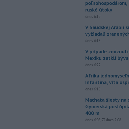
poľnohospodárom, k
ruské útoky
dnes 6:12
V Saudskej Arábii s
vyžiadali zranených
dnes 6:15
V prípade zmiznuti
Mexiku zatkli býv
dnes 6:22
Afrika jednomyseľn
Infantina, víta os
dnes 6:18
Machata šiesty na 
Gymerská postúpila
400 m
aktualizované
dnes 6:08
,
dnes 7:08