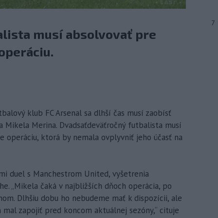
7
lista musí absolvovať pre
operáciu.
tbalový klub FC Arsenal sa dlhší čas musí zaobísť
a Mikela Merina. Dvadsaťdeväťročný futbalista musí
e operáciu, ktorá by nemala ovplyvniť jeho účasť na
mi duel s Manchestrom United, vyšetrenia
he. „Mikela čaká v najbližších dňoch operácia, po
mom. Dlhšiu dobu ho nebudeme mať k dispozícii, ale
mal zapojiť pred koncom aktuálnej sezóny,“ cituje