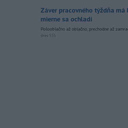
Záver pracovného týždňa má b
mierne sa ochladí
Polooblačno až oblačno, prechodne až zamra
dnes 5:35