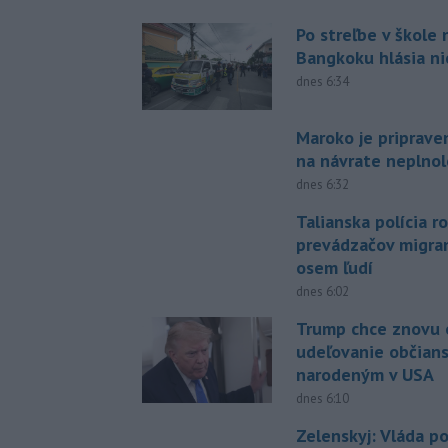
Po streľbe v škole
Bangkoku hlásia n
dnes 6:34
Maroko je priprave
na návrate neplno
dnes 6:32
Talianska polícia ro
prevádzačov migran
osem ľudí
dnes 6:02
Trump chce znovu 
udeľovanie občian
narodeným v USA
dnes 6:10
Zelenskyj: Vláda 