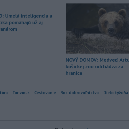
O: Umelá inteligencia a
tika pomáhajú už aj
ranárom
NOVÝ DOMOV: Medveď Artu
košickej zoo odchádza za
hranice
túra
Turizmus
Cestovanie
Rok dobrovoľníctva
Dielo týždňa