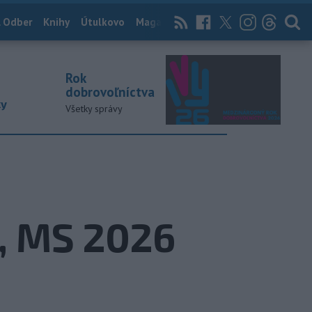
 Odber
Knihy
Útulkovo
Magazín
News Now
Archív
TASR
Rok
dobrovoľníctva
ky
Všetky správy
a, MS 2026