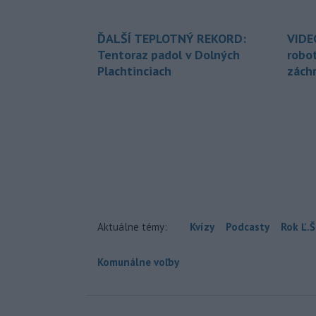
ĎALŠÍ TEPLOTNÝ REKORD:
VIDE
Tentoraz padol v Dolných
robo
Plachtinciach
zách
Aktuálne témy:
Kvízy
Podcasty
Rok Ľ.Š
Komunálne voľby