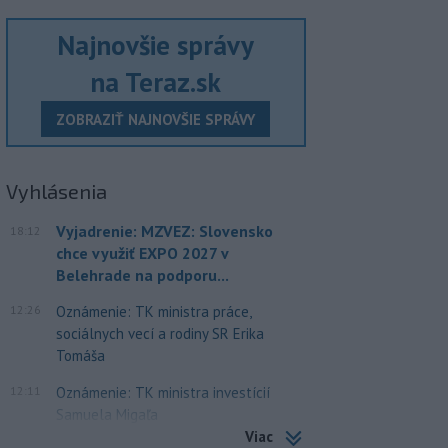
Najnovšie správy
na Teraz.sk
ZOBRAZIŤ NAJNOVŠIE SPRÁVY
Vyhlásenia
Vyjadrenie: MZVEZ: Slovensko
18:12
chce využiť EXPO 2027 v
Belehrade na podporu...
12:26
Oznámenie: TK ministra práce,
sociálnych vecí a rodiny SR Erika
Tomáša
12:11
Oznámenie: TK ministra investícií
Samuela Migaľa
Viac