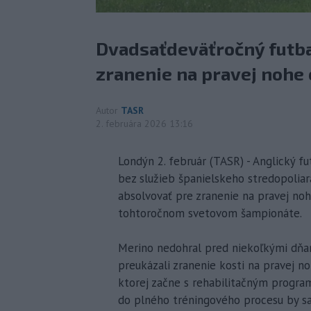
Dvadsaťdeväťročný futba
zranenie na pravej nohe 
Autor
TASR
2. februára 2026 13:16
Londýn 2. február (TASR) - Anglický fu
bez služieb španielskeho stredopoliar
absolvovať pre zranenie na pravej noh
tohtoročnom svetovom šampionáte.
Merino nedohral pred niekoľkými dňa
preukázali zranenie kosti na pravej no
ktorej začne s rehabilitačným progra
do plného tréningového procesu by sa 