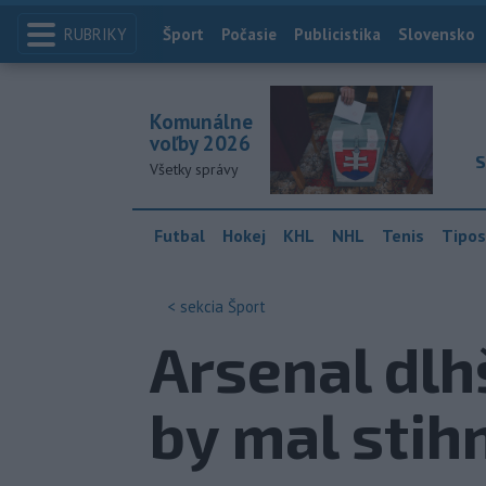
RUBRIKY
Index
Šport
Počasie
Publicistika
Slovensko
Komunálne
voľby 2026
S
Všetky správy
Futbal
Hokej
KHL
NHL
Tenis
Tipos
< sekcia
Šport
Arsenal dlh
by mal stih