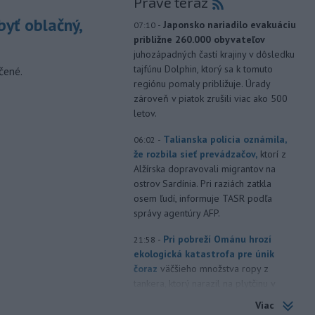
Práve teraz
yť oblačný,
-
Japonsko nariadilo evakuáciu
07:10
približne 260.000 obyvateľov
juhozápadných častí krajiny v dôsledku
tajfúnu Dolphin, ktorý sa k tomuto
čené.
regiónu pomaly približuje. Úrady
zároveň v piatok zrušili viac ako 500
letov.
-
Talianska polícia oznámila,
06:02
že rozbila sieť prevádzačov,
ktorí z
Alžírska dopravovali migrantov na
ostrov Sardínia. Pri raziách zatkla
osem ľudí, informuje TASR podľa
správy agentúry AFP.
-
Pri pobreží Ománu hrozí
21:58
ekologická katastrofa pre únik
čoraz
väčšieho množstva ropy z
tankera, ktorý narazil na plytčinu v
blízkosti prírodnej rezervácie.
Viac