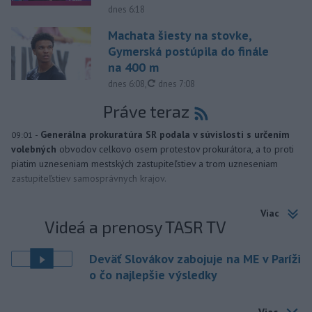
dnes 6:18
Machata šiesty na stovke,
Gymerská postúpila do finále
na 400 m
aktualizované
dnes 6:08
,
dnes 7:08
Práve teraz
-
Generálna prokuratúra SR podala v súvislosti s určením
09:01
volebných
obvodov celkovo osem protestov prokurátora, a to proti
piatim uzneseniam mestských zastupiteľstiev a trom uzneseniam
zastupiteľstiev samosprávnych krajov.
Viac
Videá a prenosy TASR TV
Deväť Slovákov zabojuje na ME v Paríži
o čo najlepšie výsledky