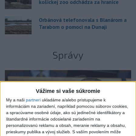
košickej zoo odchádza za hranice
Orbánová telefonovala s Blanárom a
Tarabom o pomoci na Dunaji
Správy
Vážime si vaše súkromie
My a naši
partneri
ukladáme a/alebo pristupujeme k
informáciám na zariadení, napríklad pomocou súborov cookies,
a spracúvame osobné údaje, ako sú jedinečné identifikátory a
štandardné informácie odosielané zariadením na
personalizovanú reklamu a obsah, meranie reklamy a obsahu,
prieskumy publika a vývoj služieb.
S vaším povolením môže