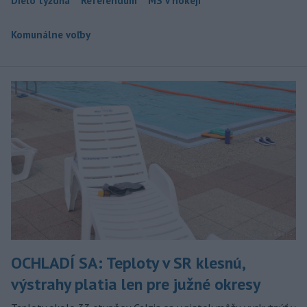
Dielo týždňa
Referendum
MS v hokeji
Komunálne voľby
OCHLADÍ SA: Teploty v SR klesnú,
výstrahy platia len pre južné okresy