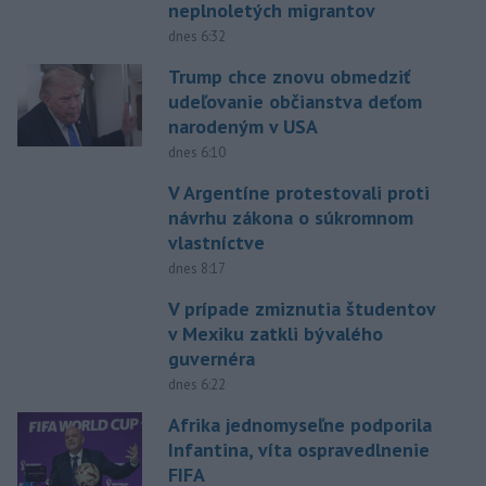
neplnoletých migrantov
dnes 6:32
Trump chce znovu obmedziť
udeľovanie občianstva deťom
narodeným v USA
dnes 6:10
V Argentíne protestovali proti
návrhu zákona o súkromnom
vlastníctve
dnes 8:17
V prípade zmiznutia študentov
v Mexiku zatkli bývalého
guvernéra
dnes 6:22
Afrika jednomyseľne podporila
Infantina, víta ospravedlnenie
FIFA