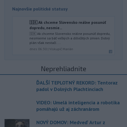
Najnovšie politické statusy
🇸🇰 Ak chceme Slovensko reálne posunúť
dopredu, nesmie...
🇸🇰 Ak chceme Slovensko reálne posunúť dopredu,
nesmieme sa báť veľkých a dôležitých zmien. Dobrý
plán však nestačí. ...
dnes 06:30
|
Viskupič Marián
Neprehliadnite
ĎALŠÍ TEPLOTNÝ REKORD: Tentoraz
padol v Dolných Plachtinciach
VIDEO: Umelá inteligencia a robotika
pomáhajú už aj záchranárom
NOVÝ DOMOV: Medveď Artur z