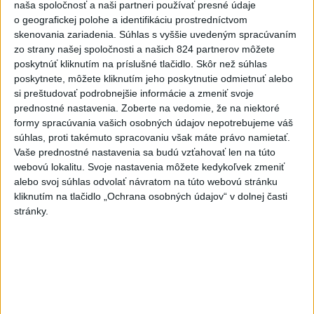
naša spoločnosť a naši partneri používať presné údaje
o geografickej polohe a identifikáciu prostredníctvom
skenovania zariadenia. Súhlas s vyššie uvedeným spracúvaním
zo strany našej spoločnosti a našich 824 partnerov môžete
poskytnúť kliknutím na príslušné tlačidlo. Skôr než súhlas
Raši odsudzuje útok na cudzincov v
poskytnete, môžete kliknutím jeho poskytnutie odmietnuť alebo
si preštudovať podrobnejšie informácie a zmeniť svoje
Nitre
prednostné nastavenia.
Zoberte na vedomie, že na niektoré
formy spracúvania vašich osobných údajov nepotrebujeme váš
Verí, že polícia páchateľov nájde a za tento čin ponesú
súhlas, proti takémuto spracovaniu však máte právo namietať.
následky.
Vaše prednostné nastavenia sa budú vzťahovať len na túto
dnes 8:41
webovú lokalitu. Svoje nastavenia môžete kedykoľvek zmeniť
alebo svoj súhlas odvolať návratom na túto webovú stránku
Slovensko
kliknutím na tlačidlo „Ochrana osobných údajov“ v dolnej časti
stránky.
Generálna prokuratúra podala pre
určenie volebných obvodov 8
protestov
dnes 9:03
ŽSK: VšZP znevýhodnila krajské nemocnice v porovnaní so
súkromnými