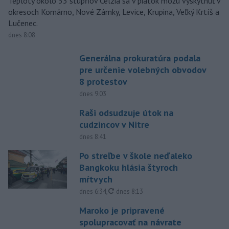
Teploty okolo 33 stupňov Celzia sa v piatok môžu vyskytnúť v
okresoch Komárno, Nové Zámky, Levice, Krupina, Veľký Krtíš a
Lučenec.
dnes 8:08
Generálna prokuratúra podala
pre určenie volebných obvodov
8 protestov
dnes 9:03
Raši odsudzuje útok na
cudzincov v Nitre
dnes 8:41
Po streľbe v škole neďaleko
Bangkoku hlásia štyroch
mŕtvych
aktualizované
dnes 6:34
,
dnes 8:13
Maroko je pripravené
spolupracovať na návrate