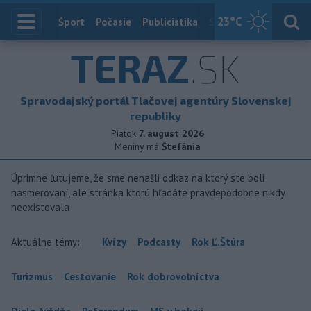
23
°C
Index
Šport
Počasie
Publicistika
Slovensko
Zahranič
TERAZ
.SK
Spravodajský portál Tlačovej agentúry Slovenskej
republiky
Piatok
7. august 2026
Meniny má
Štefánia
Úprimne ľutujeme, že sme nenašli odkaz na ktorý ste boli
nasmerovaní, ale stránka ktorú hľadáte pravdepodobne nikdy
neexistovala
Aktuálne témy:
Kvízy
Podcasty
Rok Ľ.Štúra
Turizmus
Cestovanie
Rok dobrovoľníctva