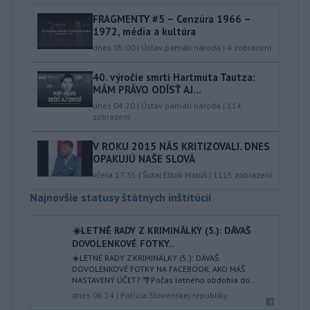
FRAGMENTY #5 – Cenzúra 1966 –
1972, média a kultúra
dnes 05:00
|
Ústav pamäti národa
|
4
zobrazení
40.⁠ ⁠výročie smrti Hartmuta Tautza:
MÁM PRÁVO ODÍSŤ AJ...
dnes 04:20
|
Ústav pamäti národa
|
114
zobrazení
V ROKU 2015 NÁS KRITIZOVALI. DNES
OPAKUJÚ NAŠE SLOVÁ
včera 17:35
|
Šutaj Eštok Matúš
|
1115
zobrazení
Najnovšie statusy štátnych inštitúcií
☀️LETNÉ RADY Z KRIMINÁLKY (5.): DÁVAŠ
DOVOLENKOVÉ FOTKY...
☀️LETNÉ RADY Z KRIMINÁLKY (5.): DÁVAŠ
DOVOLENKOVÉ FOTKY NA FACEBOOK, AKO MÁŠ
NASTAVENÝ ÚČET? 🌴Počas letného obdobia do...
dnes 06:24
|
Polícia Slovenskej republiky