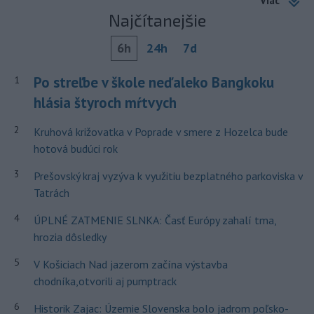
Viac
Najčítanejšie
6h
24h
7d
Po streľbe v škole neďaleko Bangkoku
1
hlásia štyroch mŕtvych
2
Kruhová križovatka v Poprade v smere z Hozelca bude
hotová budúci rok
3
Prešovský kraj vyzýva k využitiu bezplatného parkoviska v
Tatrách
4
ÚPLNÉ ZATMENIE SLNKA: Časť Európy zahalí tma,
hrozia dôsledky
5
V Košiciach Nad jazerom začína výstavba
chodníka,otvorili aj pumptrack
6
Historik Zajac: Územie Slovenska bolo jadrom poľsko-