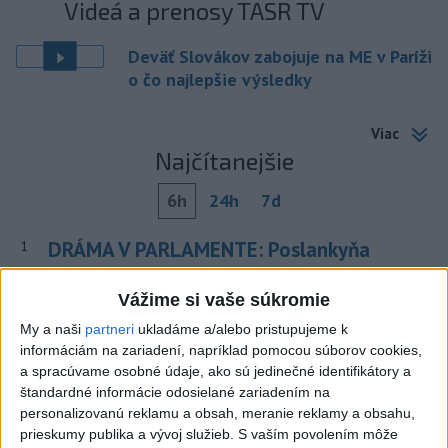
Videá a prenosy TASR TV
Deväť Slovákov zabojuje na ME v Paríži
o čo najlepšie výsledky
Viac
Najčítanejšie
6h
24h
7d
DRÁMA V PARLAMENTE: Poslankyňa
1
hádzala do premiéra vajíčka
Vážime si vaše súkromie
2
Festival Lovestream 2026 pokračuje, druhý deň zakončil
My a naši
partneri
ukladáme a/alebo pristupujeme k
Robbie Williams
informáciám na zariadení, napríklad pomocou súborov cookies,
a spracúvame osobné údaje, ako sú jedinečné identifikátory a
3
SMRŤ V HORÁCH: V Západných Tatrách zomrel 76-ročný
štandardné informácie odosielané zariadením na
turista
personalizovanú reklamu a obsah, meranie reklamy a obsahu,
prieskumy publika a vývoj služieb.
S vaším povolením môže
4
Skončili ďalšie desiatky menších pôšt, samosprávam sa