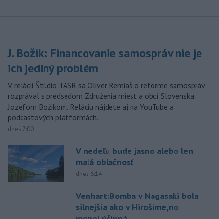
J. Božik: Financovanie samospráv nie je
ich jediný problém
V relácii Štúdio TASR sa Oliver Remiaš o reforme samospráv
rozprával s predsedom Združenia miest a obcí Slovenska
Jozefom Božikom. Reláciu nájdete aj na YouTube a
podcastových platformách.
dnes 7:00
V nedeľu bude jasno alebo len
malá oblačnosť
dnes 6:14
Venhart:Bomba v Nagasaki bola
silnejšia ako v Hirošime,no
menej účinná