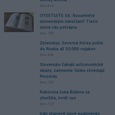
dnes 8:24
OTESTUJTE SA: Rozumiete
slovenským nárečiam? Tieto
slová vás potrápia
dnes 7:00
Zelenskyj: Severná Kórea pošle
do Ruska až 50.000 vojakov
dnes 8:46
Slovensko čakajú astronomické
úkazy, zatmenie Slnka striedajú
Perzeidy
dnes 7:36
Rakovina Joea Bidena sa
zhoršila, tvrdí syn
dnes 7:19
Irán stanovil nové podmienky