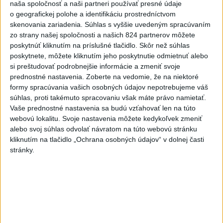
naša spoločnosť a naši partneri používať presné údaje
to nepáči
o geografickej polohe a identifikáciu prostredníctvom
skenovania zariadenia. Súhlas s vyššie uvedeným spracúvaním
5
VEĽKÁ PREDPOVEĎ POČASIA: Extrémne horúčavy
zo strany našej spoločnosti a našich 824 partnerov môžete
ustúpili. Alebo žeby nie?
poskytnúť kliknutím na príslušné tlačidlo. Skôr než súhlas
poskytnete, môžete kliknutím jeho poskytnutie odmietnuť alebo
6
Prešov remizoval v domácom dueli 3. kola s Liptovským
si preštudovať podrobnejšie informácie a zmeniť svoje
Mikulášom
prednostné nastavenia.
Zoberte na vedomie, že na niektoré
formy spracúvania vašich osobných údajov nepotrebujeme váš
7
Futbalisti Ružomberka podľahli Podbrezovej v 3. kole
súhlas, proti takémuto spracovaniu však máte právo namietať.
Vaše prednostné nastavenia sa budú vzťahovať len na túto
webovú lokalitu. Svoje nastavenia môžete kedykoľvek zmeniť
Najnovšie správy na Teraz.sk
alebo svoj súhlas odvolať návratom na túto webovú stránku
Vyhlásenia
kliknutím na tlačidlo „Ochrana osobných údajov“ v dolnej časti
stránky.
Priame prenosy z Národnej rady SR
Politika na sociálnych sieťach