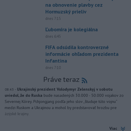
na obnovenie plavby cez
Hormuzský prieliv
dnes 7:15
Ľubomíra je kolegiálna
dnes 6:45
FIFA odsúdila kontroverzné
informácie ohľadom prezidenta
Infantina
dnes 7:10
Práve teraz
-
Ukrajinský prezident Volodymyr Zelenskyj v sobotu
08:43
uviedol, že do Ruska
bude nasadených 30.000 - 50.000 vojakov zo
Severnej Kórey. Pchjongjang podľa jeho slov „študuje túto vojnu“
medzi Ruskom a Ukrajinou a mohol by predstavovať hrozbu pre
ázijské krajiny.
Viac