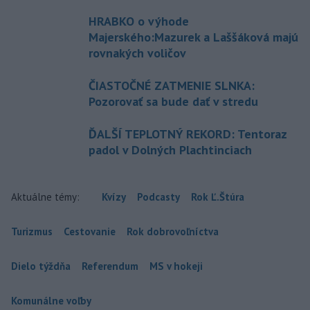
HRABKO o výhode
Majerského:Mazurek a Laššáková majú
rovnakých voličov
ČIASTOČNÉ ZATMENIE SLNKA:
Pozorovať sa bude dať v stredu
ĎALŠÍ TEPLOTNÝ REKORD: Tentoraz
padol v Dolných Plachtinciach
Aktuálne témy:
Kvízy
Podcasty
Rok Ľ.Štúra
Turizmus
Cestovanie
Rok dobrovoľníctva
Dielo týždňa
Referendum
MS v hokeji
Komunálne voľby