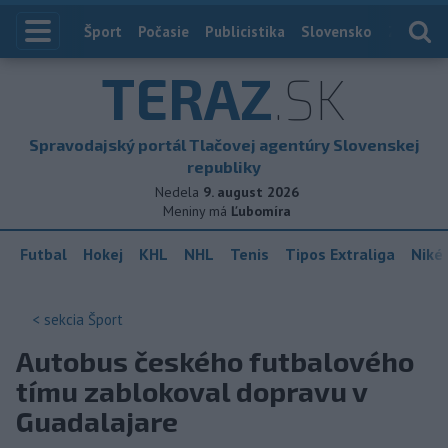
Index
Šport
Počasie
Publicistika
Slovensko
Zahranič
TERAZ
.SK
Spravodajský portál Tlačovej agentúry Slovenskej
republiky
Nedela
9. august 2026
Meniny má
Ľubomíra
Futbal
Hokej
KHL
NHL
Tenis
Tipos Extraliga
Niké 
< sekcia
Šport
Autobus českého futbalového
tímu zablokoval dopravu v
Guadalajare