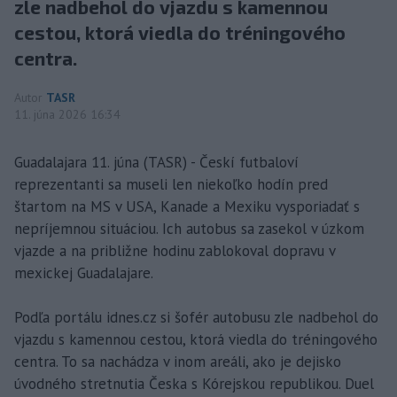
zle nadbehol do vjazdu s kamennou
cestou, ktorá viedla do tréningového
centra.
Autor
TASR
11. júna 2026 16:34
Guadalajara 11. júna (TASR) - Českí futbaloví
reprezentanti sa museli len niekoľko hodín pred
štartom na MS v USA, Kanade a Mexiku vysporiadať s
nepríjemnou situáciou. Ich autobus sa zasekol v úzkom
vjazde a na približne hodinu zablokoval dopravu v
mexickej Guadalajare.
Podľa portálu idnes.cz si šofér autobusu zle nadbehol do
vjazdu s kamennou cestou, ktorá viedla do tréningového
centra. To sa nachádza v inom areáli, ako je dejisko
úvodného stretnutia Česka s Kórejskou republikou. Duel