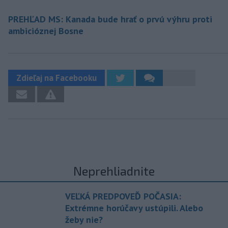
PREHĽAD MS: Kanada bude hrať o prvú výhru proti
ambicióznej Bosne
Zdieľaj na Facebooku
Neprehliadnite
VEĽKÁ PREDPOVEĎ POČASIA:
Extrémne horúčavy ustúpili. Alebo
žeby nie?