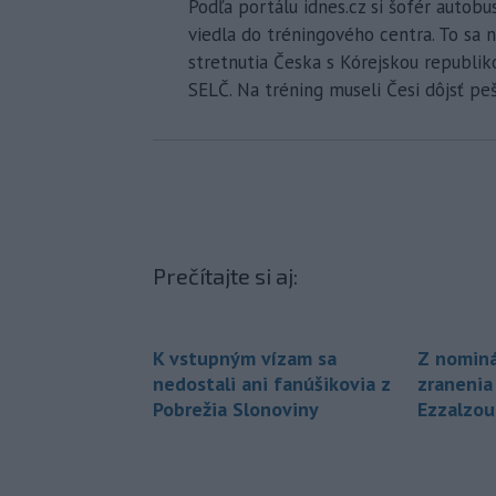
Podľa portálu idnes.cz si šofér autob
viedla do tréningového centra. To sa 
stretnutia Česka s Kórejskou republik
SELČ. Na tréning museli Česi dôjsť peš
Prečítajte si aj:
K vstupným vízam sa
Z nominá
nedostali ani fanúšikovia z
zranenia
Pobrežia Slonoviny
Ezzalzou