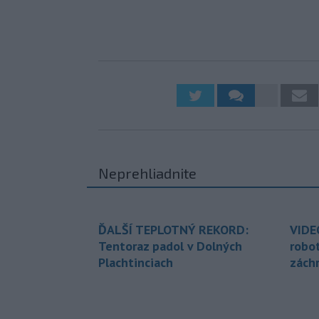
Neprehliadnite
ĎALŠÍ TEPLOTNÝ REKORD:
VIDE
Tentoraz padol v Dolných
robo
Plachtinciach
zách