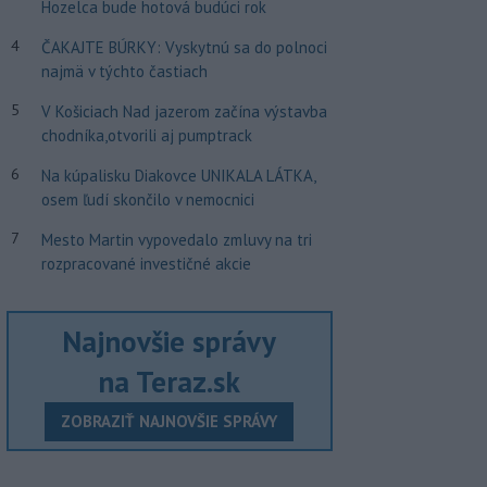
Hozelca bude hotová budúci rok
4
ČAKAJTE BÚRKY: Vyskytnú sa do polnoci
najmä v týchto častiach
5
V Košiciach Nad jazerom začína výstavba
chodníka,otvorili aj pumptrack
6
Na kúpalisku Diakovce UNIKALA LÁTKA,
osem ľudí skončilo v nemocnici
7
Mesto Martin vypovedalo zmluvy na tri
rozpracované investičné akcie
Najnovšie správy
na Teraz.sk
ZOBRAZIŤ NAJNOVŠIE SPRÁVY