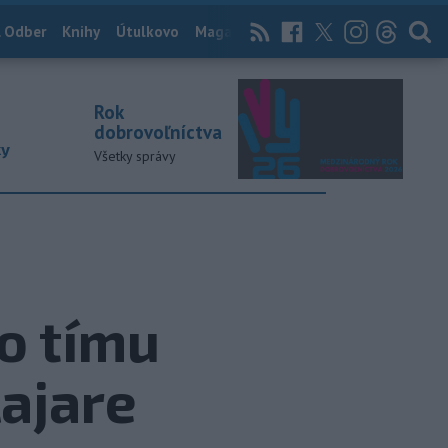
 Odber
Knihy
Útulkovo
Magazín
News Now
Archív
TASR
Rok
dobrovoľníctva
ky
Všetky správy
o tímu
ajare