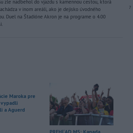
usu zle nadbehol do vjazdu s kamennou cestou, ktorá
7
nachádza v inom areáli, ako je dejisko úvodného
ou. Duel na Štadióne Akron je na programe o 4.00
i.
cie Maroka pre
 vypadli
li a Aguerd
PREHĽAD MS: Kanada