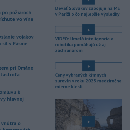
é
Slovenska počítať s búrkami.
Deväť Slovákov zabojuje na ME
Slovenský hydrometeorologický ústav
a po požiaroch
v Paríži o čo najlepšie výsledky
(SHMÚ) vydal výstrahy prvého stupňa.
íchute vo víne
Platia aj v okresoch Snina a Sobrance.
-
Polícia v súčinnosti s ďalšími
18:19
yslanie vojakov
VIDEO: Umelá inteligencia a
záchrannými zložkami zasahuje
na
 síl v Pásme
robotika pomáhajú už aj
termálnom kúpalisku v Diakovciach.
záchranárom
-
V dunajských prístavoch v
17:36
Bratislave, Komárne a Štúrove v
nkera pri Ománe
prvom
polroku 2026 zaznamenali
atastrofa
Ceny vybraných kŕmnych
spolu 1827 pristátí osobných
surovín v roku 2025 medziročne
kajutových a výletných plavidiel.
mierne klesli
 zmluvu k
-
Republikánmi ovládaný výbor
17:28
amerického Senátu vo
štvrtok
vy hlavnej
označil lekára Anthonyho Fauciho za
osobu brániacu vyšetrovacím
právomociam Kongresu.
 vnútra o
-
Jemenskí povstalci húsíovia
17:14
u kamerových