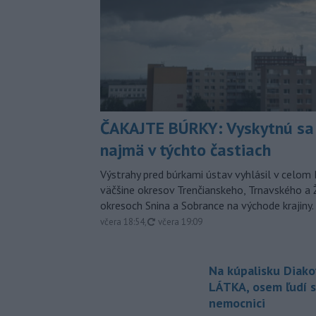
ČAKAJTE BÚRKY: Vyskytnú sa 
najmä v týchto častiach
Výstrahy pred búrkami ústav vyhlásil v celom 
väčšine okresov Trenčianskeho, Trnavského a Ž
okresoch Snina a Sobrance na východe krajiny.
aktualizované
včera 18:54
,
včera 19:09
Na kúpalisku Diak
LÁTKA, osem ľudí s
nemocnici