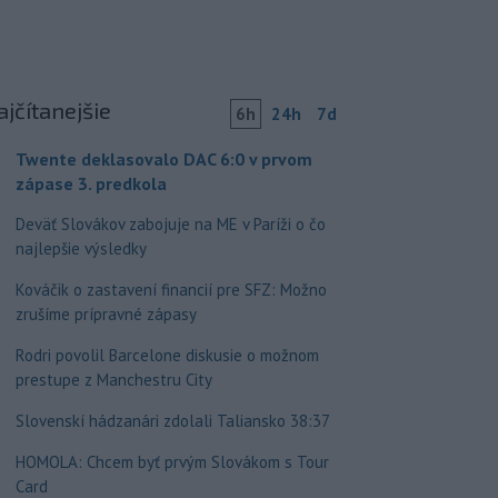
ajčítanejšie
6h
24h
7d
Twente deklasovalo DAC 6:0 v prvom
zápase 3. predkola
Deväť Slovákov zabojuje na ME v Paríži o čo
najlepšie výsledky
Kováčik o zastavení financií pre SFZ: Možno
zrušíme prípravné zápasy
Rodri povolil Barcelone diskusie o možnom
prestupe z Manchestru City
Slovenskí hádzanári zdolali Taliansko 38:37
HOMOLA: Chcem byť prvým Slovákom s Tour
Card