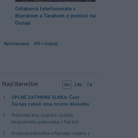
Orbánová telefonovala s
Blanárom a Tarabom o pomoci na
Dunaji
Referendum
MS v hokeji
Najčítanejšie
6h
24h
7d
ÚPLNÉ ZATMENIE SLNKA: Časť
1
Európy zahalí tma, hrozia dôsledky
2
Prešovský kraj vyzýva k využitiu
bezplatného parkoviska v Tatrách
3
Kruhová križovatka v Poprade v smere z