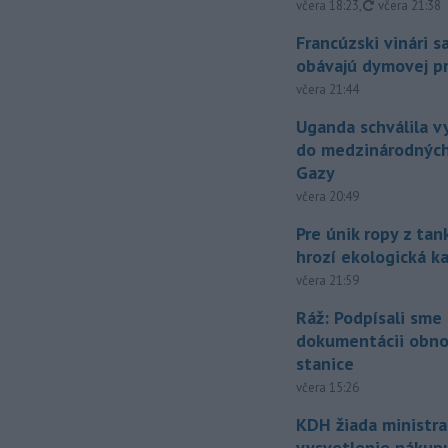
aktualizovan
včera 18:23
,
včera 21:38
Francúzski vinári s
obávajú dymovej pr
včera 21:44
Uganda schválila v
do medzinárodných
Gazy
včera 20:49
Pre únik ropy z ta
hrozí ekologická k
včera 21:59
Ráž: Podpísali sme
dokumentácii obno
stanice
včera 15:26
KDH žiada ministra
vysvetlenie nákup