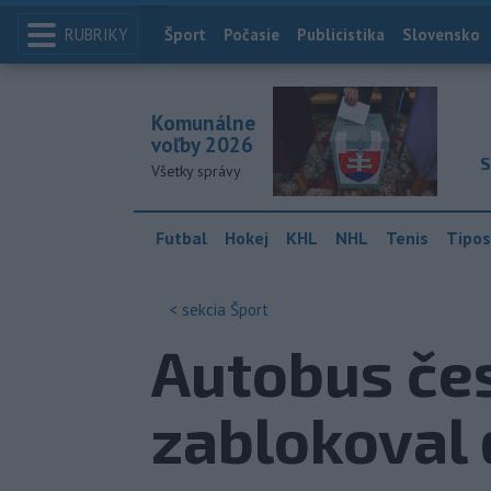
RUBRIKY
Index
Šport
Počasie
Publicistika
Slovensko
Komunálne
voľby 2026
S
Všetky správy
Futbal
Hokej
KHL
NHL
Tenis
Tipos
< sekcia
Šport
Autobus če
zablokoval 