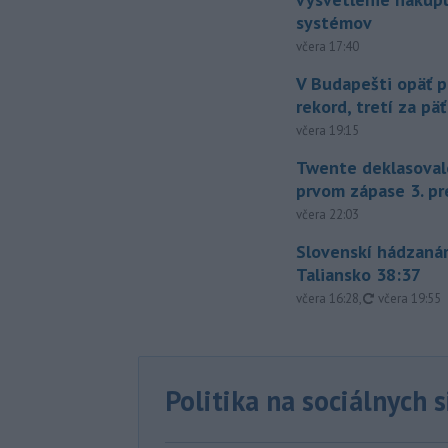
systémov
včera 17:40
V Budapešti opäť p
rekord, tretí za pä
včera 19:15
Twente deklasoval
prvom zápase 3. pr
včera 22:03
Slovenskí hádzanár
Taliansko 38:37
aktualizovan
včera 16:28
,
včera 19:55
Politika na sociálnych 