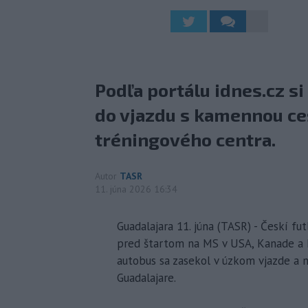
Podľa portálu idnes.cz s
do vjazdu s kamennou ces
tréningového centra.
Autor
TASR
11. júna 2026 16:34
Guadalajara 11. júna (TASR) - Českí fu
pred štartom na MS v USA, Kanade a M
autobus sa zasekol v úzkom vjazde a 
Guadalajare.