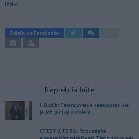
lôžko
Zdieľaj na Facebooku
Neprehliadnite
J. Božik: Financovanie samospráv nie
je ich jediný problém
OTESTUJTE SA: Rozumiete
slovenským nárečiam? Tieto slová vás