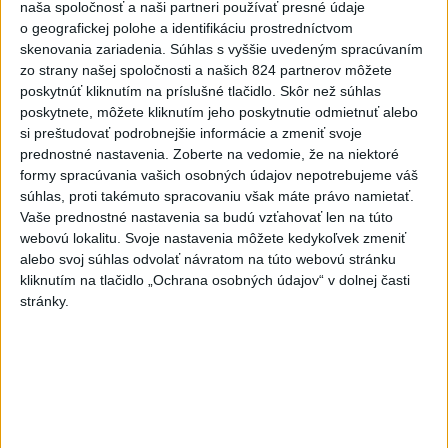
dnes 6:16
naša spoločnosť a naši partneri používať presné údaje
o geografickej polohe a identifikáciu prostredníctvom
Skalica prelomila žilinskú
skenovania zariadenia. Súhlas s vyššie uvedeným spracúvaním
kliatbu, zažíva historicky
zo strany našej spoločnosti a našich 824 partnerov môžete
najlepší štart
poskytnúť kliknutím na príslušné tlačidlo. Skôr než súhlas
poskytnete, môžete kliknutím jeho poskytnutie odmietnuť alebo
dnes 7:44
si preštudovať podrobnejšie informácie a zmeniť svoje
Práve teraz
prednostné nastavenia.
Zoberte na vedomie, že na niektoré
formy spracúvania vašich osobných údajov nepotrebujeme váš
-
Medvedicu útočiacu v nedeľu (9. 8.) na 42-ročného muža
07:03
súhlas, proti takémuto spracovaniu však máte právo namietať.
pri Turanoch
sa podarilo eliminovať. Na sociálnej sieti o tom
Vaše prednostné nastavenia sa budú vzťahovať len na túto
informoval štátny tajomník ministerstva životného prostredia Filip
webovú lokalitu. Svoje nastavenia môžete kedykoľvek zmeniť
Kuffa.
alebo svoj súhlas odvolať návratom na túto webovú stránku
kliknutím na tlačidlo „Ochrana osobných údajov“ v dolnej časti
Viac
stránky.
Videá a prenosy TASR TV
Deväť Slovákov zabojuje na ME v Paríži
o čo najlepšie výsledky
Viac