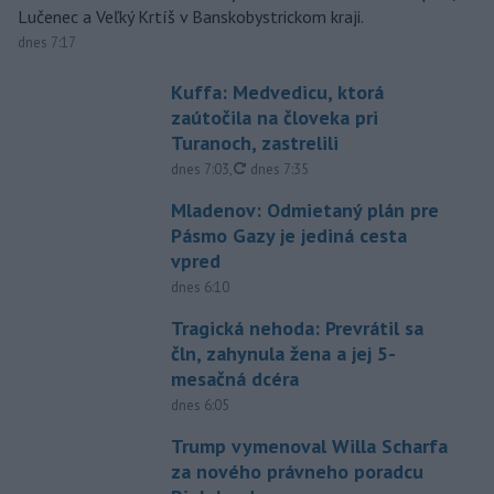
Lučenec a Veľký Krtíš v Banskobystrickom kraji.
dnes 7:17
Kuffa: Medvedicu, ktorá
zaútočila na človeka pri
Turanoch, zastrelili
aktualizované
dnes 7:03
,
dnes 7:35
Mladenov: Odmietaný plán pre
Pásmo Gazy je jediná cesta
vpred
dnes 6:10
Tragická nehoda: Prevrátil sa
čln, zahynula žena a jej 5-
mesačná dcéra
dnes 6:05
Trump vymenoval Willa Scharfa
za nového právneho poradcu