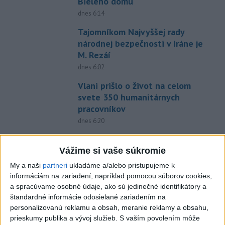
Bieleho domu
dnes 6:14
Tajomníkom Najvyššej rady
národnej bezpečnosti v Iráne je
M. Rezáí
dnes 6:02
Vlani prišlo o život na celom
svete 350 humanitárnych
pracovníkov
dnes 6:20
Pamätný deň obetí banských
nešťastí pripomína tragédiu v
Vážime si vaše súkromie
Handlovej
My a naši
partneri
ukladáme a/alebo pristupujeme k
dnes 5:15
informáciám na zariadení, napríklad pomocou súborov cookies,
a spracúvame osobné údaje, ako sú jedinečné identifikátory a
C3S: Západná Európa mala
štandardné informácie odosielané zariadením na
najteplejší jún a júl od začiatku
personalizovanú reklamu a obsah, meranie reklamy a obsahu,
meraní
prieskumy publika a vývoj služieb.
S vaším povolením môže