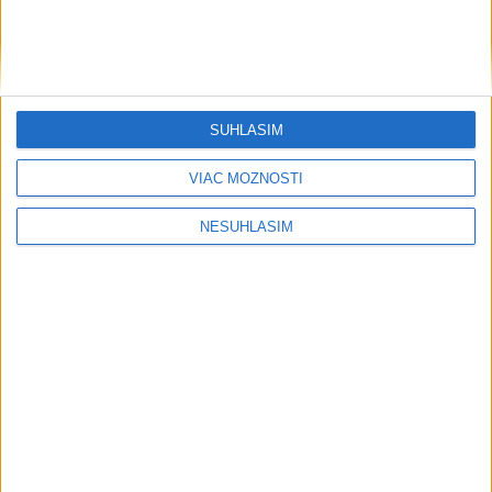
Šport
SÚHLASÍM
....
VIAC MOŽNOSTÍ
NESÚHLASÍM
....