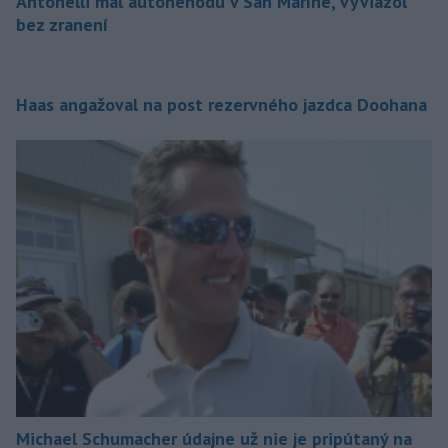
Antonelli mal autonehodu v San Maríne, vyviazol
bez zranení
Haas angažoval na post rezervného jazdca Doohana
Michael Schumacher údajne už nie je pripútaný na