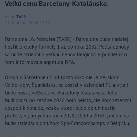
Veľkú cenu Barcelony-Katalánska.
Autor
TASR
16. februára 2026 18:33
Barcelona 16. februára (TASR) - Barcelona bude naďalej
hostiť preteky formuly 1 až do roku 2032. Podľa dohody
sa bude striedať s Veľkou cenou Belgicka. V pondelok o
tom informovala agentúra DPA.
Okruh v Barcelone už od tohto roka nie je dejiskom
Veľkej ceny Španielska, no zostal v kalendári F1 a v júni
bude hostiť Veľkú cenu Barcelony-Katalánska. Jeho
budúcnosť po sezóne 2026 bola neistá, ale kompetentní
dospeli k dohode, vďaka ktorej bude okruh hostiť
preteky v párnych rokoch 2028, 2030 a 2032, pričom sa
bude striedať s okruhom Spa-Francorchamps v Belgicku.