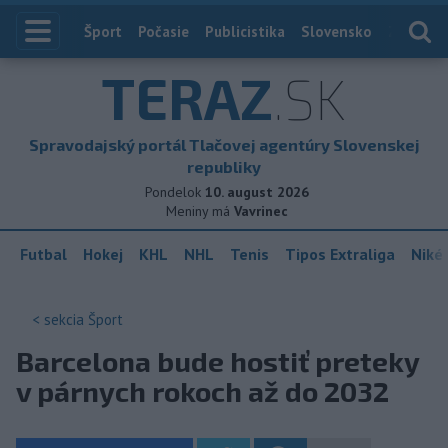
Index
Šport
Počasie
Publicistika
Slovensko
Zahranič
TERAZ
.SK
Spravodajský portál Tlačovej agentúry Slovenskej
republiky
Pondelok
10. august 2026
Meniny má
Vavrinec
Futbal
Hokej
KHL
NHL
Tenis
Tipos Extraliga
Niké 
< sekcia
Šport
Barcelona bude hostiť preteky
v párnych rokoch až do 2032