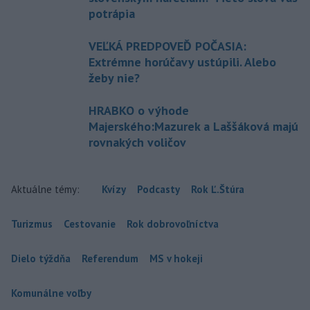
potrápia
VEĽKÁ PREDPOVEĎ POČASIA:
Extrémne horúčavy ustúpili. Alebo
žeby nie?
HRABKO o výhode
Majerského:Mazurek a Laššáková majú
rovnakých voličov
Aktuálne témy:
Kvízy
Podcasty
Rok Ľ.Štúra
Turizmus
Cestovanie
Rok dobrovoľníctva
Dielo týždňa
Referendum
MS v hokeji
Komunálne voľby