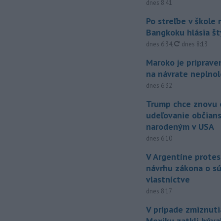
dnes 8:41
Po streľbe v škole
Bangkoku hlásia š
aktualizované
dnes 6:34
,
dnes 8:13
Maroko je priprave
na návrate neplno
dnes 6:32
Trump chce znovu 
udeľovanie občian
narodeným v USA
dnes 6:10
V Argentíne protes
návrhu zákona o 
vlastníctve
dnes 8:17
V prípade zmiznuti
Mexiku zatkli býv