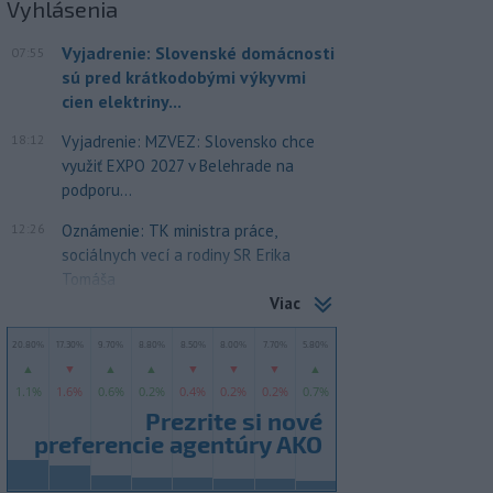
Vyhlásenia
Vyjadrenie: Slovenské domácnosti
07:55
sú pred krátkodobými výkyvmi
cien elektriny...
18:12
Vyjadrenie: MZVEZ: Slovensko chce
využiť EXPO 2027 v Belehrade na
podporu...
12:26
Oznámenie: TK ministra práce,
sociálnych vecí a rodiny SR Erika
Tomáša
Viac