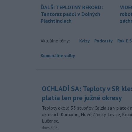
ĎALŠÍ TEPLOTNÝ REKORD:
VIDE
Tentoraz padol v Dolných
robo
Plachtinciach
zách
Aktuálne témy:
Kvízy
Podcasty
Rok Ľ.Š
Komunálne voľby
OCHLADÍ SA: Teploty v SR kle
platia len pre južné okresy
Teploty okolo 33 stupňov Celzia sa v piatok 
okresoch Komárno, Nové Zámky, Levice, Krupin
Lučenec.
dnes 8:08