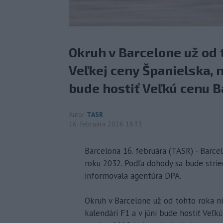
Okruh v Barcelone už od 
Veľkej ceny Španielska, no
bude hostiť Veľkú cenu 
Autor
TASR
16. februára 2026 18:33
Barcelona 16. februára (TASR) - Barce
roku 2032. Podľa dohody sa bude strie
informovala agentúra DPA.
Okruh v Barcelone už od tohto roka ni
kalendári F1 a v júni bude hostiť Veľ