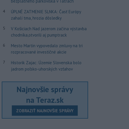
bezplatného parkoviska v Tatrách
4
ÚPLNÉ ZATMENIE SLNKA: Časť Európy
zahalí tma, hrozia dôsledky
5
V Košiciach Nad jazerom začína výstavba
chodníka,otvorili aj pumptrack
6
Mesto Martin vypovedalo zmluvy na tri
rozpracované investičné akcie
7
Historik Zajac: Územie Slovenska bolo
jadrom poľsko-uhorských vzťahov
Najnovšie správy
na Teraz.sk
ZOBRAZIŤ NAJNOVŠIE SPRÁVY