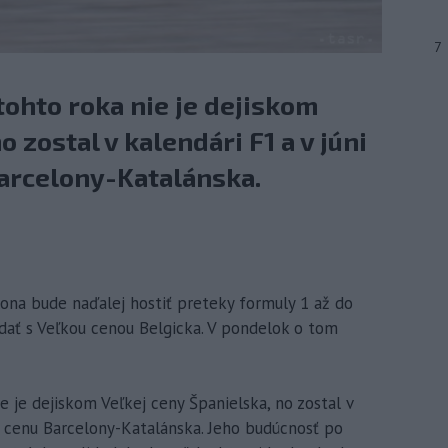
7
tohto roka nie je dejiskom
 zostal v kalendári F1 a v júni
Barcelony-Katalánska.
lona bude naďalej hostiť preteky formuly 1 až do
dať s Veľkou cenou Belgicka. V pondelok o tom
e je dejiskom Veľkej ceny Španielska, no zostal v
kú cenu Barcelony-Katalánska. Jeho budúcnosť po