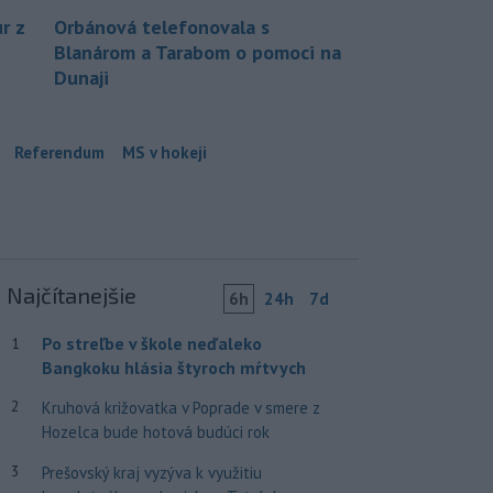
r z
Orbánová telefonovala s
Blanárom a Tarabom o pomoci na
Dunaji
Referendum
MS v hokeji
Najčítanejšie
6h
24h
7d
Po streľbe v škole neďaleko
1
Bangkoku hlásia štyroch mŕtvych
2
Kruhová križovatka v Poprade v smere z
Hozelca bude hotová budúci rok
3
Prešovský kraj vyzýva k využitiu