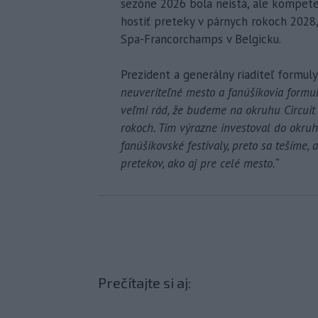
sezóne 2026 bola neistá, ale kompete
hostiť preteky v párnych rokoch 2028
Spa-Francorchamps v Belgicku.
Prezident a generálny riaditeľ formul
neuveriteľné mesto a fanúšikovia formu
veľmi rád, že budeme na okruhu Circuit 
rokoch. Tím výrazne investoval do okru
fanúšikovské festivaly, preto sa tešíme, 
pretekov, ako aj pre celé mesto.“
Prečítajte si aj: