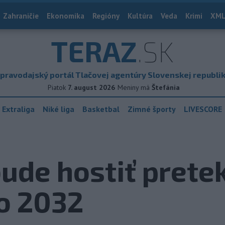
Zahraničie
Ekonomika
Regióny
Kultúra
Veda
Krimi
XML
TERAZ
.SK
pravodajský portál Tlačovej agentúry Slovenskej republi
Piatok
7. august 2026
Meniny má
Štefánia
 Extraliga
Niké liga
Basketbal
Zimné športy
LIVESCORE
ude hostiť prete
o 2032