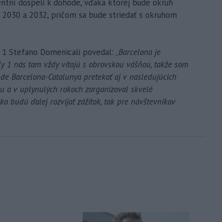
ntní dospeli k dohode, vďaka ktorej bude okruh
, 2030 a 2032, pričom sa bude striedať s okruhom
y 1 Stefano Domenicali povedal: „
Barcelona je
ly 1 nás tam vždy vítajú s obrovskou vášňou, takže som
de Barcelona-Catalunya pretekať aj v nasledujúcich
hu a v uplynulých rokoch zorganizoval skvelé
ako budú ďalej rozvíjať zážitok, tak pre návštevníkov