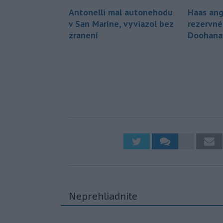
Antonelli mal autonehodu
Haas ang
v San Maríne, vyviazol bez
rezervné
zranení
Doohana
Neprehliadnite