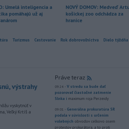
O: Umelá inteligencia a
NOVÝ DOMOV: Medveď Artu
tika pomáhajú už aj
košickej zoo odchádza za
ranárom
hranice
túra
Turizmus
Cestovanie
Rok dobrovoľníctva
Dielo týždňa
Práve teraz
snú, výstrahy
-
V stredu sa bude dať
09:24
pozorovať čiastočné zatmenie
Slnka i
maximum roja Perzeidy
môžu vyskytnúť v
-
Generálna prokuratúra SR
09:01
a, Veľký Krtíš a
podala v súvislosti s určením
volebných
obvodov celkovo osem
protestov prokurátora, a to proti