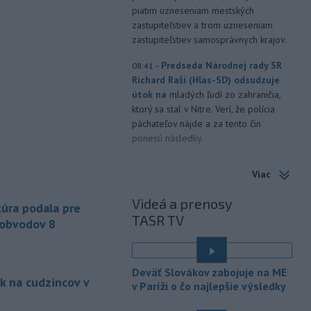
piatim uzneseniam mestských
zastupiteľstiev a trom uzneseniam
zastupiteľstiev samosprávnych krajov.
-
Predseda Národnej rady SR
08:41
Richard Raši (Hlas-SD) odsudzuje
útok na
mladých ľudí zo zahraničia,
ktorý sa stal v Nitre. Verí, že polícia
páchateľov nájde a za tento čin
ponesú následky.
-
Teploty na Slovensku v
08:08
Viac
piatok klesnú. Výstrahy prvého
stupňa platia
len pre južné okresy.
Videá a prenosy
úra podala pre
Informuje o tom Slovenský
TASR TV
hydrometeorologický ústav (SHMÚ) na
 obvodov 8
svojom webe. V Košickom kraji varuje
pred silným vetrom.
Deväť Slovákov zabojuje na ME
-
Japonsko nariadilo evakuáciu
07:10
k na cudzincov v
v Paríži o čo najlepšie výsledky
približne 260.000 obyvateľov
juhozápadných častí krajiny v dôsledku