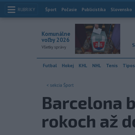
RUBRIKY
Index
Šport
Počasie
Publicistika
Slovensko
Komunálne
voľby 2026
S
Všetky správy
Futbal
Hokej
KHL
NHL
Tenis
Tipos
< sekcia
Šport
Barcelona b
rokoch až d