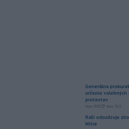
Generálna prokurat
určenie volebných
protestov
aktualizované
dnes 9:03
,
dnes 9:15
Raši odsudzuje úto
Nitre