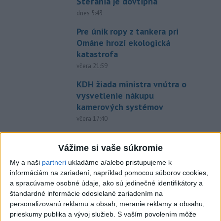
Štefánia je dôvtipná
dnes 5:43
Pre únik ropy z tankera pri
Ománe hrozí ekologická
katastrofa
včera 21:59
KDH žiada ministra vnútra o
vysvetlenie nákupu
kamerových systémov
včera 17:40
Twente deklasovalo DAC 6:0 v
prvom zápase 3. predkola
Vážime si vaše súkromie
aktualizované
včera 22:03
,
dnes 6:00
My a naši
partneri
ukladáme a/alebo pristupujeme k
informáciám na zariadení, napríklad pomocou súborov cookies,
Práve teraz
a spracúvame osobné údaje, ako sú jedinečné identifikátory a
štandardné informácie odosielané zariadením na
-
Talianska polícia oznámila, že rozbila sieť prevádzačov,
06:02
personalizovanú reklamu a obsah, meranie reklamy a obsahu,
ktorí z Alžírska dopravovali migrantov na ostrov Sardínia. Pri raziách
prieskumy publika a vývoj služieb.
S vaším povolením môže
zatkla osem ľudí, informuje TASR podľa správy agentúry AFP.