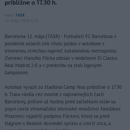
približne o 17.30 h.
Autor
TASR
12. mája 2026 6:28
Barcelona 11. mája (TASR) - Futbalisti FC Barcelona v
pondelok oslávili zisk titulu jazdou v autobuse s
otvorenou strechou naprieč katalánskou metropolou.
Zverenci Hansiho Flicka zdolali v nedeľnom El Clasicu
Real Madrid 2:0 a v predstihu sa stali ligovými
šampiónmi.
Autobus vyrazil zo štadióna Camp Nou približne o 17.30
h. Trasa viedla cez mnohé z najznámejších častí
Barcelony, pričom už hodiny pred začiatkom osláv sa
popri ceste zhromaždilo obrovské množstvo fanúšikov.
Priaznivci vyjadrili podporu Flickovi, ktorý sa pred
šlágrom s Realom dozvedel správu o úmrtí otca, a