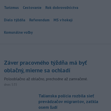
Turizmus
Cestovanie
Rok dobrovoľníctva
Dielo týždňa
Referendum
MS v hokeji
Komunálne voľby
Záver pracovného týždňa má byť
oblačný, mierne sa ochladí
Polooblačno až oblačno, prechodne až zamračené.
dnes 5:35
Talianska polícia rozbila sieť
prevádzačov migrantov, zatkla
osem ľudí