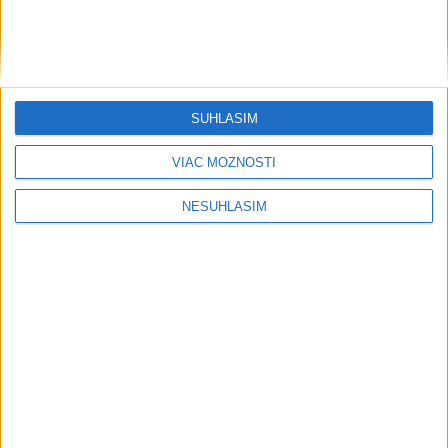
SÚHLASÍM
VIAC MOŽNOSTÍ
NESÚHLASÍM
....