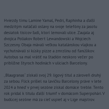
Hviezdy tímu Lamine Yamal, Pedri, Raphinha a ďalší
medzitým natáčali oslavy na svoje telefóny za jasotu
desiatok tisícov ľudí, ktorí lemovali ulice. Zaujala aj
dvojica Poliakov Robert Lewandowski a Wojciech
Szczesny. Obaja mávali veľkou katalánskou vlajkou a
vychutnávali si kúsky pizze a zmrzlinu od fanúšikov.
Autobus sa mal vrátiť na štadión neskoro večer po
približne štyroch hodinách v uliciach Barcelony.
„Blaugranas“ získali svoj 29. ligový titul a zároveň druhý
za sebou. Flick prišiel na lavičku Barcelony práve v lete
2024 a hneď v prvej sezóne získal domáce treble. Tento
rok pridal k titulu ďalší triumf v domácom Superpohári. V
budúcej sezóne má za cieľ uspieť aj v Lige majstrov.