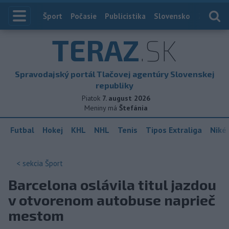
Index
Šport
Počasie
Publicistika
Slovensko
Zahranič
TERAZ
.SK
Spravodajský portál Tlačovej agentúry Slovenskej
republiky
Piatok
7. august 2026
Meniny má
Štefánia
Futbal
Hokej
KHL
NHL
Tenis
Tipos Extraliga
Niké 
< sekcia
Šport
Barcelona oslávila titul jazdou
v otvorenom autobuse naprieč
mestom