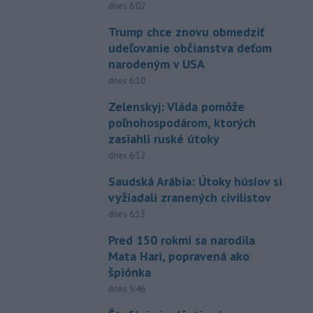
dnes 6:02
Trump chce znovu obmedziť
udeľovanie občianstva deťom
narodeným v USA
dnes 6:10
Zelenskyj: Vláda pomôže
poľnohospodárom, ktorých
zasiahli ruské útoky
dnes 6:12
Saudská Arábia: Útoky húsíov si
vyžiadali zranených civilistov
dnes 6:15
Pred 150 rokmi sa narodila
Mata Hari, popravená ako
špiónka
dnes 5:46