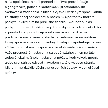
naša spoločnosť a naši partneri používať presné údaje
o geografickej polohe a identifikáciu prostredníctvom
Viac
skenovania zariadenia. Súhlas s vyššie uvedeným spracúvaním
Videá a prenosy TASR TV
zo strany našej spoločnosti a našich 824 partnerov môžete
poskytnúť kliknutím na príslušné tlačidlo. Skôr než súhlas
Deväť Slovákov zabojuje na ME v Paríži
poskytnete, môžete kliknutím jeho poskytnutie odmietnuť alebo
o čo najlepšie výsledky
si preštudovať podrobnejšie informácie a zmeniť svoje
prednostné nastavenia.
Zoberte na vedomie, že na niektoré
formy spracúvania vašich osobných údajov nepotrebujeme váš
Viac
súhlas, proti takémuto spracovaniu však máte právo namietať.
Najčítanejšie
Vaše prednostné nastavenia sa budú vzťahovať len na túto
webovú lokalitu. Svoje nastavenia môžete kedykoľvek zmeniť
6h
24h
7d
alebo svoj súhlas odvolať návratom na túto webovú stránku
kliknutím na tlačidlo „Ochrana osobných údajov“ v dolnej časti
Kruhová križovatka v Poprade v smere z
1
stránky.
Hozelca bude hotová budúci rok
2
Prešovský kraj vyzýva k využitiu bezplatného parkoviska v
Tatrách
3
ÚPLNÉ ZATMENIE SLNKA: Časť Európy zahalí tma,