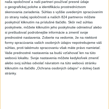
Vyhlásenia
naša spoločnosť a naši partneri používať presné údaje
o geografickej polohe a identifikáciu prostredníctvom
Priame prenosy z Národnej rady SR
skenovania zariadenia. Súhlas s vyššie uvedeným spracúvaním
zo strany našej spoločnosti a našich 824 partnerov môžete
poskytnúť kliknutím na príslušné tlačidlo. Skôr než súhlas
poskytnete, môžete kliknutím jeho poskytnutie odmietnuť alebo
si preštudovať podrobnejšie informácie a zmeniť svoje
Politika na sociálnych sieťach
prednostné nastavenia.
Zoberte na vedomie, že na niektoré
formy spracúvania vašich osobných údajov nepotrebujeme váš
súhlas, proti takémuto spracovaniu však máte právo namietať.
Zobraziť viac
Info
Vaše prednostné nastavenia sa budú vzťahovať len na túto
webovú lokalitu. Svoje nastavenia môžete kedykoľvek zmeniť
alebo svoj súhlas odvolať návratom na túto webovú stránku
Najnovšie videá
Najsledovanejšie videá
kliknutím na tlačidlo „Ochrana osobných údajov“ v dolnej časti
stránky.
FRAGMENTY #5 – Cenzúra 1966 –
1972, média a kultúra
dnes 05:00
|
Ústav pamäti národa
|
4
zobrazení
40.⁠ ⁠výročie smrti Hartmuta Tautza:
MÁM PRÁVO ODÍSŤ AJ...
dnes 04:20
|
Ústav pamäti národa
|
114