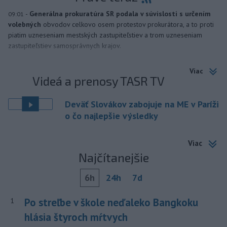
-
Generálna prokuratúra SR podala v súvislosti s určením
09:01
volebných
obvodov celkovo osem protestov prokurátora, a to proti
piatim uzneseniam mestských zastupiteľstiev a trom uzneseniam
zastupiteľstiev samosprávnych krajov.
Viac
Videá a prenosy TASR TV
Deväť Slovákov zabojuje na ME v Paríži
o čo najlepšie výsledky
Viac
Najčítanejšie
6h
24h
7d
Po streľbe v škole neďaleko Bangkoku
1
hlásia štyroch mŕtvych