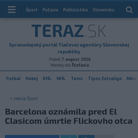
Index
Šport
Počasie
Publicistika
Slovensko
Zahranič
TERAZ
.SK
Spravodajský portál Tlačovej agentúry Slovenskej
republiky
Piatok
7. august 2026
Meniny má
Štefánia
Futbal
Hokej
KHL
NHL
Tenis
Tipos Extraliga
Niké 
< sekcia
Šport
Barcelona oznámila pred El
Clasicom úmrtie Flickovho otca