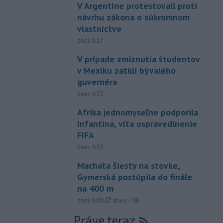
V Argentíne protestovali proti
návrhu zákona o súkromnom
vlastníctve
dnes 8:17
V prípade zmiznutia študentov
v Mexiku zatkli bývalého
guvernéra
dnes 6:22
Afrika jednomyseľne podporila
Infantina, víta ospravedlnenie
FIFA
dnes 6:18
Machata šiesty na stovke,
Gymerská postúpila do finále
na 400 m
aktualizované
dnes 6:08
,
dnes 7:08
Práve teraz