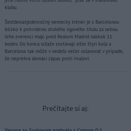
jeho rodinu veľmi ťažkom období,
“ píše sa v stanovisku
klubu.
Šesťdesiatjedenročný nemecký tréner je s Barcelonou
blízko k potvrdeniu druhého ligového titulu za sebou.
Jeho zverenci majú pred Realom Madrid náskok 11
bodov. Do konca súťaže zostávajú ešte štyri kolá a
Barcelona tak môže v nedeľu večer oslavovať v prípade,
že neprehrá domáci zápas proti rivalovi.
Prečítajte si aj:
Verona so Suslovom prehrala s Comom 0:1