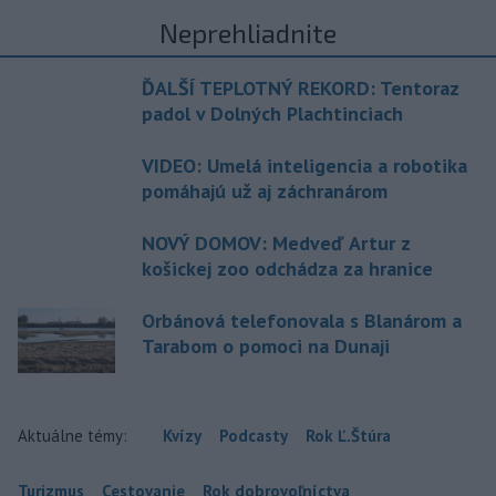
Neprehliadnite
ĎALŠÍ TEPLOTNÝ REKORD: Tentoraz
padol v Dolných Plachtinciach
VIDEO: Umelá inteligencia a robotika
pomáhajú už aj záchranárom
NOVÝ DOMOV: Medveď Artur z
košickej zoo odchádza za hranice
Orbánová telefonovala s Blanárom a
Tarabom o pomoci na Dunaji
Aktuálne témy:
Kvízy
Podcasty
Rok Ľ.Štúra
Turizmus
Cestovanie
Rok dobrovoľníctva