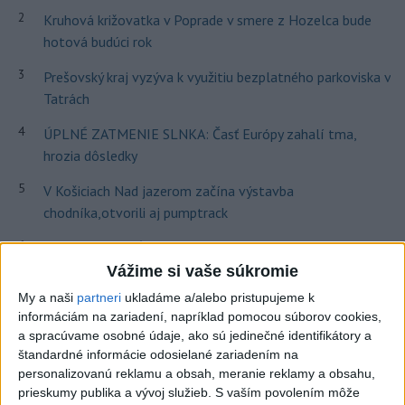
2
Kruhová križovatka v Poprade v smere z Hozelca bude
hotová budúci rok
3
Prešovský kraj vyzýva k využitiu bezplatného parkoviska v
Tatrách
4
ÚPLNÉ ZATMENIE SLNKA: Časť Európy zahalí tma,
hrozia dôsledky
5
V Košiciach Nad jazerom začína výstavba
chodníka,otvorili aj pumptrack
6
Historik Zajac: Územie Slovenska bolo jadrom poľsko-
uhorských vzťahov
Vážime si vaše súkromie
My a naši
partneri
ukladáme a/alebo pristupujeme k
7
Mesto Martin vypovedalo zmluvy na tri rozpracované
informáciám na zariadení, napríklad pomocou súborov cookies,
investičné akcie
a spracúvame osobné údaje, ako sú jedinečné identifikátory a
štandardné informácie odosielané zariadením na
personalizovanú reklamu a obsah, meranie reklamy a obsahu,
Najnovšie správy na Teraz.sk
prieskumy publika a vývoj služieb.
S vaším povolením môže