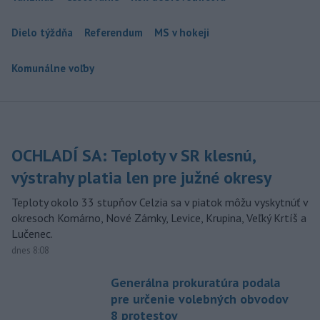
Dielo týždňa
Referendum
MS v hokeji
Komunálne voľby
OCHLADÍ SA: Teploty v SR klesnú,
výstrahy platia len pre južné okresy
Teploty okolo 33 stupňov Celzia sa v piatok môžu vyskytnúť v
okresoch Komárno, Nové Zámky, Levice, Krupina, Veľký Krtíš a
Lučenec.
dnes 8:08
Generálna prokuratúra podala
pre určenie volebných obvodov
8 protestov