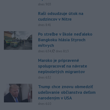
dnes 9:03
Raši odsudzuje útok na
cudzincov v Nitre
dnes 8:41
Po streľbe v škole neďaleko
Bangkoku hlásia štyroch
mŕtvych
aktualizované
dnes 6:34
,
dnes 8:13
Maroko je pripravené
spolupracovať na návrate
neplnoletých migrantov
dnes 6:32
Trump chce znovu obmedziť
udeľovanie občianstva deťom
narodeným v USA
dnes 6:10