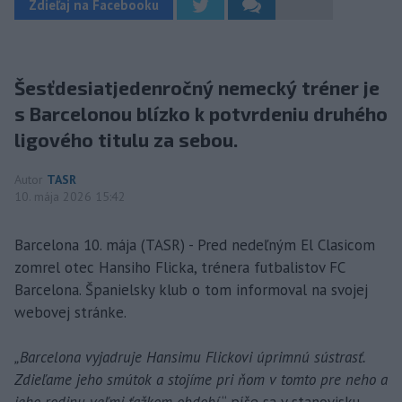
Zdieľaj na Facebooku
Šesťdesiatjedenročný nemecký tréner je
s Barcelonou blízko k potvrdeniu druhého
ligového titulu za sebou.
Autor
TASR
10. mája 2026 15:42
Barcelona 10. mája (TASR) - Pred nedeľným El Clasicom
zomrel otec Hansiho Flicka, trénera futbalistov FC
Barcelona. Španielsky klub o tom informoval na svojej
webovej stránke.
„Barcelona vyjadruje Hansimu Flickovi úprimnú sústrasť.
Zdieľame jeho smútok a stojíme pri ňom v tomto pre neho a