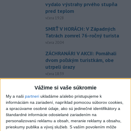
vydalo výstrahy prvého stupňa
pred teplom
včera 19:28
SMRŤ V HORÁCH: V Západných
Tatrách zomrel 76-ročný turista
včera 20:04
ZÁCHRANÁRI V AKCII: Pomáhali
dvom poľským turistkám, obe
utrpeli úrazy
včera 18:39
NEŠŤASTNÝ PÁD:Záchranári
Vážime si vaše súkromie
pomáhali 25-ročnej žene,
My a naši
partneri
ukladáme a/alebo pristupujeme k
skončila v nemocnici
informáciám na zariadení, napríklad pomocou súborov cookies,
včera 19:10
a spracúvame osobné údaje, ako sú jedinečné identifikátory a
štandardné informácie odosielané zariadením na
MLADÍK VYPADOL Z FERRATY:
personalizovanú reklamu a obsah, meranie reklamy a obsahu,
Na Skalke pri Kremnici
prieskumy publika a vývoj služieb.
S vaším povolením môže
zasahovali záchranári