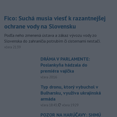
Fico: Suchá musia viesť k razantnejšej
ochrane vody na Slovensku
Podľa neho zmenená ústava a zákaz vývozu vody zo
Slovenska do zahraničia potrubím či cisternami nestačí.
včera 21:39
DRÁMA V PARLAMENTE:
Poslankyňa hádzala do
premiéra vajíčka
včera 20:16
Typ dronu, ktorý vybuchol v
Bulharsku, využíva ukrajinská
armáda
aktualizované
včera 18:43
,
včera 19:29
POZOR NA HARÚČAVY: SHMÚ