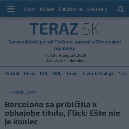
Index
Šport
Počasie
Publicistika
Slovensko
Zahranič
TERAZ
.SK
Spravodajský portál Tlačovej agentúry Slovenskej
republiky
Nedela
9. august 2026
Meniny má
Ľubomíra
Futbal
Hokej
KHL
NHL
Tenis
Tipos Extraliga
Niké 
< sekcia
Šport
Barcelona sa priblížila k
obhajobe titulu, Flick: Ešte nie
je koniec