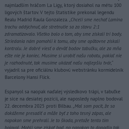
najmladším hráčom La Ligy, ktorý dosiahol na métu 100
ligových štartov. V tejto štatistike prekonal legendu
Realu Madrid Raula Gonzaleza.
„Chceli sme nechať Lamina
trochu oddýchnuť, ale stretnutie sa za stavu 2:1
zdramatizovalo. Všetko bolo o tom, aby sme získali tri body.
Striedania nám pomohli k tomu, aby sme opätovne získali
kontrolu. Je dobré viesť o deväť bodov tabuľku, ale za mňa
ešte nie je koniec. Musíme si urobiť našu robotu, pokiaľ nie
je rozhodnuté, tak musíme ukázať našu najlepšiu tvár,“
vyjadril sa pre oficiálnu klubovú webstránku kormidelník
Barcelony Hansi Flick.
Espanyol sa naopak naďalej výsledkovo trápi, v tabuľke
je síce na desiatej pozícii, ale naposledy naplno bodoval
22. decembra 2025 proti Bilbau.
„Mal som pocit, že sa
dokážeme presadiť a môže byť z toho tesný zápas, ale
napokon sme prehrali. Je to škoda, pretože tento tím
bojoval. Mohli sme získať bod, no napokon to dopadlo tak,