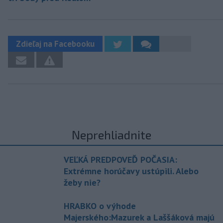
Zdieľaj na Facebooku
Neprehliadnite
VEĽKÁ PREDPOVEĎ POČASIA:
Extrémne horúčavy ustúpili. Alebo
žeby nie?
HRABKO o výhode
Majerského:Mazurek a Laššáková majú