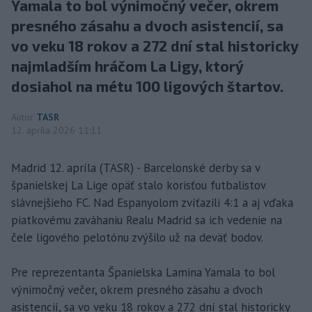
Yamala to bol výnimočný večer, okrem
presného zásahu a dvoch asistencií, sa
vo veku 18 rokov a 272 dní stal historicky
najmladším hráčom La Ligy, ktorý
dosiahol na métu 100 ligových štartov.
Autor
TASR
12. apríla 2026 11:11
Madrid 12. apríla (TASR) - Barcelonské derby sa v
španielskej La Lige opäť stalo korisťou futbalistov
slávnejšieho FC. Nad Espanyolom zvíťazili 4:1 a aj vďaka
piatkovému zaváhaniu Realu Madrid sa ich vedenie na
čele ligového pelotónu zvýšilo už na deväť bodov.
Pre reprezentanta Španielska Lamina Yamala to bol
výnimočný večer, okrem presného zásahu a dvoch
asistencií, sa vo veku 18 rokov a 272 dní stal historicky