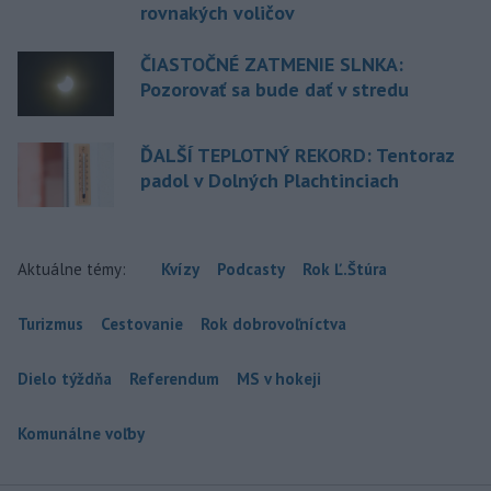
rovnakých voličov
ČIASTOČNÉ ZATMENIE SLNKA:
Pozorovať sa bude dať v stredu
ĎALŠÍ TEPLOTNÝ REKORD: Tentoraz
padol v Dolných Plachtinciach
Aktuálne témy:
Kvízy
Podcasty
Rok Ľ.Štúra
Turizmus
Cestovanie
Rok dobrovoľníctva
Dielo týždňa
Referendum
MS v hokeji
Komunálne voľby