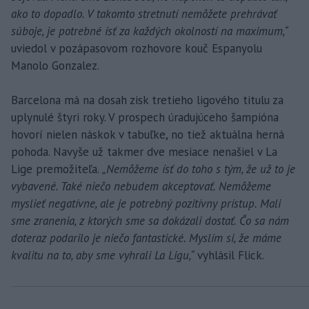
ako to dopadlo. V takomto stretnutí nemôžete prehrávať
súboje, je potrebné ísť za každých okolností na maximum,“
uviedol v pozápasovom rozhovore kouč Espanyolu
Manolo Gonzalez.
Barcelona má na dosah zisk tretieho ligového titulu za
uplynulé štyri roky. V prospech úradujúceho šampióna
hovorí nielen náskok v tabuľke, no tiež aktuálna herná
pohoda. Navyše už takmer dve mesiace nenašiel v La
Lige premožiteľa.
„Nemôžeme ísť do toho s tým, že už to je
vybavené. Také niečo nebudem akceptovať. Nemôžeme
myslieť negatívne, ale je potrebný pozitívny prístup. Mali
sme zranenia, z ktorých sme sa dokázali dostať. Čo sa nám
doteraz podarilo je niečo fantastické. Myslím si, že máme
kvalitu na to, aby sme vyhrali La Ligu,“
vyhlásil Flick.