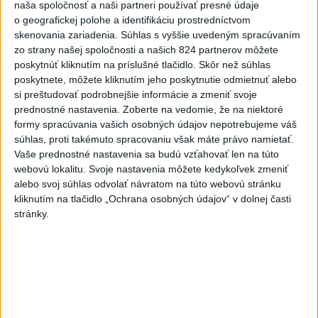
naša spoločnosť a naši partneri používať presné údaje
včera 17:19
o geografickej polohe a identifikáciu prostredníctvom
skenovania zariadenia. Súhlas s vyššie uvedeným spracúvaním
Omán: Rokovania o
zo strany našej spoločnosti a našich 824 partnerov môžete
Hormuzskom prielive sú
poskytnúť kliknutím na príslušné tlačidlo. Skôr než súhlas
pozitívne a konštruktívne
poskytnete, môžete kliknutím jeho poskytnutie odmietnuť alebo
včera 19:24
si preštudovať podrobnejšie informácie a zmeniť svoje
prednostné nastavenia.
Zoberte na vedomie, že na niektoré
STOVKY NASADENÝCH
formy spracúvania vašich osobných údajov nepotrebujeme váš
HASIČOV: Zasahujú pri lesnom
súhlas, proti takémuto spracovaniu však máte právo namietať.
požiari v Andalúzii
Vaše prednostné nastavenia sa budú vzťahovať len na túto
včera 17:13
webovú lokalitu. Svoje nastavenia môžete kedykoľvek zmeniť
alebo svoj súhlas odvolať návratom na túto webovú stránku
Práve teraz
kliknutím na tlačidlo „Ochrana osobných údajov“ v dolnej časti
stránky.
-
Okresný úrad (OÚ) Malacky vyhlásil v súvislosti s
21:43
požiarom
veľkého rozsahu vo Vojenskom obvode (VO) Záhorie
mimoriadnu situáciu. Jej vyhlásenie umožní v dotknutej lokalite
efektívnejšiu koordináciu nasadených síl a prostriedkov.
Viac
Videá a prenosy TASR TV