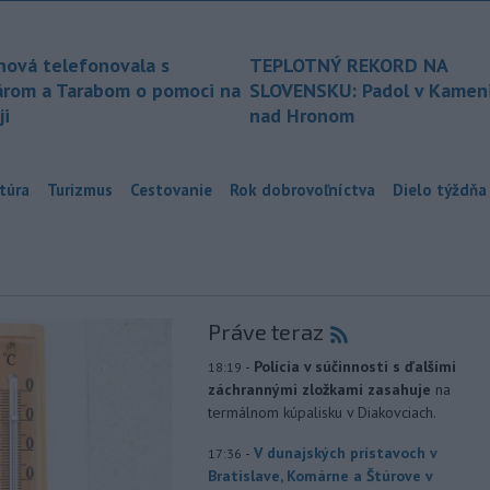
nová telefonovala s
TEPLOTNÝ REKORD NA
árom a Tarabom o pomoci na
SLOVENSKU: Padol v Kameni
ji
nad Hronom
túra
Turizmus
Cestovanie
Rok dobrovoľníctva
Dielo týždňa
Práve teraz
-
Polícia v súčinnosti s ďalšími
18:19
záchrannými zložkami zasahuje
na
termálnom kúpalisku v Diakovciach.
-
V dunajských prístavoch v
17:36
Bratislave, Komárne a Štúrove v