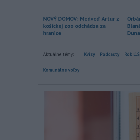
NOVÝ DOMOV: Medveď Artur z
Orbá
košickej zoo odchádza za
Blan
hranice
Duna
Aktuálne témy:
Kvízy
Podcasty
Rok Ľ.Š
Komunálne voľby