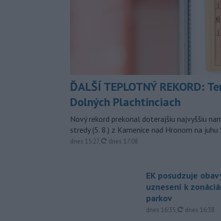
ĎALŠÍ TEPLOTNÝ REKORD: Ten
Dolných Plachtinciach
Nový rekord prekonal doterajšiu najvyššiu n
stredy (5. 8.) z Kamenice nad Hronom na juhu
aktualizované
dnes 15:27
,
dnes 17:08
EK posudzuje obavy
uznesení k zonáci
parkov
aktualizovan
dnes 16:35
,
dnes 16:38