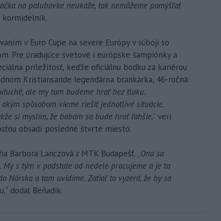
 hračka na palubovke neukáže, tak nemôžeme pomýšľať
 kormidelník.
ovaním v Euro Cupe na severe Európy v súboji so
m. Pre úradujúce svetové i európske šampiónky a
iálna príležitosť, keďže oficiálnu bodku za kariérou
odnom Kristiansande legendárna brankárka, 46-ročná
oduché, ale my tam budeme hrať bez tlaku.
akým spôsobom vieme riešiť jednotlivé situácie.
kže si myslím, že babám sa bude hrať ľahšie,
“ verí
tosťou obsadí posledné štvrté miesto.
yňa Barbora Lanczová z MTK Budapešť. „
Ona sa
. My s tým v podstate od nedele pracujeme a je to
do Nórska a tam uvidíme. Zatiaľ to vyzerá, že by sa
u,“
dodal Beňadik.