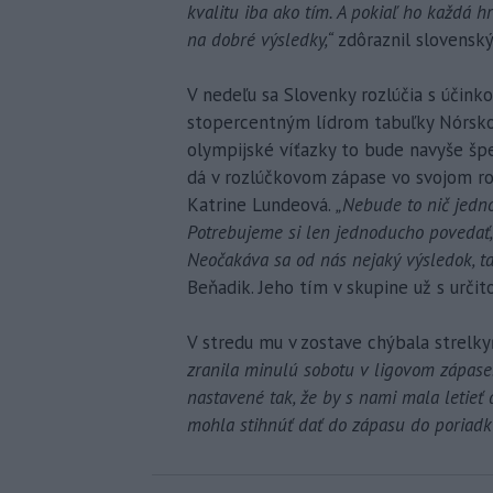
kvalitu iba ako tím. A pokiaľ ho každá
na dobré výsledky,“
zdôraznil slovenský
V nedeľu sa Slovenky rozlúčia s účink
stopercentným lídrom tabuľky Nórsko
olympijské víťazky to bude navyše špec
dá v rozlúčkovom zápase vo svojom r
Katrine Lundeová.
„Nebude to nič jedn
Potrebujeme si len jednoducho povedať, 
Neočakáva sa od nás nejaký výsledok, ta
Beňadik. Jeho tím v skupine už s urči
V stredu mu v zostave chýbala strelk
zranila minulú sobotu v ligovom zápase
nastavené tak, že by s nami mala letieť 
mohla stihnúť dať do zápasu do poriadk