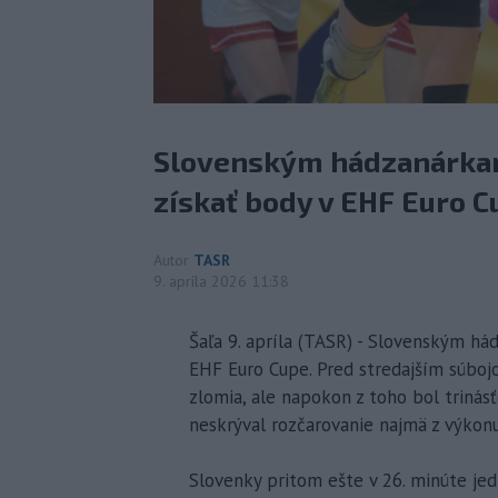
Slovenským hádzanárkam
získať body v EHF Euro C
Autor
TASR
9. apríla 2026 11:38
Šaľa 9. apríla (TASR) - Slovenským há
EHF Euro Cupe. Pred stredajším súbojom
zlomia, ale napokon z toho bol trinás
neskrýval rozčarovanie najmä z výkon
Slovenky pritom ešte v 26. minúte jedi