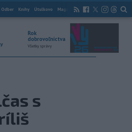
 Odber
Knihy
Útulkovo
Magazín
News Now
Archív
TASR
Rok
dobrovoľníctva
ky
Všetky správy
čas s
íliš