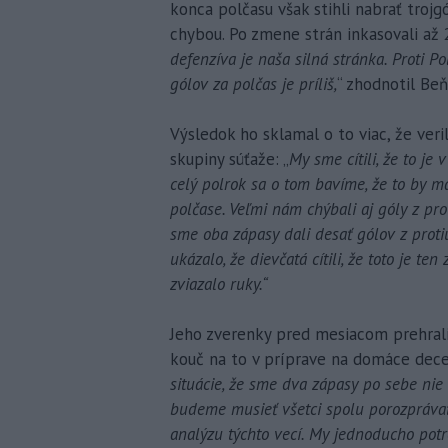
konca polčasu však stihli nabrať troj
chybou. Po zmene strán inkasovali až 2
defenzíva je naša silná stránka. Proti 
gólov za polčas je príliš,
“ zhodnotil Beň
Výsledok ho sklamal o to viac, že ver
skupiny súťaže: „
My sme cítili, že to je
celý polrok sa o tom bavíme, že to by
polčase. Veľmi nám chýbali aj góly z pr
sme oba zápasy dali desať gólov z protiút
ukázalo, že dievčatá cítili, že toto je te
zviazalo ruky.“
Jeho zverenky pred mesiacom prehrali
kouč na to v príprave na domáce de
situácie, že sme dva zápasy po sebe nie 
budeme musieť všetci spolu porozprávať
analýzu týchto vecí. My jednoducho pot