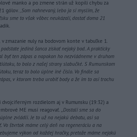
gólové manko a po zmene strán už kopili chybu za
1 gólov. „
Som nahnevaný, lebo ja si myslím, že
Poľsku sme to však vôbec neukázali, dostať doma 21
adik.
il v zmazanie nuly na bodovom konte v tabuľke 1.
 v podstate jediná šanca získať nejaký bod. A prakticky
 mal byť ten zápas a napokon ho nezvládneme v druhom
otiútoku, to bolo z našej strany slabučké. S Rumunskom
oku, teraz to bolo úplne iné číslo. Vo finále sa
n zápas, v ktorom treba urobiť body a že im to asi trochu
 dvojciferným rozdielom aj v Rumunsku (19:32) a
cembrové ME musí reagovať.
„Dostali sme sa do
úplne zvládli. Je to už na nejakú debatu, asi sa
. Vo štvrtok máme celý deň na regeneráciu a na
rebujeme výkon od každej hračky, pretože máme nejakú