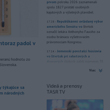
prvom
polroku 2026 zaznamenali
spolu 1827 pristátí osobných
kajutových a výletných plavidiel.
-
Republikánmi ovládaný výbor
17:28
amerického Senátu vo
štvrtok
označil lekára Anthonyho Fauciho za
osobu brániacu vyšetrovacím
toraz padol v
právomociam Kongresu.
-
Jemenskí povstalci húsíovia
17:14
vo štvrtok pri raketových a
ameranú hodnotu zo
dronových
útokoch zabili najmenej 38
 Slovenska.
príslušníkov vládnych síl a ďalších 29
Viac
zranili, uviedli pre agentúru AFP
zdroje zo zdravotníckych služieb.
Videá a prenosy
-
Európska komisia (EK)
16:35
 týkajúce sa
TASR TV
monitoruje situáciu a posudzuje
ám národných
všetky
vznesené obavy týkajúce sa
vládnych uznesení k zonáciám
é
národných parkov. Zároveň posudzuje