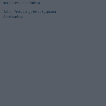
mu priniesol parašutista
Tatran Prešov angažoval Egypťana
Abdelsadeka