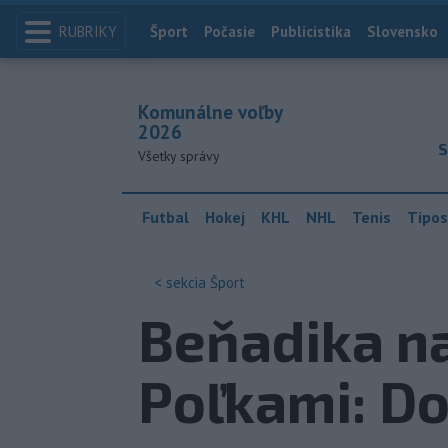
RUBRIKY
Index
Šport
Počasie
Publicistika
Slovensko
Komunálne voľby
2026
S
Všetky správy
Futbal
Hokej
KHL
NHL
Tenis
Tipos
< sekcia
Šport
Beňadika na
Poľkami: Dos