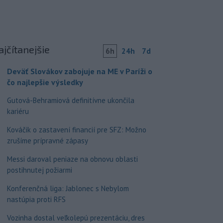
ajčítanejšie
6h
24h
7d
Deväť Slovákov zabojuje na ME v Paríži o
čo najlepšie výsledky
Gutová-Behramiová definitívne ukončila
kariéru
Kováčik o zastavení financií pre SFZ: Možno
zrušíme prípravné zápasy
Messi daroval peniaze na obnovu oblasti
postihnutej požiarmi
Konferenčná liga: Jablonec s Nebylom
nastúpia proti RFS
Vozinha dostal veľkolepú prezentáciu, dres