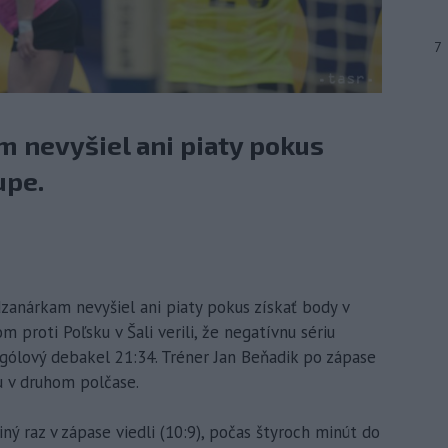
7
 nevyšiel ani piaty pokus
upe.
dzanárkam nevyšiel ani piaty pokus získať body v
 proti Poľsku v Šali verili, že negatívnu sériu
ťgólový debakel 21:34. Tréner Jan Beňadik po zápase
u v druhom polčase.
ný raz v zápase viedli (10:9), počas štyroch minút do