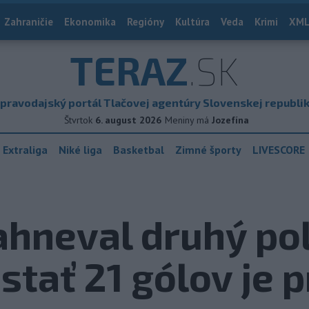
Zahraničie
Ekonomika
Regióny
Kultúra
Veda
Krimi
XML
TERAZ
.SK
pravodajský portál Tlačovej agentúry Slovenskej republi
Štvrtok
6. august 2026
Meniny má
Jozefína
 Extraliga
Niké liga
Basketbal
Zimné športy
LIVESCORE
hneval druhý pol
tať 21 gólov je pr