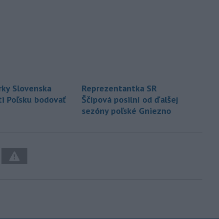
ky Slovenska
Reprezentantka SR
ti Poľsku bodovať
Ščípová posilní od ďalšej
sezóny poľské Gniezno