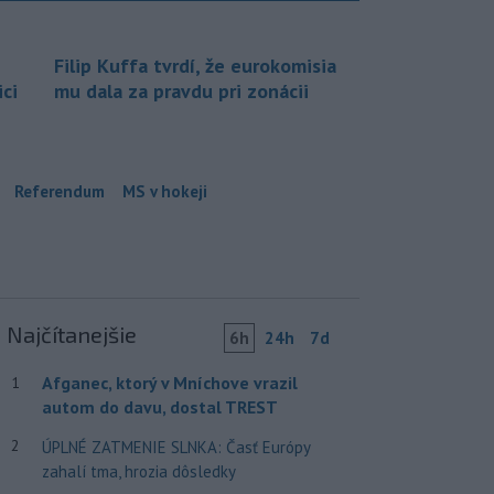
Filip Kuffa tvrdí, že eurokomisia
ci
mu dala za pravdu pri zonácii
Referendum
MS v hokeji
Najčítanejšie
6h
24h
7d
Afganec, ktorý v Mníchove vrazil
1
autom do davu, dostal TREST
2
ÚPLNÉ ZATMENIE SLNKA: Časť Európy
zahalí tma, hrozia dôsledky