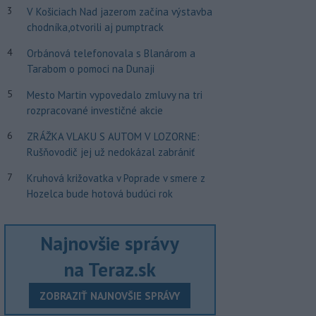
3
V Košiciach Nad jazerom začína výstavba
chodníka,otvorili aj pumptrack
4
Orbánová telefonovala s Blanárom a
Tarabom o pomoci na Dunaji
5
Mesto Martin vypovedalo zmluvy na tri
rozpracované investičné akcie
6
ZRÁŽKA VLAKU S AUTOM V LOZORNE:
Rušňovodič jej už nedokázal zabrániť
7
Kruhová križovatka v Poprade v smere z
Hozelca bude hotová budúci rok
Najnovšie správy
na Teraz.sk
ZOBRAZIŤ NAJNOVŠIE SPRÁVY