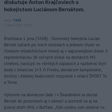
diskutuje Anton Krajčoviech s
hokejistom Luciánom Bernátom.
Autor
TASR
1. júna 2026 11:00
Bratislava 1. júna (TASR) - Slovenský hokejista Lucian
Bernát zažiaril po troch sezónach a jednom titule vo
fínskom mládežníckom hokeji aj v najcennejšom drese. S
reprezentáciou 18-ročných získal na domácich MS
striebro, nastúpil vo všetkých zápasoch a nazbieral štyri
body s bilanciou 1+3. O Fínsku, domácom šampionáte,
blízkej i ďalekej budúcnosti rozprával v relácii ŠPORT Tu
a Teraz.
Výkonmi na domácom ľade i v Škandinávii sa dostal
Bernát do pozornosti aj v zámorí a sústredí sa aj na
júnový draft NHL v Buffale.
„Túto sezónu som odohral vo