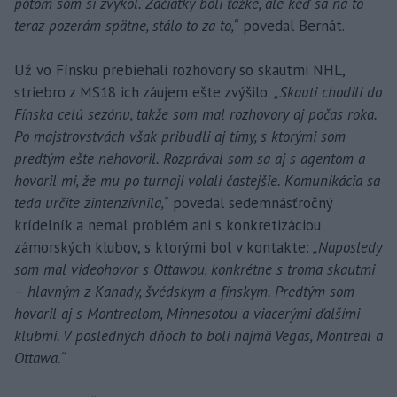
potom som si zvykol. Začiatky boli ťažké, ale keď sa na to
teraz pozerám spätne, stálo to za to,“
povedal Bernát.
Už vo Fínsku prebiehali rozhovory so skautmi NHL,
striebro z MS18 ich záujem ešte zvýšilo.
„Skauti chodili do
Fínska celú sezónu, takže som mal rozhovory aj počas roka.
Po majstrovstvách však pribudli aj tímy, s ktorými som
predtým ešte nehovoril. Rozprával som sa aj s agentom a
hovoril mi, že mu po turnaji volali častejšie. Komunikácia sa
teda určite zintenzívnila,“
povedal sedemnásťročný
krídelník a nemal problém ani s konkretizáciou
zámorských klubov, s ktorými bol v kontakte:
„Naposledy
som mal videohovor s Ottawou, konkrétne s troma skautmi
– hlavným z Kanady, švédskym a fínskym. Predtým som
hovoril aj s Montrealom, Minnesotou a viacerými ďalšími
klubmi. V posledných dňoch to boli najmä Vegas, Montreal a
Ottawa.“