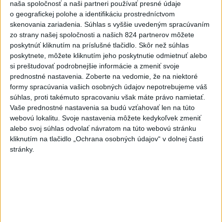
naša spoločnosť a naši partneri používať presné údaje
J. Božik: Financovanie samospráv nie
o geografickej polohe a identifikáciu prostredníctvom
je ich jediný problém
skenovania zariadenia. Súhlas s vyššie uvedeným spracúvaním
zo strany našej spoločnosti a našich 824 partnerov môžete
poskytnúť kliknutím na príslušné tlačidlo. Skôr než súhlas
OTESTUJTE SA: Rozumiete
poskytnete, môžete kliknutím jeho poskytnutie odmietnuť alebo
slovenským nárečiam? Tieto slová vás
si preštudovať podrobnejšie informácie a zmeniť svoje
potrápia
prednostné nastavenia.
Zoberte na vedomie, že na niektoré
formy spracúvania vašich osobných údajov nepotrebujeme váš
VEĽKÁ PREDPOVEĎ POČASIA:
súhlas, proti takémuto spracovaniu však máte právo namietať.
Extrémne horúčavy ustúpili. Alebo
Vaše prednostné nastavenia sa budú vzťahovať len na túto
webovú lokalitu. Svoje nastavenia môžete kedykoľvek zmeniť
žeby nie?
alebo svoj súhlas odvolať návratom na túto webovú stránku
kliknutím na tlačidlo „Ochrana osobných údajov“ v dolnej časti
HRABKO o výhode
stránky.
Majerského:Mazurek a Laššáková majú
rovnakých voličov
Aktuálne témy:
Kvízy
Podcasty
Rok Ľ.Štúra