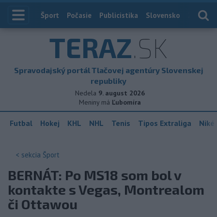
Index
Šport
Počasie
Publicistika
Slovensko
Zahranič
TERAZ
.SK
Spravodajský portál Tlačovej agentúry Slovenskej
republiky
Nedela
9. august 2026
Meniny má
Ľubomíra
Futbal
Hokej
KHL
NHL
Tenis
Tipos Extraliga
Niké 
< sekcia
Šport
BERNÁT: Po MS18 som bol v
kontakte s Vegas, Montrealom
či Ottawou