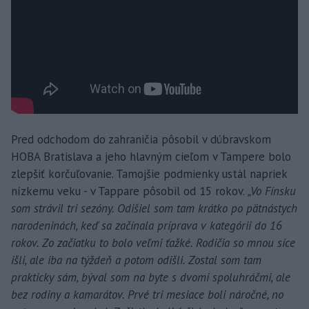
Pred odchodom do zahraničia pôsobil v dúbravskom
HOBA Bratislava a jeho hlavným cieľom v Tampere bolo
zlepšiť korčuľovanie. Tamojšie podmienky ustál napriek
nízkemu veku - v Tappare pôsobil od 15 rokov.
„Vo Fínsku
som strávil tri sezóny. Odišiel som tam krátko po pätnástych
narodeninách, keď sa začínala príprava v kategórii do 16
rokov. Zo začiatku to bolo veľmi ťažké. Rodičia so mnou síce
išli, ale iba na týždeň a potom odišli. Zostal som tam
prakticky sám, býval som na byte s dvomi spoluhráčmi, ale
bez rodiny a kamarátov. Prvé tri mesiace boli náročné, no