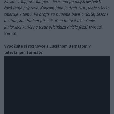
Fínsku, v Tappara Tampere. Teraz ma po majstrovstvách
čaká letná príprava. Koncom júna je draft NHL, takže všetko
smeruje k tomu. Po drafte sa budeme baviť o ďalšej sezóne
a o tom, kde budem pôsobiť. Bolo to také ukončenie
juniorskej kariéry a teraz prichádza ďalšia fáza,“
uviedol
Bernát.
Vypočujte si rozhovor s Luciánom Bernátom v
televíznom formáte