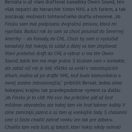
Bernáta si už vlani draftoval kanadský Owen Sound, ten
však nepatrí do hierarchie tímov NHL a ich fariem, a tak
zostávajú možnosti tohtoročného draftu otvorené.
„Vo
Fínsku som mal podpísanú dvojročnú zmluvu, ktorá mi
vypršala. Budúci rok by som sa chcel posunúť do Severnej
Ameriky – do Kanady, do CHL. Chcel by som si vyskúšať
kanadský štýl hokeja, tú súťaž a ďalej sa tam zlepšovať.
Vlani prebehol draft do CHL a vybral si ma tím Owen
Sound, takže ten má moje práva. S klubom som v kontakte,
ale zatiaľ nič nie je isté. Všetko sa uvidí v nasledujúcich
dňoch, možno až po drafte NHL, keď bude komunikácia o
novej sezóne intenzívnejšia,“
priblížil Bernát. Jednu silno
hokejovú krajinu tak pravdepodobne vymení za ďalšiu
:
„Vo Fínsku je to cítiť. Má síce iba približne päť až šesť
miliónov obyvateľov, ale hokej tam vie hrať takmer každý. V
zime zamŕzajú jazerá a sú tam aj vonkajšie ľady. S chalanmi
sme si často chodili zahrať vonku len tak pre zábavu.
Chodilo tam veľa ľudí, aj takých, ktorí hokej nikdy nehrali