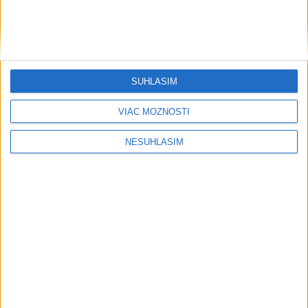
Sýria a Rusko sa dohodli na
budúcnosti vojenských základní v
Sýrii
dnes 15:08
Útoky húsíov v Jemene si vyžiadali najmenej štyri obete
SÚHLASÍM
VIAC MOŽNOSTÍ
Dobrindt: Nemecko čelí každý deň útokom v hybridnej vojne
NESÚHLASÍM
Pápež Lev XIV. vyzval na vytvorenie humanitárnych koridorov
v Sudáne
Ekonomika
Produkcia hydiny v Nemecku klesla v
1. polroku na deväťročné minimum
dnes 15:10