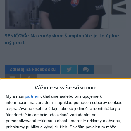
SENIČOVÁ: Na európskom šampionáte je to úplne
iný pocit
Zdieľaj na Facebooku
Vážime si vaše súkromie
My a naši
partneri
ukladáme a/alebo pristupujeme k
informáciám na zariadení, napríklad pomocou súborov cookies,
a spracúvame osobné údaje, ako sú jedinečné identifikátory a
štandardné informácie odosielané zariadením na
Neprehliadnite
personalizovanú reklamu a obsah, meranie reklamy a obsahu,
prieskumy publika a vývoj služieb.
S vaším povolením môže