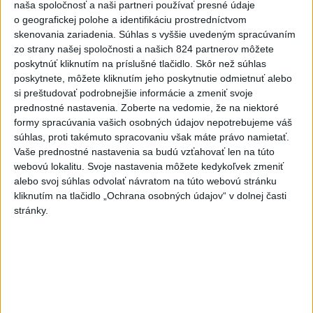
naša spoločnosť a naši partneri používať presné údaje
ČIASTOČNÉ ZATMENIE SLNKA:
o geografickej polohe a identifikáciu prostredníctvom
Pozorovať sa bude dať v stredu
skenovania zariadenia. Súhlas s vyššie uvedeným spracúvaním
zo strany našej spoločnosti a našich 824 partnerov môžete
poskytnúť kliknutím na príslušné tlačidlo. Skôr než súhlas
ĎALŠÍ TEPLOTNÝ REKORD: Tentoraz
poskytnete, môžete kliknutím jeho poskytnutie odmietnuť alebo
padol v Dolných Plachtinciach
si preštudovať podrobnejšie informácie a zmeniť svoje
prednostné nastavenia.
Zoberte na vedomie, že na niektoré
V Budapešti opäť padol teplotný
formy spracúvania vašich osobných údajov nepotrebujeme váš
rekord, tretí za päť týždňov
súhlas, proti takémuto spracovaniu však máte právo namietať.
Vaše prednostné nastavenia sa budú vzťahovať len na túto
webovú lokalitu. Svoje nastavenia môžete kedykoľvek zmeniť
VIDEO: Umelá inteligencia a robotika
alebo svoj súhlas odvolať návratom na túto webovú stránku
pomáhajú už aj záchranárom
kliknutím na tlačidlo „Ochrana osobných údajov“ v dolnej časti
stránky.
Aktuálne témy:
Kvízy
Podcasty
Rok Ľ.Štúra
Turizmus
Cestovanie
Rok dobrovoľníctva
Dielo týždňa
Referendum
MS v hokeji