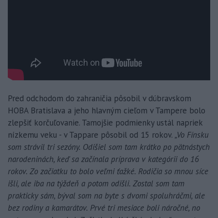
Pred odchodom do zahraničia pôsobil v dúbravskom
HOBA Bratislava a jeho hlavným cieľom v Tampere bolo
zlepšiť korčuľovanie. Tamojšie podmienky ustál napriek
nízkemu veku - v Tappare pôsobil od 15 rokov.
„Vo Fínsku
som strávil tri sezóny. Odišiel som tam krátko po pätnástych
narodeninách, keď sa začínala príprava v kategórii do 16
rokov. Zo začiatku to bolo veľmi ťažké. Rodičia so mnou síce
išli, ale iba na týždeň a potom odišli. Zostal som tam
prakticky sám, býval som na byte s dvomi spoluhráčmi, ale
bez rodiny a kamarátov. Prvé tri mesiace boli náročné, no