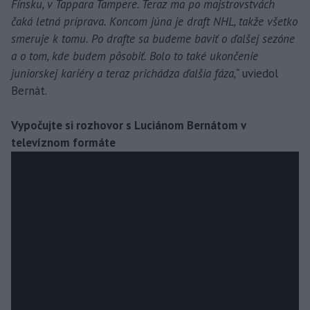
Fínsku, v Tappara Tampere. Teraz ma po majstrovstvách
čaká letná príprava. Koncom júna je draft NHL, takže všetko
smeruje k tomu. Po drafte sa budeme baviť o ďalšej sezóne
a o tom, kde budem pôsobiť. Bolo to také ukončenie
juniorskej kariéry a teraz prichádza ďalšia fáza,“
uviedol
Bernát.
Vypočujte si rozhovor s Luciánom Bernátom v
televíznom formáte