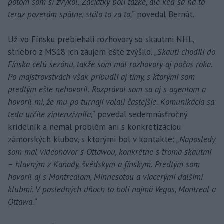
potom som si zvykol. Začiatky boli ťažké, ale keď sa na to
teraz pozerám spätne, stálo to za to,“
povedal Bernát.
Už vo Fínsku prebiehali rozhovory so skautmi NHL,
striebro z MS18 ich záujem ešte zvýšilo.
„Skauti chodili do
Fínska celú sezónu, takže som mal rozhovory aj počas roka.
Po majstrovstvách však pribudli aj tímy, s ktorými som
predtým ešte nehovoril. Rozprával som sa aj s agentom a
hovoril mi, že mu po turnaji volali častejšie. Komunikácia sa
teda určite zintenzívnila,“
povedal sedemnásťročný
krídelník a nemal problém ani s konkretizáciou
zámorských klubov, s ktorými bol v kontakte:
„Naposledy
som mal videohovor s Ottawou, konkrétne s troma skautmi
– hlavným z Kanady, švédskym a fínskym. Predtým som
hovoril aj s Montrealom, Minnesotou a viacerými ďalšími
klubmi. V posledných dňoch to boli najmä Vegas, Montreal a
Ottawa.“