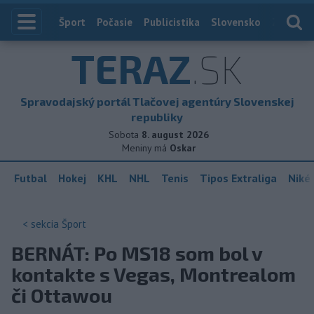
Index
Šport
Počasie
Publicistika
Slovensko
Zahranič
TERAZ
.SK
Spravodajský portál Tlačovej agentúry Slovenskej
republiky
Sobota
8. august 2026
Meniny má
Oskar
Futbal
Hokej
KHL
NHL
Tenis
Tipos Extraliga
Niké 
< sekcia
Šport
BERNÁT: Po MS18 som bol v
kontakte s Vegas, Montrealom
či Ottawou