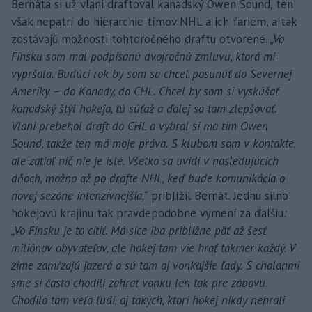
Bernáta si už vlani draftoval kanadský Owen Sound, ten
však nepatrí do hierarchie tímov NHL a ich fariem, a tak
zostávajú možnosti tohtoročného draftu otvorené.
„Vo
Fínsku som mal podpísanú dvojročnú zmluvu, ktorá mi
vypršala. Budúci rok by som sa chcel posunúť do Severnej
Ameriky – do Kanady, do CHL. Chcel by som si vyskúšať
kanadský štýl hokeja, tú súťaž a ďalej sa tam zlepšovať.
Vlani prebehol draft do CHL a vybral si ma tím Owen
Sound, takže ten má moje práva. S klubom som v kontakte,
ale zatiaľ nič nie je isté. Všetko sa uvidí v nasledujúcich
dňoch, možno až po drafte NHL, keď bude komunikácia o
novej sezóne intenzívnejšia,“
priblížil Bernát. Jednu silno
hokejovú krajinu tak pravdepodobne vymení za ďalšiu
:
„Vo Fínsku je to cítiť. Má síce iba približne päť až šesť
miliónov obyvateľov, ale hokej tam vie hrať takmer každý. V
zime zamŕzajú jazerá a sú tam aj vonkajšie ľady. S chalanmi
sme si často chodili zahrať vonku len tak pre zábavu.
Chodilo tam veľa ľudí, aj takých, ktorí hokej nikdy nehrali