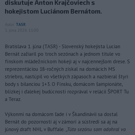
diskutuje Anton Krajčoviech s
hokejistom Luciánom Bernátom.
Autor
TASR
1. júna 2026 11:00
Bratislava 1. júna (TASR) - Slovenský hokejista Lucian
Bernát zažiaril po troch sezónach a jednom titule vo
fínskom mládežníckom hokeji aj v najcennejšom drese. S
reprezentáciou 18-ročných získal na domácich MS
striebro, nastúpil vo všetkých zápasoch a nazbieral štyri
body s bilanciou 1+3. O Fínsku, domácom šampionáte,
blízkej i ďalekej budúcnosti rozprával v relácii ŠPORT Tu
a Teraz.
Výkonmi na domácom ľade i v Škandinávii sa dostal
Bernát do pozornosti aj v zámorí a sústredí sa aj na
júnový draft NHL v Buffale.
„Túto sezónu som odohral vo