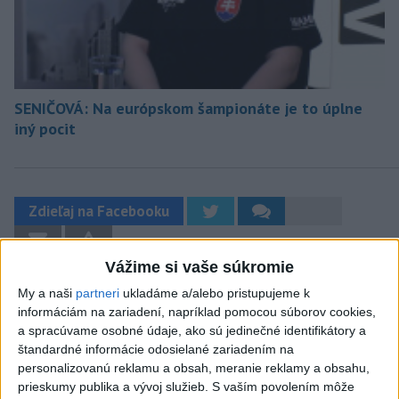
SENIČOVÁ: Na európskom šampionáte je to úplne
iný pocit
Zdieľaj na Facebooku
Vážime si vaše súkromie
My a naši
partneri
ukladáme a/alebo pristupujeme k
informáciám na zariadení, napríklad pomocou súborov cookies,
a spracúvame osobné údaje, ako sú jedinečné identifikátory a
štandardné informácie odosielané zariadením na
Neprehliadnite
personalizovanú reklamu a obsah, meranie reklamy a obsahu,
prieskumy publika a vývoj služieb.
S vaším povolením môže