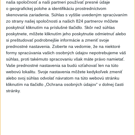
naša spoločnosť a naši partneri používať presné údaje
aktualizované
dnes 16:08
,
dnes 16:10
o geografickej polohe a identifikáciu prostredníctvom
skenovania zariadenia. Súhlas s vyššie uvedeným spracúvaním
Práve teraz
zo strany našej spoločnosti a našich 824 partnerov môžete
poskytnúť kliknutím na príslušné tlačidlo. Skôr než súhlas
-
Slovenská polícia prispela k objasneniu prípadu
16:08
poskytnete, môžete kliknutím jeho poskytnutie odmietnuť alebo
prevádzačstva,
ktorý sa podarilo ukončiť právoplatným odsúdením
si preštudovať podrobnejšie informácie a zmeniť svoje
páchateľa v Maďarsku.
prednostné nastavenia.
Zoberte na vedomie, že na niektoré
formy spracúvania vašich osobných údajov nepotrebujeme váš
Viac
súhlas, proti takémuto spracovaniu však máte právo namietať.
Videá a prenosy TASR TV
Vaše prednostné nastavenia sa budú vzťahovať len na túto
webovú lokalitu. Svoje nastavenia môžete kedykoľvek zmeniť
Deväť Slovákov zabojuje na ME v Paríži
alebo svoj súhlas odvolať návratom na túto webovú stránku
o čo najlepšie výsledky
kliknutím na tlačidlo „Ochrana osobných údajov“ v dolnej časti
stránky.
Viac
Najčítanejšie
6h
24h
7d
1