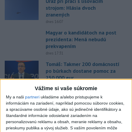
Úraz pri práci s lisovacím
strojom: Hlásia dvoch
zranených
dnes 16:07
Magyar o kandidátoch na post
prezidenta: Mená nebudú
prekvapením
dnes 17:31
Tomáš: Takmer 200 domácností
po búrkach dostane pomoc za
250.000 eur
dnes 12:53
Vážime si vaše súkromie
Slováci získali vo Vichy bronz,
My a naši
partneri
ukladáme a/alebo pristupujeme k
Lacko: Rastú talentovaní hráči
informáciám na zariadení, napríklad pomocou súborov cookies,
dnes 15:51
a spracúvame osobné údaje, ako sú jedinečné identifikátory a
štandardné informácie odosielané zariadením na
Abrahamová získala bronz v K1,
personalizovanú reklamu a obsah, meranie reklamy a obsahu,
prieskumy publika a vývoj služieb.
S vaším povolením môže
Záhorská piata