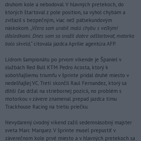
druhom kole a nebodoval. V hlavných pretekoch, do
ktorých štartoval z pole position, sa vyhol chybám a
zvíťazil s bezpečným, viac než päťsekundovým
náskokom.
„Včera som urobil malú chybu s veľkými
dôsledkami. Dnes som sa snažil dobre odštartovať, motorka
bola skvelá,“
citovala jazdca Aprilie agentúra AFP.
Lídrom šampionátu po prvom víkende je Španiel v
službách Red Bull KTM Pedro Acosta, ktorý k
sobotňajšiemu triumfu v šprinte pridal druhé miesto v
nedeľňajšej VC. Tretí skončil Raul Fernandez, ktorý sa
dlhší čas držal na striebornej pozícii, no problém s
motorkou v závere znamenal prepad jazdca tímu
Trackhouse Racing na tretiu priečku.
Nevydarený úvodný víkend zažil sedemnásobný majster
sveta Marc Marquez. V šprinte musel prepustiť v
záverečnom kole prvé miesto a v hlavných pretekoch sa