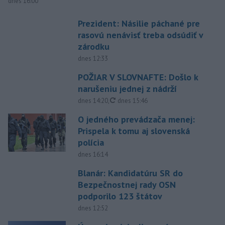
dnes 16:00
Prezident: Násilie páchané pre
rasovú nenávisť treba odsúdiť v
zárodku
dnes 12:33
POŽIAR V SLOVNAFTE: Došlo k
narušeniu jednej z nádrží
aktualizované
dnes 14:20
,
dnes 15:46
O jedného prevádzača menej:
Prispela k tomu aj slovenská
polícia
dnes 16:14
Blanár: Kandidatúru SR do
Bezpečnostnej rady OSN
podporilo 123 štátov
dnes 12:52