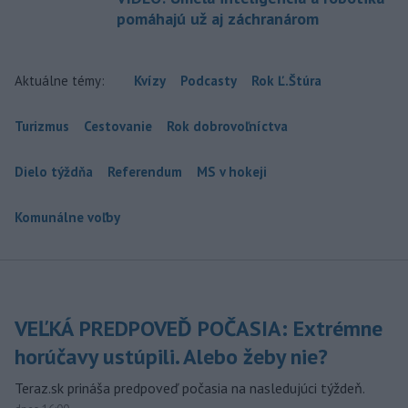
pomáhajú už aj záchranárom
Aktuálne témy:
Kvízy
Podcasty
Rok Ľ.Štúra
Turizmus
Cestovanie
Rok dobrovoľníctva
Dielo týždňa
Referendum
MS v hokeji
Komunálne voľby
VEĽKÁ PREDPOVEĎ POČASIA: Extrémne
horúčavy ustúpili. Alebo žeby nie?
Teraz.sk prináša predpoveď počasia na nasledujúci týždeň.