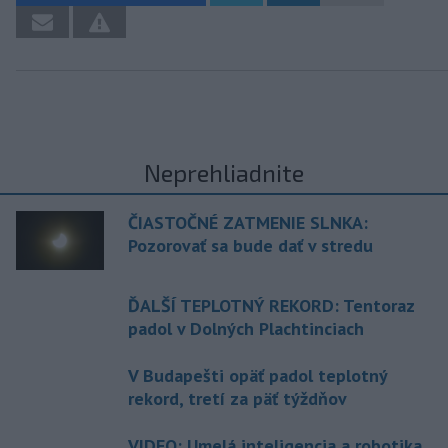
Neprehliadnite
ČIASTOČNÉ ZATMENIE SLNKA:
Pozorovať sa bude dať v stredu
ĎALŠÍ TEPLOTNÝ REKORD: Tentoraz
padol v Dolných Plachtinciach
V Budapešti opäť padol teplotný
rekord, tretí za päť týždňov
VIDEO: Umelá inteligencia a robotika