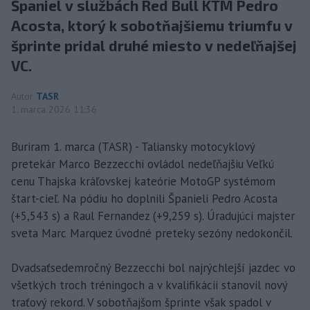
Španiel v službách Red Bull KTM Pedro
Acosta, ktorý k sobotňajšiemu triumfu v
šprinte pridal druhé miesto v nedeľňajšej
VC.
Autor
TASR
1. marca 2026 11:36
Buriram 1. marca (TASR) - Taliansky motocyklový
pretekár Marco Bezzecchi ovládol nedeľňajšiu Veľkú
cenu Thajska kráľovskej kateórie MotoGP systémom
štart-cieľ. Na pódiu ho doplnili Španieli Pedro Acosta
(+5,543 s) a Raul Fernandez (+9,259 s). Úradujúci majster
sveta Marc Marquez úvodné preteky sezóny nedokončil.
Dvadsaťsedemročný Bezzecchi bol najrýchlejší jazdec vo
všetkých troch tréningoch a v kvalifikácii stanovil nový
traťový rekord. V sobotňajšom šprinte však spadol v