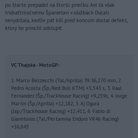
po štarte prepadol na štvrtú priečku. Ani tá však
tridsaťtriročnému Španielovi v službách Ducati
nevydržala, keďže päť kôl pred koncom dostal defekt,
ktorý ho prinútil odstúpiť.
VC Thajska - MotoGP:
1. Marco Bezzecchi (Tal./Aprilia) 39:36,270 min, 2.
Pedro Acosta (Šp./Red Bull KTM) +5,543 s, 3. Raul
Fernandez (Šp./Trackhouse Racing) +9,259s, 4. Jorge
Martin (Šp./Aprilia) +12,182, 5. Aj Ogura
(Jap./Trackhouse Racing) +12,411, 6. Fabio di
Gianntonio (Tal./Pertamina Enduro VR46 Racing)
+16,845