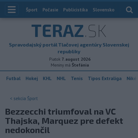
Index
Šport
Počasie
Publicistika
Slovensko
Zahranič
TERAZ
.SK
Spravodajský portál Tlačovej agentúry Slovenskej
republiky
Piatok
7. august 2026
Meniny má
Štefánia
Futbal
Hokej
KHL
NHL
Tenis
Tipos Extraliga
Niké 
< sekcia
Šport
Bezzecchi triumfoval na VC
Thajska, Marquez pre defekt
nedokončil