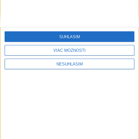
....
....
SÚHLASÍM
VIAC MOŽNOSTÍ
NESÚHLASÍM
....