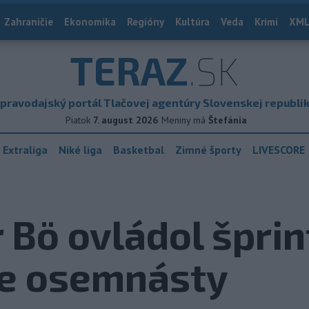
Zahraničie
Ekonomika
Regióny
Kultúra
Veda
Krimi
XML
TERAZ
.SK
pravodajský portál Tlačovej agentúry Slovenskej republi
Piatok
7. august 2026
Meniny má
Štefánia
 Extraliga
Niké liga
Basketbal
Zimné športy
LIVESCORE
r Bö ovládol špri
 je osemnásty