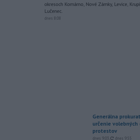
okresoch Komárno, Nové Zámky, Levice, Krupin
Lučenec.
dnes 8:08
Generálna prokurat
určenie volebných
protestov
aktualizované
dnes 9:03
,
dnes 9:55