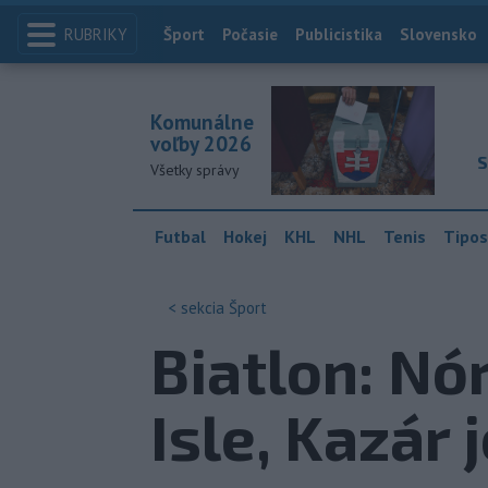
RUBRIKY
Index
Šport
Počasie
Publicistika
Slovensko
Komunálne
voľby 2026
S
Všetky správy
Futbal
Hokej
KHL
NHL
Tenis
Tipos
< sekcia
Šport
Biatlon: Nó
Isle, Kazár