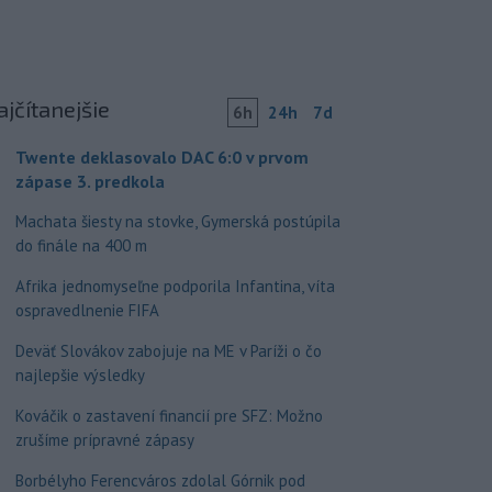
ajčítanejšie
6h
24h
7d
Twente deklasovalo DAC 6:0 v prvom
zápase 3. predkola
Machata šiesty na stovke, Gymerská postúpila
do finále na 400 m
Afrika jednomyseľne podporila Infantina, víta
ospravedlnenie FIFA
Deväť Slovákov zabojuje na ME v Paríži o čo
najlepšie výsledky
Kováčik o zastavení financií pre SFZ: Možno
zrušíme prípravné zápasy
Borbélyho Ferencváros zdolal Górnik pod