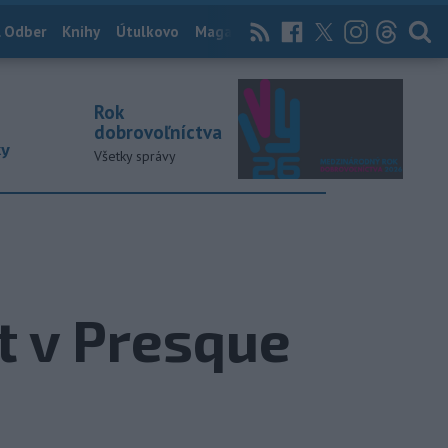
 Odber
Knihy
Útulkovo
Magazín
News Now
Archív
TASR
Rok
dobrovoľníctva
ky
Všetky správy
nt v Presque