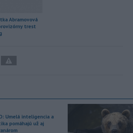
stka Abramovová
provizórny trest
g
O: Umelá inteligencia a
tika pomáhajú už aj
ranárom