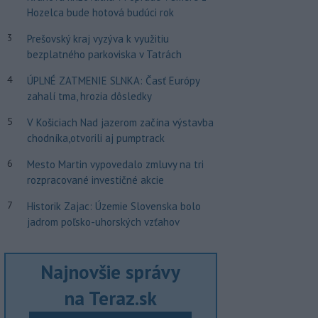
Hozelca bude hotová budúci rok
3
Prešovský kraj vyzýva k využitiu
bezplatného parkoviska v Tatrách
4
ÚPLNÉ ZATMENIE SLNKA: Časť Európy
zahalí tma, hrozia dôsledky
5
V Košiciach Nad jazerom začína výstavba
chodníka,otvorili aj pumptrack
6
Mesto Martin vypovedalo zmluvy na tri
rozpracované investičné akcie
7
Historik Zajac: Územie Slovenska bolo
jadrom poľsko-uhorských vzťahov
Najnovšie správy
na Teraz.sk