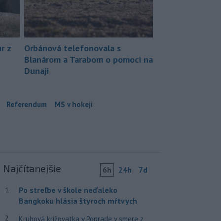
r z
Orbánová telefonovala s
Blanárom a Tarabom o pomoci na
Dunaji
Referendum
MS v hokeji
Najčítanejšie
6h
24h
7d
Po streľbe v škole neďaleko
1
Bangkoku hlásia štyroch mŕtvych
2
Kruhová križovatka v Poprade v smere z