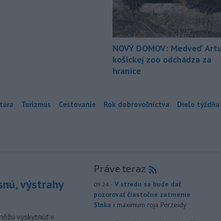
NOVÝ DOMOV: Medveď Artu
košickej zoo odchádza za
hranice
túra
Turizmus
Cestovanie
Rok dobrovoľníctva
Dielo týždňa
Práve teraz
snú, výstrahy
-
V stredu sa bude dať
09:24
pozorovať čiastočné zatmenie
Slnka i
maximum roja Perzeidy
môžu vyskytnúť v