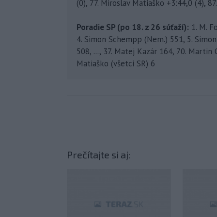
(0), 77. Miroslav Matiaško +3:44,0 (4), 87
Poradie SP (po 18. z 26 súťaží):
1. M. Fo
4. Simon Schempp (Nem.) 551, 5. Simon 
508, ..., 37. Matej Kazár 164, 70. Martin
Matiaško (všetci SR) 6
Prečítajte si aj: