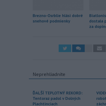
Brezno-Osrblie hlási dobré
Biatloni
snehové podmienky
dostala 
za dopin
Neprehliadnite
ĎALŠÍ TEPLOTNÝ REKORD:
VIDE
Tentoraz padol v Dolných
robo
Plachtinciach
zách