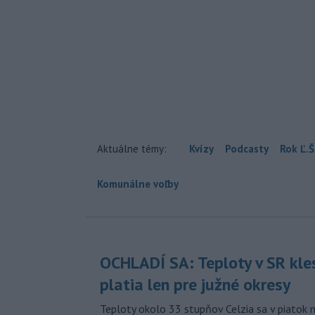
Aktuálne témy:
Kvízy
Podcasty
Rok Ľ.Š
Komunálne voľby
OCHLADÍ SA: Teploty v SR kle
platia len pre južné okresy
Teploty okolo 33 stupňov Celzia sa v piatok 