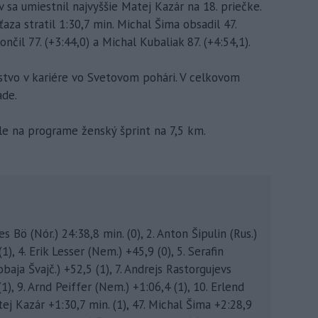
a umiestnil najvyššie Matej Kazár na 18. priečke.
aza stratil 1:30,7 min. Michal Šima obsadil 47.
nčil 77. (+3:44,0) a Michal Kubaliak 87. (+4:54,1).
enstvo v kariére vo Svetovom pohári. V celkovom
ade.
sle na programe ženský šprint na 7,5 km.
 Bö (Nór.) 24:38,8 min. (0), 2. Anton Šipulin (Rus.)
1), 4. Erik Lesser (Nem.) +45,9 (0), 5. Serafin
baja Švajč.) +52,5 (1), 7. Andrejs Rastorgujevs
 (1), 9. Arnd Peiffer (Nem.) +1:06,4 (1), 10. Erlend
atej Kazár +1:30,7 min. (1), 47. Michal Šima +2:28,9