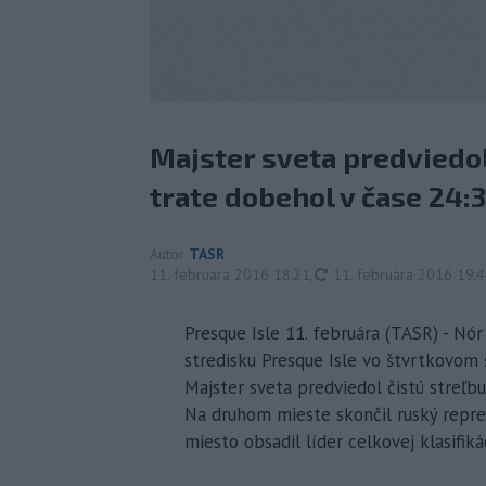
Majster sveta predviedol 
trate dobehol v čase 24:3
Autor
TASR
aktualizované
11. februára 2016 18:21
,
11. februára 2016 19:
Presque Isle 11. februára (TASR) - N
stredisku Presque Isle vo štvrtkovom 
Majster sveta predviedol čistú streľb
Na druhom mieste skončil ruský reprez
miesto obsadil líder celkovej klasifik