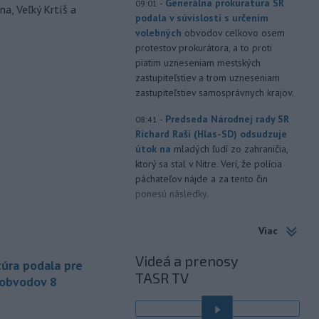
-
Generálna prokuratúra SR
09:01
a, Veľký Krtíš a
podala v súvislosti s určením
volebných
obvodov celkovo osem
protestov prokurátora, a to proti
piatim uzneseniam mestských
zastupiteľstiev a trom uzneseniam
zastupiteľstiev samosprávnych krajov.
-
Predseda Národnej rady SR
08:41
Richard Raši (Hlas-SD) odsudzuje
útok na
mladých ľudí zo zahraničia,
ktorý sa stal v Nitre. Verí, že polícia
páchateľov nájde a za tento čin
ponesú následky.
-
Teploty na Slovensku v
08:08
Viac
piatok klesnú. Výstrahy prvého
stupňa platia
len pre južné okresy.
Videá a prenosy
úra podala pre
Informuje o tom Slovenský
TASR TV
hydrometeorologický ústav (SHMÚ) na
 obvodov 8
svojom webe. V Košickom kraji varuje
pred silným vetrom.