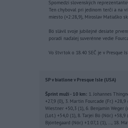
Spomedzi slovenských reprezentantov s
Ten chyboval pri jedinom terči a na víť
miesto (+2:28,9), Miroslav Matiaško sko
Bö slávil svoje jubilejné desiate prv
poradí naďalej suverénne vedie Fourc
Vo štvrtok o 18.40 SEČ je v Presque I
SP v biatlone v Presque Isle (USA)
Šprint muži - 10 km:
1. Johannes Thingnes
+27,9 (0), 3. Martin Fourcade (Fr.) +28,9 (
Wiestner +50,3 (1), 6. Benjamin Weger (o
(Lot.) +54,0 (1), 8. Tarjei Bö (Nór.) +58,9
Bjöntegaard (Nór.) +1:07,1 (1), ..., 18. M