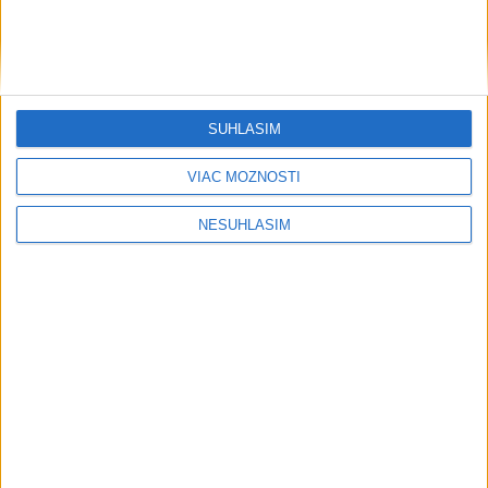
....
SÚHLASÍM
VIAC MOŽNOSTÍ
NESÚHLASÍM
Neprehliadnite