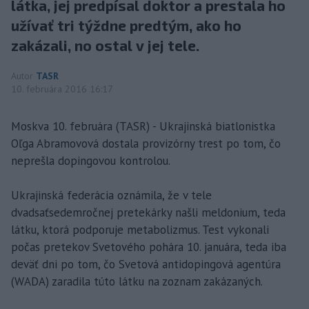
látka, jej predpísal doktor a prestala ho
užívať tri týždne predtým, ako ho
zakázali, no ostal v jej tele.
Autor
TASR
10. februára 2016 16:17
Moskva 10. februára (TASR) - Ukrajinská biatlonistka
Oľga Abramovová dostala provizórny trest po tom, čo
neprešla dopingovou kontrolou.
Ukrajinská federácia oznámila, že v tele
dvadsaťsedemročnej pretekárky našli meldonium, teda
látku, ktorá podporuje metabolizmus. Test vykonali
počas pretekov Svetového pohára 10. januára, teda iba
deväť dni po tom, čo Svetová antidopingová agentúra
(WADA) zaradila túto látku na zoznam zakázaných.