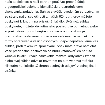
naša spoločnosť a naši partneri používať presné údaje
o geografickej polohe a identifikáciu prostredníctvom
skenovania zariadenia. Súhlas s vyššie uvedeným spracúvaním
Zobraziť viac
Info
zo strany našej spoločnosti a našich 824 partnerov môžete
poskytnúť kliknutím na príslušné tlačidlo. Skôr než súhlas
poskytnete, môžete kliknutím jeho poskytnutie odmietnuť alebo
Najnovšie videá
Najsledovanejšie videá
si preštudovať podrobnejšie informácie a zmeniť svoje
prednostné nastavenia.
Zoberte na vedomie, že na niektoré
Kontrolný deň na Spišskom hrade
formy spracúvania vašich osobných údajov nepotrebujeme váš
potvrdil výrazný pokrok...
súhlas, proti takémuto spracovaniu však máte právo namietať.
dnes 18:09
|
Ministerstvo kultúry SR
|
16
Vaše prednostné nastavenia sa budú vzťahovať len na túto
zobrazení
webovú lokalitu. Svoje nastavenia môžete kedykoľvek zmeniť
alebo svoj súhlas odvolať návratom na túto webovú stránku
⁉️FICO, KDE STE⁉️ČO TIE VAŠE DRÍSTY
kliknutím na tlačidlo „Ochrana osobných údajov“ v dolnej časti
O BENZÍNE⁉️VŠETKÝCH...
stránky.
dnes 17:02
|
Jakab Július
|
4220
zobrazení
Taraba: Rozvíjame všetky kúty
Slovenska
dnes 16:57
|
Taraba Tomáš
|
3227
zobrazení
Najnovšie statusy štátnych inštitúcií