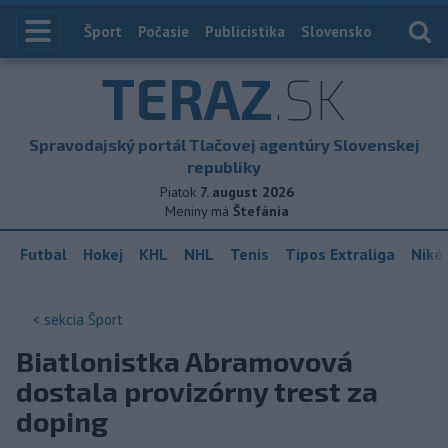
Index
Šport
Počasie
Publicistika
Slovensko
Zahranič
TERAZ
.SK
Spravodajský portál Tlačovej agentúry Slovenskej
republiky
Piatok
7. august 2026
Meniny má
Štefánia
Futbal
Hokej
KHL
NHL
Tenis
Tipos Extraliga
Niké 
< sekcia
Šport
Biatlonistka Abramovová
dostala provizórny trest za
doping