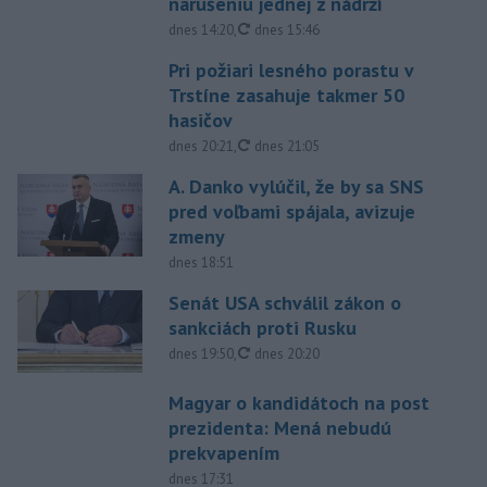
narušeniu jednej z nádrží
aktualizované
dnes 14:20
,
dnes 15:46
Pri požiari lesného porastu v
Trstíne zasahuje takmer 50
hasičov
aktualizované
dnes 20:21
,
dnes 21:05
A. Danko vylúčil, že by sa SNS
pred voľbami spájala, avizuje
zmeny
dnes 18:51
Senát USA schválil zákon o
sankciách proti Rusku
aktualizované
dnes 19:50
,
dnes 20:20
Magyar o kandidátoch na post
prezidenta: Mená nebudú
prekvapením
dnes 17:31