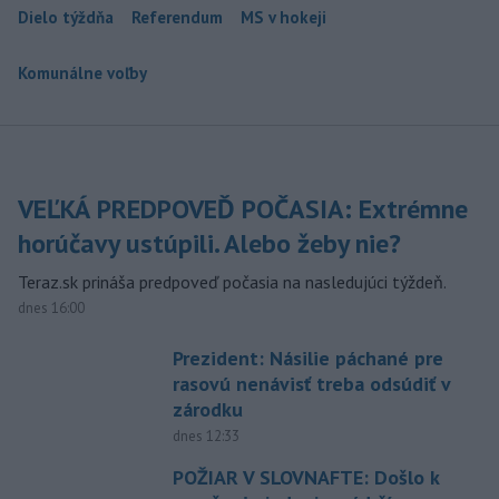
Dielo týždňa
Referendum
MS v hokeji
Komunálne voľby
VEĽKÁ PREDPOVEĎ POČASIA: Extrémne
horúčavy ustúpili. Alebo žeby nie?
Teraz.sk prináša predpoveď počasia na nasledujúci týždeň.
dnes 16:00
Prezident: Násilie páchané pre
rasovú nenávisť treba odsúdiť v
zárodku
dnes 12:33
POŽIAR V SLOVNAFTE: Došlo k