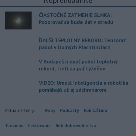
ČIASTOČNÉ ZATMENIE SLNKA:
Pozorovať sa bude dať v stredu
ĎALŠÍ TEPLOTNÝ REKORD: Tentoraz
padol v Dolných Plachtinciach
V Budapešti opäť padol teplotný
rekord, tretí za päť týždňov
VIDEO: Umelá inteligencia a robotika
pomáhajú už aj záchranárom
Aktuálne témy:
Kvízy
Podcasty
Rok Ľ.Štúra
Turizmus
Cestovanie
Rok dobrovoľníctva