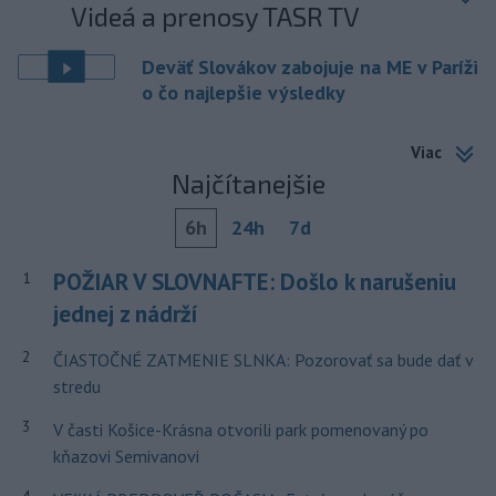
Videá a prenosy TASR TV
Deväť Slovákov zabojuje na ME v Paríži
o čo najlepšie výsledky
Viac
Najčítanejšie
6h
24h
7d
POŽIAR V SLOVNAFTE: Došlo k narušeniu
1
jednej z nádrží
2
ČIASTOČNÉ ZATMENIE SLNKA: Pozorovať sa bude dať v
stredu
3
V časti Košice-Krásna otvorili park pomenovaný po
kňazovi Semivanovi
4