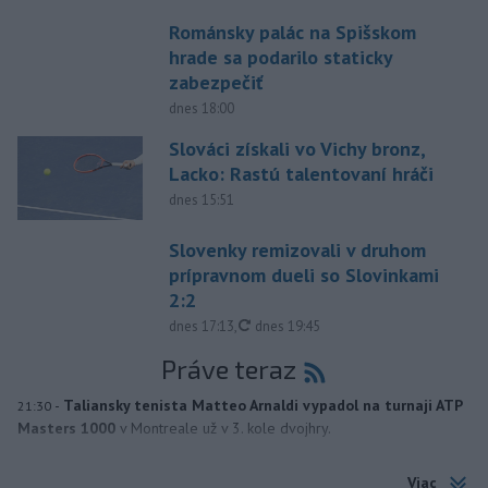
Románsky palác na Spišskom
hrade sa podarilo staticky
zabezpečiť
dnes 18:00
Slováci získali vo Vichy bronz,
Lacko: Rastú talentovaní hráči
dnes 15:51
Slovenky remizovali v druhom
prípravnom dueli so Slovinkami
2:2
aktualizované
dnes 17:13
,
dnes 19:45
Práve teraz
-
Taliansky tenista Matteo Arnaldi vypadol na turnaji ATP
21:30
Masters 1000
v Montreale už v 3. kole dvojhry.
Viac