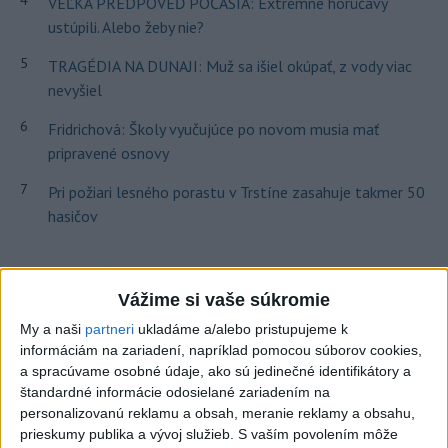
VEĽKÁ PREDPOVEĎ POČASIA: Extrémne horúčavy
ustúpili. Alebo žeby nie?
5
TRAGÉDIA NA DUNAJI: Muž sa išiel okúpať, z vody viac
nevyšiel
6
Fridrichová: Školy vyučujúce po novom musia mať
pripravené osnovy
7
Pri požiari lesného porastu v Trstíne zasahuje takmer 50
hasičov
Najnovšie správy na Teraz.sk
Vážime si vaše súkromie
Vyhlásenia
My a naši
partneri
ukladáme a/alebo pristupujeme k
Priame prenosy z Národnej rady SR
informáciám na zariadení, napríklad pomocou súborov cookies,
a spracúvame osobné údaje, ako sú jedinečné identifikátory a
štandardné informácie odosielané zariadením na
personalizovanú reklamu a obsah, meranie reklamy a obsahu,
prieskumy publika a vývoj služieb.
S vaším povolením môže
Politika na sociálnych sieťach