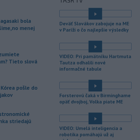
TASR TV
krajiny.
-
Pri výbuchu jadrovej bomby v
08:19
agasaki bola
japonskom meste Nagasaki 9.
Deväť Slovákov zabojuje na ME
augusta 1945
zomrelo
ošime,no menej
v Paríži o čo najlepšie výsledky
bezprostredne približne 39.000 ľudí,
do konca roka potom podľa odhadov
až okolo 60.000-80.000. V rozhovore
pri príležitosti 81. výročia tejto
zumiete
VIDEO: Pri pamätníku Hartmuta
udalosti to uviedol jadrový fyzik
am? Tieto slová
Tautza odhalili nové
Venhart.
informačné tabule
-
Americký Imigračný a colný
07:52
úrad (ICE) do konca augusta
 Kórea pošle do
dokončí
zavádzanie kamier pre
jakov
Forsterovú čaká v Birminghame
svojich príslušníkov teréne, uviedol v
opäť dvojboj, Volka piate ME
sobotu úradujúci riaditeľ ICE David
Venturella. To, či sa zábery z operácií
astronomické
agentov dostanú na verejnosť, bude
nka striedajú
závisieť od ICE.
VIDEO: Umelá inteligencia a
robotika pomáhajú už aj
-
Najmenej 21 ľudí zahynulo
07:29