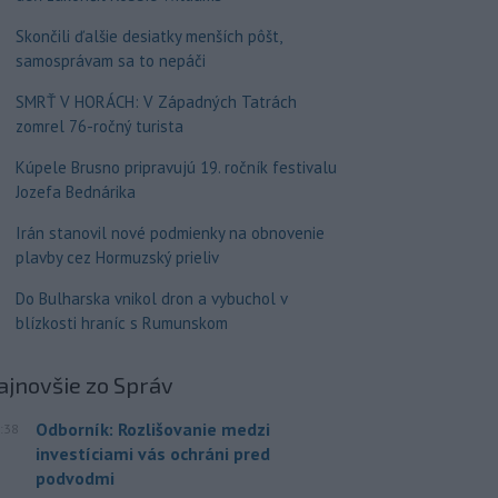
Skončili ďalšie desiatky menších pôšt,
samosprávam sa to nepáči
SMRŤ V HORÁCH: V Západných Tatrách
zomrel 76-ročný turista
Kúpele Brusno pripravujú 19. ročník festivalu
Jozefa Bednárika
Irán stanovil nové podmienky na obnovenie
plavby cez Hormuzský prieliv
Do Bulharska vnikol dron a vybuchol v
blízkosti hraníc s Rumunskom
ajnovšie
zo Správ
Odborník: Rozlišovanie medzi
:38
investíciami vás ochráni pred
podvodmi