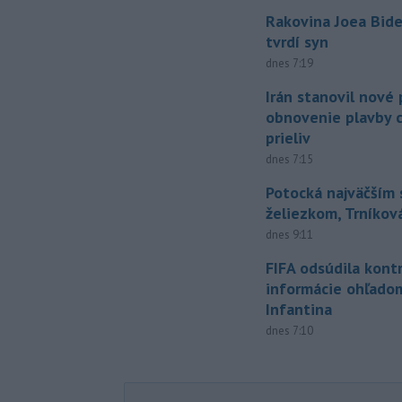
Rakovina Joea Bide
tvrdí syn
dnes 7:19
Irán stanovil nové
obnovenie plavby 
prieliv
dnes 7:15
Potocká najväčším
želiezkom, Trníková
dnes 9:11
FIFA odsúdila kont
informácie ohľado
Infantina
dnes 7:10