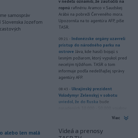
v nedeľu oznámili, že zaútočili na
ropnú
rafinériu Aramco v Saudskej
Arábii na pobreží Červeného mora.
orme samospráv
Upozornila na to agentúra AFP, píše
cí Slovenska Jozefom
TASR.
dcastových
-
Indonézske orgány uzavreli
09:21
prístup do národného parku na
ostrove
Jáva, kde hasiči bojujú s
lesným požiarom, ktorý vypukol pred
necelým týždňom. TASR o tom
informuje podľa nedeľňajšej správy
agentúry AFP.
-
Ukrajinský prezident
08:43
Volodymyr Zelenskyj v sobotu
uviedol, že do Ruska
bude
nasadených 30.000 - 50.000 vojakov
zo Severnej Kórey. Pchjongjang podľa
Viac
jeho slov „študuje túto vojnu“ medzi
Ruskom a Ukrajinou a mohol by
Videá a prenosy
o alebo len malá
predstavovať hrozbu pre ázijské