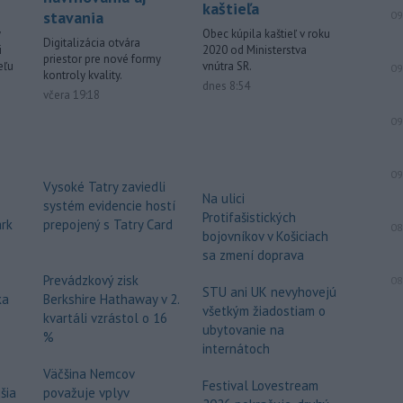
kaštieľa
stavania
09
-
Building Information
19:17
Obec kúpila kaštieľ v roku
y
Digitalizácia otvára
Modeling) už nie je vízia
2020 od Ministerstva
i
priestor pre nové formy
vnútra SR.
eľu
budúcnosti, ale zásadne
mení
09
kontroly kvality.
dnes 8:54
spôsob navrhovania, koordinovania aj
včera 19:18
stavania.
09
Viac >
09
Vysoké Tatry zaviedli
Na ulici
systém evidencie hostí
Protifašistických
ark
prepojený s Tatry Card
08
bojovníkov v Košiciach
sa zmení doprava
Prevádzkový zisk
08
STU ani UK nevyhovejú
ka
Berkshire Hathaway v 2.
všetkým žiadostiam o
kvartáli vzrástol o 16
ubytovanie na
%
internátoch
Väčšina Nemcov
Festival Lovestream
šia
považuje vplyv