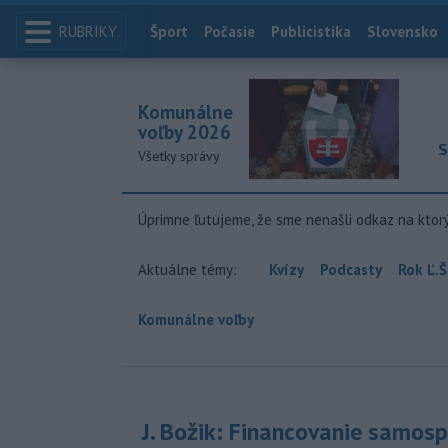
RUBRIKY
Index
Šport
Počasie
Publicistika
Slovensko
Komunálne
voľby 2026
S
Všetky správy
Úprimne ľutujeme, že sme nenašli odkaz na ktor
Aktuálne témy:
Kvízy
Podcasty
Rok Ľ.Š
Komunálne voľby
J. Božik: Financovanie samospr