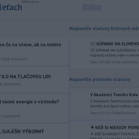
ktorej cieľom je stabilizovať región
sieťach
zmietaný vojnou na Blízkom východe.
-
Okresný úrad (OÚ) Malacky
21:43
vyhlásil v súvislosti s požiarom
Najnovšie statusy štátnych inšt
veľkého rozsahu vo Vojenskom
obvode (VO) Záhorie mimoriadnu
🏊‍♀ KÚPANIE NA SLOVENSK
bo čo sa stane, ak sa niekto
situáciu. Jej vyhlásenie umožní v
🏊‍♀ KÚPANIE NA SLOVENSKU: 
dotknutej lokalite efektívnejšiu
kúpacej sezóny vám v letnom
koordináciu nasadených síl a
|
5416
zobrazení
dnes 07:00
|
Úrad verejného 
prostriedkov.
TILO NA TLAČOVKU LXV.
-
Drastické suchá a horúčavy
21:38
Najnovšie politické statusy
musia viesť k razantnejšej ochrane
05
zobrazení
vody a jej zadržiavaniu na území
V Akadémii Tomiho Kida 
Slovenska.
ol lacné energie z východu?
V Akadémii Tomiho Kida sme 
ktorého bol šport veľkou súča
-
Prevádzka na
21:34
dnes 07:21
|
Takáč Richard
medzinárodnom letisku Catania–
47
zobrazení
Fontanarossa
na talianskej Sicílii
✴️ KEĎ SI NIEKEDY POVIE
bola v sobotu neskoro popoludní opäť
I, GULÁŠIK VÝBORNÝ
obnovená. Pozastavenie príletov
✴️ KEĎ SI NIEKEDY POVIETE, 
NEDARÍ - spomeňte si na túto