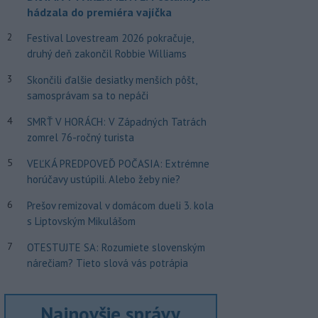
hádzala do premiéra vajíčka
2
Festival Lovestream 2026 pokračuje,
druhý deň zakončil Robbie Williams
3
Skončili ďalšie desiatky menších pôšt,
samosprávam sa to nepáči
4
SMRŤ V HORÁCH: V Západných Tatrách
zomrel 76-ročný turista
5
VEĽKÁ PREDPOVEĎ POČASIA: Extrémne
horúčavy ustúpili. Alebo žeby nie?
6
Prešov remizoval v domácom dueli 3. kola
s Liptovským Mikulášom
7
OTESTUJTE SA: Rozumiete slovenským
nárečiam? Tieto slová vás potrápia
Najnovšie správy