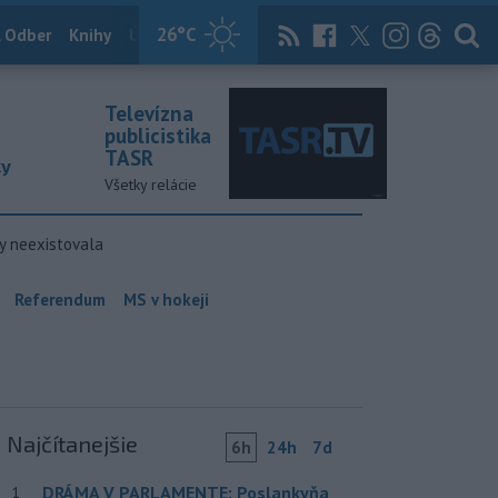
26
°C
 Odber
Knihy
Útulkovo
Magazín
News Now
Archív
TASR
Televízna
publicistika
TASR
ky
Všetky relácie
y neexistovala
Referendum
MS v hokeji
Najčítanejšie
6h
24h
7d
DRÁMA V PARLAMENTE: Poslankyňa
1