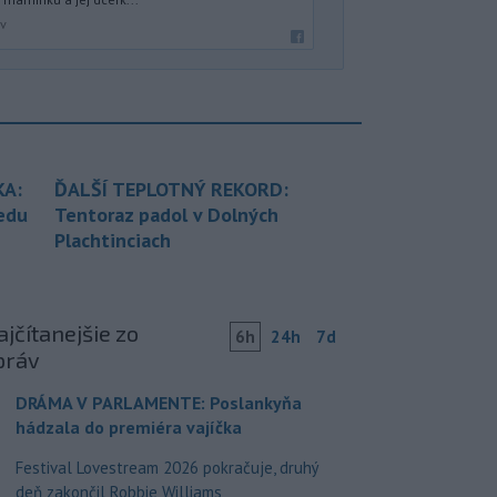
av
KA:
ĎALŠÍ TEPLOTNÝ REKORD:
redu
Tentoraz padol v Dolných
Plachtinciach
jčítanejšie zo
6h
24h
7d
práv
DRÁMA V PARLAMENTE: Poslankyňa
hádzala do premiéra vajíčka
Festival Lovestream 2026 pokračuje, druhý
deň zakončil Robbie Williams