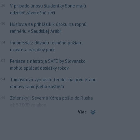
:36
V prípade únosu študentky Sone majú
odznieť záverečné reči
:35
Húsíovia sa prihlásili k útoku na ropnú
rafinériu v Saudskej Arábii
:24
Indonézia z dôvodu lesného požiaru
uzavrela národný park
:03
Peniaze z nástroja SAFE by Slovensko
mohlo splácať desiatky rokov
:54
Tomášikovo vyhlásilo tender na prvú etapu
obnovy tamojšieho kaštieľa
:46
Zelenskyj: Severná Kórea pošle do Ruska
až 50.000 vojakov
Viac