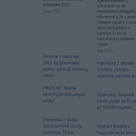
Agentúra Reuters s
septembri 2023.
odvolaním sa na
dnes 9:36
ministerstvo energetik
informovala, že v areál
rafinérie vypukol v ned
skoro ráno požiar a
hasičom sa ho už
medzičasom podarilo
uhasiť.
dnes 9:35
Peniaze z nástroja
SAFE by Slovensko
Indonézia z dôvodu
mohlo splácať desiatky
lesného požiaru
rokov
uzavrela národný p
PREHĽAD: Hostia
nedeľných diskusných
Zelenskyj: Severná
relácií
Kórea pošle do Rus
až 50.000 vojakov
Slovensko čakajú
astronomické úkazy,
Venhart:Bomba v
zatmenie Slnka
Nagasaki bola silnej