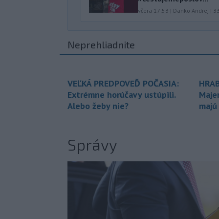
včera 17:53
|
Danko Andrej
|
3
Neprehliadnite
VEĽKÁ PREDPOVEĎ POČASIA:
HRAB
Extrémne horúčavy ustúpili.
Maje
Alebo žeby nie?
majú
Správy