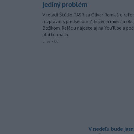
jediný problém
V relácii Štúdio TASR sa Oliver Remiaš o ref
rozprával s predsedom Združenia miest a ob
Božikom. Reláciu nájdete aj na YouTube a po
platformách.
dnes 7:00
V nedeľu bude jasn