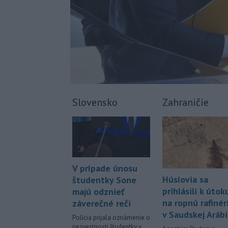
Slovensko
Zahraničie
V prípade únosu
Húsíovia sa
študentky Sone
prihlásili k útok
majú odznieť
na ropnú rafinér
záverečné reči
v Saudskej Arábi
Polícia prijala oznámenie o
nezvestnosti študentky v