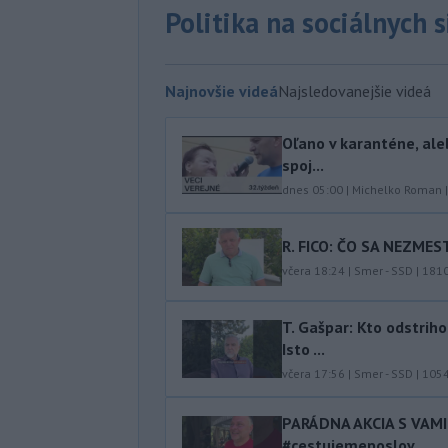
Politika na sociálnych 
Najnovšie videá
Najsledovanejšie videá
Oľano v karanténe, ale
spoj...
dnes 05:00
|
Michelko Roman
R. FICO: ČO SA NEZMES
včera 18:24
|
Smer - SSD
|
181
T. Gašpar: Kto odstrih
Isto ...
včera 17:56
|
Smer - SSD
|
105
PARÁDNA AKCIA S VAM
#cestujemeposlov...