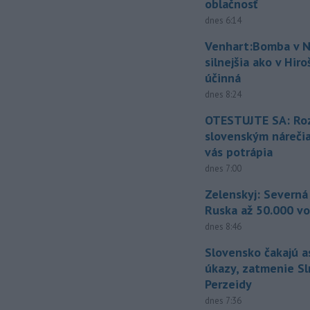
oblačnosť
dnes 6:14
Venhart:Bomba v N
silnejšia ako v Hir
účinná
dnes 8:24
OTESTUJTE SA: Ro
slovenským náreči
vás potrápia
dnes 7:00
Zelenskyj: Severná
Ruska až 50.000 vo
dnes 8:46
Slovensko čakajú 
úkazy, zatmenie Sl
Perzeidy
dnes 7:36