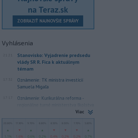
na Teraz.sk
ZOBRAZIŤ NAJNOVŠIE SPRÁVY
Vyhlásenia
Stanovisko: Vyjadrenie predsedu
21:21
vlády SR R. Fica k aktuálnym
témam
17:32
Oznámenie: TK ministra investícií
Samuela Migaľa
17:17
Oznámenie: Kurikurálna reforma -
regionálne turné ministerstva školstva
Viac