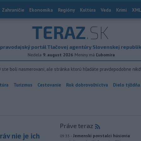
Zahraničie
Ekonomika
Regióny
Kultúra
Veda
Krimi
XML
TERAZ
.SK
pravodajský portál Tlačovej agentúry Slovenskej republi
Nedela
9. august 2026
Meniny má
Ľubomíra
ý ste boli nasmerovaní, ale stránka ktorú hľadáte pravdepodobne nikd
túra
Turizmus
Cestovanie
Rok dobrovoľníctva
Dielo týždňa
Práve teraz
áv nie je ich
-
Jemenskí povstalci húsíovia
09:33