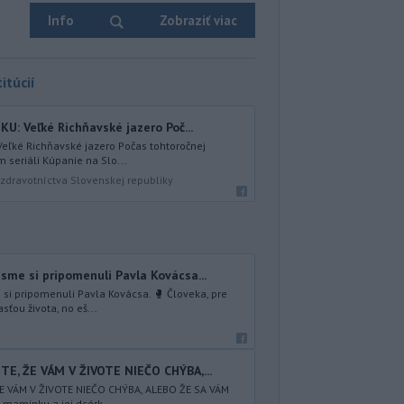
Info
Zobraziť viac
itúcií
U: Veľké Richňavské jazero Poč...
Veľké Richňavské jazero Počas tohtoročnej
 seriáli Kúpanie na Slo...
zdravotníctva Slovenskej republiky
sme si pripomenuli Pavla Kovácsa...
si pripomenuli Pavla Kovácsa. 🥊 Človeka, pre
sťou života, no eš...
TE, ŽE VÁM V ŽIVOTE NIEČO CHÝBA,...
ŽE VÁM V ŽIVOTE NIEČO CHÝBA, ALEBO ŽE SA VÁM
 maminku a jej dcérk...