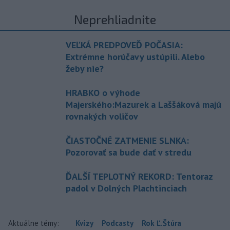
Neprehliadnite
VEĽKÁ PREDPOVEĎ POČASIA:
Extrémne horúčavy ustúpili. Alebo
žeby nie?
HRABKO o výhode
Majerského:Mazurek a Laššáková majú
rovnakých voličov
ČIASTOČNÉ ZATMENIE SLNKA:
Pozorovať sa bude dať v stredu
ĎALŠÍ TEPLOTNÝ REKORD: Tentoraz
padol v Dolných Plachtinciach
Aktuálne témy:
Kvízy
Podcasty
Rok Ľ.Štúra