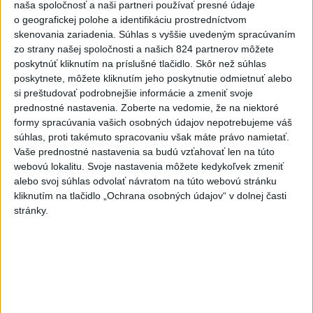
naša spoločnosť a naši partneri používať presné údaje
Egypt
o geografickej polohe a identifikáciu prostredníctvom
dnes 7:06
skenovania zariadenia. Súhlas s vyššie uvedeným spracúvaním
Ľubomíra je kolegiálna
zo strany našej spoločnosti a našich 824 partnerov môžete
poskytnúť kliknutím na príslušné tlačidlo. Skôr než súhlas
dnes 6:45
poskytnete, môžete kliknutím jeho poskytnutie odmietnuť alebo
FIFA odsúdila kontroverzné
si preštudovať podrobnejšie informácie a zmeniť svoje
informácie ohľadom prezidenta
prednostné nastavenia.
Zoberte na vedomie, že na niektoré
formy spracúvania vašich osobných údajov nepotrebujeme váš
Infantina
súhlas, proti takémuto spracovaniu však máte právo namietať.
dnes 7:10
Vaše prednostné nastavenia sa budú vzťahovať len na túto
Práve teraz
webovú lokalitu. Svoje nastavenia môžete kedykoľvek zmeniť
alebo svoj súhlas odvolať návratom na túto webovú stránku
-
Ukrajinský prezident Volodymyr Zelenskyj v sobotu
08:43
kliknutím na tlačidlo „Ochrana osobných údajov“ v dolnej časti
uviedol, že do Ruska
bude nasadených 30.000 - 50.000 vojakov zo
stránky.
Severnej Kórey. Pchjongjang podľa jeho slov „študuje túto vojnu“
medzi Ruskom a Ukrajinou a mohol by predstavovať hrozbu pre
ázijské krajiny.
Viac
Videá a prenosy TASR TV