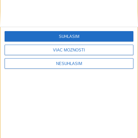
svetovej konkurencii je výborné
Šport
SÚHLASÍM
VIAC MOŽNOSTÍ
NESÚHLASÍM
....
....