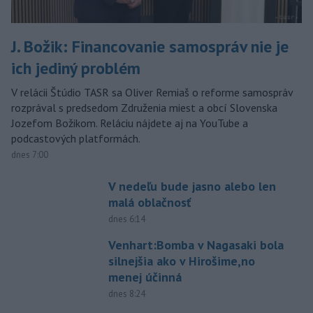
J. Božik: Financovanie samospráv nie je
ich jediný problém
V relácii Štúdio TASR sa Oliver Remiaš o reforme samospráv
rozprával s predsedom Združenia miest a obcí Slovenska
Jozefom Božikom. Reláciu nájdete aj na YouTube a
podcastových platformách.
dnes 7:00
V nedeľu bude jasno alebo len
malá oblačnosť
dnes 6:14
Venhart:Bomba v Nagasaki bola
silnejšia ako v Hirošime,no
menej účinná
dnes 8:24