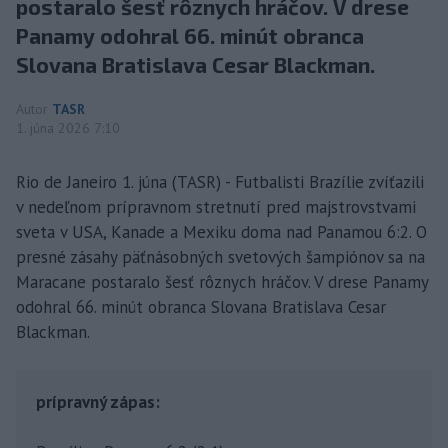
postaralo šesť rôznych hráčov. V drese
Panamy odohral 66. minút obranca
Slovana Bratislava Cesar Blackman.
Autor
TASR
1. júna 2026 7:10
Rio de Janeiro 1. júna (TASR) - Futbalisti Brazílie zvíťazili
v nedeľnom prípravnom stretnutí pred majstrovstvami
sveta v USA, Kanade a Mexiku doma nad Panamou 6:2. O
presné zásahy päťnásobných svetových šampiónov sa na
Maracane postaralo šesť rôznych hráčov. V drese Panamy
odohral 66. minút obranca Slovana Bratislava Cesar
Blackman.
prípravný zápas: