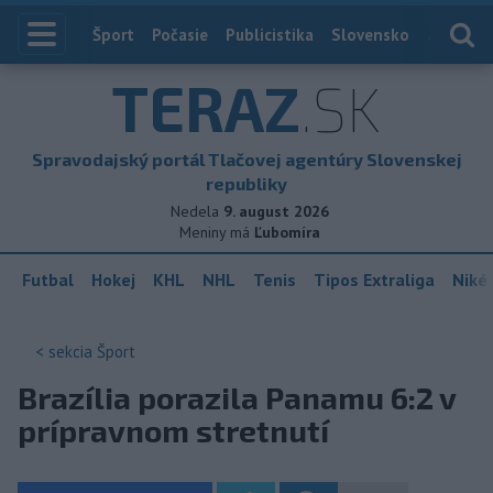
Index
Šport
Počasie
Publicistika
Slovensko
Zahranič
TERAZ
.SK
Spravodajský portál Tlačovej agentúry Slovenskej
republiky
Nedela
9. august 2026
Meniny má
Ľubomíra
Futbal
Hokej
KHL
NHL
Tenis
Tipos Extraliga
Niké 
< sekcia
Šport
Brazília porazila Panamu 6:2 v
prípravnom stretnutí