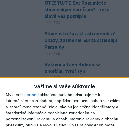
OTESTUJTE SA: Rozumiete
slovenským nárečiam? Tieto
slová vás potrápia
dnes 7:00
Slovensko čakajú astronomické
úkazy, zatmenie Slnka striedajú
Perzeidy
dnes 7:36
Rakovina Joea Bidena sa
zhoršila, tvrdí syn
dnes 7:19
Vážime si vaše súkromie
Irán stanovil nové podmienky
na obnovenie plavby cez
My a naši
partneri
ukladáme a/alebo pristupujeme k
Hormuzský prieliv
informáciám na zariadení, napríklad pomocou súborov cookies,
a spracúvame osobné údaje, ako sú jedinečné identifikátory a
dnes 7:15
štandardné informácie odosielané zariadením na
Turecko očakáva, že k dohode o
personalizovanú reklamu a obsah, meranie reklamy a obsahu,
spoločnej obrane sa pripojí aj
prieskumy publika a vývoj služieb.
S vaším povolením môže