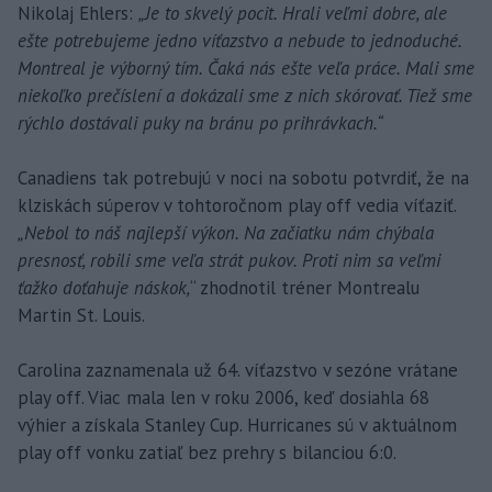
Nikolaj Ehlers:
„Je to skvelý pocit. Hrali veľmi dobre, ale
ešte potrebujeme jedno víťazstvo a nebude to jednoduché.
Montreal je výborný tím. Čaká nás ešte veľa práce. Mali sme
niekoľko prečíslení a dokázali sme z nich skórovať. Tiež sme
rýchlo dostávali puky na bránu po prihrávkach.“
Canadiens tak potrebujú v noci na sobotu potvrdiť, že na
klziskách súperov v tohtoročnom play off vedia víťaziť.
„Nebol to náš najlepší výkon. Na začiatku nám chýbala
presnosť, robili sme veľa strát pukov. Proti nim sa veľmi
ťažko doťahuje náskok,
“ zhodnotil tréner Montrealu
Martin St. Louis.
Carolina zaznamenala už 64. víťazstvo v sezóne vrátane
play off. Viac mala len v roku 2006, keď dosiahla 68
výhier a získala Stanley Cup. Hurricanes sú v aktuálnom
play off vonku zatiaľ bez prehry s bilanciou 6:0.