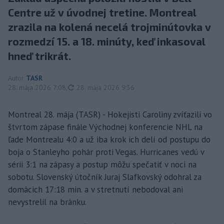
Centre už v úvodnej tretine. Montreal
zrazila na kolená necelá trojminútovka v
rozmedzí 15. a 18. minúty, keď inkasoval
hneď trikrát.
Autor
TASR
aktualizované
28. mája 2026 7:08
,
28. mája 2026 9:36
Montreal 28. mája (TASR) - Hokejisti Caroliny zvíťazili vo
štvrtom zápase finále Východnej konferencie NHL na
ľade Montrealu 4:0 a už iba krok ich delí od postupu do
boja o Stanleyho pohár proti Vegas. Hurricanes vedú v
sérii 3:1 na zápasy a postup môžu spečatiť v noci na
sobotu. Slovenský útočník Juraj Slafkovský odohral za
domácich 17:18 min. a v stretnutí nebodoval ani
nevystrelil na bránku.