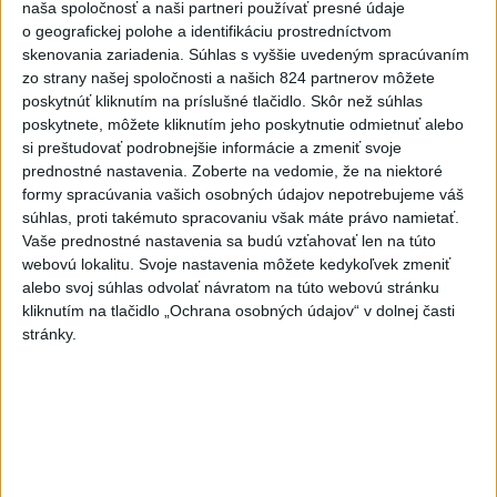
naša spoločnosť a naši partneri používať presné údaje
o geografickej polohe a identifikáciu prostredníctvom
skenovania zariadenia. Súhlas s vyššie uvedeným spracúvaním
zo strany našej spoločnosti a našich 824 partnerov môžete
poskytnúť kliknutím na príslušné tlačidlo. Skôr než súhlas
poskytnete, môžete kliknutím jeho poskytnutie odmietnuť alebo
si preštudovať podrobnejšie informácie a zmeniť svoje
prednostné nastavenia.
Zoberte na vedomie, že na niektoré
formy spracúvania vašich osobných údajov nepotrebujeme váš
Malkin predĺžil s Pittsburghom zmluvu o jeden rok
súhlas, proti takémuto spracovaniu však máte právo namietať.
Vaše prednostné nastavenia sa budú vzťahovať len na túto
webovú lokalitu. Svoje nastavenia môžete kedykoľvek zmeniť
alebo svoj súhlas odvolať návratom na túto webovú stránku
Montreal prehral tretí duel s Carolinou 2:3 po
kliknutím na tlačidlo „Ochrana osobných údajov“ v dolnej časti
predĺžení
stránky.
Zdieľaj na Facebooku