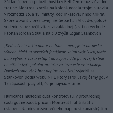
Základ úspechu položili hostia v Bell Centre už v úvodnej
tretine. Montreal zrazila na kolená necelá trojminútovka
v rozmedzí 15. a 18. minúty, keď inkasoval hneď trikrát.
Skóre otvoril v presilovej hre Sebastian Aho, dvojgólové
vedenie zabezpečil víťazovi základnej časti na východe
kapitán Jordan Staal a na 3:0 zvýšil Logan Stankoven.
„Keď začnete takto dobre na ľade súpera, je to obrovská
výhoda. Majú tu skvelých fanúšikov, veľmi vášnivých, takže
bolo výborné takto vstúpiť do zápasu. Ale po prvej tretine
nemôžete byť spokojní, pretože zostáva ešte veľa hokeja.
Dokázali sme však hrať naplno celý čas,
“ vyjadril sa
Stankoven podľa webu NHL ktorý strelil svoj ôsmy gól v
12 zápasoch play off, čo je najviac v tíme.
Hurricanes následne duel kontrolovali, v prostrednej
časti gól nepadol, pričom Montreal hral trikrát v
oslabení. Namiesto záverečného náporu si kanadský tím