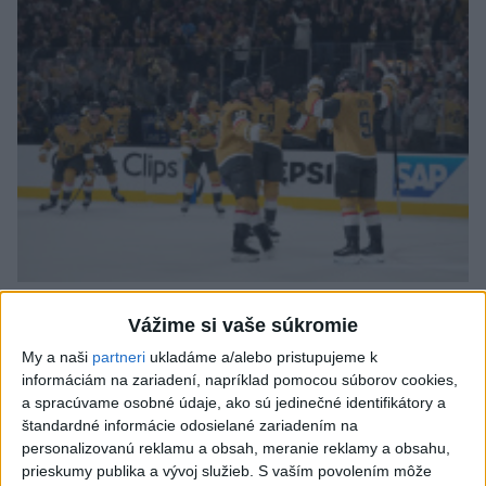
Vegas postúpilo do bojov o Stanleyho pohár po
Vážime si vaše súkromie
štyroch zápasoch
My a naši
partneri
ukladáme a/alebo pristupujeme k
informáciám na zariadení, napríklad pomocou súborov cookies,
a spracúvame osobné údaje, ako sú jedinečné identifikátory a
štandardné informácie odosielané zariadením na
personalizovanú reklamu a obsah, meranie reklamy a obsahu,
prieskumy publika a vývoj služieb.
S vaším povolením môže