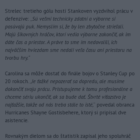
Strelec tretieho gólu hostí Stankoven vyzdvihol prácu v
defenzíve: „
Sú veľmi technicky zdatní a výborne si
posúvajú puk. Nemyslím si, že by len zbytočne strieľali.
Majú šikovných hráčov, ktorí vedia výborne zakončiť, ak im
dáte čas a priestor. A práve to sme im nedovolili, ich
najväčším hviezdam sme nedali veľa času ani priestoru na
tvorbu hry.“
Carolina sa môže dostať do finále bojov o Stanley Cup po
20 rokoch. „
Je ťažké nepozerať sa dopredu, ale musíme
dokončiť svoju prácu. Pristupujeme k tomu profesionálne a
chceme sériu ukončiť, ak sa bude dať. Štvrté víťazstvo je
najťažšie, takže od nás treba stále to isté,
“ povedal obranca
Hurricanes Shayne Gostisbehere, ktorý si pripísal dve
asistencie.
Rovnakým dielom sa do štatistík zapísal jeho spoluhráč