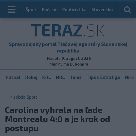
Index
Šport
Počasie
Publicistika
Slovensko
Zahranič
TERAZ
.SK
Spravodajský portál Tlačovej agentúry Slovenskej
republiky
Nedela
9. august 2026
Meniny má
Ľubomíra
Futbal
Hokej
KHL
NHL
Tenis
Tipos Extraliga
Niké 
< sekcia
Šport
Carolina vyhrala na ľade
Montrealu 4:0 a je krok od
postupu