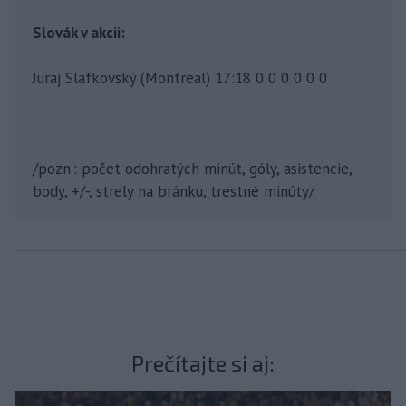
Slovák v akcii:
Juraj Slafkovský (Montreal) 17:18 0 0 0 0 0 0
/pozn.: počet odohratých minút, góly, asistencie,
body, +/-, strely na bránku, trestné minúty/
Prečítajte si aj: