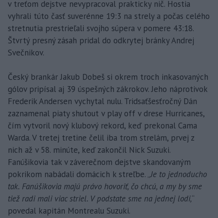
v treťom dejstve nevypracoval prakticky nič. Hostia
vyhrali túto časť suverénne 19:3 na strely a počas celého
stretnutia prestrieľali svojho súpera v pomere 43:18.
Štvrtý presný zásah pridal do odkrytej bránky Andrej
Svečnikov.
Český brankár Jakub Dobeš si okrem troch inkasovaných
gólov pripísal aj 39 úspešných zákrokov. Jeho náprotivok
Frederik Andersen vychytal nulu. Tridsaťšesťročný Dán
zaznamenal piaty shutout v play off v drese Hurricanes,
čím vytvoril nový klubový rekord, keď prekonal Cama
Warda. V tretej tretine čelil iba trom strelám, prvej z
nich až v 58. minúte, keď zakončil Nick Suzuki.
Fanúšikovia tak v záverečnom dejstve skandovaným
pokrikom nabádali domácich k streľbe. „
Je to jednoducho
tak. Fanúšikovia majú právo hovoriť, čo chcú, a my by sme
tiež radi mali viac striel. V podstate sme na jednej lodi,
“
povedal kapitán Montrealu Suzuki.