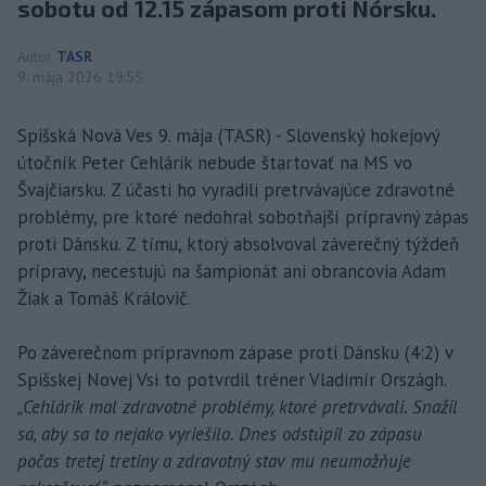
sobotu od 12.15 zápasom proti Nórsku.
Autor
TASR
9. mája 2026 19:55
Spišská Nová Ves 9. mája (TASR) - Slovenský hokejový
útočník Peter Cehlárik nebude štartovať na MS vo
Švajčiarsku. Z účasti ho vyradili pretrvávajúce zdravotné
problémy, pre ktoré nedohral sobotňajší prípravný zápas
proti Dánsku. Z tímu, ktorý absolvoval záverečný týždeň
prípravy, necestujú na šampionát ani obrancovia Adam
Žiak a Tomáš Královič.
Po záverečnom prípravnom zápase proti Dánsku (4:2) v
Spišskej Novej Vsi to potvrdil tréner Vladimír Országh.
„Cehlárik mal zdravotné problémy, ktoré pretrvávali. Snažil
sa, aby sa to nejako vyriešilo. Dnes odstúpil zo zápasu
počas tretej tretiny a zdravotný stav mu neumožňuje