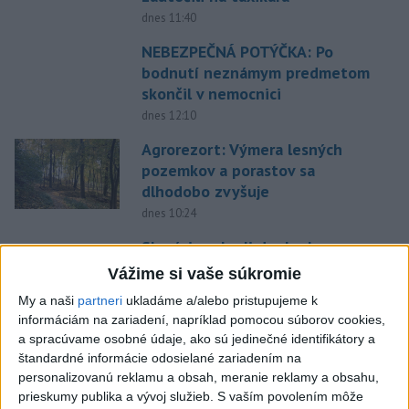
dnes 11:40
NEBEZPEČNÁ POTÝČKA: Po
bodnutí neznámym predmetom
skončil v nemocnici
dnes 12:10
Agrorezort: Výmera lesných
pozemkov a porastov sa
dlhodobo zvyšuje
dnes 10:24
Slováci prehrali duel o bronz,
Štolc: Hodnotí sa to ťažko
Vážime si vaše súkromie
dnes 10:18
My a naši
partneri
ukladáme a/alebo pristupujeme k
informáciám na zariadení, napríklad pomocou súborov cookies,
Práve teraz
a spracúvame osobné údaje, ako sú jedinečné identifikátory a
-
Vo Valčianskej doline pri Martine napadol v sobotu (8. 8.)
12:57
štandardné informácie odosielané zariadením na
podvečer
medveď muža na bicykli. Strhol ho na zem a spôsobil mu
personalizovanú reklamu a obsah, meranie reklamy a obsahu,
viaceré zranenia. Muž skončil v martinskej nemocnici.
prieskumy publika a vývoj služieb.
S vaším povolením môže