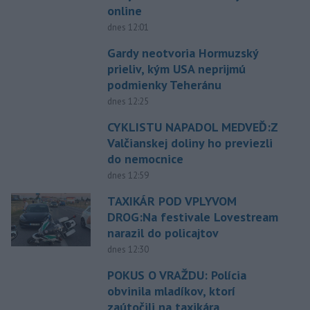
online
dnes 12:01
Gardy neotvoria Hormuzský
prieliv, kým USA neprijmú
podmienky Teheránu
dnes 12:25
CYKLISTU NAPADOL MEDVEĎ:Z
Valčianskej doliny ho previezli
do nemocnice
dnes 12:59
TAXIKÁR POD VPLYVOM
DROG:Na festivale Lovestream
narazil do policajtov
dnes 12:30
POKUS O VRAŽDU: Polícia
obvinila mladíkov, ktorí
zaútočili na taxikára