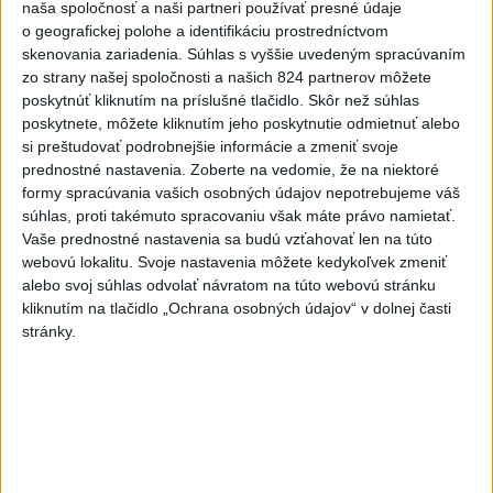
naša spoločnosť a naši partneri používať presné údaje
o geografickej polohe a identifikáciu prostredníctvom
Viac
Videá a prenosy TASR TV
skenovania zariadenia. Súhlas s vyššie uvedeným spracúvaním
zo strany našej spoločnosti a našich 824 partnerov môžete
poskytnúť kliknutím na príslušné tlačidlo. Skôr než súhlas
Deväť Slovákov zabojuje na ME v Paríži
poskytnete, môžete kliknutím jeho poskytnutie odmietnuť alebo
o čo najlepšie výsledky
si preštudovať podrobnejšie informácie a zmeniť svoje
prednostné nastavenia.
Zoberte na vedomie, že na niektoré
formy spracúvania vašich osobných údajov nepotrebujeme váš
Viac
súhlas, proti takémuto spracovaniu však máte právo namietať.
Najčítanejšie
Vaše prednostné nastavenia sa budú vzťahovať len na túto
webovú lokalitu. Svoje nastavenia môžete kedykoľvek zmeniť
6h
24h
7d
alebo svoj súhlas odvolať návratom na túto webovú stránku
kliknutím na tlačidlo „Ochrana osobných údajov“ v dolnej časti
DRÁMA V PARLAMENTE: Poslankyňa
1
stránky.
hádzala do premiéra vajíčka
2
Festival Lovestream 2026 pokračuje, druhý deň zakončil
Robbie Williams
3
Skončili ďalšie desiatky menších pôšt, samosprávam sa