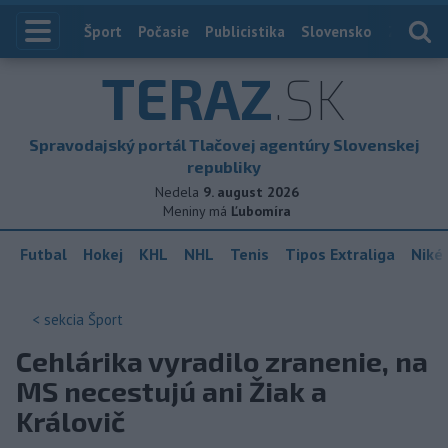
Index
Šport
Počasie
Publicistika
Slovensko
Zahranič
TERAZ
.SK
Spravodajský portál Tlačovej agentúry Slovenskej
republiky
Nedela
9. august 2026
Meniny má
Ľubomíra
Futbal
Hokej
KHL
NHL
Tenis
Tipos Extraliga
Niké 
< sekcia
Šport
Cehlárika vyradilo zranenie, na
MS necestujú ani Žiak a
Královič