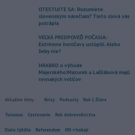
OTESTUJTE SA: Rozumiete
slovenským nárečiam? Tieto slová vás
potrápia
VEĽKÁ PREDPOVEĎ POČASIA:
Extrémne horúčavy ustúpili. Alebo
žeby nie?
HRABKO o výhode
Majerského:Mazurek a Laššáková majú
rovnakých voličov
Aktuálne témy:
Kvízy
Podcasty
Rok Ľ.Štúra
Turizmus
Cestovanie
Rok dobrovoľníctva
Dielo týždňa
Referendum
MS v hokeji