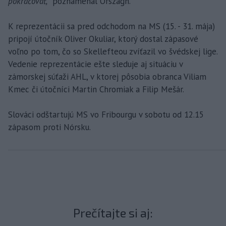
pokračovať,“
poznamenal Országh.
K reprezentácii sa pred odchodom na MS (15. - 31. mája)
pripojí útočník Oliver Okuliar, ktorý dostal zápasové
voľno po tom, čo so Skellefteou zvíťazil vo švédskej lige.
Vedenie reprezentácie ešte sleduje aj situáciu v
zámorskej súťaži AHL, v ktorej pôsobia obranca Viliam
Kmec či útočníci Martin Chromiak a Filip Mešár.
Slováci odštartujú MS vo Fribourgu v sobotu od 12.15
zápasom proti Nórsku.
Prečítajte si aj: