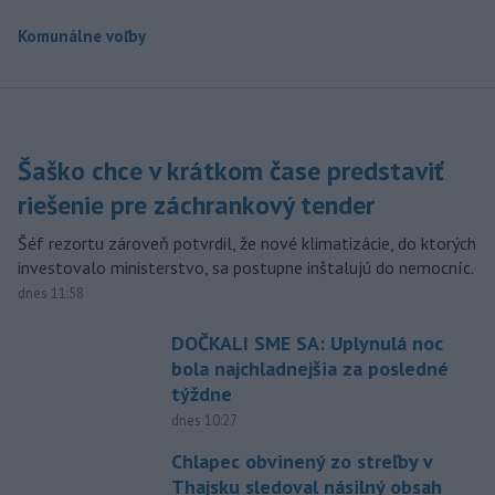
Komunálne voľby
Šaško chce v krátkom čase predstaviť
riešenie pre záchrankový tender
Šéf rezortu zároveň potvrdil, že nové klimatizácie, do ktorých
investovalo ministerstvo, sa postupne inštalujú do nemocníc.
dnes 11:58
DOČKALI SME SA: Uplynulá noc
bola najchladnejšia za posledné
týždne
dnes 10:27
Chlapec obvinený zo streľby v
Thajsku sledoval násilný obsah