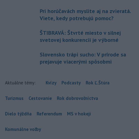
Pri horúčavách myslite aj na zvieratá.
Viete, kedy potrebujú pomoc?
ŠTIBRAVÁ: Štvrté miesto v silnej
svetovej konkurencii je výborné
Slovensko trápi sucho: V prírode sa
prejavuje viacerými spôsobmi
Aktuálne témy:
Kvízy
Podcasty
Rok Ľ.Štúra
Turizmus
Cestovanie
Rok dobrovoľníctva
Dielo týždňa
Referendum
MS v hokeji
Komunálne voľby