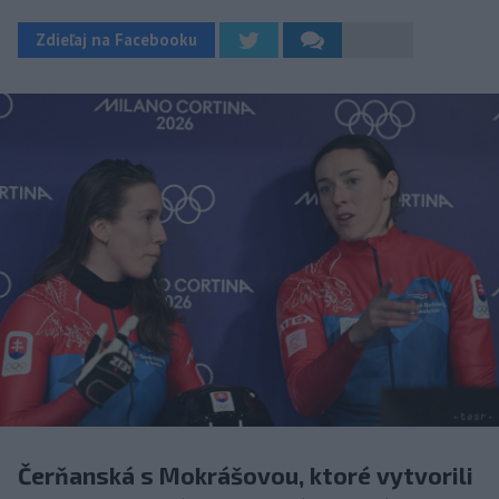
Zdieľaj na Facebooku
Čerňanská s Mokrášovou, ktoré vytvorili