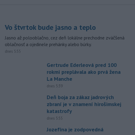
Vo štvrtok bude jasno a teplo
Jasno až polooblačno, cez deň lokálne prechodne zväčšená
oblačnosť a ojedinele prehánky alebo búrky.
dnes 5:55
Gertrude Ederleová pred 100
rokmi preplávala ako prvá žena
La Manche
dnes 5:39
Deň boja za zákaz jadrových
zbraní je v znamení hirošimskej
katastrofy
dnes 5:55
Jozefína je zodpovedná