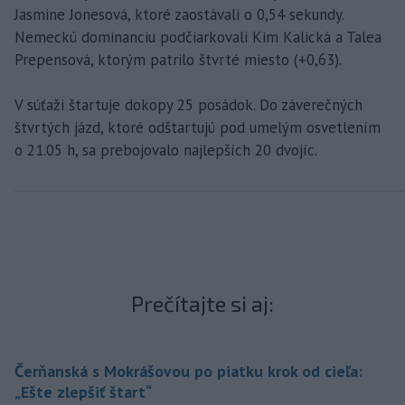
Jasmine Jonesová, ktoré zaostávali o 0,54 sekundy.
Nemeckú dominanciu podčiarkovali Kim Kalická a Talea
Prepensová, ktorým patrilo štvrté miesto (+0,63).
V súťaži štartuje dokopy 25 posádok. Do záverečných
štvrtých jázd, ktoré odštartujú pod umelým osvetlením
o 21.05 h, sa prebojovalo najlepších 20 dvojíc.
Prečítajte si aj:
Čerňanská s Mokrášovou po piatku krok od cieľa:
„Ešte zlepšiť štart“