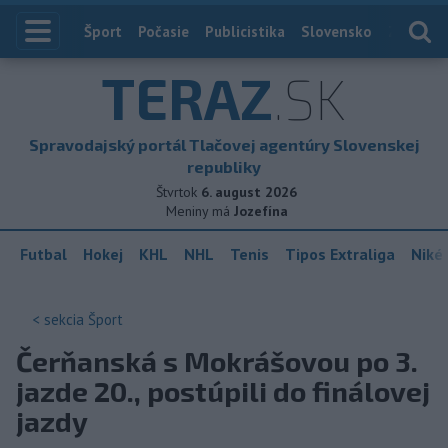
Index
Šport
Počasie
Publicistika
Slovensko
Zahranič
TERAZ
.SK
Spravodajský portál Tlačovej agentúry Slovenskej
republiky
Štvrtok
6. august 2026
Meniny má
Jozefína
Futbal
Hokej
KHL
NHL
Tenis
Tipos Extraliga
Niké 
< sekcia
Šport
Čerňanská s Mokrášovou po 3.
jazde 20., postúpili do finálovej
jazdy