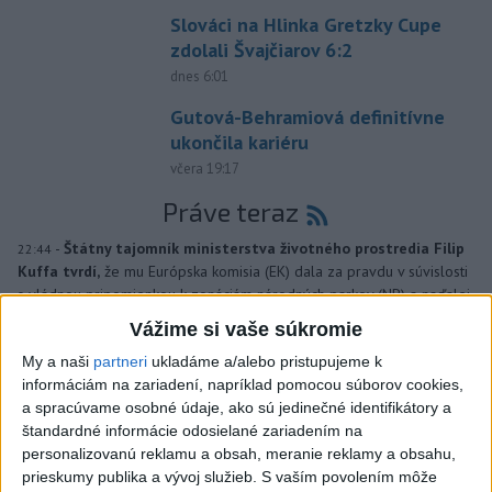
Slováci na Hlinka Gretzky Cupe
zdolali Švajčiarov 6:2
dnes 6:01
Gutová-Behramiová definitívne
ukončila kariéru
včera 19:17
Práve teraz
-
Štátny tajomník ministerstva životného prostredia Filip
22:44
Kuffa tvrdí,
že mu Európska komisia (EK) dala za pravdu v súvislosti
s vládnou pripomienkou k zonáciám národných parkov (NP) a naďalej
je tak ohrozených 450 miliónov eur z plánu obnovy.
Vážime si vaše súkromie
My a naši
partneri
ukladáme a/alebo pristupujeme k
Viac
informáciám na zariadení, napríklad pomocou súborov cookies,
Videá a prenosy TASR TV
a spracúvame osobné údaje, ako sú jedinečné identifikátory a
štandardné informácie odosielané zariadením na
TK Ministra spravodlivosti SR B.
personalizovanú reklamu a obsah, meranie reklamy a obsahu,
Suska
prieskumy publika a vývoj služieb.
S vaším povolením môže