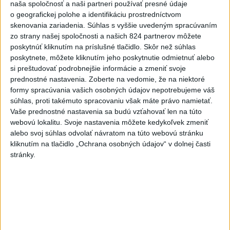
naša spoločnosť a naši partneri používať presné údaje
o geografickej polohe a identifikáciu prostredníctvom
Viac
skenovania zariadenia. Súhlas s vyššie uvedeným spracúvaním
Najčítanejšie
zo strany našej spoločnosti a našich 824 partnerov môžete
poskytnúť kliknutím na príslušné tlačidlo. Skôr než súhlas
6h
24h
7d
poskytnete, môžete kliknutím jeho poskytnutie odmietnuť alebo
si preštudovať podrobnejšie informácie a zmeniť svoje
Český herec Vladimír Polívka odmietol
1
prednostné nastavenia.
Zoberte na vedomie, že na niektoré
zaujímavé filmové projekty
formy spracúvania vašich osobných údajov nepotrebujeme váš
súhlas, proti takémuto spracovaniu však máte právo namietať.
2
Vaše prednostné nastavenia sa budú vzťahovať len na túto
Predstavitelia Mladého Hlasu podali trestné oznámenie
webovú lokalitu. Svoje nastavenia môžete kedykoľvek zmeniť
na I. Korčoka
alebo svoj súhlas odvolať návratom na túto webovú stránku
3
kliknutím na tlačidlo „Ochrana osobných údajov“ v dolnej časti
Mesto Martin vypovedalo zmluvy na tri rozpracované
stránky.
investičné akcie
4
ZRÁŽKA VLAKU S AUTOM V LOZORNE: Rušňovodič jej
už nedokázal zabrániť
5
V Košiciach Nad jazerom začína výstavba
chodníka,otvorili aj pumptrack