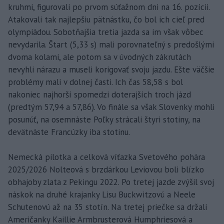
kruhmi, figurovali po prvom súťažnom dni na 16. pozícii.
Atakovali tak najlepšiu pätnástku, čo bol ich cieľ pred
olympiádou. Sobotňajšia tretia jazda sa im však vôbec
nevydarila. Štart (5,33 s) mali porovnateľný s predošlými
dvoma kolami, ale potom sa v úvodných zákrutách
nevyhli nárazu a museli korigovať svoju jazdu. Ešte väčšie
problémy mali v dolnej časti. Ich čas 58,58 s bol
nakoniec najhorší spomedzi doterajších troch jázd
(predtým 57,94 a 57,86). Vo finále sa však Slovenky mohli
posunúť, na osemnáste Poľky strácali štyri stotiny, na
devätnáste Francúzky iba stotinu.
Nemecká pilotka a celková víťazka Svetového pohára
2025/2026 Nolteová s brzdárkou Leviovou boli blízko
obhajoby zlata z Pekingu 2022. Po tretej jazde zvýšil svoj
náskok na druhé krajanky Lisu Buckwitzovú a Neele
Schutenovú až na 35 stotín. Na tretej priečke sa držali
Američanky Kaillie Armbrusterová Humphriesová a