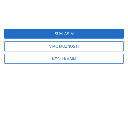
včera 21:23
Jaissle sa stal novým trénerom
Newcastlu United
SÚHLASÍM
včera 20:32
VIAC MOŽNOSTÍ
NESÚHLASÍM
Neprehliadnite
Mikloško: Radikalizácia medzi
mladými narastá, spúšťačom je i
samota
Grécky raj bez davov? Toto sú tie
najkrajšie miesta Kefalónie
PREDANÓCYOVÁ: Vývoj nových