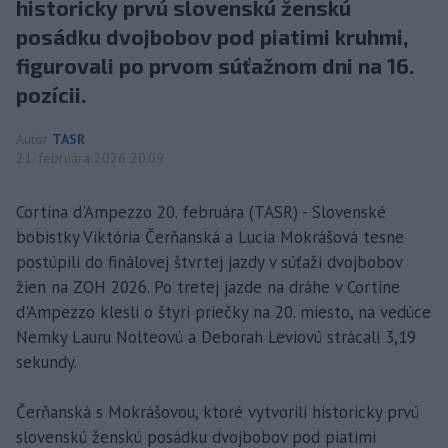
historicky prvú slovenskú ženskú
posádku dvojbobov pod piatimi kruhmi,
figurovali po prvom súťažnom dni na 16.
pozícii.
Autor
TASR
21. februára 2026 20:09
Cortina d'Ampezzo 20. februára (TASR) - Slovenské
bobistky Viktória Čerňanská a Lucia Mokrášová tesne
postúpili do finálovej štvrtej jazdy v súťaži dvojbobov
žien na ZOH 2026. Po tretej jazde na dráhe v Cortine
d'Ampezzo klesli o štyri priečky na 20. miesto, na vedúce
Nemky Lauru Nolteovú a Deborah Leviovú strácali 3,19
sekundy.
Čerňanská s Mokrášovou, ktoré vytvorili historicky prvú
slovenskú ženskú posádku dvojbobov pod piatimi