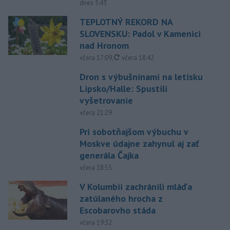
dnes 5:43
TEPLOTNÝ REKORD NA
SLOVENSKU: Padol v Kamenici
nad Hronom
aktualizované
včera 17:09
,
včera 18:42
Dron s výbušninami na letisku
Lipsko/Halle: Spustili
vyšetrovanie
včera 21:29
Pri sobotňajšom výbuchu v
Moskve údajne zahynul aj zať
generála Čajka
včera 18:55
V Kolumbii zachránili mláďa
zatúlaného hrocha z
Escobarovho stáda
včera 19:32