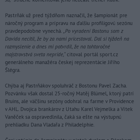
Pastrňák už pred týždňom naznačil, že šampionát pre
náročný program a prípravu na ďalšiu profiligovú sezónu
pravdepodobne vynechá.
„Po vyradení Bostonu som z
Davida necítil, že by za nami pricestoval. Dal si týždeň na
rozmyslenie a dnes mi potvrdil, že na tohtoročné
majstrovstvá sveta nepríde,“
citoval portál sport.cz
generálneho manažéra českej reprezentácie Jiřího
Šlégra.
Chýba aj Pastrňákov spoluhráč z Bostonu Pavel Zacha.
Pozvánku však dostal 25-ročný Matěj Blümel, ktorý patrí
Bruins, ale väčšinu sezóny odohral na farme v Providence
v AHL. Dvojica brankárov z Utahu Karel Vejmelka a Vítek
Vaněček sa ospravedlnila, čaká sa ešte na výstupnú
prehliadku Dana Vladařa z Philadelphie.