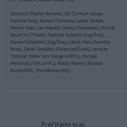
Útočníci: Ondřej Beránek, Jiří Černoch (obaja
Karlove Vary), Roman Červenka, Lukáš Sedlák,
Martin Kaut, Jan Mandát (všetci Pardubice), Michal
Kovařčík (Třinec), Dominik Kubalík (Zug/Švaj.),
Daniel Voženílek (Zug/Švaj.), Jakub Flek (Kometa
Brno), David Tomášek (Färjestad/Švéd.), Jaroslav
Chmelař (New York Rangers/NHL), Matyáš
Melovský (Utica/AHL), Matěj Blümel (Boston
Bruins/NHL, Providence/AHL)
Prečítajte si aj: