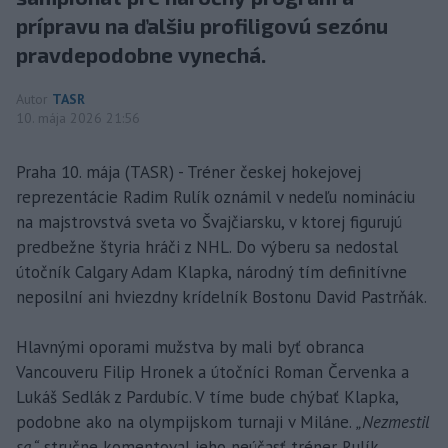
prípravu na ďalšiu profiligovú sezónu
pravdepodobne vynechá.
Autor
TASR
10. mája 2026 21:56
Praha 10. mája (TASR) - Tréner českej hokejovej
reprezentácie Radim Rulík oznámil v nedeľu nomináciu
na majstrovstvá sveta vo Švajčiarsku, v ktorej figurujú
predbežne štyria hráči z NHL. Do výberu sa nedostal
útočník Calgary Adam Klapka, národný tím definitívne
neposilní ani hviezdny krídelník Bostonu David Pastrňák.
Hlavnými oporami mužstva by mali byť obranca
Vancouveru Filip Hronek a útočníci Roman Červenka a
Lukáš Sedlák z Pardubíc. V tíme bude chýbať Klapka,
podobne ako na olympijskom turnaji v Miláne.
„Nezmestil
sa,“
stručne komentoval jeho neúčasť tréner Rulík.