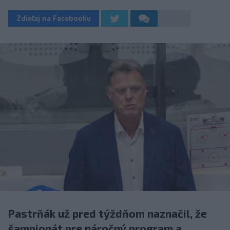
Zdieľaj na Facebooku
Pastrňák už pred týždňom naznačil, že
šampionát pre náročný program a