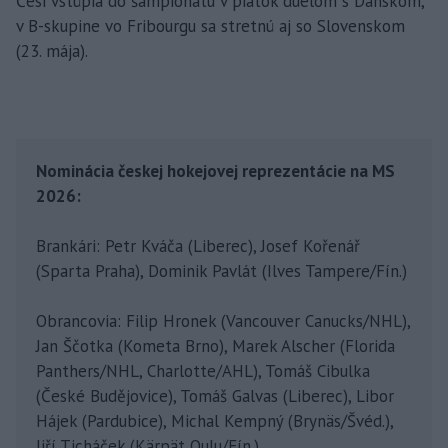
Česi vstúpia do šampionátu v piatok duelom s Dánskom,
v B-skupine vo Fribourgu sa stretnú aj so Slovenskom
(23. mája).
Nominácia českej hokejovej reprezentácie na MS
2026:
Brankári: Petr Kváča (Liberec), Josef Kořenář
(Sparta Praha), Dominik Pavlát (Ilves Tampere/Fín.)
Obrancovia: Filip Hronek (Vancouver Canucks/NHL),
Jan Ščotka (Kometa Brno), Marek Alscher (Florida
Panthers/NHL, Charlotte/AHL), Tomáš Cibulka
(České Budějovice), Tomáš Galvas (Liberec), Libor
Hájek (Pardubice), Michal Kempný (Brynäs/Švéd.),
Jiří Ticháček (Kärpät Oulu/Fín.)