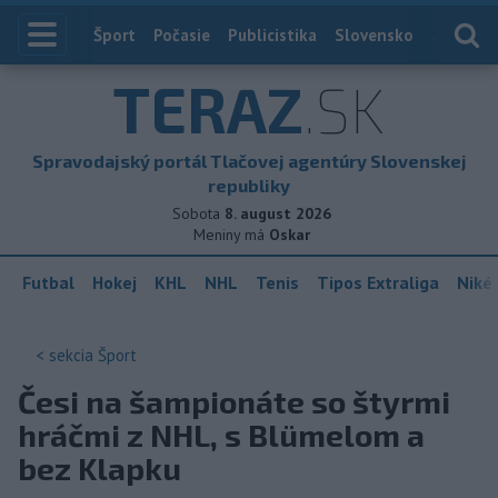
Index
Šport
Počasie
Publicistika
Slovensko
Zahranič
TERAZ
.SK
Spravodajský portál Tlačovej agentúry Slovenskej
republiky
Sobota
8. august 2026
Meniny má
Oskar
Futbal
Hokej
KHL
NHL
Tenis
Tipos Extraliga
Niké 
< sekcia
Šport
Česi na šampionáte so štyrmi
hráčmi z NHL, s Blümelom a
bez Klapku