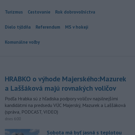
Turizmus
Cestovanie
Rok dobrovoľníctva
Dielo týždňa
Referendum
MS v hokeji
Komunálne voľby
HRABKO o výhode Majerského:Mazurek
a Laššáková majú rovnakých voličov
Podľa Hrabka sú z hľadiska podpory voličov najsilnejšími
kandidátmi na predsedu VÚC Majerský, Mazurek a Laššáková
(správa, PODCAST, VIDEO)
dnes 6:00
Sobota má byť jasná s teplotou