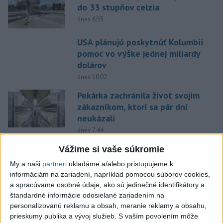
do 33 stupňov celzia
dnes 6:55
USA plánujú poskytnúť Kolumbii
pomoc vo výške jednej miliardy
dolárov
dnes 10:02
Pekárka zachránila život svojim
zákazníkom, ktorí sa pár dní
neukázali
dnes 7:44
ECDC: V Európe zaznamenali
Vážime si vaše súkromie
241 prípadov nákazy
My a naši
partneri
ukladáme a/alebo pristupujeme k
západonílskou horúčkou
informáciám na zariadení, napríklad pomocou súborov cookies,
dnes 9:11
a spracúvame osobné údaje, ako sú jedinečné identifikátory a
štandardné informácie odosielané zariadením na
Bloomberg: Pentagón chce
personalizovanú reklamu a obsah, meranie reklamy a obsahu,
urobiť prvé testy systému
prieskumy publika a vývoj služieb.
S vaším povolením môže