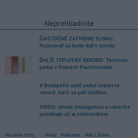
Neprehliadnite
ČIASTOČNÉ ZATMENIE SLNKA:
Pozorovať sa bude dať v stredu
ĎALŠÍ TEPLOTNÝ REKORD: Tentoraz
padol v Dolných Plachtinciach
V Budapešti opäť padol teplotný
rekord, tretí za päť týždňov
VIDEO: Umelá inteligencia a robotika
pomáhajú už aj záchranárom
Aktuálne témy:
Kvízy
Podcasty
Rok Ľ.Štúra