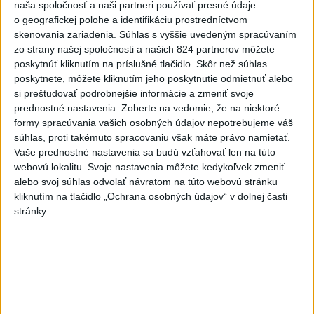
Golden Dome
naša spoločnosť a naši partneri používať presné údaje
dnes 7:15
o geografickej polohe a identifikáciu prostredníctvom
skenovania zariadenia. Súhlas s vyššie uvedeným spracúvaním
Firmám chýbajú kvalifikovaní
zo strany našej spoločnosti a našich 824 partnerov môžete
ľudia, pomôcť môže
poskytnúť kliknutím na príslušné tlačidlo. Skôr než súhlas
rekvalifikácia
poskytnete, môžete kliknutím jeho poskytnutie odmietnuť alebo
si preštudovať podrobnejšie informácie a zmeniť svoje
dnes 9:42
prednostné nastavenia.
Zoberte na vedomie, že na niektoré
Čína sa chystá na tajfún
formy spracúvania vašich osobných údajov nepotrebujeme váš
Dolphin, zatvára školy a
súhlas, proti takémuto spracovaniu však máte právo namietať.
turistické atrakcie
Vaše prednostné nastavenia sa budú vzťahovať len na túto
webovú lokalitu. Svoje nastavenia môžete kedykoľvek zmeniť
dnes 7:03
alebo svoj súhlas odvolať návratom na túto webovú stránku
Gymerská štvrtá vo finále na
kliknutím na tlačidlo „Ochrana osobných údajov“ v dolnej časti
400 m: Nechcela som tomu
stránky.
veriť
dnes 9:00
Slováci prehrali v semifinále s
USA 2:5, o bronz proti Fínsku
dnes 7:21