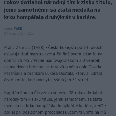
rokov dotiahol národný tím k zisku titulu,
jemu samotnému sa zlatá medaila na
krku hompáľala druhýkrát v kariére.
Autor
TASR
27. mája 2024 12:24
Praha 27. mája (TASR) - Českí hokejisti po 14 rokoch
oslavujú titul majstra sveta. Po finálovom triumfe na
domácich MS v Prahe nad Švajčiarskom 2:0 velebili
najmä dvoch hrdinov - autora víťazného gólu Davida
Pastrňáka a brankára Lukáša Dostála, ktorý si udržal
čisté konto, keď pochytal všetkých 31 striel.
Kapitán Roman Červenka vo veku 38 rokov dotiahol
národný tím k zisku titulu, jemu samotnému sa zlatá
medaila na krku hompáľala druhýkrát v kariére, keďže
bol aj pri poslednom predchádzajúcom triumfe na MS