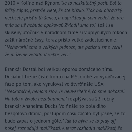
2010 v Kolíne nad Rýnom. "
Je to neskutočný pocit. Bol to
ťažký zápas, pretože viete, že ste blízko. Tlak bol obrovský,
nechcete prísť o tú šancu, a napríklad ja som vedel, že pre
mňa sa už nebude opakovať. Zvládli sme to
," tešil sa
skúsený útočník. V národnom tíme si v uplynulých rokoch
zažil náročné časy, teraz prišlo veľké zadosťučinenie:
"
Nehovorili sme o veľkých plánoch, ale potichu sme verili,
že môžeme zvládnuť veľké veci.
"
Brankár Dostál bol veľkou oporou domáceho tímu.
Dosiahol tretie čisté konto na MS, druhé vo vyraďovacej
fáze po tom, ako vynuloval vo štvrťfinále USA.
"
Neskutočné, nemám slov. Je neuveriteľné, čo sme dokázali.
Na toto v živote nezabudnem
," rozplýval sa 23-ročný
brankár Anaheimu Ducks. Vo finále to bola dlho
bezgólová dráma, postupom času začalo byť jasné, že to
bude zápas o jednom góle. "
Tak to býva. Je to play off
hokej, rozhodujú maličkosti. A teraz rozhodla maličkosť, že