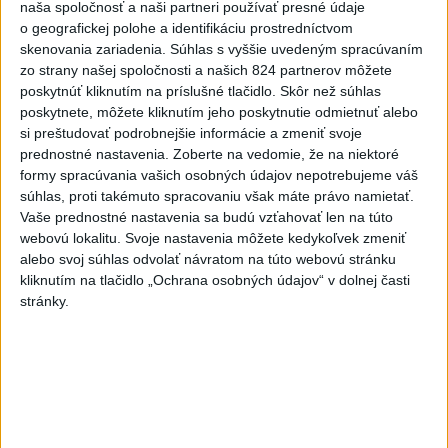
naša spoločnosť a naši partneri používať presné údaje
o geografickej polohe a identifikáciu prostredníctvom
skenovania zariadenia. Súhlas s vyššie uvedeným spracúvaním
Aktuálne témy:
Kvízy
Podcasty
Rok Ľ.Štúra
zo strany našej spoločnosti a našich 824 partnerov môžete
poskytnúť kliknutím na príslušné tlačidlo. Skôr než súhlas
Turizmus
Cestovanie
Rok dobrovoľníctva
poskytnete, môžete kliknutím jeho poskytnutie odmietnuť alebo
si preštudovať podrobnejšie informácie a zmeniť svoje
prednostné nastavenia.
Zoberte na vedomie, že na niektoré
Dielo týždňa
Referendum
MS v hokeji
formy spracúvania vašich osobných údajov nepotrebujeme váš
súhlas, proti takémuto spracovaniu však máte právo namietať.
Komunálne voľby
Vaše prednostné nastavenia sa budú vzťahovať len na túto
webovú lokalitu. Svoje nastavenia môžete kedykoľvek zmeniť
alebo svoj súhlas odvolať návratom na túto webovú stránku
kliknutím na tlačidlo „Ochrana osobných údajov“ v dolnej časti
stránky.