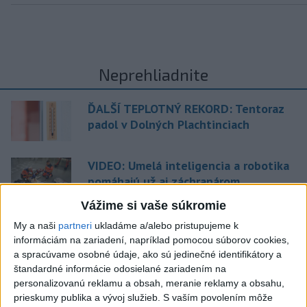
Neprehliadnite
ĎALŠÍ TEPLOTNÝ REKORD: Tentoraz
padol v Dolných Plachtinciach
VIDEO: Umelá inteligencia a robotika
pomáhajú už aj záchranárom
Vážime si vaše súkromie
NOVÝ DOMOV: Medveď Artur z
My a naši
partneri
ukladáme a/alebo pristupujeme k
košickej zoo odchádza za hranice
informáciám na zariadení, napríklad pomocou súborov cookies,
a spracúvame osobné údaje, ako sú jedinečné identifikátory a
štandardné informácie odosielané zariadením na
Orbánová telefonovala s Blanárom a
personalizovanú reklamu a obsah, meranie reklamy a obsahu,
Tarabom o pomoci na Dunaji
prieskumy publika a vývoj služieb.
S vaším povolením môže