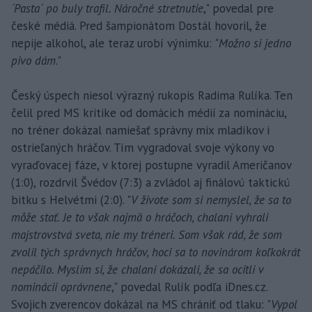
´Pasta´ po buly trafil. Náročné stretnutie
," povedal pre
české médiá. Pred šampionátom Dostál hovoril, že
nepije alkohol, ale teraz urobí výnimku: "
Možno si jedno
pivo dám
."
Český úspech niesol výrazný rukopis Radima Rulíka. Ten
čelil pred MS kritike od domácich médií za nomináciu,
no tréner dokázal namiešať správny mix mladíkov i
ostrieľaných hráčov. Tím vygradoval svoje výkony vo
vyraďovacej fáze, v ktorej postupne vyradil Američanov
(1:0), rozdrvil Švédov (7:3) a zvládol aj finálovú taktickú
bitku s Helvétmi (2:0). "
V živote som si nemyslel, že sa to
môže stať. Je to však najmä o hráčoch, chalani vyhrali
majstrovstvá sveta, nie my tréneri. Som však rád, že som
zvolil tých správnych hráčov, hoci sa to novinárom koľkokrát
nepáčilo. Myslím si, že chalani dokázali, že sa ocitli v
nominácii oprávnene
," povedal Rulík podľa iDnes.cz.
Svojich zverencov dokázal na MS chrániť od tlaku: "
Vypol