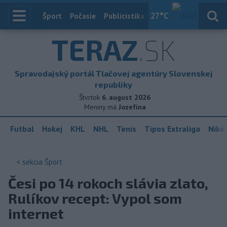
27
°C
Index
Šport
Počasie
Publicistika
Slovensko
Zahranič
TERAZ
.SK
Spravodajský portál Tlačovej agentúry Slovenskej
republiky
Štvrtok
6. august 2026
Meniny má
Jozefína
Futbal
Hokej
KHL
NHL
Tenis
Tipos Extraliga
Niké 
< sekcia
Šport
Česi po 14 rokoch slávia zlato,
Rulíkov recept: Vypol som
internet