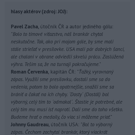
hlasy aktérov (zdroj: JOJ):
Pavel Zacha
, útočník ČR a autor jediného gólu:
"
Bolo to tímové víťazstvo, náš brankár chytal
neskutočne. Tak, ako pri mojom góle, by sme mali
stále strieľať v presilovke. USA mali pár dobrých šancí,
ale chalani v obrane odviedli skvelú prácu. Zaslúžená
výhra. Teším sa, že na turnaji pokračujeme
."
Roman Červenka
, kapitán ČR: "
Ťažký, vyrovnaný
zápas. Využili sme presilovku, dostali sme sa do
vedenia, potom to bolo opatrnejšie, snažili sme sa
brániť a čakať na ich chyby. ´Dosty´ (Dostál) bol
výborný, celý tím to ´odmakal´. Štastie je potrebné, ale
celý tím mu musí ísť naproti. Dali sme do toho všetko.
Budeme hrať o medaily, čo viac si môžeme priať
."
Johnny Gaudreau
, útočník USA: "
Bol to výborný
zápas. Čechom zachytal brankár, ktorý viackrát