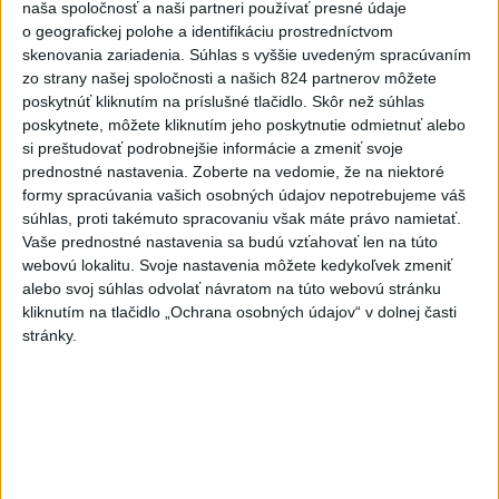
naša spoločnosť a naši partneri používať presné údaje
o geografickej polohe a identifikáciu prostredníctvom
skenovania zariadenia. Súhlas s vyššie uvedeným spracúvaním
zo strany našej spoločnosti a našich 824 partnerov môžete
poskytnúť kliknutím na príslušné tlačidlo. Skôr než súhlas
poskytnete, môžete kliknutím jeho poskytnutie odmietnuť alebo
si preštudovať podrobnejšie informácie a zmeniť svoje
prednostné nastavenia.
Zoberte na vedomie, že na niektoré
Grman verí, že Ramsay zostane pri kormidle SR:
formy spracúvania vašich osobných údajov nepotrebujeme váš
Mám ho rád
súhlas, proti takémuto spracovaniu však máte právo namietať.
Vaše prednostné nastavenia sa budú vzťahovať len na túto
webovú lokalitu. Svoje nastavenia môžete kedykoľvek zmeniť
alebo svoj súhlas odvolať návratom na túto webovú stránku
NA MS KONČÍME: Slováci podľahli vo štvrťfinále
kliknutím na tlačidlo „Ochrana osobných údajov“ v dolnej časti
Kanade 3:6
stránky.
Zdieľaj na Facebooku