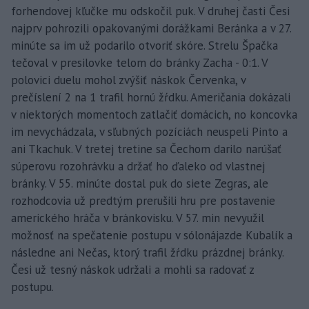
forhendovej kľučke mu odskočil puk. V druhej časti Česi
najprv pohrozili opakovanými dorážkami Beránka a v 27.
minúte sa im už podarilo otvoriť skóre. Strelu Špačka
tečoval v presilovke telom do bránky Zacha - 0:1. V
polovici duelu mohol zvýšiť náskok Červenka, v
prečíslení 2 na 1 trafil hornú žŕdku. Američania dokázali
v niektorých momentoch zatlačiť domácich, no koncovka
im nevychádzala, v sľubných pozíciách neuspeli Pinto a
ani Tkachuk. V tretej tretine sa Čechom darilo narúšať
súperovu rozohrávku a držať ho ďaleko od vlastnej
bránky. V 55. minúte dostal puk do siete Zegras, ale
rozhodcovia už predtým prerušili hru pre postavenie
amerického hráča v bránkovisku. V 57. min nevyužil
možnosť na spečatenie postupu v sólonájazde Kubalík a
následne ani Nečas, ktorý trafil žŕdku prázdnej bránky.
Česi už tesný náskok udržali a mohli sa radovať z
postupu.