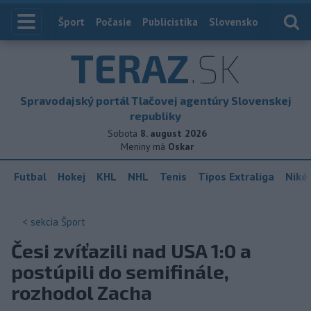
Index
Šport
Počasie
Publicistika
Slovensko
Zahranič
TERAZ
.SK
Spravodajský portál Tlačovej agentúry Slovenskej
republiky
Sobota
8. august 2026
Meniny má
Oskar
Futbal
Hokej
KHL
NHL
Tenis
Tipos Extraliga
Niké 
< sekcia
Šport
Česi zvíťazili nad USA 1:0 a
postúpili do semifinále,
rozhodol Zacha