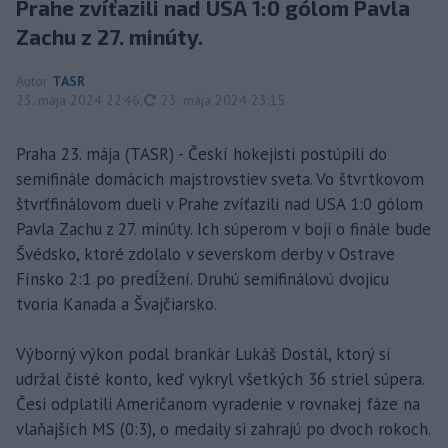
Prahe zvíťazili nad USA 1:0 gólom Pavla
Zachu z 27. minúty.
Autor
TASR
aktualizované
23. mája 2024 22:46
,
23. mája 2024 23:15
Praha 23. mája (TASR) - Českí hokejisti postúpili do
semifinále domácich majstrovstiev sveta. Vo štvrtkovom
štvrťfinálovom dueli v Prahe zvíťazili nad USA 1:0 gólom
Pavla Zachu z 27. minúty. Ich súperom v boji o finále bude
Švédsko, ktoré zdolalo v severskom derby v Ostrave
Fínsko 2:1 po predĺžení. Druhú semifinálovú dvojicu
tvoria Kanada a Švajčiarsko.
Výborný výkon podal brankár Lukáš Dostál, ktorý si
udržal čisté konto, keď vykryl všetkých 36 striel súpera.
Česi odplatili Američanom vyradenie v rovnakej fáze na
vlaňajších MS (0:3), o medaily si zahrajú po dvoch rokoch.