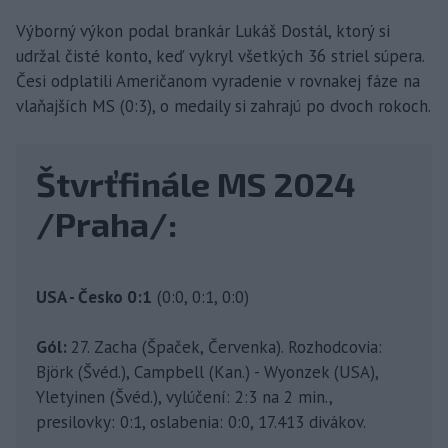
Výborný výkon podal brankár Lukáš Dostál, ktorý si
udržal čisté konto, keď vykryl všetkých 36 striel súpera.
Česi odplatili Američanom vyradenie v rovnakej fáze na
vlaňajších MS (0:3), o medaily si zahrajú po dvoch rokoch.
Štvrťfinále MS 2024
/Praha/:
USA - Česko 0:1
(0:0, 0:1, 0:0)
Gól:
27. Zacha (Špaček, Červenka). Rozhodcovia:
Björk (Švéd.), Campbell (Kan.) - Wyonzek (USA),
Yletyinen (Švéd.), vylúčení: 2:3 na 2 min.,
presilovky: 0:1, oslabenia: 0:0, 17.413 divákov.