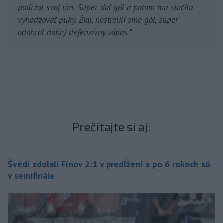
podržal svoj tím. Súper dal gól a potom mu stačilo
vyhadzovať puky. Žiaľ, nestrelili sme gól, súper
odohral dobrý defenzívny zápas.
"
Prečítajte si aj:
Švédi zdolali Fínov 2:1 v predĺžení a po 6 rokoch sú
v semifinále