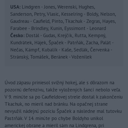
USA:
Lindgren - Jones, Werenski, Hughes,
Sanderson, Petry, Vlasic, Kesselring - Boldy, Nelson,
Gaudreau - Caufield, Pinto, Tkachuk - Zegras, Hayes,
Farabee - Brindley, Kunin, Eyssimont - Leonard
Česko:
Dostál - Gudas, Krejčík, Rutta, Kempný,
Kundrátek, Hájek, Špaček - Patrňák, Zacha, Palát -
Nečas, Kämpf, Kubalík - Kaše, Sedlák, Červenka -
Stránský, Tomášek, Beránek - Voženílek
Úvod zápasu priniesol svižný hokej, ale s dôrazom na
pozornú defenzívu, takže vyložených šancí nebolo veľa.
V 9. minúte sa po Caufieldovej strele dostal k zakončeniu
Tkachuk, no mieril nad bránku. Na opačnej strane
nevyužil nádejnú pozíciu Špaček a následne mal tutovku
Pastrňák. V 14. minúte po chybe Boldyho unikol
americkej obrane a mieril sám na Lindgrena, pri