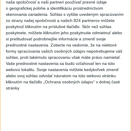
Liga majstrov: Škriniarovo
naša spoločnosť a naši partneri používať presné údaje
o geografickej polohe a identifikáciu prostredníctvom
Fenerbahce zdolalo v 3.
skenovania zariadenia. Súhlas s vyššie uvedeným spracúvaním
predkole Graz
zo strany našej spoločnosti a našich 824 partnerov môžete
aktualizované
včera 21:23
,
dnes 6:04
poskytnúť kliknutím na príslušné tlačidlo. Skôr než súhlas
poskytnete, môžete kliknutím jeho poskytnutie odmietnuť alebo
Slováci na Hlinka Gretzky Cupe
si preštudovať podrobnejšie informácie a zmeniť svoje
zdolali Švajčiarov 6:2
prednostné nastavenia.
Zoberte na vedomie, že na niektoré
dnes 6:01
formy spracúvania vašich osobných údajov nepotrebujeme váš
súhlas, proti takémuto spracovaniu však máte právo namietať.
Práve teraz
Vaše prednostné nastavenia sa budú vzťahovať len na túto
webovú lokalitu. Svoje nastavenia môžete kedykoľvek zmeniť
-
Americký štát Nové Mexiko v stredu zažaloval
06:06
alebo svoj súhlas odvolať návratom na túto webovú stránku
ministerstvo
spravodlivosti USA a povereného ministra Todda
kliknutím na tlačidlo „Ochrana osobných údajov“ v dolnej časti
Blanchea. Tvrdí, že federálne úrady mu bránia vo vyšetrovaní
stránky.
sexuálnych trestných činov odsúdeného sexuálneho delikventa
Jeffreyho Epsteina.
Viac
Videá a prenosy TASR TV
TK Ministra spravodlivosti SR B.