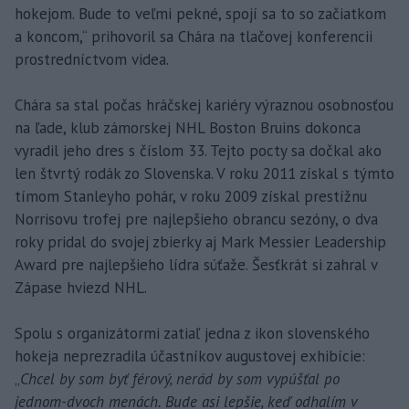
hokejom. Bude to veľmi pekné, spojí sa to so začiatkom
a koncom,“ prihovoril sa Chára na tlačovej konferencii
prostredníctvom videa.
Chára sa stal počas hráčskej kariéry výraznou osobnosťou
na ľade, klub zámorskej NHL Boston Bruins dokonca
vyradil jeho dres s číslom 33. Tejto pocty sa dočkal ako
len štvrtý rodák zo Slovenska. V roku 2011 získal s týmto
tímom Stanleyho pohár, v roku 2009 získal prestížnu
Norrisovu trofej pre najlepšieho obrancu sezóny, o dva
roky pridal do svojej zbierky aj Mark Messier Leadership
Award pre najlepšieho lídra súťaže. Šesťkrát si zahral v
Zápase hviezd NHL.
Spolu s organizátormi zatiaľ jedna z ikon slovenského
hokeja neprezradila účastníkov augustovej exhibície:
„
Chcel by som byť férový, nerád by som vypúšťal po
jednom-dvoch menách. Bude asi lepšie, keď odhalím v