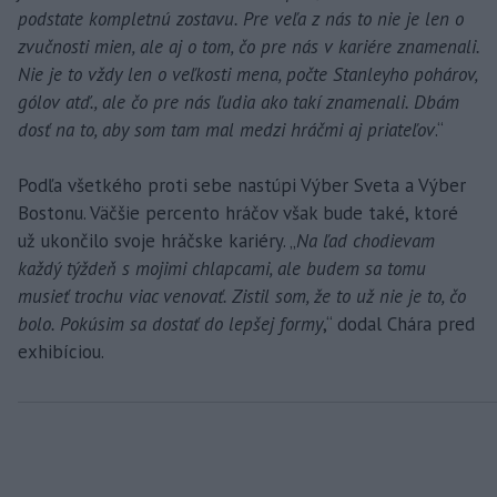
podstate kompletnú zostavu. Pre veľa z nás to nie je len o
zvučnosti mien, ale aj o tom, čo pre nás v kariére znamenali.
Nie je to vždy len o veľkosti mena, počte Stanleyho pohárov,
gólov atď., ale čo pre nás ľudia ako takí znamenali. Dbám
dosť na to, aby som tam mal medzi hráčmi aj priateľov
.“
Podľa všetkého proti sebe nastúpi Výber Sveta a Výber
Bostonu. Väčšie percento hráčov však bude také, ktoré
už ukončilo svoje hráčske kariéry. „
Na ľad chodievam
každý týždeň s mojimi chlapcami, ale budem sa tomu
musieť trochu viac venovať. Zistil som, že to už nie je to, čo
bolo. Pokúsim sa dostať do lepšej formy
,“ dodal Chára pred
exhibíciou.