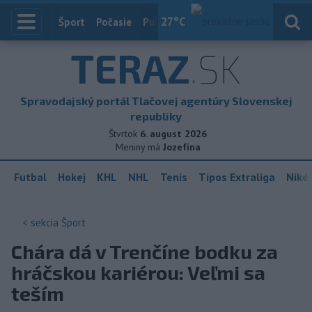
27
°C
Index
Šport
Počasie
Publicistika
Slovensko
Zahranič
TERAZ
.SK
Spravodajský portál Tlačovej agentúry Slovenskej
republiky
Štvrtok
6. august 2026
Meniny má
Jozefína
Futbal
Hokej
KHL
NHL
Tenis
Tipos Extraliga
Niké 
< sekcia
Šport
Chára dá v Trenčíne bodku za
hráčskou kariérou: Veľmi sa
teším