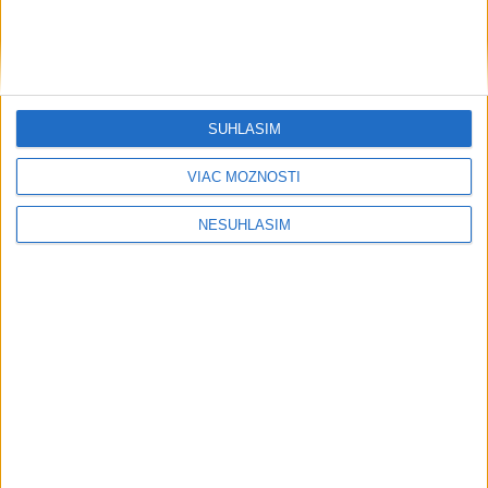
....
SÚHLASÍM
VIAC MOŽNOSTÍ
....
NESÚHLASÍM