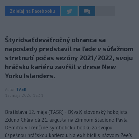
Zdieľaj na Facebooku
Štyridsaťdeväťročný obranca sa
naposledy predstavil na ľade v súťažnom
stretnutí počas sezóny 2021/2022, svoju
hráčsku kariéru zavŕšil v drese New
Yorku Islanders.
Autor
TASR
12. mája 2026 18:31
Bratislava 12. mája (TASR) - Bývalý slovenský hokejista
Zdeno Chára dá 21. augusta na Zimnom štadióne Pavla
Demitru v Trenčíne symbolickú bodku za svojou
úspešnou hráčskou kariérou. Na exhibícii s názvom Zee's