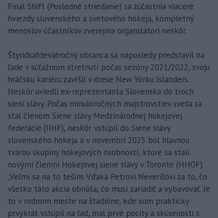
Final Shift (Posledné striedanie) sa zúčastnia viaceré
hviezdy slovenského a svetového hokeja, kompletný
menoslov účastníkov zverejnia organizátori neskôr.
Štyridsaťdeväťročný obranca sa naposledy predstavil na
ľade v súťažnom stretnutí počas sezóny 2021/2022, svoju
hráčsku kariéru zavŕšil v drese New Yorku Islanders.
Neskôr uviedli ex-reprezentanta Slovenska do troch
siení slávy. Počas minuloročných majstrovstiev sveta sa
stal členom Siene slávy Medzinárodnej hokejovej
federácie (IIHF), neskôr vstúpil do Siene slávy
slovenského hokeja a v novembri 2025 bol hlavnou
tvárou skupiny hokejových osobností, ktoré sa stali
novými členmi Hokejovej siene slávy v Toronte (HHOF).
„Veľmi sa na to teším. Vďaka Petrovi Neverišovi za to, čo
všetko táto akcia obnáša, čo musí zariadiť a vybavovať. Je
to v rodnom meste na štadióne, kde som prakticky
prvýkrát vstúpil na ľad, mal prvé pocity a skúsenosti s