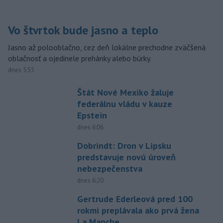
Vo štvrtok bude jasno a teplo
Jasno až polooblačno, cez deň lokálne prechodne zväčšená
oblačnosť a ojedinele prehánky alebo búrky.
dnes 5:55
Štát Nové Mexiko žaluje
federálnu vládu v kauze
Epstein
dnes 6:06
Dobrindt: Dron v Lipsku
predstavuje novú úroveň
nebezpečenstva
dnes 6:20
Gertrude Ederleová pred 100
rokmi preplávala ako prvá žena
La Manche