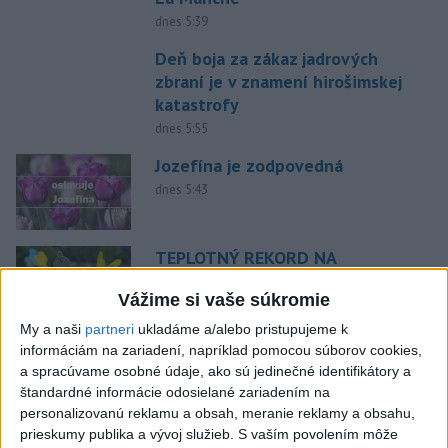
dnes 5:39
Deň boja za zákaz jadrových
zbraní je v znamení hirošimskej
katastrofy
dnes 5:55
Jozefína je zodpovedná
dnes 5:43
TEPLOTNÝ REKORD NA
SLOVENSKU: Padol v Kamenici
Vážime si vaše súkromie
nad Hronom
aktualizované
včera 17:09
,
včera 18:42
My a naši
partneri
ukladáme a/alebo pristupujeme k
informáciám na zariadení, napríklad pomocou súborov cookies,
Mláďa z populácie
a spracúvame osobné údaje, ako sú jedinečné identifikátory a
Escobarových hrochov uhynulo
štandardné informácie odosielané zariadením na
aktualizované
včera 19:32
,
dnes 6:10
personalizovanú reklamu a obsah, meranie reklamy a obsahu,
prieskumy publika a vývoj služieb.
S vaším povolením môže