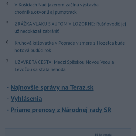
4
V Košiciach Nad jazerom začína výstavba
chodníka,otvorili aj pumptrack
5
ZRÁŽKA VLAKU S AUTOM V LOZORNE: Rušňovodič jej
už nedokázal zabrániť
6
Kruhová križovatka v Poprade v smere z Hozelca bude
hotová budúci rok
7
UZAVRETÁ CESTA: Medzi Spišskou Novou Vsou a
Levočou sa stala nehoda
Najnovšie správy na Teraz.sk
Vyhlásenia
Priame prenosy z Národnej rady SR