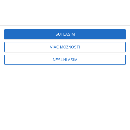
....
SÚHLASÍM
VIAC MOŽNOSTÍ
NESÚHLASÍM