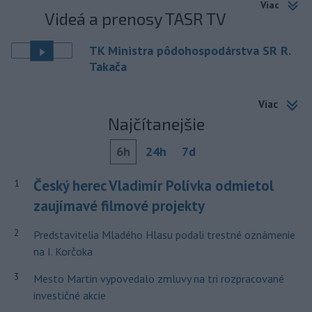
Viac
Videá a prenosy TASR TV
TK Ministra pôdohospodárstva SR R.
Takača
Viac
Najčítanejšie
6h
24h
7d
Český herec Vladimír Polívka odmietol
1
zaujímavé filmové projekty
2
Predstavitelia Mladého Hlasu podali trestné oznámenie
na I. Korčoka
3
Mesto Martin vypovedalo zmluvy na tri rozpracované
investičné akcie