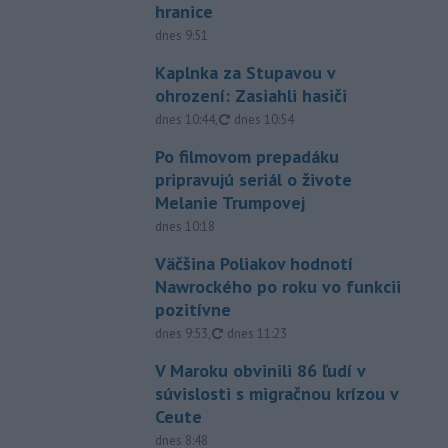
hranice
dnes 9:51
Kaplnka za Stupavou v
ohrození: Zasiahli hasiči
aktualizované
dnes 10:44
,
dnes 10:54
Po filmovom prepadáku
pripravujú seriál o živote
Melanie Trumpovej
dnes 10:18
Väčšina Poliakov hodnotí
Nawrockého po roku vo funkcii
pozitívne
aktualizované
dnes 9:53
,
dnes 11:23
V Maroku obvinili 86 ľudí v
súvislosti s migračnou krízou v
Ceute
dnes 8:48