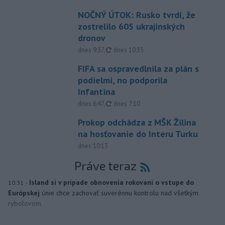
NOČNÝ ÚTOK: Rusko tvrdí, že
zostrelilo 605 ukrajinských
dronov
aktualizované
dnes 9:37
,
dnes 10:35
FIFA sa ospravedlnila za plán s
podielmi, no podporila
Infantina
aktualizované
dnes 6:47
,
dnes 7:10
Prokop odchádza z MŠK Žilina
na hosťovanie do Interu Turku
dnes 10:13
Práve teraz
-
Island si v prípade obnovenia rokovaní o vstupe do
10:31
Európskej
únie chce zachovať suverénnu kontrolu nad všetkým
rybolovom.