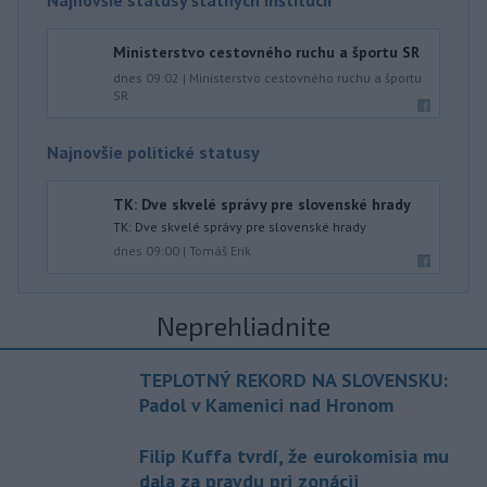
Najnovšie statusy štátnych inštitúcií
Ministerstvo cestovného ruchu a športu SR
dnes 09:02
|
Ministerstvo cestovného ruchu a športu
SR
Najnovšie politické statusy
TK: Dve skvelé správy pre slovenské hrady
TK: Dve skvelé správy pre slovenské hrady
dnes 09:00
|
Tomáš Erik
Neprehliadnite
TEPLOTNÝ REKORD NA SLOVENSKU:
Padol v Kamenici nad Hronom
Filip Kuffa tvrdí, že eurokomisia mu
dala za pravdu pri zonácii