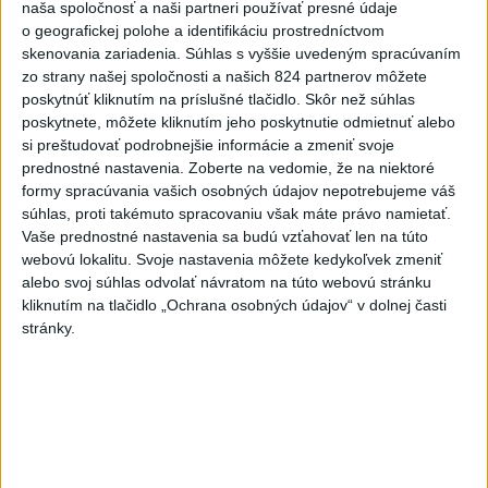
SNS vyzýva T. Tarabu, aby navrhol zrušenie uznesení k
naša spoločnosť a naši partneri používať presné údaje
zonáciám
o geografickej polohe a identifikáciu prostredníctvom
skenovania zariadenia. Súhlas s vyššie uvedeným spracúvaním
Kuffa: Bude potrebné vo väčšej miere budovať vodozádržné
zo strany našej spoločnosti a našich 824 partnerov môžete
opatrenia
poskytnúť kliknutím na príslušné tlačidlo. Skôr než súhlas
poskytnete, môžete kliknutím jeho poskytnutie odmietnuť alebo
V. Križo: Výzvou reformy sú školy, ktoré nie sú na ňu
si preštudovať podrobnejšie informácie a zmeniť svoje
pripravené
prednostné nastavenia.
Zoberte na vedomie, že na niektoré
formy spracúvania vašich osobných údajov nepotrebujeme váš
Zahraničie
súhlas, proti takémuto spracovaniu však máte právo namietať.
Vaše prednostné nastavenia sa budú vzťahovať len na túto
Väčšina Poliakov hodnotí
webovú lokalitu. Svoje nastavenia môžete kedykoľvek zmeniť
alebo svoj súhlas odvolať návratom na túto webovú stránku
Nawrockého po roku vo funkcii
kliknutím na tlačidlo „Ochrana osobných údajov“ v dolnej časti
pozitívne
stránky.
aktualizované
dnes 9:53
,
dnes 11:23
Poľsko začalo prípravy na návštevu pápeža Leva XIV. v roku
2028
NOČNÝ ÚTOK: Rusko tvrdí, že zostrelilo 605 ukrajinských
dronov