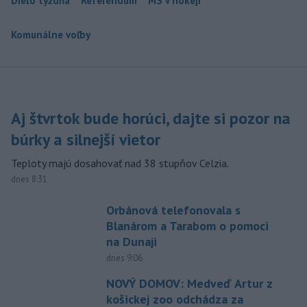
Dielo týždňa
Referendum
MS v hokeji
Komunálne voľby
Aj štvrtok bude horúci, dajte si pozor na
búrky a silnejší vietor
Teploty majú dosahovať nad 38 stupňov Celzia.
dnes 8:31
Orbánová telefonovala s
Blanárom a Tarabom o pomoci
na Dunaji
dnes 9:06
NOVÝ DOMOV: Medveď Artur z
košickej zoo odchádza za