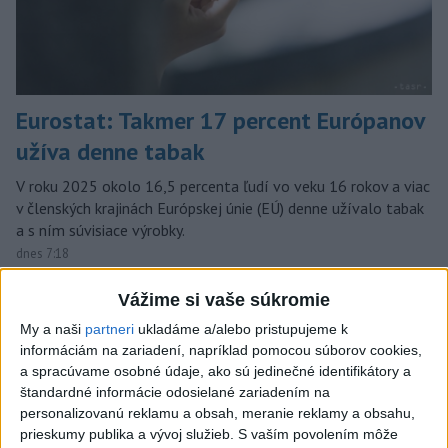
Eurostat: Takmer 17 percent Európanov
užíva denne tabak
V roku 2025 okolo 16,5 percenta ľudí vo veku 16 rokov a viac
v členských krajinách Európskej únie (EÚ) denne užívalo tabak
a s ním súvisiace výrobky.
dnes 7:18
Slovensko
Vážime si vaše súkromie
My a naši
partneri
ukladáme a/alebo pristupujeme k
SKSaPA žiada kompenzáciu pre
informáciám na zariadení, napríklad pomocou súborov cookies,
sestry v ADOS pre sťažené
a spracúvame osobné údaje, ako sú jedinečné identifikátory a
podmienky
štandardné informácie odosielané zariadením na
dnes 11:28
personalizovanú reklamu a obsah, meranie reklamy a obsahu,
prieskumy publika a vývoj služieb.
S vaším povolením môže