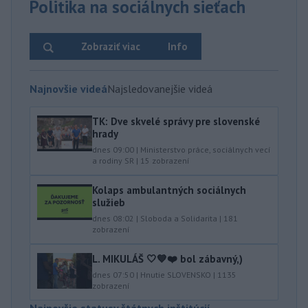
Politika na sociálnych sieťach
Zobraziť viac
Info
Najnovšie videá
Najsledovanejšie videá
TK: Dve skvelé správy pre slovenské
hrady
dnes 09:00
|
Ministerstvo práce, sociálnych vecí
a rodiny SR
|
15
zobrazení
Kolaps ambulantných sociálnych
služieb
dnes 08:02
|
Sloboda a Solidarita
|
181
zobrazení
L. MIKULÁŠ 🤍💙❤️ bol zábavný,)
dnes 07:50
|
Hnutie SLOVENSKO
|
1135
zobrazení