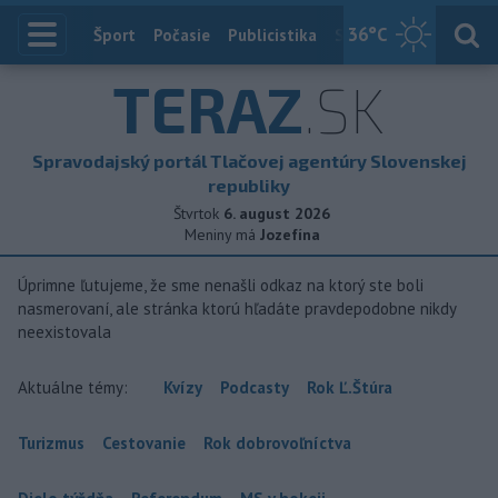
36
°C
Index
Šport
Počasie
Publicistika
Slovensko
Zahranič
TERAZ
.SK
Spravodajský portál Tlačovej agentúry Slovenskej
republiky
Štvrtok
6. august 2026
Meniny má
Jozefína
Úprimne ľutujeme, že sme nenašli odkaz na ktorý ste boli
nasmerovaní, ale stránka ktorú hľadáte pravdepodobne nikdy
neexistovala
Aktuálne témy:
Kvízy
Podcasty
Rok Ľ.Štúra
Turizmus
Cestovanie
Rok dobrovoľníctva