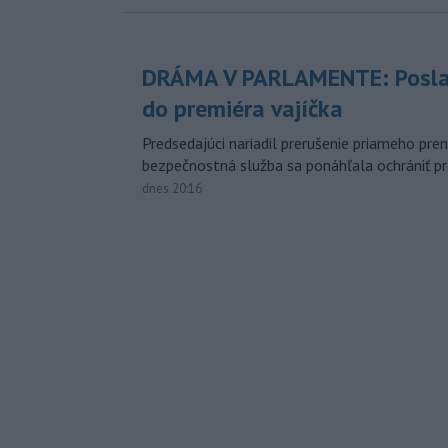
DRÁMA V PARLAMENTE: Posla
do premiéra vajíčka
Predsedajúci nariadil prerušenie priameho pren
bezpečnostná služba sa ponáhľala ochrániť pr
dnes 20:16