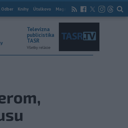
 Odber
Knihy
Útulkovo
Magazín
News Now
Archív
TASR
Televízna
publicistika
TASR
ky
Všetky relácie
nerom,
usu