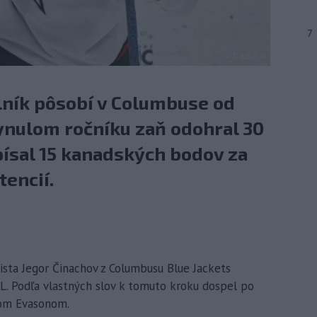
7
lník pôsobí v Columbuse od
lynulom ročníku zaň odohral 30
ipísal 15 kanadských bodov za
encií.
jista Jegor Činachov z Columbusu Blue Jackets
. Podľa vlastných slov k tomuto kroku dospel po
om Evasonom.