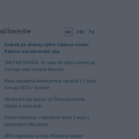
ajčítanejšie
6h
24h
7d
Fodrek po druhej výhre Liberca vonku:
Kabína má obrovskú silu
SMUTNÁ SPRÁVA: Vo veku 68 rokov zomrel po
chorobe otec Lionela Messiho
Piata nasadená Andrejevová vypadla v 3. kole
turnaja WTA v Toronte
Obranca Kaša dostal od Žiliny povolenie
hľadať si nový klub
Prešov remizoval v domácom dueli 3. kola s
Liptovským Mikulášom
UEFA vyplatila za čias Infantina vysoké