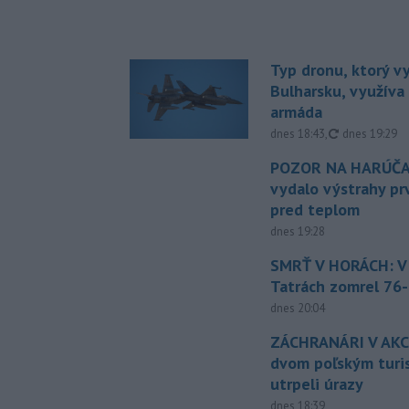
Typ dronu, ktorý v
Bulharsku, využíva 
armáda
aktualizovan
dnes 18:43
,
dnes 19:29
POZOR NA HARÚČA
vydalo výstrahy p
pred teplom
dnes 19:28
SMRŤ V HORÁCH: V
Tatrách zomrel 76-
dnes 20:04
ZÁCHRANÁRI V AKCI
dvom poľským turi
utrpeli úrazy
dnes 18:39