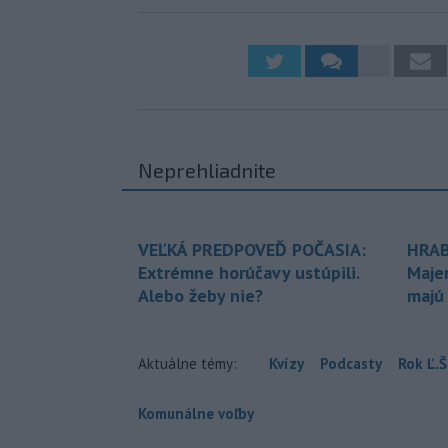
Neprehliadnite
VEĽKÁ PREDPOVEĎ POČASIA:
HRAB
Extrémne horúčavy ustúpili.
Maje
Alebo žeby nie?
majú
Aktuálne témy:
Kvízy
Podcasty
Rok Ľ.Š
Komunálne voľby