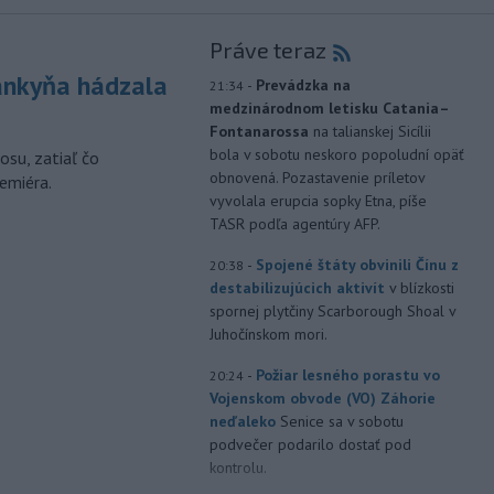
Práve teraz
nkyňa hádzala
-
Prevádzka na
21:34
medzinárodnom letisku Catania–
Fontanarossa
na talianskej Sicílii
bola v sobotu neskoro popoludní opäť
osu, zatiaľ čo
obnovená. Pozastavenie príletov
emiéra.
vyvolala erupcia sopky Etna, píše
TASR podľa agentúry AFP.
-
Spojené štáty obvinili Čínu z
20:38
destabilizujúcich aktivít
v blízkosti
spornej plytčiny Scarborough Shoal v
Juhočínskom mori.
-
Požiar lesného porastu vo
20:24
Vojenskom obvode (VO) Záhorie
neďaleko
Senice sa v sobotu
podvečer podarilo dostať pod
kontrolu.