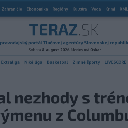
Zahraničie
Ekonomika
Regióny
Kultúra
Veda
Krimi
XML
TERAZ
.SK
pravodajský portál Tlačovej agentúry Slovenskej republi
Sobota
8. august 2026
Meniny má
Oskar
 Extraliga
Niké liga
Basketbal
Zimné športy
LIVESCORE
l nezhody s tré
 výmenu z Columb