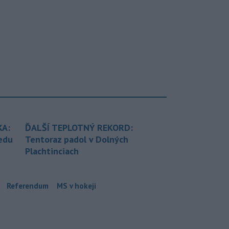
KA:
ĎALŠÍ TEPLOTNÝ REKORD:
redu
Tentoraz padol v Dolných
Plachtinciach
Referendum
MS v hokeji