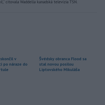
il
,“ citovala Waddella kanadská televízia TSN.
skončil v
Švédsky obranca Flood sa
i po náraze do
stal novou posilou
rtule
Liptovského Mikuláša