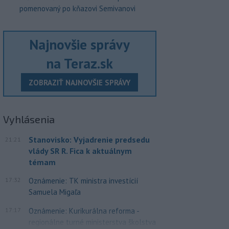
pomenovaný po kňazovi Semivanovi
Najnovšie správy
na Teraz.sk
ZOBRAZIŤ NAJNOVŠIE SPRÁVY
Vyhlásenia
Stanovisko: Vyjadrenie predsedu
21:21
vlády SR R. Fica k aktuálnym
témam
17:32
Oznámenie: TK ministra investícií
Samuela Migaľa
17:17
Oznámenie: Kurikurálna reforma -
regionálne turné ministerstva školstva