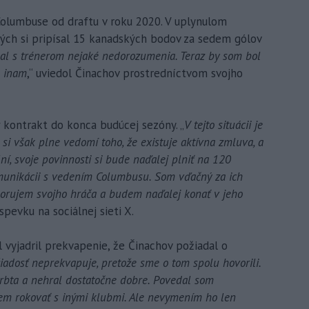
Columbuse od draftu v roku 2020. V uplynulom
rých si pripísal 15 kanadských bodov za sedem gólov
l s trénerom nejaké nedorozumenia. Teraz by som bol
m inam
,“ uviedol Činachov prostredníctvom svojho
kontrakt do konca budúcej sezóny. „
V tejto situácii je
si však plne vedomí toho, že existuje aktívna zmluva, a
í, svoje povinnosti si bude naďalej plniť na 120
omunikácii s vedením Columbusu. Som vďačný za ich
porujem svojho hráča a budem naďalej konať v jeho
spevku na sociálnej sieti X.
vyjadril prekvapenie, že Činachov požiadal o
iadosť neprekvapuje, pretože sme o tom spolu hovorili.
hrbta a nehral dostatočne dobre. Povedal som
em rokovať s inými klubmi. Ale nevymením ho len