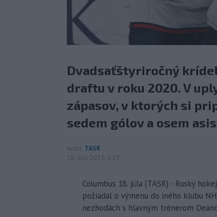
Dvadsaťštyriročný kríde
draftu v roku 2020. V up
zápasov, v ktorých si pr
sedem gólov a osem asist
Autor
TASR
18. júla 2025 6:19
Columbus 18. júla (TASR) - Ruský hoke
požiadal o výmenu do iného klubu NHL
nezhodách s hlavným trénerom Dean