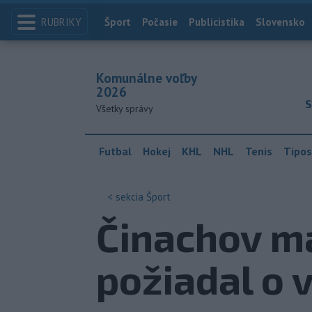
RUBRIKY
Index
Šport
Počasie
Publicistika
Slovensko
Komunálne voľby
2026
S
Všetky správy
Futbal
Hokej
KHL
NHL
Tenis
Tipos
< sekcia
Šport
Činachov ma
požiadal o