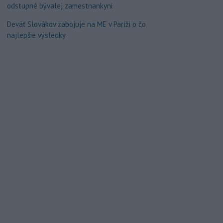
odstupné bývalej zamestnankyni
Deväť Slovákov zabojuje na ME v Paríži o čo
najlepšie výsledky