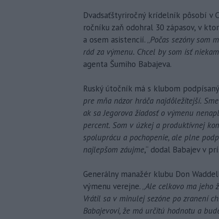
Dvadsaťštyriročný krídelník pôsobí v 
ročníku zaň odohral 30 zápasov, v kto
a osem asistencií. „
Počas sezóny som ma
rád za výmenu. Chcel by som ísť nieka
agenta Šumiho Babajeva.
Ruský útočník má s klubom podpísaný 
pre mňa názor hráča najdôležitejší. Sme 
ak sa Jegorova žiadosť o výmenu nenapln
percent. Som v úzkej a produktívnej k
spoluprácu a pochopenie, ale plne pod
najlepšom záujme
,“ dodal Babajev v prí
Generálny manažér klubu Don Waddell 
výmenu verejne. „
Ale celkovo ma jeho ž
Vrátil sa v minulej sezóne po zranení c
Babajevovi, že má určitú hodnotu a bud