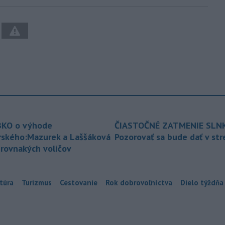
KO o výhode
ČIASTOČNÉ ZATMENIE SLN
rského:Mazurek a Laššáková
Pozorovať sa bude dať v st
 rovnakých voličov
túra
Turizmus
Cestovanie
Rok dobrovoľníctva
Dielo týždňa