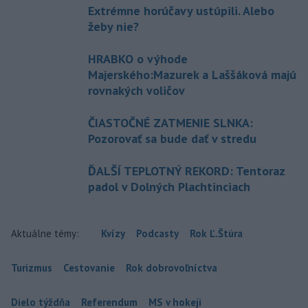
Extrémne horúčavy ustúpili. Alebo
žeby nie?
HRABKO o výhode
Majerského:Mazurek a Laššáková majú
rovnakých voličov
ČIASTOČNÉ ZATMENIE SLNKA:
Pozorovať sa bude dať v stredu
ĎALŠÍ TEPLOTNÝ REKORD: Tentoraz
padol v Dolných Plachtinciach
Aktuálne témy:
Kvízy
Podcasty
Rok Ľ.Štúra
Turizmus
Cestovanie
Rok dobrovoľníctva
Dielo týždňa
Referendum
MS v hokeji