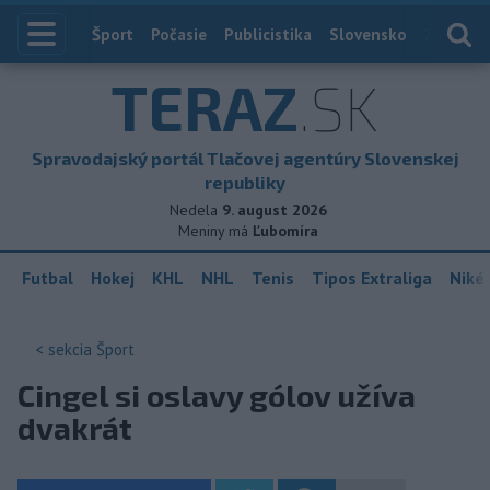
Index
Šport
Počasie
Publicistika
Slovensko
Zahranič
TERAZ
.SK
Spravodajský portál Tlačovej agentúry Slovenskej
republiky
Nedela
9. august 2026
Meniny má
Ľubomíra
Futbal
Hokej
KHL
NHL
Tenis
Tipos Extraliga
Niké 
< sekcia
Šport
Cingel si oslavy gólov užíva
dvakrát