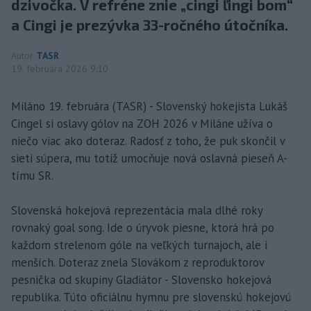
dzivočka. V refréne znie „cingi ľingi bom“
a Cingi je prezývka 33-ročného útočníka.
Autor
TASR
19. februára 2026 9:10
Miláno 19. februára (TASR) - Slovenský hokejista Lukáš
Cingel si oslavy gólov na ZOH 2026 v Miláne užíva o
niečo viac ako doteraz. Radosť z toho, že puk skončil v
sieti súpera, mu totiž umocňuje nová oslavná pieseň A-
tímu SR.
Slovenská hokejová reprezentácia mala dlhé roky
rovnaký goal song. Ide o úryvok piesne, ktorá hrá po
každom strelenom góle na veľkých turnajoch, ale i
menších. Doteraz znela Slovákom z reproduktorov
pesnička od skupiny Gladiátor - Slovensko hokejová
republika. Túto oficiálnu hymnu pre slovenskú hokejovú