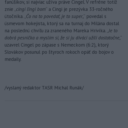
fanúšikov, si najviac užíva práve Cingel. V refréne totiž
znie „
cingi ľingi bom
“ a Cingi je prezývka 33-ročného
útočníka. „
Čo na to povedať, je to super
,“ povedal s
úsmevom hokejista, ktorý sa na turnaj do Milána dostal
na poslednú chvíľu za zraneného Mareka Hrivíka. „
Je to
dobrá pesnička a myslím si, že si ju diváci užili dostatočne
,“
uzavrel Cingel po zápase s Nemeckom (6:2), ktorý
Slovákov posunul po štyroch rokoch opäť do bojov o
medaily.
/vyslaný redaktor TASR Michal Runák/