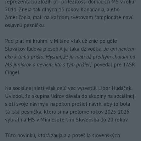
reprezentáciu zložili pri príležitosti domácich MS v roku
2011. Znela tak dlhých 15 rokov. Kanaďania, alebo
Američania, mali na každom svetovom šampionáte novú
oslavnú pesničku.
Pod piatimi kruhmi v Miláne však už znie po góle
Slovákov ľudová pieseň A ja taka dzivočka. „
Ja ani neviem
ako k tomu prišlo. Myslím, že ju mali už predtým chalani na
MS juniorov a neviem, kto s tým prišiel
,“ povedal pre TASR
Cingel.
Na sociálnej sieti však celú vec vysvetlil Libor Hudáček.
Uviedol, že skupina lídrov dávala do skupiny na sociálnej
sieti svoje návrhy a napokon prešiel návrh, aby to bola
tá istá pesnička, ktorú si na prelome rokov 2025-2026
vybral na MS v Minnesote tím Slovenska do 20 rokov.
Túto novinku, ktorá zaujala a potešila slovenských