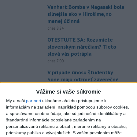
Venhart:Bomba v Nagasaki bola
silnejšia ako v Hirošime,no
menej účinná
dnes 8:24
OTESTUJTE SA: Rozumiete
slovenským nárečiam? Tieto
slová vás potrápia
dnes 7:00
V prípade únosu študentky
Sone majú odznieť záverečné
reči
Vážime si vaše súkromie
dnes 9:36
My a naši
partneri
ukladáme a/alebo pristupujeme k
Zelenskyj: Severná Kórea pošle
informáciám na zariadení, napríklad pomocou súborov cookies,
do Ruska až 50.000 vojakov
a spracúvame osobné údaje, ako sú jedinečné identifikátory a
dnes 8:46
štandardné informácie odosielané zariadením na
personalizovanú reklamu a obsah, meranie reklamy a obsahu,
Slovensko čakajú astronomické
prieskumy publika a vývoj služieb.
S vaším povolením môže