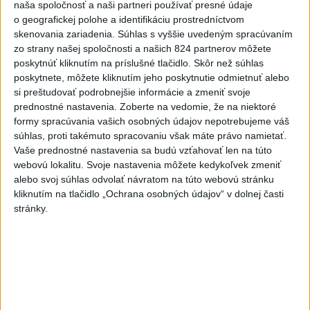
naša spoločnosť a naši partneri používať presné údaje
úkazy, zatmenie Slnka striedajú
o geografickej polohe a identifikáciu prostredníctvom
Perzeidy
skenovania zariadenia. Súhlas s vyššie uvedeným spracúvaním
dnes 7:36
zo strany našej spoločnosti a našich 824 partnerov môžete
poskytnúť kliknutím na príslušné tlačidlo. Skôr než súhlas
Agrorezort: Výmera lesných
poskytnete, môžete kliknutím jeho poskytnutie odmietnuť alebo
pozemkov a porastov sa
si preštudovať podrobnejšie informácie a zmeniť svoje
dlhodobo zvyšuje
prednostné nastavenia.
Zoberte na vedomie, že na niektoré
dnes 10:24
formy spracúvania vašich osobných údajov nepotrebujeme váš
súhlas, proti takémuto spracovaniu však máte právo namietať.
Potocká najväčším slovenským
Vaše prednostné nastavenia sa budú vzťahovať len na túto
želiezkom, Trníková sníva o
webovú lokalitu. Svoje nastavenia môžete kedykoľvek zmeniť
finále
alebo svoj súhlas odvolať návratom na túto webovú stránku
dnes 9:11
kliknutím na tlačidlo „Ochrana osobných údajov“ v dolnej časti
stránky.
Slováci prehrali duel o bronz,
Štolc: Hodnotí sa to ťažko
dnes 10:18
Práve teraz
-
Slovenskí hasiči naďalej pokračujú vo svojom nasadení vo
10:52