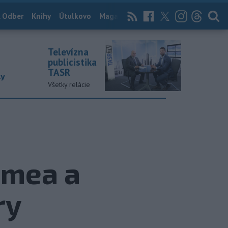
 Odber
Knihy
Útulkovo
Magazín
News Now
Archív
TASR
Televízna
publicistika
TASR
ky
Všetky relácie
imea a
ry