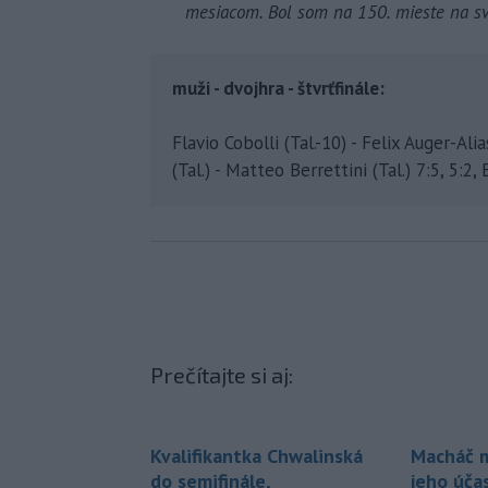
mesiacom. Bol som na 150. mieste na s
muži - dvojhra - štvrťfinále:
Flavio Cobolli (Tal.-10) - Felix Auger-Ali
(Tal.) - Matteo Berrettini (Tal.) 7:5, 5:2,
Prečítajte si aj:
Kvalifikantka Chwalinská
Macháč m
do semifinále,
jeho úča