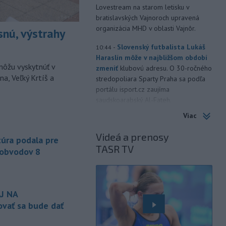
Lovestream na starom letisku v
bratislavských Vajnoroch upravená
organizácia MHD v oblasti Vajnôr.
snú, výstrahy
-
Slovenský futbalista Lukáš
10:44
Haraslín môže v najbližšom období
môžu vyskytnúť v
zmeniť
klubovú adresu. O 30-ročného
a, Veľký Krtíš a
stredopoliara Sparty Praha sa podľa
portálu isport.cz zaujíma
saudskoarabský Al-Fateh.
Viac
-
Vo veku 94 rokov zomrela 29.
10:23
júla 2026 herečka a dlhoročná
Videá a prenosy
úra podala pre
členka
Slovenského komorného
TASR TV
divadla (SKD) v Martine Helena
 obvodov 8
Sudická.
-
Národná diaľničná
10:15
spoločnosť (NDS) ukončila výmenu
J NA
mostného
záveru na ľavej strane
vať sa bude dať
mosta Lanfranconi, ktorý je súčasťou
bratislavskej diaľnice D2.