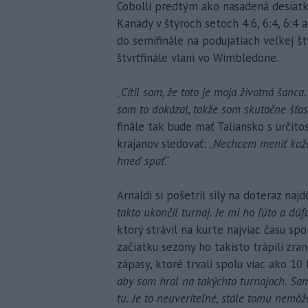
Cobolli predtým ako nasadená desiatka
Kanady v štyroch setoch 4:6, 6:4, 6:4 
do semifinále na podujatiach veľkej 
štvrťfinále vlani vo Wimbledone.
„
Cítil som, že toto je moja životná šan
som to dokázal, takže som skutočne šťas
finále tak bude mať Taliansko s určito
krajanov sledovať: „
Nechcem meniť každ
hneď spať
.“
Arnaldi si pošetril sily na doteraz najdô
takto ukončil turnaj. Je mi ho ľúto a dúf
ktorý strávil na kurte najviac času s
začiatku sezóny ho takisto trápili zr
zápasy, ktoré trvali spolu viac ako 10 
aby som hral na takýchto turnajoch. Sa
tu. Je to neuveriteľné, stále tomu nemô