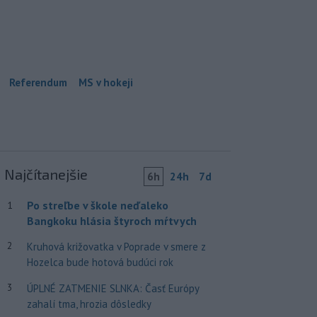
Referendum
MS v hokeji
Najčítanejšie
6h
24h
7d
Po streľbe v škole neďaleko
1
Bangkoku hlásia štyroch mŕtvych
2
Kruhová križovatka v Poprade v smere z
Hozelca bude hotová budúci rok
3
ÚPLNÉ ZATMENIE SLNKA: Časť Európy
zahalí tma, hrozia dôsledky