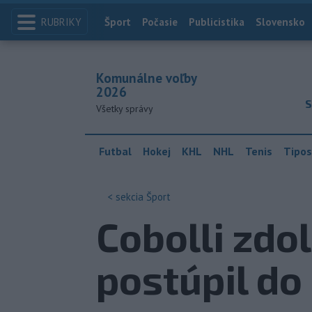
RUBRIKY
Index
Šport
Počasie
Publicistika
Slovensko
Komunálne voľby
2026
S
Všetky správy
Futbal
Hokej
KHL
NHL
Tenis
Tipos
< sekcia
Šport
Cobolli zdo
postúpil do