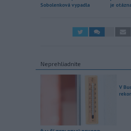
Sobolenková vypadla
je otázn
Neprehliadnite
V Bu
rekor