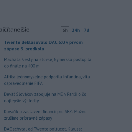
ajčítanejšie
6h
24h
7d
Twente deklasovalo DAC 6:0 v prvom
zápase 3. predkola
Machata šiesty na stovke, Gymerská postúpila
do finále na 400 m
Afrika jednomyseľne podporila Infantina, víta
ospravedlnenie FIFA
Deväť Slovákov zabojuje na ME v Paríži o čo
najlepšie výsledky
Kováčik o zastavení financií pre SFZ: Možno
zrušíme prípravné zápasy
DAC schytal od Twente poltucet, Klauss: