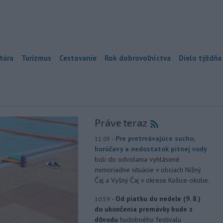
túra
Turizmus
Cestovanie
Rok dobrovoľníctva
Dielo týždňa
Práve teraz
-
Pre pretrvávajúce sucho,
11:03
horúčavy a nedostatok pitnej vody
boli do odvolania vyhlásené
mimoriadne situácie v obciach Nižný
Čaj a Vyšný Čaj v okrese Košice-okolie.
-
Od piatku do nedele (9. 8.)
10:59
do ukončenia premávky bude z
dôvodu
hudobného festivalu