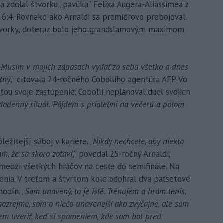
 zdolal štvorku „pavúka“ Felixa Augera-Aliassimea z
a 6:4. Rovnako ako Arnaldi sa premiérovo prebojoval
štvorky, doteraz bolo jeho grandslamovým maximom
ca. Musím v mojich zápasoch vydať zo seba všetko a dnes
tný
,“ citovala 24-ročného Cobolliho agentúra AFP. Vo
sťou svoje zastúpenie. Cobolli neplánoval duel svojich
odenný rituál. Pôjdem s priateľmi na večeru a potom
ležitejší súboj v kariére. „
Nikdy nechcete, aby niekto
am, že sa skoro zotaví
,“ povedal 25-ročný Arnaldi,
pomedzi všetkých hráčov na ceste do semifinále. Na
anenia. V treťom a štvrtom kole odohral dva päťsetové
hodín. „
Som unavený, to je isté. Trénujem a hrám tenis,
mozrejme, som o niečo unavenejší ako zvyčajne, ale som
žem uveriť, keď si spomeniem, kde som bol pred