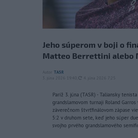
Jeho súperom v boji o fin
Matteo Berrettini alebo 
Autor
TASR
aktualizované
3. júna 2026 19:40
,
4. júna 2026 7:25
Paríž 3. júna (TASR) - Taliansky tenista
grandslamovom turnaji Roland Garros 
záverečnom štvrťfinálovom zápase vi
5:2 v druhom sete, keď jeho súper duel
svojho prvého grandslamového semifin