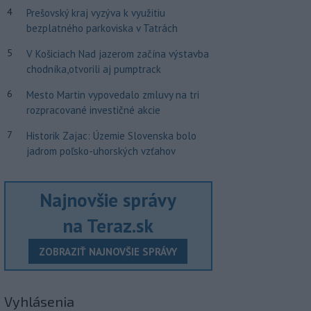
4
Prešovský kraj vyzýva k využitiu
bezplatného parkoviska v Tatrách
5
V Košiciach Nad jazerom začína výstavba
chodníka,otvorili aj pumptrack
6
Mesto Martin vypovedalo zmluvy na tri
rozpracované investičné akcie
7
Historik Zajac: Územie Slovenska bolo
jadrom poľsko-uhorských vzťahov
Najnovšie správy
na Teraz.sk
ZOBRAZIŤ NAJNOVŠIE SPRÁVY
Vyhlásenia