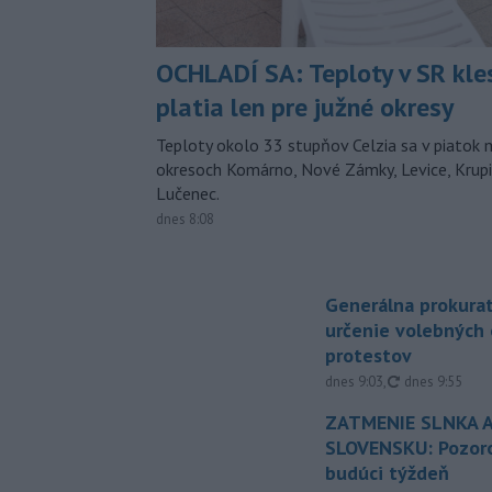
OCHLADÍ SA: Teploty v SR kle
platia len pre južné okresy
Teploty okolo 33 stupňov Celzia sa v piatok 
okresoch Komárno, Nové Zámky, Levice, Krupin
Lučenec.
dnes 8:08
Generálna prokurat
určenie volebných
protestov
aktualizované
dnes 9:03
,
dnes 9:55
ZATMENIE SLNKA A
SLOVENSKU: Pozoro
budúci týždeň