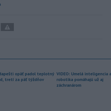
a
dapešti opäť padol teplotný
VIDEO: Umelá inteligencia 
d, tretí za päť týždňov
robotika pomáhajú už aj
záchranárom