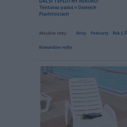
ĎALŠÍ TEPLOTNÝ REKORD:
Tentoraz padol v Dolných
Plachtinciach
Aktuálne témy:
Kvízy
Podcasty
Rok Ľ.Š
Komunálne voľby