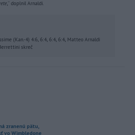
vete
,“ doplnil Arnaldi.
assime (Kan.-4) 4:6, 6:4, 6:4, 6:4, Matteo Arnaldi
 Berrettini skreč
á zranenú pätu,
sť vo Wimbledone