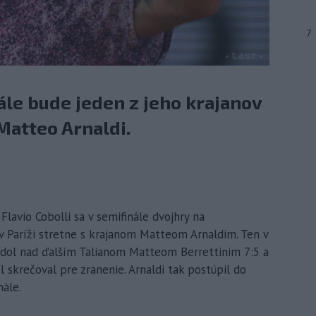
7
ále bude jeden z jeho krajanov
Matteo Arnaldi.
 Flavio Cobolli sa v semifinále dvojhry na
v Paríži stretne s krajanom Matteom Arnaldim. Ten v
edol nad ďalším Talianom Matteom Berrettinim 7:5 a
 skrečoval pre zranenie. Arnaldi tak postúpil do
ále.