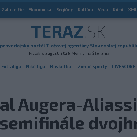
Zahraničie
Ekonomika
Regióny
Kultúra
Veda
Krimi
XML
TERAZ
.SK
pravodajský portál Tlačovej agentúry Slovenskej republi
Piatok
7. august 2026
Meniny má
Štefánia
 Extraliga
Niké liga
Basketbal
Zimné športy
LIVESCORE
lal Augera-Aliass
 semifinále dvojh