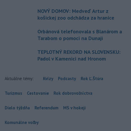
NOVÝ DOMOV: Medveď Artur z
košickej zoo odchádza za hranice
Orbánová telefonovala s Blanárom a
Tarabom o pomoci na Dunaji
TEPLOTNÝ REKORD NA SLOVENSKU:
Padol v Kamenici nad Hronom
Aktuálne témy:
Kvízy
Podcasty
Rok Ľ.Štúra
Turizmus
Cestovanie
Rok dobrovoľníctva
Dielo týždňa
Referendum
MS v hokeji
Komunálne voľby