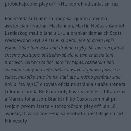
prebiehajúceho play off NHL neprehrali zatiaľ ani raz.
Pod stredajší triumf sa podpísal gólom a dvoma
asistenciami Nathan MacKinnon, Martin Nečas a Gabriel
Landeskog mali bilanciu 1+1 a brankár domácich Scott
Wedgewood kryl 29 striel súpera. „
Bol to oveľa lepší
výkon. Stále tam však boli drobné chyby. Sú tam veci, ktoré
chceme postupne odstraňovať, ale je tam chuť na tom
pracovať. Celkovo to bol náročný zápas, rozdielom boli
špeciálne tímy. Je oveľa ťažšie si vytvoriť gólové pozície a
šance, niekoľko sme im ich dali, ale z nášho pohľadu sme
boli o čosi lepší
,“ citovala oficiálna stránka súťaže trénera
Colorada Jareda Bednara. Góly hostí strelil Kirill Kaprizov
a Marcus Johansson. Brankár Filip Gustavsson mal pri
svojom prvom štarte v tohtoročnom play off len 18
úspešných zákrokov. Séria sa v sobotu presťahuje na ľad
Minnesoty.