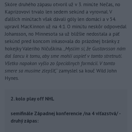
Skóre druhého zápasu otvoril už v 3. minúte Nečas, no
Kaprizovovi trvalo len sedem sekúnd a vyrovnal. V
ďalších minútach však dávali góly len domáci a v 54.
upravil MacKinnon už na 4:1. O minútu neskôr odpovedal
Johansson, no Minnesota sa už bližšie nedostala a päť
sekúnd pred koncom inkasovala do prázdnej bránky z
hokejky Valeriho Ničuškina. „
Myslím si, že Gustavsson nám
dal šancu k tomu, aby sme mohli uspieť v tomto stretnutí.
Všetko napokon vyšlo zo špeciálnych formácií. V tomto
smere sa musíme zlepšiť
,“ zamyslel sa kouč Wild John
Hynes.
2. kolo play off NHL
semifinále Západnej konferencie /na 4 víťazstvá/ -
druhý zápas: