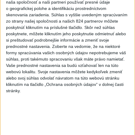
tieto veci, zachránia vám
naša spoločnosť a naši partneri používať presné údaje
o geografickej polohe a identifikáciu prostredníctvom
peniaze
skenovania zariadenia. Súhlas s vyššie uvedeným spracúvaním
dnes 15:00
zo strany našej spoločnosti a našich 824 partnerov môžete
Agroministerstvo poskytne
poskytnúť kliknutím na príslušné tlačidlo. Skôr než súhlas
poskytnete, môžete kliknutím jeho poskytnutie odmietnuť alebo
peniaze na 150 chladiacich
si preštudovať podrobnejšie informácie a zmeniť svoje
boxov pre diviaky
prednostné nastavenia.
Zoberte na vedomie, že na niektoré
aktualizované
dnes 12:11
,
dnes 13:22
formy spracúvania vašich osobných údajov nepotrebujeme váš
súhlas, proti takémuto spracovaniu však máte právo namietať.
ÚPLNÉ ZATMENIE SLNKA: Časť
Vaše prednostné nastavenia sa budú vzťahovať len na túto
Európy zahalí tma, hrozia
webovú lokalitu. Svoje nastavenia môžete kedykoľvek zmeniť
dôsledky
alebo svoj súhlas odvolať návratom na túto webovú stránku
aktualizované
dnes 13:35
,
dnes 14:03
kliknutím na tlačidlo „Ochrana osobných údajov“ v dolnej časti
stránky.
EXTRÉMNE HORÚČAVY: Takéto
môžu byť dôsledky
dnes 14:34
Na hranici Maroka s Ceutou
zomrelo asi 100 ľudí, oznámil
starosta