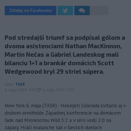
Zdieľaj na Facebooku
Pod stredajší triumf sa podpísal gólom a
dvoma asistenciami Nathan MacKinnon,
Martin Nečas a Gabriel Landeskog mali
bilanciu 1+1 a brankár domácich Scott
Wedgewood kryl 29 striel súpera.
Autor
TASR
aktualizované
6. mája 2026 7:04
,
6. mája 2026 7:55
New York 6. mája (TASR) - Hokejisti Colorada zvíťazili aj v
druhom semifinále Západnej konferencie na domácom
ľade nad Minnesotou Wild 5:2 a v sérii vedú 2:0 na
zápasy. Hráči Avalanche tak v šiestich dueloch