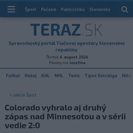
Index
Šport
Počasie
Publicistika
Slovensko
Zahranič
TERAZ
.SK
Spravodajský portál Tlačovej agentúry Slovenskej
republiky
Štvrtok
6. august 2026
Meniny má
Jozefína
Futbal
Hokej
KHL
NHL
Tenis
Tipos Extraliga
Niké 
< sekcia
Šport
Colorado vyhralo aj druhý
zápas nad Minnesotou a v sérii
vedie 2:0