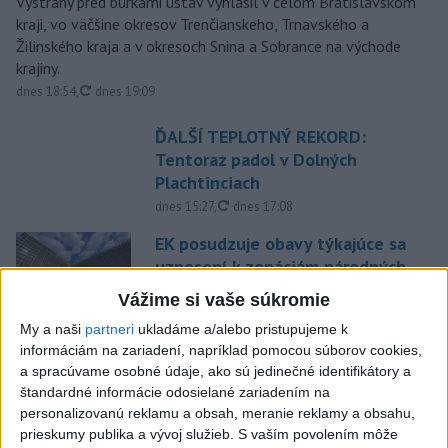
Výstrahy pred búrkami ústav vyhlásil v celom Bratislavskom
kraji, vo väčšine okresov Trenčianskeho, Trnavského a
Žilinského kraja a v okresoch Snina a Sobrance na východe
krajiny.
aktualizované
dnes 18:54
,
dnes 19:09
ĎALŠÍ TEPLOTNÝ REKORD:
Tentoraz padol v Dolných
Plachtinciach
aktualizované
dnes 15:27
,
dnes 17:08
EK posudzuje obavy týkajúce sa
uznesení k zonáciám národných
parkov
Vážime si vaše súkromie
aktualizované
dnes 16:35
,
dnes 16:38
My a naši
partneri
ukladáme a/alebo pristupujeme k
Na kúpalisku Diakovce UNIKLA
informáciám na zariadení, napríklad pomocou súborov cookies,
NEZNÁMA LÁTKA
a spracúvame osobné údaje, ako sú jedinečné identifikátory a
štandardné informácie odosielané zariadením na
aktualizované
dnes 18:23
,
dnes 18:37
personalizovanú reklamu a obsah, meranie reklamy a obsahu,
Letíte do Egypta? Myslite na
prieskumy publika a vývoj služieb.
S vaším povolením môže