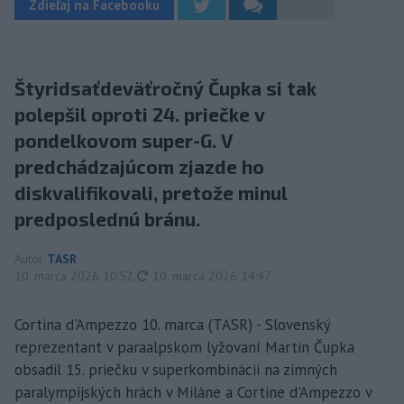
Zdieľaj na Facebooku
Štyridsaťdeväťročný Čupka si tak
polepšil oproti 24. priečke v
pondelkovom super-G. V
predchádzajúcom zjazde ho
diskvalifikovali, pretože minul
predposlednú bránu.
Autor
TASR
aktualizované
10. marca 2026 10:52
,
10. marca 2026 14:47
Cortina d'Ampezzo 10. marca (TASR) - Slovenský
reprezentant v paraalpskom lyžovaní Martin Čupka
obsadil 15. priečku v superkombinácii na zimných
paralympijských hrách v Miláne a Cortine d'Ampezzo v