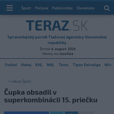
Index
Šport
Počasie
Publicistika
Slovensko
Zahranič
TERAZ
.SK
Spravodajský portál Tlačovej agentúry Slovenskej
republiky
Štvrtok
6. august 2026
Meniny má
Jozefína
Futbal
Hokej
KHL
NHL
Tenis
Tipos Extraliga
Niké 
< sekcia
Šport
Čupka obsadil v
superkombinácii 15. priečku