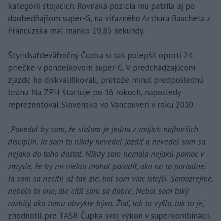
kategórii stojacich. Rovnaká pozícia mu patrila aj po
doobedňajšom super-G, na víťazného Arthura Baucheta z
Francúzska mal manko 19,85 sekundy.
Štyridsaťdeväťročný Čupka si tak polepšil oproti 24.
priečke v pondelkovom super-G. V predchádzajúcom
zjazde ho diskvalifikovali, pretože minul predposlednú
bránu. Na ZPH štartuje po 16 rokoch, naposledy
reprezentoval Slovensko vo Vancouveri v roku 2010.
„
Povedal by som, že slalom je jedna z mojich najhorších
disciplín. Ja som to nikdy nevedel jazdiť a nevedel som sa
nejako do toho dostať. Nikdy som nemala nejakú pomoc v
zmysle, že by mi niekto mohol poradiť, ako na to poriadne.
Ja som sa necítil až tak zle, bol som viac istejší. Samozrejme,
nebolo to ono, ale cítil som sa dobre. Nebol som taký
rozbitý, ako tomu obvykle býva. Žiaľ, tak to vyšlo, tak to je
,“
zhodnotil pre TASR Čupka svoj výkon v superkombinácii.