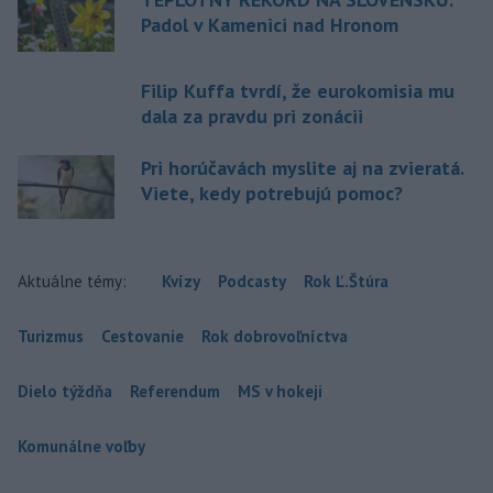
Padol v Kamenici nad Hronom
Filip Kuffa tvrdí, že eurokomisia mu
dala za pravdu pri zonácii
Pri horúčavách myslite aj na zvieratá.
Viete, kedy potrebujú pomoc?
Aktuálne témy:
Kvízy
Podcasty
Rok Ľ.Štúra
Turizmus
Cestovanie
Rok dobrovoľníctva
Dielo týždňa
Referendum
MS v hokeji
Komunálne voľby