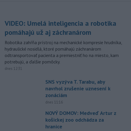
VIDEO: Umelá inteligencia a robotika
pomáhajú už aj záchranárom
Robotika zahŕňa prístroj na mechanické kompresie hrudníka,
hydraulické nosidlá, ktoré pomáhajú záchranárom
odtransportovať pacienta a premiestniť ho na miesto, kam
potrebujú, a ďalšie pomôcky.
dnes 12:31
SNS vyzýva T. Tarabu, aby
navrhol zrušenie uznesení k
zonáciám
dnes 11:16
NOVÝ DOMOV: Medveď Artur z
košickej zoo odchádza za
hranice