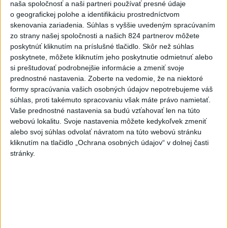
naša spoločnosť a naši partneri používať presné údaje
VIDEO: Umelá inteligencia a robotika
o geografickej polohe a identifikáciu prostredníctvom
skenovania zariadenia. Súhlas s vyššie uvedeným spracúvaním
pomáhajú už aj záchranárom
zo strany našej spoločnosti a našich 824 partnerov môžete
poskytnúť kliknutím na príslušné tlačidlo. Skôr než súhlas
Viac
poskytnete, môžete kliknutím jeho poskytnutie odmietnuť alebo
Najčítanejšie
si preštudovať podrobnejšie informácie a zmeniť svoje
prednostné nastavenia.
Zoberte na vedomie, že na niektoré
6h
24h
7d
formy spracúvania vašich osobných údajov nepotrebujeme váš
súhlas, proti takémuto spracovaniu však máte právo namietať.
Vaše prednostné nastavenia sa budú vzťahovať len na túto
Český herec Vladimír Polívka odmietol
1
webovú lokalitu. Svoje nastavenia môžete kedykoľvek zmeniť
zaujímavé filmové projekty
alebo svoj súhlas odvolať návratom na túto webovú stránku
kliknutím na tlačidlo „Ochrana osobných údajov“ v dolnej časti
2
Mesto Martin vypovedalo zmluvy na tri rozpracované
stránky.
investičné akcie
3
Predstavitelia Mladého Hlasu podali trestné oznámenie
na I. Korčoka
4
V Košiciach Nad jazerom začína výstavba
chodníka,otvorili aj pumptrack