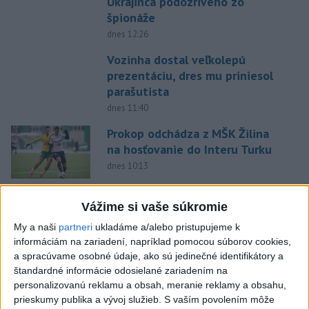
Ukrajinca podozrivého zo
špionáže
dnes 12:26
Vozinha dostal veľkolepú
prezentáciu, dres mu priniesol
parašutista
dnes 11:40
Prokop odchádza z MŠK Žilina
na hosťovanie do Interu Turku
dnes 10:13
Práve teraz
Vážime si vaše súkromie
-
Nemecký súd vo štvrtok udelil doživotný trest Afgancovi,
12:12
My a naši
partneri
ukladáme a/alebo pristupujeme k
ktorý
minulý rok autom vrazil do davu ľudí v Mníchove a zabil
informáciám na zariadení, napríklad pomocou súborov cookies,
dvojročné dievča a jej 37-ročnú matku.
a spracúvame osobné údaje, ako sú jedinečné identifikátory a
štandardné informácie odosielané zariadením na
Viac
personalizovanú reklamu a obsah, meranie reklamy a obsahu,
Videá a prenosy TASR TV
prieskumy publika a vývoj služieb.
S vaším povolením môže