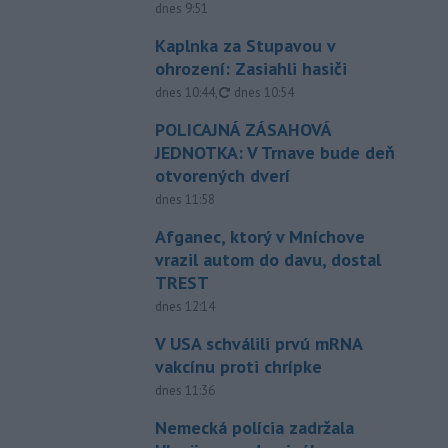
dnes 9:51
Kaplnka za Stupavou v
ohrození: Zasiahli hasiči
aktualizované
dnes 10:44
,
dnes 10:54
POLICAJNÁ ZÁSAHOVÁ
JEDNOTKA: V Trnave bude deň
otvorených dverí
dnes 11:58
Afganec, ktorý v Mníchove
vrazil autom do davu, dostal
TREST
dnes 12:14
V USA schválili prvú mRNA
vakcínu proti chrípke
dnes 11:36
Nemecká polícia zadržala