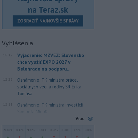
na Teraz.sk
ZOBRAZIŤ NAJNOVŠIE SPRÁVY
Vyhlásenia
Vyjadrenie: MZVEZ: Slovensko
18:12
chce využiť EXPO 2027 v
Belehrade na podporu...
12:26
Oznámenie: TK ministra práce,
sociálnych vecí a rodiny SR Erika
Tomáša
12:11
Oznámenie: TK ministra investícií
Samuela Migaľa
Viac