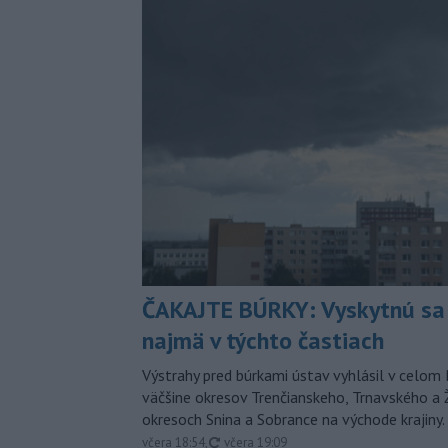
ČAKAJTE BÚRKY: Vyskytnú sa 
najmä v týchto častiach
Výstrahy pred búrkami ústav vyhlásil v celom 
väčšine okresov Trenčianskeho, Trnavského a Ž
okresoch Snina a Sobrance na východe krajiny.
aktualizované
včera 18:54
,
včera 19:09