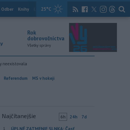
25
°C
 Odber
Knihy
Útulkovo
Magazín
News Now
Archív
TASR
Rok
dobrovoľníctva
ky
Všetky správy
y neexistovala
Referendum
MS v hokeji
Najčítanejšie
6h
24h
7d
ÚPLNÉ ZATMENIE SLNKA: Časť
1