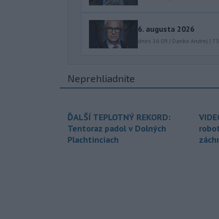
6. augusta 2026
dnes 16:09
|
Danko Andrej
|
73
Neprehliadnite
ĎALŠÍ TEPLOTNÝ REKORD:
VIDE
Tentoraz padol v Dolných
robo
Plachtinciach
zách