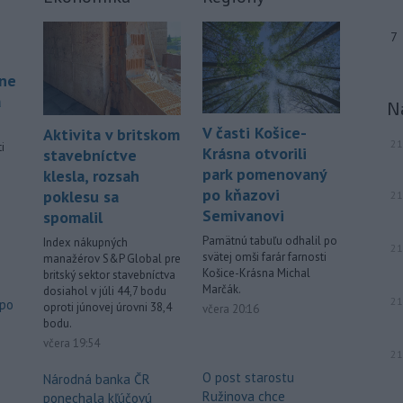
7
áne
á
N
V časti Košice-
Aktivita v britskom
21
i
Krásna otvorili
stavebníctve
park pomenovaný
klesla, rozsah
po kňazovi
poklesu sa
21
.
Semivanovi
spomalil
Pamätnú tabuľu odhalil po
Index nákupných
21
svätej omši farár farnosti
manažérov S&P Global pre
Košice-Krásna Michal
britský sektor stavebníctva
Marčák.
dosiahol v júli 44,7 bodu
21
 po
oproti júnovej úrovni 38,4
včera 20:16
bodu.
o
včera 19:54
21
O post starostu
Národná banka ČR
Ružinova chce
ponechala kľúčovú