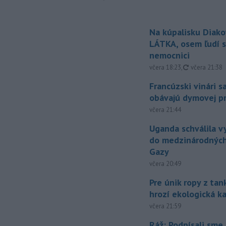
Na kúpalisku Diak
LÁTKA, osem ľudí s
nemocnici
aktualizovan
včera 18:23
,
včera 21:38
Francúzski vinári s
obávajú dymovej pr
včera 21:44
Uganda schválila v
do medzinárodných
Gazy
včera 20:49
Pre únik ropy z ta
hrozí ekologická k
včera 21:59
Ráž: Podpísali sme