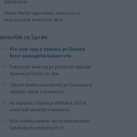
klimatizáciu
Mesto Martin vypovedalo zmluvy na tri
rozpracované investičné akcie
ajnovšie
zo Správ
Pre únik ropy z tankera pri Ománe
:59
hrozí ekologická katastrofa
:44
Francúzski vinári sa po požiaroch obávajú
dymovej príchute vo víne
:42
Výbuch bomby nastraženej pri Damasku si
vyžiadal obete a zranených
:38
Na kúpalisku Diakovce UNIKALA LÁTKA,
osem ľudí skončilo v nemocnici
:31
USA zaviedli sankcie voči predstaviteľom
kubánskych ozbrojených síl