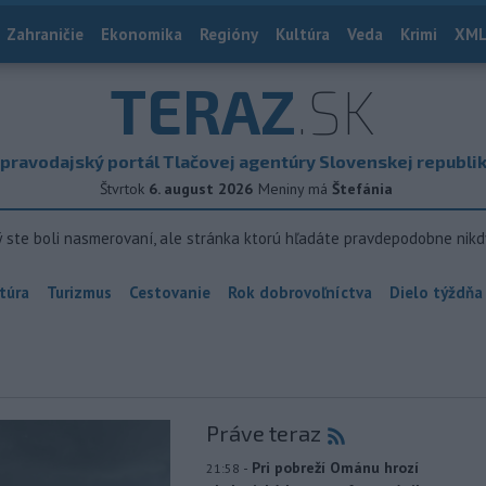
Zahraničie
Ekonomika
Regióny
Kultúra
Veda
Krimi
XML
TERAZ
.SK
pravodajský portál Tlačovej agentúry Slovenskej republi
Štvrtok
6. august 2026
Meniny má
Štefánia
ý ste boli nasmerovaní, ale stránka ktorú hľadáte pravdepodobne nikd
túra
Turizmus
Cestovanie
Rok dobrovoľníctva
Dielo týždňa
Práve teraz
-
Pri pobreží Ománu hrozí
21:58