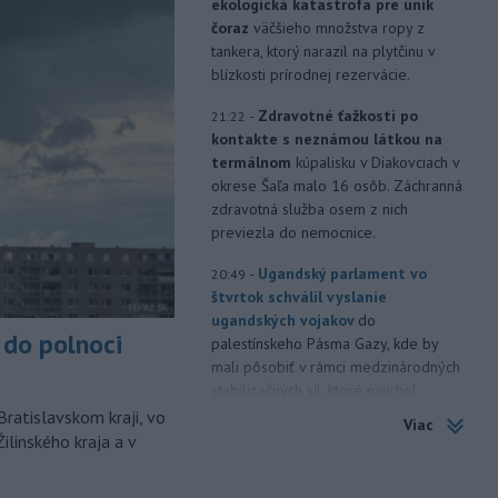
ekologická katastrofa pre únik
čoraz
väčšieho množstva ropy z
tankera, ktorý narazil na plytčinu v
blízkosti prírodnej rezervácie.
-
Zdravotné ťažkosti po
21:22
kontakte s neznámou látkou na
termálnom
kúpalisku v Diakovciach v
okrese Šaľa malo 16 osôb. Záchranná
zdravotná služba osem z nich
previezla do nemocnice.
-
Ugandský parlament vo
20:49
štvrtok schválil vyslanie
ugandských vojakov
do
do polnoci
palestínskeho Pásma Gazy, kde by
mali pôsobiť v rámci medzinárodných
stabilizačných síl, ktoré navrhol
americký prezident Donald Trump.
Bratislavskom kraji, vo
Viac
ilinského kraja a v
-
Anglická futbalová asociácia
20:07
(FA) stiahla svoju podporu