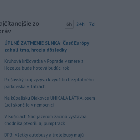
jčítanejšie zo
6h
24h
7d
práv
ÚPLNÉ ZATMENIE SLNKA: Časť Európy
zahalí tma, hrozia dôsledky
Kruhová križovatka v Poprade v smere z
Hozelca bude hotová budúci rok
Prešovský kraj vyzýva k využitiu bezplatného
parkoviska v Tatrách
Na kúpalisku Diakovce UNIKALA LÁTKA, osem
ľudí skončilo v nemocnici
V Košiciach Nad jazerom začína výstavba
chodníka,otvorili aj pumptrack
DPB: Všetky autobusy a trolejbusy majú