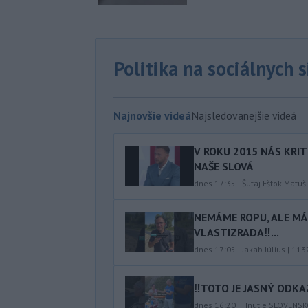
Politika na sociálnych 
Najnovšie videá
Najsledovanejšie videá
V ROKU 2015 NÁS KRIT
NAŠE SLOVÁ
dnes 17:35
|
Šutaj Eštok Matúš
NEMÁME ROPU, ALE MÁM
VLASTIZRADA‼️...
dnes 17:05
|
Jakab Július
|
113
‼️TOTO JE JASNÝ ODKAZ
dnes 16:20
|
Hnutie SLOVENS