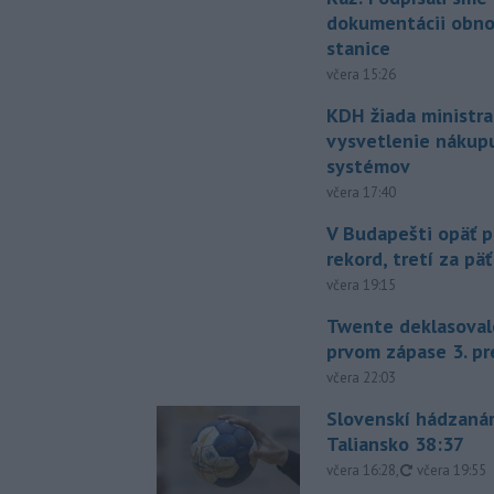
dokumentácii obno
stanice
včera 15:26
KDH žiada ministra
vysvetlenie nákup
systémov
včera 17:40
V Budapešti opäť p
rekord, tretí za pä
včera 19:15
Twente deklasoval
prvom zápase 3. pr
včera 22:03
Slovenskí hádzanár
Taliansko 38:37
aktualizovan
včera 16:28
,
včera 19:55