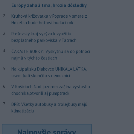
Európy zahalí tma, hrozia dôsledky
2
Kruhová križovatka v Poprade v smere z
Hozelca bude hotová budúci rok
3
Prešovský kraj vyzýva k využitiu
bezplatného parkoviska v Tatrách
4
ČAKAJTE BÚRKY: Vyskytnú sa do polnoci
najmä v týchto častiach
5
Na kúpalisku Diakovce UNIKALA LÁTKA,
osem ľudí skončilo v nemocnici
6
V Košiciach Nad jazerom začína výstavba
chodníka,otvorili aj pumptrack
7
DPB: Všetky autobusy a trolejbusy majú
klimatizáciu
Najnovšie správy