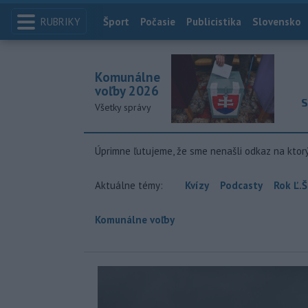
RUBRIKY
Index
Šport
Počasie
Publicistika
Slovensko
Komunálne
voľby 2026
S
Všetky správy
Úprimne ľutujeme, že sme nenašli odkaz na ktor
Aktuálne témy:
Kvízy
Podcasty
Rok Ľ.Š
Komunálne voľby