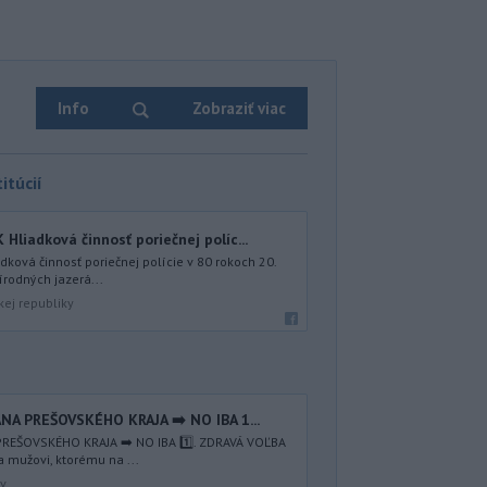
Info
Zobraziť viac
itúcií
iadková činnosť poriečnej políc...
ová činnosť poriečnej polície v 80 rokoch 20.
írodných jazerá...
kej republiky
NA PREŠOVSKÉHO KRAJA ➡️ NO IBA 1️...
REŠOVSKÉHO KRAJA ➡️ NO IBA 1️⃣. ZDRAVÁ VOĽBA
a mužovi, ktorému na ...
av