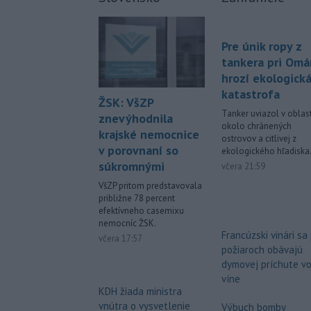
Pre únik ropy z
tankera pri Om
hrozí ekologick
katastrofa
ŽSK: VšZP
Tanker uviazol v oblast
znevýhodnila
okolo chránených
krajské nemocnice
ostrovov a citlivej z
v porovnaní so
ekologického hľadiska
súkromnými
včera 21:59
VšZP pritom predstavovala
približne 78 percent
efektívneho casemixu
nemocníc ŽSK.
Francúzski vinári sa
včera 17:57
požiaroch obávajú
dymovej príchute v
víne
KDH žiada ministra
vnútra o vysvetlenie
Výbuch bomby