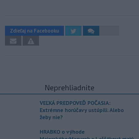
Zdieľaj na Facebooku
Neprehliadnite
VEĽKÁ PREDPOVEĎ POČASIA:
Extrémne horúčavy ustúpili. Alebo
žeby nie?
HRABKO o výhode
Majerského:Mazurek a Laššáková majú