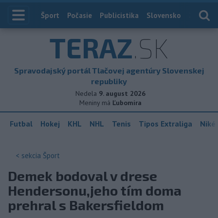
Index
Šport
Počasie
Publicistika
Slovensko
Zahranič
TERAZ
.SK
Spravodajský portál Tlačovej agentúry Slovenskej
republiky
Nedela
9. august 2026
Meniny má
Ľubomíra
Futbal
Hokej
KHL
NHL
Tenis
Tipos Extraliga
Niké 
< sekcia
Šport
Demek bodoval v drese
Hendersonu,jeho tím doma
prehral s Bakersfieldom