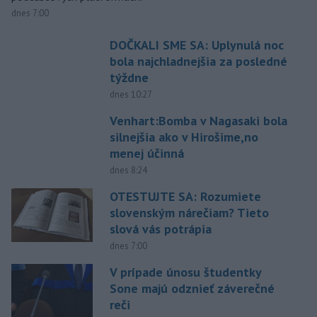
dnes 7:00
DOČKALI SME SA: Uplynulá noc
bola najchladnejšia za posledné
týždne
dnes 10:27
Venhart:Bomba v Nagasaki bola
silnejšia ako v Hirošime,no
menej účinná
dnes 8:24
OTESTUJTE SA: Rozumiete
slovenským nárečiam? Tieto
slová vás potrápia
dnes 7:00
V prípade únosu študentky
Sone majú odznieť záverečné
reči