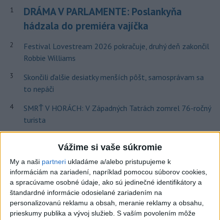
DRÁMA V PARLAMENTE: Poslankyňa
1
hádzala do premiéra vajíčka
2
Festival Lovestream 2026 pokračuje, druhý deň zakončil
Robbie Williams
3
Skončili ďalšie desiatky menších pôšt, samosprávam sa
to nepáči
4
SMRŤ V HORÁCH: V Západných Tatrách zomrel 76-ročný
turista
5
VEĽKÁ PREDPOVEĎ POČASIA: Extrémne horúčavy
Vážime si vaše súkromie
ustúpili. Alebo žeby nie?
My a naši
partneri
ukladáme a/alebo pristupujeme k
6
Prešov remizoval v domácom dueli 3. kola s Liptovským
informáciám na zariadení, napríklad pomocou súborov cookies,
Mikulášom
a spracúvame osobné údaje, ako sú jedinečné identifikátory a
štandardné informácie odosielané zariadením na
7
OTESTUJTE SA: Rozumiete slovenským nárečiam? Tieto
personalizovanú reklamu a obsah, meranie reklamy a obsahu,
slová vás potrápia
prieskumy publika a vývoj služieb.
S vaším povolením môže