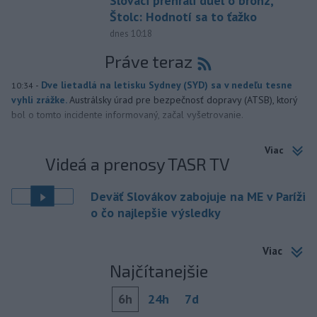
Slováci prehrali duel o bronz,
Štolc: Hodnotí sa to ťažko
dnes 10:18
Práve teraz
-
Dve lietadlá na letisku Sydney (SYD) sa v nedeľu tesne
10:34
vyhli zrážke.
Austrálsky úrad pre bezpečnosť dopravy (ATSB), ktorý
bol o tomto incidente informovaný, začal vyšetrovanie.
Viac
Videá a prenosy TASR TV
Deväť Slovákov zabojuje na ME v Paríži
o čo najlepšie výsledky
Viac
Najčítanejšie
6h
24h
7d