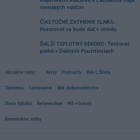
rovnakých voličov
ČIASTOČNÉ ZATMENIE SLNKA:
Pozorovať sa bude dať v stredu
ĎALŠÍ TEPLOTNÝ REKORD: Tentoraz
padol v Dolných Plachtinciach
Aktuálne témy:
Kvízy
Podcasty
Rok Ľ.Štúra
Turizmus
Cestovanie
Rok dobrovoľníctva
Dielo týždňa
Referendum
MS v hokeji
Komunálne voľby