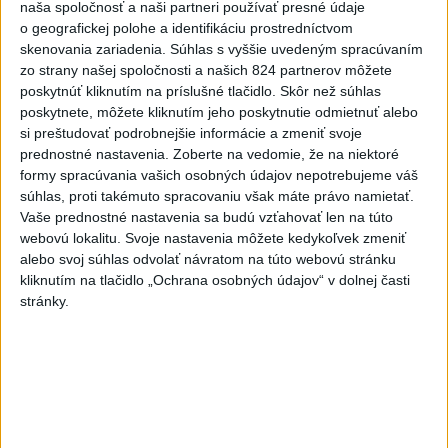
naša spoločnosť a naši partneri používať presné údaje
o geografickej polohe a identifikáciu prostredníctvom
Najnovšie správy na Teraz.sk
skenovania zariadenia. Súhlas s vyššie uvedeným spracúvaním
zo strany našej spoločnosti a našich 824 partnerov môžete
Vyhlásenia
poskytnúť kliknutím na príslušné tlačidlo. Skôr než súhlas
Priame prenosy z Národnej rady SR
poskytnete, môžete kliknutím jeho poskytnutie odmietnuť alebo
si preštudovať podrobnejšie informácie a zmeniť svoje
prednostné nastavenia.
Zoberte na vedomie, že na niektoré
formy spracúvania vašich osobných údajov nepotrebujeme váš
súhlas, proti takémuto spracovaniu však máte právo namietať.
Politika na sociálnych sieťach
Vaše prednostné nastavenia sa budú vzťahovať len na túto
webovú lokalitu. Svoje nastavenia môžete kedykoľvek zmeniť
alebo svoj súhlas odvolať návratom na túto webovú stránku
Zobraziť viac
Info
kliknutím na tlačidlo „Ochrana osobných údajov“ v dolnej časti
stránky.
Najnovšie videá
Najsledovanejšie videá
Oľano v karanténe, alebo čo sa stane,
ak sa niekto spoj...
dnes 05:00
|
Michelko Roman
|
7056
zobrazení