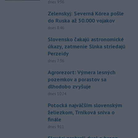
dnes 9:36
Zelenskyj: Severná Kórea pošle
do Ruska až 50.000 vojakov
dnes 8:46
Slovensko čakajú astronomické
úkazy, zatmenie Slnka striedajú
Perzeidy
dnes 7:36
Agrorezort: Výmera lesných
pozemkov a porastov sa
dlhodobo zvyšuje
dnes 10:24
Potocká najväčším slovenským
želiezkom, Trníková sníva o
finále
dnes 9:11