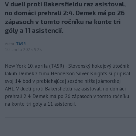
V dueli proti Bakersfieldu raz asistoval,
no domáci prehrali 2:4. Demek má po 26
zápasoch v tomto ročníku na konte tri
góly a 11 asistencií.
Autor
TASR
10. apríla 2025 9:28
New York 10. apríla (TASR) - Slovenský hokejový útočník
Jakub Demek z tímu Henderson Silver Knights si pripísal
svoj 14. bod v prebiehajúcej sezóne nižšej zámorskej
AHL. V dueli proti Bakersfieldu raz asistoval, no domáci
prehrali 2:4. Demek má po 26 zápasoch v tomto ročníku
na konte tri góly a 11 asistencií.