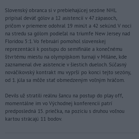
Slovenský obranca si v prebiehajúcej sezóne NHL
pripísal deväť gólov a 12 asistencií v 47 zápasoch,
pričom v priemere odohral 19 minút a 42 sekúnd. V noci
na stredu sa gólom podieľal na triumfe New Jersey nad
Floridou 5:1. Vo februári pomohol slovenskej
reprezentácii k postupu do semifinále a konečnému
štvrtému miestu na olympijskom turnaji v Miláne, kde
zaznamenal dve asistencie v šiestich dueloch. Súčasný
nováčikovský kontrakt mu vyprší po konci tejto sezóny,
od 1. júla sa môže stať obmedzeným voľným hráčom.
Devils už stratili reálnu šancu na postup do play off,
momentálne im vo Východnej konferencii patrí
predposledná 15. priečka, na pozíciu s druhou voľnou
kartou strácajú 11 bodov.