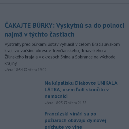
ČAKAJTE BÚRKY: Vyskytnú sa do polnoci
najmä v týchto častiach
Výstrahy pred búrkami ústav vyhlásil v celom Bratislavskom
kraji, vo väčšine okresov Trenčianskeho, Trnavského a
Žilinského kraja a v okresoch Snina a Sobrance na východe
krajiny.
aktualizované
včera 18:54
,
včera 19:09
Na kúpalisku Diakovce UNIKALA
LÁTKA, osem ľudí skončilo v
nemocnici
aktualizované
včera 18:23
,
včera 21:38
Francúzski vinári sa po
požiaroch obávajú dymovej
príchute vo víne