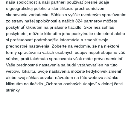
naša spoločnosť a naši partneri používať presné údaje
častiach
o geografickej polohe a identifikáciu prostredníctvom
skenovania zariadenia. Súhlas s vyššie uvedeným spracúvaním
5
V Košiciach Nad jazerom začína výstavba
zo strany našej spoločnosti a našich 824 partnerov môžete
chodníka,otvorili aj pumptrack
poskytnúť kliknutím na príslušné tlačidlo. Skôr než súhlas
poskytnete, môžete kliknutím jeho poskytnutie odmietnuť alebo
6
Na kúpalisku Diakovce UNIKALA LÁTKA, osem ľudí
si preštudovať podrobnejšie informácie a zmeniť svoje
skončilo v nemocnici
prednostné nastavenia.
Zoberte na vedomie, že na niektoré
formy spracúvania vašich osobných údajov nepotrebujeme váš
7
DPB: Všetky autobusy a trolejbusy majú klimatizáciu
súhlas, proti takémuto spracovaniu však máte právo namietať.
Vaše prednostné nastavenia sa budú vzťahovať len na túto
Najnovšie správy na Teraz.sk
webovú lokalitu. Svoje nastavenia môžete kedykoľvek zmeniť
alebo svoj súhlas odvolať návratom na túto webovú stránku
Vyhlásenia
kliknutím na tlačidlo „Ochrana osobných údajov“ v dolnej časti
stránky.
Priame prenosy z Národnej rady SR
Politika na sociálnych sieťach