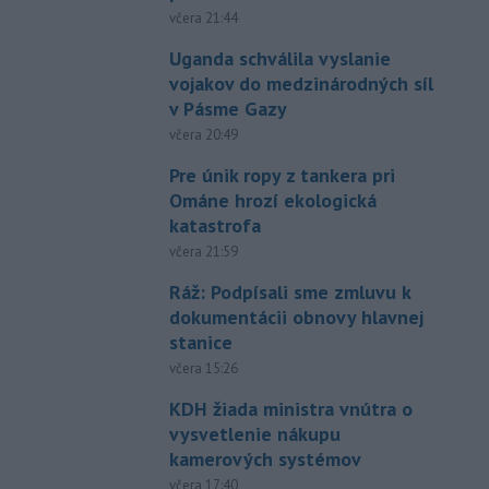
včera 21:44
Uganda schválila vyslanie
vojakov do medzinárodných síl
v Pásme Gazy
včera 20:49
Pre únik ropy z tankera pri
Ománe hrozí ekologická
katastrofa
včera 21:59
Ráž: Podpísali sme zmluvu k
dokumentácii obnovy hlavnej
stanice
včera 15:26
KDH žiada ministra vnútra o
vysvetlenie nákupu
kamerových systémov
včera 17:40