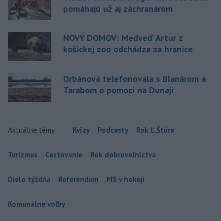
pomáhajú už aj záchranárom
NOVÝ DOMOV: Medveď Artur z
košickej zoo odchádza za hranice
Orbánová telefonovala s Blanárom a
Tarabom o pomoci na Dunaji
Aktuálne témy:
Kvízy
Podcasty
Rok Ľ.Štúra
Turizmus
Cestovanie
Rok dobrovoľníctva
Dielo týždňa
Referendum
MS v hokeji
Komunálne voľby