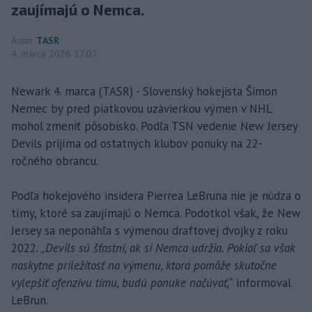
zaujímajú o Nemca.
Autor
TASR
4. marca 2026 17:02
Newark 4. marca (TASR) - Slovenský hokejista Šimon
Nemec by pred piatkovou uzávierkou výmen v NHL
mohol zmeniť pôsobisko. Podľa TSN vedenie New Jersey
Devils prijíma od ostatných klubov ponuky na 22-
ročného obrancu.
Podľa hokejového insidera Pierrea LeBruna nie je núdza o
tímy, ktoré sa zaujímajú o Nemca. Podotkol však, že New
Jersey sa neponáhľa s výmenou draftovej dvojky z roku
2022.
„Devils sú šťastní, ak si Nemca udržia. Pokiaľ sa však
naskytne príležitosť na výmenu, ktorá pomôže skutočne
vylepšiť ofenzívu tímu, budú ponuke načúvať,“
informoval
LeBrun.