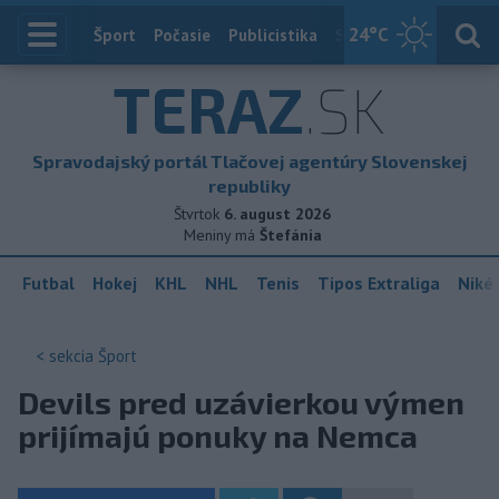
24
°C
Index
Šport
Počasie
Publicistika
Slovensko
Zahranič
TERAZ
.SK
Spravodajský portál Tlačovej agentúry Slovenskej
republiky
Štvrtok
6. august 2026
Meniny má
Štefánia
Futbal
Hokej
KHL
NHL
Tenis
Tipos Extraliga
Niké 
< sekcia
Šport
Devils pred uzávierkou výmen
prijímajú ponuky na Nemca