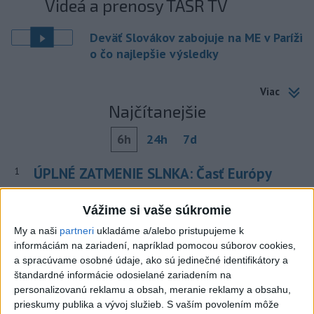
Videá a prenosy TASR TV
Deväť Slovákov zabojuje na ME v Paríži
o čo najlepšie výsledky
Viac
Najčítanejšie
6h
24h
7d
ÚPLNÉ ZATMENIE SLNKA: Časť Európy
1
zahalí tma, hrozia dôsledky
Vážime si vaše súkromie
2
Kruhová križovatka v Poprade v smere z Hozelca bude
My a naši
partneri
ukladáme a/alebo pristupujeme k
hotová budúci rok
informáciám na zariadení, napríklad pomocou súborov cookies,
a spracúvame osobné údaje, ako sú jedinečné identifikátory a
3
Prešovský kraj vyzýva k využitiu bezplatného parkoviska v
štandardné informácie odosielané zariadením na
Tatrách
personalizovanú reklamu a obsah, meranie reklamy a obsahu,
prieskumy publika a vývoj služieb.
S vaším povolením môže
4
ČAKAJTE BÚRKY: Vyskytnú sa do polnoci najmä v týchto