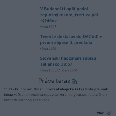
V Budapešti opäť padol
teplotný rekord, tretí za päť
týždňov
včera 19:15
Twente deklasovalo DAC 6:0 v
prvom zápase 3. predkola
včera 22:03
Slovenskí hádzanári zdolali
Taliansko 38:37
aktualizované
včera 16:28
,
včera 19:55
Práve teraz
-
Pri pobreží Ománu hrozí ekologická katastrofa pre únik
21:58
čoraz
väčšieho množstva ropy z tankera, ktorý narazil na plytčinu v
blízkosti prírodnej rezervácie.
Viac