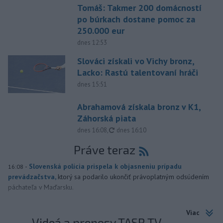
Tomáš: Takmer 200 domácností
po búrkach dostane pomoc za
250.000 eur
dnes 12:53
Slováci získali vo Vichy bronz,
Lacko: Rastú talentovaní hráči
dnes 15:51
Abrahamová získala bronz v K1,
Záhorská piata
aktualizované
dnes 16:08
,
dnes 16:10
Práve teraz
-
Slovenská polícia prispela k objasneniu prípadu
16:08
prevádzačstva,
ktorý sa podarilo ukončiť právoplatným odsúdením
páchateľa v Maďarsku.
Viac
Videá a prenosy TASR TV