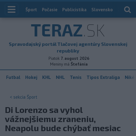
Index
Šport
Počasie
Publicistika
Slovensko
Zahranič
TERAZ
.SK
Spravodajský portál Tlačovej agentúry Slovenskej
republiky
Piatok
7. august 2026
Meniny má
Štefánia
Futbal
Hokej
KHL
NHL
Tenis
Tipos Extraliga
Niké 
< sekcia
Šport
Di Lorenzo sa vyhol
vážnejšiemu zraneniu,
Neapolu bude chýbať mesiac