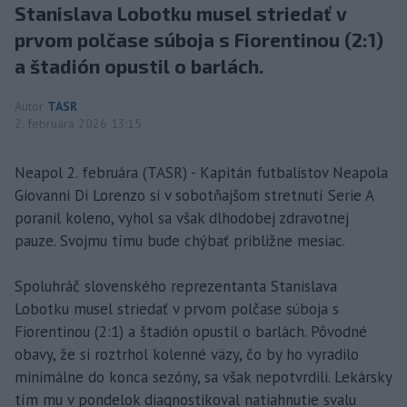
Stanislava Lobotku musel striedať v
prvom polčase súboja s Fiorentinou (2:1)
a štadión opustil o barlách.
Autor
TASR
2. februára 2026 13:15
Neapol 2. februára (TASR) - Kapitán futbalistov Neapola
Giovanni Di Lorenzo si v sobotňajšom stretnutí Serie A
poranil koleno, vyhol sa však dlhodobej zdravotnej
pauze. Svojmu tímu bude chýbať približne mesiac.
Spoluhráč slovenského reprezentanta Stanislava
Lobotku musel striedať v prvom polčase súboja s
Fiorentinou (2:1) a štadión opustil o barlách. Pôvodné
obavy, že si roztrhol kolenné väzy, čo by ho vyradilo
minimálne do konca sezóny, sa však nepotvrdili. Lekársky
tím mu v pondelok diagnostikoval natiahnutie svalu