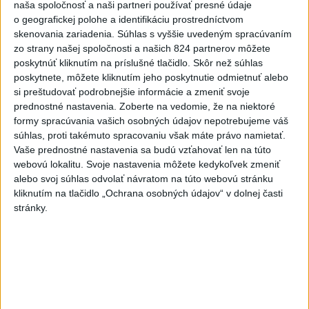
naša spoločnosť a naši partneri používať presné údaje
Zobraziť viac
Info
o geografickej polohe a identifikáciu prostredníctvom
skenovania zariadenia. Súhlas s vyššie uvedeným spracúvaním
zo strany našej spoločnosti a našich 824 partnerov môžete
Najnovšie videá
Najsledovanejšie videá
poskytnúť kliknutím na príslušné tlačidlo. Skôr než súhlas
poskytnete, môžete kliknutím jeho poskytnutie odmietnuť alebo
R. BESTRO: KEĎ NAĎOVI UŽ ÚPLNE
si preštudovať podrobnejšie informácie a zmeniť svoje
PREPÍNA - NA JEHO ZMLUVÁ...
prednostné nastavenia.
Zoberte na vedomie, že na niektoré
dnes 14:51
|
Smer - SSD
|
1680
zobrazení
formy spracúvania vašich osobných údajov nepotrebujeme váš
súhlas, proti takémuto spracovaniu však máte právo namietať.
‼️DUNAJSKÁ STREDA‼️dnes o 17.00 na
Vaše prednostné nastavenia sa budú vzťahovať len na túto
Námestí Jehudu Aszad...
webovú lokalitu. Svoje nastavenia môžete kedykoľvek zmeniť
dnes 13:28
|
Jakab Július
|
1199
zobrazení
alebo svoj súhlas odvolať návratom na túto webovú stránku
kliknutím na tlačidlo „Ochrana osobných údajov“ v dolnej časti
Top tip na leto: Maliny a melóny
stránky.
dnes 11:00
|
Úrad verejného zdravotníctva
Slovenskej republiky
|
4
zobrazení
Najnovšie statusy štátnych inštitúcií
🎵 Ochrana proti hluku Jedným zo
zdravotných rizík na ...