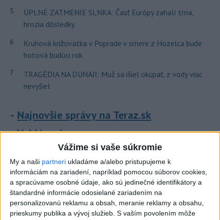
5
ÚPLNÉ ZATMENIE SLNKA: Časť Európy zahalí tma,
hrozia dôsledky
6
Kruhová križovatka v Poprade v smere z Hozelca bude
hotová budúci rok
7
TRAGÉDIA NA DUNAJI: Muž sa išiel okúpať, z vody viac
nevyšiel
Najnovšie správy na Teraz.sk
Vyhlásenia
Vážime si vaše súkromie
Priame prenosy z Národnej rady SR
My a naši
partneri
ukladáme a/alebo pristupujeme k
informáciám na zariadení, napríklad pomocou súborov cookies,
a spracúvame osobné údaje, ako sú jedinečné identifikátory a
štandardné informácie odosielané zariadením na
Politika na sociálnych sieťach
personalizovanú reklamu a obsah, meranie reklamy a obsahu,
prieskumy publika a vývoj služieb.
S vaším povolením môže