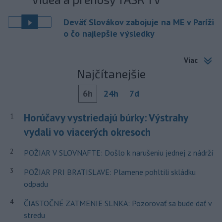
Deväť Slovákov zabojuje na ME v Paríži
o čo najlepšie výsledky
Viac
Najčítanejšie
6h
24h
7d
Horúčavy vystriedajú búrky: Výstrahy
1
vydali vo viacerých okresoch
2
POŽIAR V SLOVNAFTE: Došlo k narušeniu jednej z nádrží
3
POŽIAR PRI BRATISLAVE: Plamene pohltili skládku
odpadu
4
ČIASTOČNÉ ZATMENIE SLNKA: Pozorovať sa bude dať v
stredu