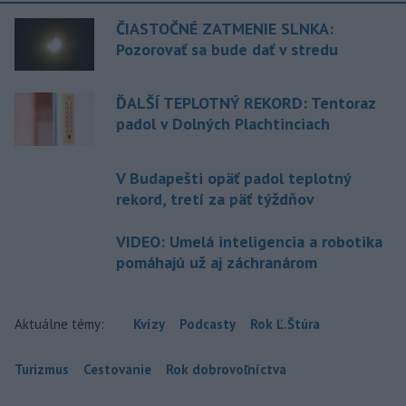
ČIASTOČNÉ ZATMENIE SLNKA:
Pozorovať sa bude dať v stredu
ĎALŠÍ TEPLOTNÝ REKORD: Tentoraz
padol v Dolných Plachtinciach
V Budapešti opäť padol teplotný
rekord, tretí za päť týždňov
VIDEO: Umelá inteligencia a robotika
pomáhajú už aj záchranárom
Aktuálne témy:
Kvízy
Podcasty
Rok Ľ.Štúra
Turizmus
Cestovanie
Rok dobrovoľníctva