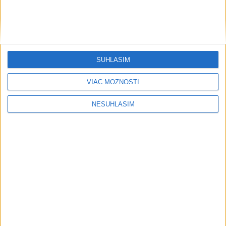
Počasie
AKTUÁLNA PREDPOVEĎ POČASIA NA SEDEM DNÍ
SÚHLASÍM
VIAC MOŽNOSTÍ
....
NESÚHLASÍM
....