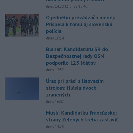
aktualizované
dnes 14:20
,
dnes 15:46
O jedného prevádzača menej:
Prispela k tomu aj slovenská
polícia
dnes 16:14
Blanár: Kandidatúru SR do
Bezpečnostnej rady OSN
podporilo 123 štátov
dnes 12:52
Úraz pri práci s lisovacím
strojom: Hlásia dvoch
zranených
dnes 16:07
Musk: Kandidátku francúzskej
strany Zelených treba zastaviť
dnes 14:28