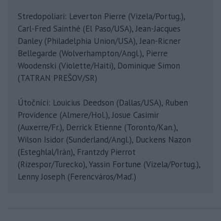
Stredopoliari: Leverton Pierre (Vizela/Portug.),
Carl-Fred Sainthé (El Paso/USA), Jean-Jacques
Danley (Philadelphia Union/USA), Jean-Ricner
Bellegarde (Wolverhampton/Angl.), Pierre
Woodenski (Violette/Haiti), Dominique Simon
(TATRAN PREŠOV/SR)
Útočníci: Louicius Deedson (Dallas/USA), Ruben
Providence (Almere/Hol.), Josue Casimir
(Auxerre/Fr.), Derrick Etienne (Toronto/Kan.),
Wilson Isidor (Sunderland/Angl.), Duckens Nazon
(Esteghlal/Irán), Frantzdy Pierrot
(Rizespor/Turecko), Yassin Fortune (Vizela/Portug.),
Lenny Joseph (Ferencváros/Maď.)