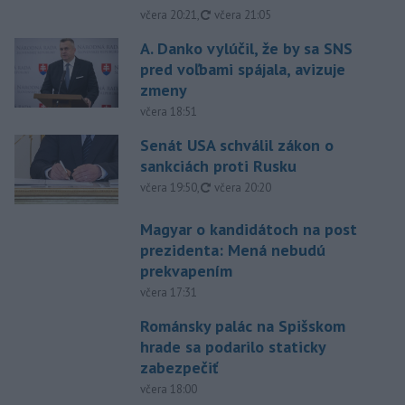
aktualizované
včera 20:21
,
včera 21:05
A. Danko vylúčil, že by sa SNS
pred voľbami spájala, avizuje
zmeny
včera 18:51
Senát USA schválil zákon o
sankciách proti Rusku
aktualizované
včera 19:50
,
včera 20:20
Magyar o kandidátoch na post
prezidenta: Mená nebudú
prekvapením
včera 17:31
Románsky palác na Spišskom
hrade sa podarilo staticky
zabezpečiť
včera 18:00