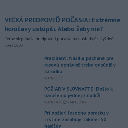
VEĽKÁ PREDPOVEĎ POČASIA: Extrémne
horúčavy ustúpili. Alebo žeby nie?
Teraz.sk prináša predpoveď počasia na nasledujúci týždeň.
včera 16:00
Prezident: Násilie páchané pre
rasovú nenávisť treba odsúdiť v
zárodku
včera 12:33
POŽIAR V SLOVNAFTE: Došlo k
narušeniu jednej z nádrží
aktualizované
včera 14:20
,
včera 15:46
Pri požiari lesného porastu v
Trstíne zasahuje takmer 50
hasičov