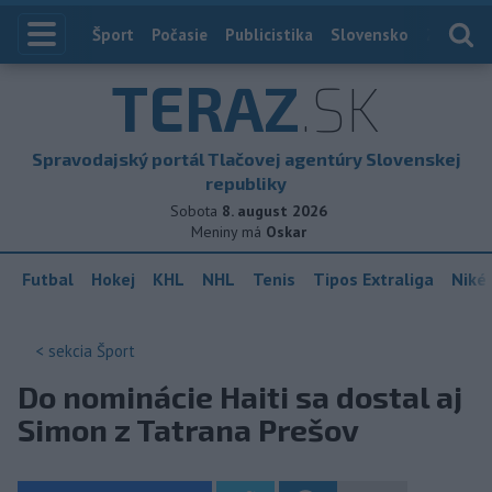
Index
Šport
Počasie
Publicistika
Slovensko
Zahranič
TERAZ
.SK
Spravodajský portál Tlačovej agentúry Slovenskej
republiky
Sobota
8. august 2026
Meniny má
Oskar
Futbal
Hokej
KHL
NHL
Tenis
Tipos Extraliga
Niké 
< sekcia
Šport
Do nominácie Haiti sa dostal aj
Simon z Tatrana Prešov