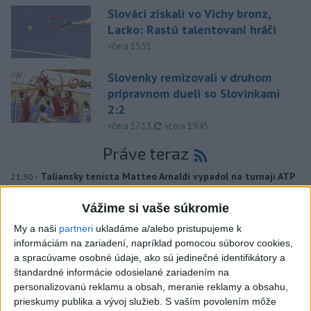
Slováci získali vo Vichy bronz,
Lacko: Rastú talentovaní hráči
včera 15:51
Slovenky remizovali v druhom
prípravnom dueli so Slovinkami
2:2
aktualizované
včera 17:13
,
včera 19:45
Práve teraz
-
Taliansky tenista Matteo Arnaldi vypadol na turnaji ATP
21:30
Masters 1000
v Montreale už v 3. kole dvojhry.
Vážime si vaše súkromie
Viac
My a naši
partneri
ukladáme a/alebo pristupujeme k
Videá a prenosy TASR TV
informáciám na zariadení, napríklad pomocou súborov cookies,
a spracúvame osobné údaje, ako sú jedinečné identifikátory a
Deväť Slovákov zabojuje na ME v Paríži
štandardné informácie odosielané zariadením na
o čo najlepšie výsledky
personalizovanú reklamu a obsah, meranie reklamy a obsahu,
prieskumy publika a vývoj služieb.
S vaším povolením môže