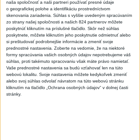
naša spoločnosť a naši partneri používať presné údaje
o geografickej polohe a identifikáciu prostredníctvom
Viac
skenovania zariadenia. Súhlas s vyššie uvedeným spracúvaním
Najčítanejšie
zo strany našej spoločnosti a našich 824 partnerov môžete
poskytnúť kliknutím na príslušné tlačidlo. Skôr než súhlas
6h
24h
7d
poskytnete, môžete kliknutím jeho poskytnutie odmietnuť alebo
si preštudovať podrobnejšie informácie a zmeniť svoje
V časti Košice-Krásna otvorili park
1
prednostné nastavenia.
Zoberte na vedomie, že na niektoré
pomenovaný po kňazovi Semivanovi
formy spracúvania vašich osobných údajov nepotrebujeme váš
súhlas, proti takémuto spracovaniu však máte právo namietať.
2
Vaše prednostné nastavenia sa budú vzťahovať len na túto
ÚPLNÉ ZATMENIE SLNKA: Časť Európy zahalí tma,
webovú lokalitu. Svoje nastavenia môžete kedykoľvek zmeniť
hrozia dôsledky
alebo svoj súhlas odvolať návratom na túto webovú stránku
3
kliknutím na tlačidlo „Ochrana osobných údajov“ v dolnej časti
ČIASTOČNÉ ZATMENIE SLNKA: Pozorovať sa bude dať v
stránky.
stredu
4
Obranca Kaša dostal od Žiliny povolenie hľadať si nový
klub
5
Historik Zajac: Územie Slovenska bolo jadrom poľsko-
uhorských vzťahov