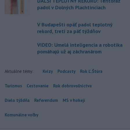
ĎALŠÍ TEPLOTNÝ REKORD: Tentoraz
padol v Dolných Plachtinciach
V Budapešti opäť padol teplotný
rekord, tretí za päť týždňov
VIDEO: Umelá inteligencia a robotika
pomáhajú už aj záchranárom
Aktuálne témy:
Kvízy
Podcasty
Rok Ľ.Štúra
Turizmus
Cestovanie
Rok dobrovoľníctva
Dielo týždňa
Referendum
MS v hokeji
Komunálne voľby