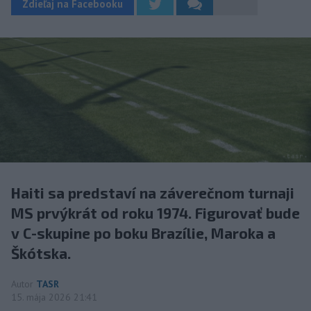
Zdieľaj na Facebooku
Haiti sa predstaví na záverečnom turnaji
MS prvýkrát od roku 1974. Figurovať bude
v C-skupine po boku Brazílie, Maroka a
Škótska.
Autor
TASR
15. mája 2026 21:41