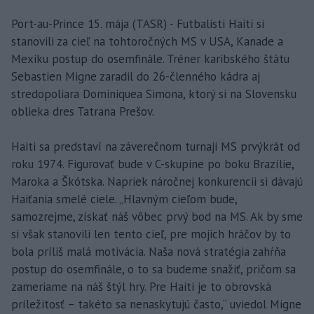
Port-au-Prince 15. mája (TASR) - Futbalisti Haiti si
stanovili za cieľ na tohtoročných MS v USA, Kanade a
Mexiku postup do osemfinále. Tréner karibského štátu
Sebastien Migne zaradil do 26-členného kádra aj
stredopoliara Dominiquea Simona, ktorý si na Slovensku
oblieka dres Tatrana Prešov.
Haiti sa predstaví na záverečnom turnaji MS prvýkrát od
roku 1974. Figurovať bude v C-skupine po boku Brazílie,
Maroka a Škótska. Napriek náročnej konkurencii si dávajú
Haiťania smelé ciele. „Hlavným cieľom bude,
samozrejme, získať náš vôbec prvý bod na MS. Ak by sme
si však stanovili len tento cieľ, pre mojich hráčov by to
bola príliš malá motivácia. Naša nová stratégia zahŕňa
postup do osemfinále, o to sa budeme snažiť, pričom sa
zameriame na náš štýl hry. Pre Haiti je to obrovská
príležitosť – takéto sa nenaskytujú často,“ uviedol Migne