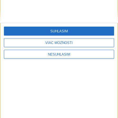
SÚHLASÍM
VIAC MOŽNOSTÍ
NESÚHLASÍM
....