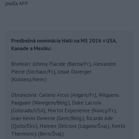
podľa AFP.
Predbežná nominácia Haiti na MS 2026 v USA,
Kanade a Mexiku:
Brankári: Johnny Placide (Bastia/Fr.), Alexandre
Pierre (Sochaux/Fr.), Josue Duverger
(Koblenz/Nem.)
Obrancovia: Carlens Arcus (Angers/Fr.), Wilguens
Pauguain (Waregem/Belg.), Duke Lacroix
(Colorado/USA), Martin Experience (Nancy/Fr.),
Jean-Kevin Duverne (Gent/Belg.), Ricardo Ade
(Quito/Ekv.), Hannes Delcroix (Lugano/Švaj.), Keeto
Thermoncy (Bern/Švaj.)