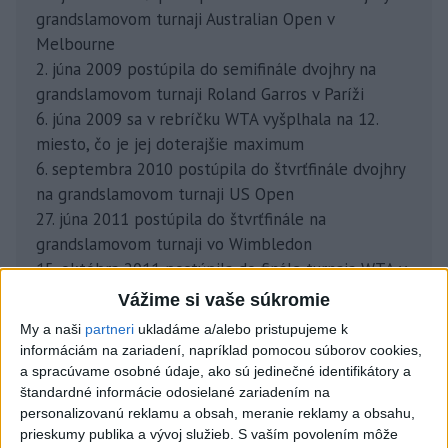
grandslamovom turnaji Australian Open v
Melbourne
2. júna 2009 postúpila do semifinále dvojhry na
grandslamovom turnaji Roland Garros v Paríži
6. júna 2009 sa v rebríčku WTA vyšplhala na 12.
miesto, čo je jej doterajšie maximum
6. septembra 2010 postúpila do štvrťfinále dvojhry
na grandslamovom turnaji US Open
27. júna 2011 postúpila do štvrťfinále na
grandslamovom turnaji vo Wimbledon
15. októbra 2011 postúpila do finále turnaja WTA v
Linzi
Vážime si vaše súkromie
23. októbra 2011 získala v Moskve prvý titul na
My a naši
partneri
ukladáme a/alebo pristupujeme k
okruhu WTA
informáciám na zariadení, napríklad pomocou súborov cookies,
14. apríla 2012 postúpila do finále turnaja WTA v
a spracúvame osobné údaje, ako sú jedinečné identifikátory a
Barcelone
štandardné informácie odosielané zariadením na
personalizovanú reklamu a obsah, meranie reklamy a obsahu,
3. júna 2012 postúpila do štvrťfinále dvojhry na
prieskumy publika a vývoj služieb.
S vaším povolením môže
Roland Garros