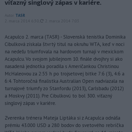
víťazný singlový zápas v kariére.
Autor
TASR
aktualizované
2. marca 2014 6:30
,
2. marca 2014 7:03
Acapulco 2. marca (TASR) - Slovenská tenistka Dominika
Cibulková získala štvrtý titul na okruhu WTA, keď v noci
na nedeľu triumfovala na hardovom turnaji v mexickom
Acapulcu. Vo svojom jubilejnom 10. finále dvojhry si ako
nasadená jednotka poradila s Američankou Christinou
McHaleovou za 2:55 h po trojsetovej bitke 7:6 (3), 4:6 a
6:4. Tohtoročná finalistka Australian Open nadviazala na
turnajové triumfy zo Stanfordu (2013), Carlsbadu (2012)
a Moskvy (2011). Pre Cibulkovú to bol 300. víťazný
singlový zápas v kariére.
Zverenka trénera Mateja Liptáka si z Acapulca odnáša
prémiu 43.000 USD a 280 bodov do svetového rebríčka