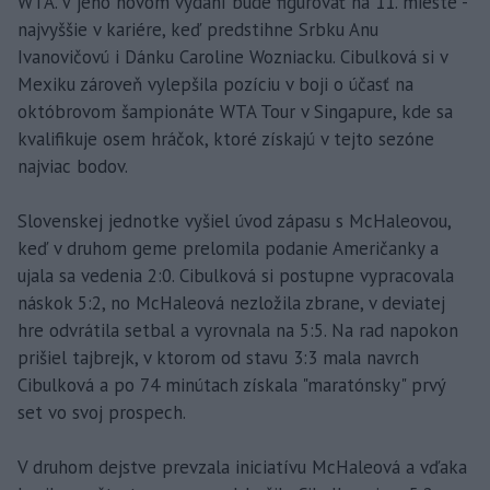
WTA. V jeho novom vydaní bude figurovať na 11. mieste -
najvyššie v kariére, keď predstihne Srbku Anu
Ivanovičovú i Dánku Caroline Wozniacku. Cibulková si v
Mexiku zároveň vylepšila pozíciu v boji o účasť na
októbrovom šampionáte WTA Tour v Singapure, kde sa
kvalifikuje osem hráčok, ktoré získajú v tejto sezóne
najviac bodov.
Slovenskej jednotke vyšiel úvod zápasu s McHaleovou,
keď v druhom geme prelomila podanie Američanky a
ujala sa vedenia 2:0. Cibulková si postupne vypracovala
náskok 5:2, no McHaleová nezložila zbrane, v deviatej
hre odvrátila setbal a vyrovnala na 5:5. Na rad napokon
prišiel tajbrejk, v ktorom od stavu 3:3 mala navrch
Cibulková a po 74 minútach získala "maratónsky" prvý
set vo svoj prospech.
V druhom dejstve prevzala iniciatívu McHaleová a vďaka