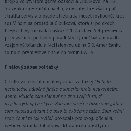
brejku vo štvrtom geme odskočila Cibulkovej na 5:2.
Slovenka síce znížila na 4:5, v desiatej hre však opäť
stratila servis a o osude stretnutia musel rozhodnúť tretí
set. V ňom sa presadila Cibulková, ktorá si po dvoch
brejkoch vybudovala náskok 4:1. Za stavu 5:4 premenila
pri vlastnom podaní v poradí štvrtý mečbal a upravila
vzájomnú bilanciu s McHaleovou už na 3:0. Američanku
to bolo premiérové finále na okruhu WTA.
Finálový zápas bol ťažký
Cibulková označila finálový zápas za ťažký.
"Bolo to
neskutočne náročné finále a súperka hrala neuveriteľne
dobre. Musela som siahnuť na dno svojich síl, aj
psychických aj fyzických. Boli tam strašne ťažké stavy, ktoré
som musela zvládnuť a bolo to extrémne ťažké. Som veľmi
rada, že mi to tak vyšlo,"
povedala pre svoju oficiálnu
webovú stránku Cibulková, ktorá mala predtým s