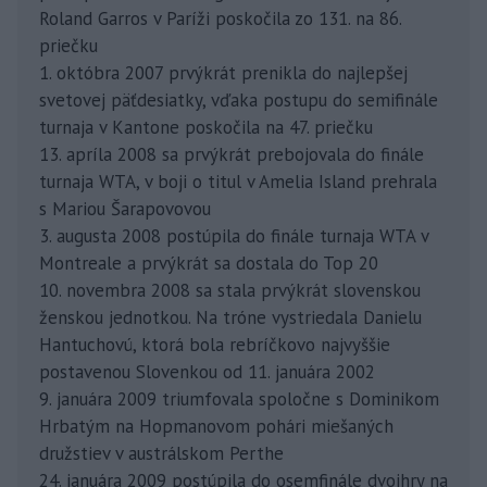
Roland Garros v Paríži poskočila zo 131. na 86.
priečku
1. októbra 2007 prvýkrát prenikla do najlepšej
svetovej päťdesiatky, vďaka postupu do semifinále
turnaja v Kantone poskočila na 47. priečku
13. apríla 2008 sa prvýkrát prebojovala do finále
turnaja WTA, v boji o titul v Amelia Island prehrala
s Mariou Šarapovovou
3. augusta 2008 postúpila do finále turnaja WTA v
Montreale a prvýkrát sa dostala do Top 20
10. novembra 2008 sa stala prvýkrát slovenskou
ženskou jednotkou. Na tróne vystriedala Danielu
Hantuchovú, ktorá bola rebríčkovo najvyššie
postavenou Slovenkou od 11. januára 2002
9. januára 2009 triumfovala spoločne s Dominikom
Hrbatým na Hopmanovom pohári miešaných
družstiev v austrálskom Perthe
24. januára 2009 postúpila do osemfinále dvojhry na