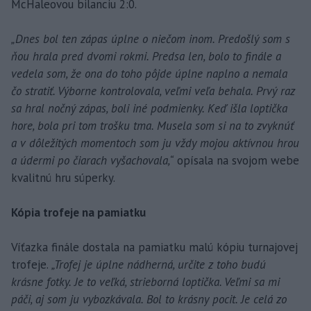
McHaleovou bilanciu 2:0.
„Dnes bol ten zápas úplne o niečom inom. Predošlý som s
ňou hrala pred dvomi rokmi. Predsa len, bolo to finále a
vedela som, že ona do toho pôjde úplne naplno a nemala
čo stratiť. Výborne kontrolovala, veľmi veľa behala. Prvý raz
sa hral nočný zápas, boli iné podmienky. Keď išla loptička
hore, bola pri tom trošku tma. Musela som si na to zvyknúť
a v dôležitých momentoch som ju vždy mojou aktívnou hrou
a údermi po čiarach vyšachovala,“
opísala na svojom webe
kvalitnú hru súperky.
Kópia trofeje na pamiatku
Víťazka finále dostala na pamiatku malú kópiu turnajovej
trofeje.
„Trofej je úplne nádherná, určite z toho budú
krásne fotky. Je to veľká, strieborná loptička. Veľmi sa mi
páči, aj som ju vybozkávala. Bol to krásny pocit. Je celá zo