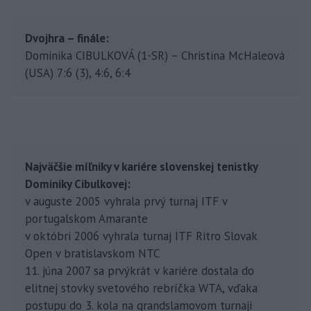
Dvojhra – finále:
Dominika CIBULKOVÁ (1-SR) – Christina McHaleová
(USA) 7:6 (3), 4:6, 6:4
Najväčšie míľniky v kariére slovenskej tenistky
Dominiky Cibulkovej:
v auguste 2005 vyhrala prvý turnaj ITF v
portugalskom Amarante
v októbri 2006 vyhrala turnaj ITF Ritro Slovak
Open v bratislavskom NTC
11. júna 2007 sa prvýkrát v kariére dostala do
elitnej stovky svetového rebríčka WTA, vďaka
postupu do 3. kola na grandslamovom turnaji