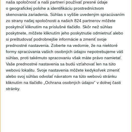
naša spoločnosť a naši partneri používať presné údaje
23. júla 2012 získala v Carlsbade druhý titul na
o geografickej polohe a identifikáciu prostredníctvom
okruhu WTA
skenovania zariadenia. Súhlas s vyššie uvedeným spracúvaním
10. januára 2013 postúpila do finále turnaja WTA v
zo strany našej spoločnosti a našich 824 partnerov môžete
poskytnúť kliknutím na príslušné tlačidlo. Skôr než súhlas
Sydney
poskytnete, môžete kliknutím jeho poskytnutie odmietnuť alebo
29. júla 2013 získala v Stanforde tretí titul na
si preštudovať podrobnejšie informácie a zmeniť svoje
okruhu WTA
prednostné nastavenia.
Zoberte na vedomie, že na niektoré
23. januára 2014 postúpila do finále dvojhry na
formy spracúvania vašich osobných údajov nepotrebujeme váš
Australian Open
súhlas, proti takémuto spracovaniu však máte právo namietať.
Vaše prednostné nastavenia sa budú vzťahovať len na túto
2. marca 2014 získala v Acapulcu štvrtý titul na
webovú lokalitu. Svoje nastavenia môžete kedykoľvek zmeniť
okruhu WTA
alebo svoj súhlas odvolať návratom na túto webovú stránku
kliknutím na tlačidlo „Ochrana osobných údajov“ v dolnej časti
stránky.