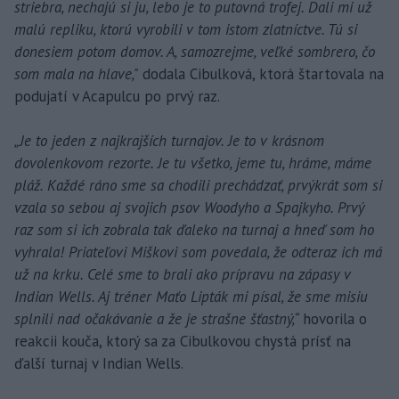
striebra, nechajú si ju, lebo je to putovná trofej. Dali mi už
malú repliku, ktorú vyrobili v tom istom zlatníctve. Tú si
donesiem potom domov. A, samozrejme, veľké sombrero, čo
som mala na hlave,"
dodala Cibulková, ktorá štartovala na
podujatí v Acapulcu po prvý raz.
„Je to jeden z najkrajších turnajov. Je to v krásnom
dovolenkovom rezorte. Je tu všetko, jeme tu, hráme, máme
pláž. Každé ráno sme sa chodili prechádzať, prvýkrát som si
vzala so sebou aj svojich psov Woodyho a Spajkyho. Prvý
raz som si ich zobrala tak ďaleko na turnaj a hneď som ho
vyhrala! Priateľovi Miškovi som povedala, že odteraz ich má
už na krku. Celé sme to brali ako prípravu na zápasy v
Indian Wells. Aj tréner Maťo Lipták mi písal, že sme misiu
splnili nad očakávanie a že je strašne šťastný,“
hovorila o
reakcii kouča, ktorý sa za Cibulkovou chystá prísť na
ďalší turnaj v Indian Wells.