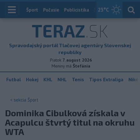
23
°C
Index
Šport
Počasie
Publicistika
Slovensko
Zahranič
TERAZ
.SK
Spravodajský portál Tlačovej agentúry Slovenskej
republiky
Piatok
7. august 2026
Meniny má
Štefánia
Futbal
Hokej
KHL
NHL
Tenis
Tipos Extraliga
Niké 
< sekcia
Šport
Dominika Cibulková získala v
Acapulcu štvrtý titul na okruhu
WTA