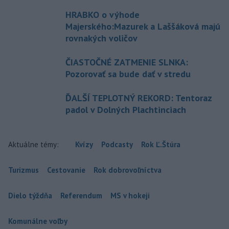
HRABKO o výhode
Majerského:Mazurek a Laššáková majú
rovnakých voličov
ČIASTOČNÉ ZATMENIE SLNKA:
Pozorovať sa bude dať v stredu
ĎALŠÍ TEPLOTNÝ REKORD: Tentoraz
padol v Dolných Plachtinciach
Aktuálne témy:
Kvízy
Podcasty
Rok Ľ.Štúra
Turizmus
Cestovanie
Rok dobrovoľníctva
Dielo týždňa
Referendum
MS v hokeji
Komunálne voľby