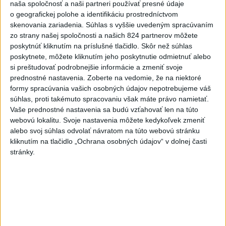
naša spoločnosť a naši partneri používať presné údaje
Viac
o geografickej polohe a identifikáciu prostredníctvom
Videá a prenosy TASR TV
skenovania zariadenia. Súhlas s vyššie uvedeným spracúvaním
zo strany našej spoločnosti a našich 824 partnerov môžete
Deväť Slovákov zabojuje na ME v Paríži
poskytnúť kliknutím na príslušné tlačidlo. Skôr než súhlas
o čo najlepšie výsledky
poskytnete, môžete kliknutím jeho poskytnutie odmietnuť alebo
si preštudovať podrobnejšie informácie a zmeniť svoje
prednostné nastavenia.
Zoberte na vedomie, že na niektoré
Viac
formy spracúvania vašich osobných údajov nepotrebujeme váš
Najčítanejšie
súhlas, proti takémuto spracovaniu však máte právo namietať.
Vaše prednostné nastavenia sa budú vzťahovať len na túto
6h
24h
7d
webovú lokalitu. Svoje nastavenia môžete kedykoľvek zmeniť
alebo svoj súhlas odvolať návratom na túto webovú stránku
DRÁMA V PARLAMENTE: Poslankyňa
1
kliknutím na tlačidlo „Ochrana osobných údajov“ v dolnej časti
hádzala do premiéra vajíčka
stránky.
2
Festival Lovestream 2026 pokračuje, druhý deň zakončil
Robbie Williams
3
Skončili ďalšie desiatky menších pôšt, samosprávam sa
to nepáči