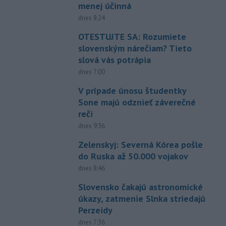
menej účinná
dnes 8:24
OTESTUJTE SA: Rozumiete
slovenským nárečiam? Tieto
slová vás potrápia
dnes 7:00
V prípade únosu študentky
Sone majú odznieť záverečné
reči
dnes 9:36
Zelenskyj: Severná Kórea pošle
do Ruska až 50.000 vojakov
dnes 8:46
Slovensko čakajú astronomické
úkazy, zatmenie Slnka striedajú
Perzeidy
dnes 7:36