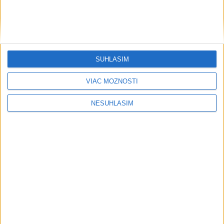
SÚHLASÍM
VIAC MOŽNOSTÍ
NESÚHLASÍM
....