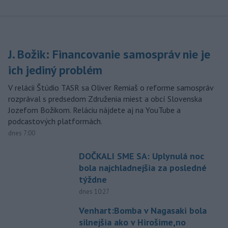
J. Božik: Financovanie samospráv nie je
ich jediný problém
V relácii Štúdio TASR sa Oliver Remiaš o reforme samospráv
rozprával s predsedom Združenia miest a obcí Slovenska
Jozefom Božikom. Reláciu nájdete aj na YouTube a
podcastových platformách.
dnes 7:00
DOČKALI SME SA: Uplynulá noc
bola najchladnejšia za posledné
týždne
dnes 10:27
Venhart:Bomba v Nagasaki bola
silnejšia ako v Hirošime,no