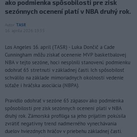
ako podmienka spôsobilosti pre zisk
sezónnych ocenení platí v NBA druhý rok.
Autor
TASR
16. apríla 2026 19:35
Los Angeles 16. apríl (TASR) - Luka Dončič a Cade
Cunningham môžu získať ocenenie MVP basketbalovej
NBA v tejto sezóne, hoci nesplnili stanovenú podmienku
odohrať 65 stretnutí v základnej časti. Ich spôsobilosť
schválilo na základe mimoriadnych okolností vedenie
súťaže i hráčska asociácia (NBPA).
Pravidlo odohrať v sezóne 65 zápasov ako podmienka
spôsobilosti pre zisk sezónnych ocenení platí v NBA
druhý rok. Zámorská profiliga sa jeho prijatím pokúsila
zvrátiť negatívny trend nadmerného vynechávania
duelov hviezdnych hráčov v priebehu základnej časti.