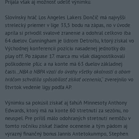
Prijala však aj možnosť udeliť výnimku.
Slovinský hráč Los Angeles Lakers Dončič má najvyšší
strelecký priemer v lige 33,5 bodu na zápas, no v úvode
apríla si privodil svalové zranenie a odohral celkovo iba
64 duelov. Cunningham je lídrom Detroitu, ktorý získal vo
Východnej konferencii pozíciu nasadenej jednotky do
play off. Po zápase 17. marca mu však diagnostikovali
poškodenie pľúc a na konte má 63 duelov základnej
časti. „
NBA a NBPA vzali do úvahy všetky okolnosti a obom
hráčom schválila spôsobilosť získať ocenenia
,“ zverejnilo vo
štvrtok vedenie ligy podľa AP.
Výnimku sa pokúsil získať aj ťahúň Minnesoty Anthony
Edwards, ktorý má na konte 60 stretnutí za sezónu, no
neuspel. Pre príliš málo odohraných stretnutí nemôžu v
tomto ročníku získať žiadne ocenenie a tým pádom aj
výrazný finančný bonus Jannis Antetokunmpo, Stephen