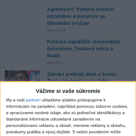
Agrorezort: Výmera lesných
pozemkov a porastov sa
dlhodobo zvyšuje
dnes 10:24
Potocká najväčším slovenským
želiezkom, Trníková sníva o
finále
dnes 9:11
Slováci prehrali duel o bronz,
Štolc: Hodnotí sa to ťažko
dnes 10:18
Vážime si vaše súkromie
My a naši
partneri
ukladáme a/alebo pristupujeme k
Práve teraz
informáciám na zariadení, napríklad pomocou súborov cookies,
-
Dve lietadlá na letisku Sydney (SYD) sa v nedeľu tesne
a spracúvame osobné údaje, ako sú jedinečné identifikátory a
10:34
vyhli zrážke.
Austrálsky úrad pre bezpečnosť dopravy (ATSB), ktorý
štandardné informácie odosielané zariadením na
bol o tomto incidente informovaný, začal vyšetrovanie.
personalizovanú reklamu a obsah, meranie reklamy a obsahu,
prieskumy publika a vývoj služieb.
S vaším povolením môže