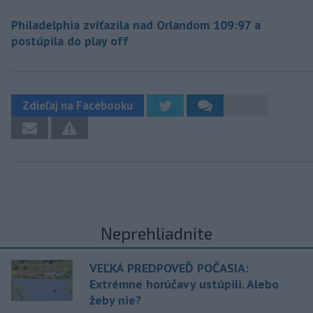
Philadelphia zvíťazila nad Orlandom 109:97 a
postúpila do play off
Zdieľaj na Facebooku
Neprehliadnite
VEĽKÁ PREDPOVEĎ POČASIA:
Extrémne horúčavy ustúpili. Alebo
žeby nie?