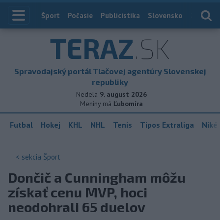
Index
Šport
Počasie
Publicistika
Slovensko
Zahranič
TERAZ
.SK
Spravodajský portál Tlačovej agentúry Slovenskej
republiky
Nedela
9. august 2026
Meniny má
Ľubomíra
Futbal
Hokej
KHL
NHL
Tenis
Tipos Extraliga
Niké 
< sekcia
Šport
Dončič a Cunningham môžu
získať cenu MVP, hoci
neodohrali 65 duelov